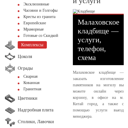
и услуги
Эксклюзивные
Часовни и Голгофы
Кресты из гранита
Малаховское
Европейские
кладбище —
Мраморные
Готовые со Скидкой
услуги,
Комплексы
телефон,
схема
Цоколя
Ограды
Малаховское кладбище —
Сварная
заказать изготовление
Кованная
памятников на могилу вы
Гранитная
можете онлайн через
корзину, в офисе на м.
Цветники
Китай город, а также с
Надгробная плита
помощью услуги выезд
менеджера.
Столики, Лавочки