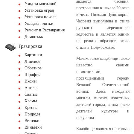
является часовня,
Уход за могилкой
построенная в начале 20 века
Установка оград
в честь Николая Чудотворца.
Установка цоколя
Часовня выполнена в стиле
Укладка плитки
русского деревянного
Ремонт и Реставрация
зодчества и является одним
Демонтаж
из редких образцов этого
Гравировка
стиля в Подмосковье.
Картинки
Малаховское кладбище также
Лицевое
известно своими
Обратное
памятниками,
Шрифты
посвященными героям
Иконы
Великой Отечественной
Ангелы
войны. Здесь находятся
Святые
могилы многих известных
Храмы
жителей города, в том числе
Кресты
деятелей культуры и
Природа
искусства.
Веточки
Виньетки
Кладбище является не только
Свечки