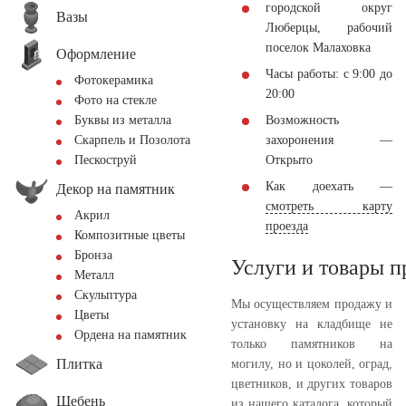
городской округ
Вазы
Люберцы, рабочий
поселок Малаховка
Оформление
Часы работы: с 9:00 до
Фотокерамика
20:00
Фото на стекле
Возможность
Буквы из металла
захоронения —
Скарпель и Позолота
Открыто
Пескоструй
Как доехать —
Декор на памятник
смотреть карту
Акрил
проезда
Композитные цветы
Бронза
Услуги и товары 
Металл
Скульптура
Мы осуществляем продажу и
Цветы
установку на кладбище не
Ордена на памятник
только памятников на
Плитка
могилу, но и цоколей, оград,
цветников, и других товаров
Щебень
из нашего каталога, который