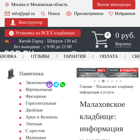
Москва и Московская область
Вызов менеджера
info@pqd.ru
Поиск
Просмотренное
Избранное
Конструктор
Установка на ВСЕХ кладбищах
0 руб.
0
0
Китай-Город - Шоурум 130 м2
Корзина
Без выходных : с 9:00 до 21:00
Выезд менеджера для
АНОВКА
ОТЗЫВЫ
ГАРАНТИЯ
ОПЛАТА
СК
оформления заказа
изготовление
Заказать выезд
памятников
+7 (495) 518-44-23
Памятники
Экономичные
Обратный звонок
Главная
>
Малаховское кладбище:
Вертикальные
информация и услуги
Фрезерные
Малаховское
Горизонтальные
Двойные
кладбище:
Арки и Колонны
Элитные
информация
С крестом
Маленькие