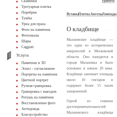
гранита
Скамейки
Тротуарная плитка
Поребрик
Вставка
Плитка
Ангелы
Лампады
Тумбы
Урна для праха
О кладбище
Фото на памятник
Фотоовалы
Малаховское кладбище —
Шары
это один из исторических
Сaggiati
некрополей в Московской
Услуги
области. Оно находится в
городе Малаховка и было
Памятник в 3D
основано в начале 20 века.
Эскиз - согласование
Кладбище занимает площадь
Портреты на памятник
около 10 гектаров и
Цветной портрет
содержит более 15 тысяч
Ручная гравировка
захоронений.
Гравировка с выездом
Ретушь на памятник
Одной из главных
Восстановление фото
достопримечательностей
Антидождь
Малаховского кладбища
Благоустройство