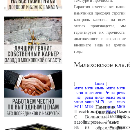
текстуре и прочности.
Гарантия качества: все наши
памятники проходят строгий
контроль качества на всех
этапах производства, мы
гарантируем их прочность,
долговечность и сохранение
внешнего вида на долгие
годы.
Малаховское клад
Памятник
Памятник
Памятник
Памят
Овальный
Памятник
С
Волнистые
барел
с
Резная
вазой
вырезы
с
каменным
лопасть
из
из
резны
обрамлением