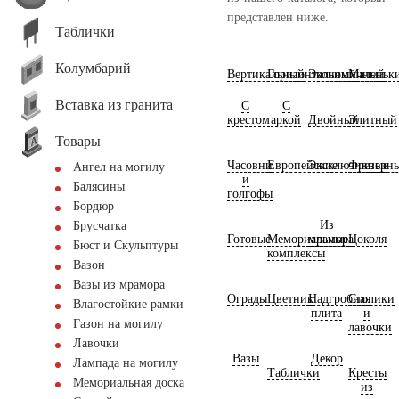
представлен ниже.
Таблички
Колумбарий
Вертикальный
Горизонтальный
Экономичный
Маленьк
Вставка из гранита
С
С
крестом
аркой
Двойный
Элитный
Товары
Часовни
Европейские
Эксклюзивные
Фрезерн
Ангел на могилу
и
Балясины
голгофы
Бордюр
Из
Брусчатка
Готовые
Мемориальные
мрамора
Цоколя
Бюст и Скульптуры
комплексы
Вазон
Вазы из мрамора
Ограды
Цветник
Надгробная
Столики
Влагостойкие рамки
плита
и
Газон на могилу
лавочки
Лавочки
Вазы
Декор
Лампада на могилу
Таблички
Кресты
Мемориальная доска
из