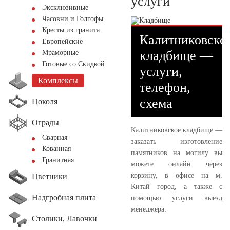
услуги
Эксклюзивные
Часовни и Голгофы
Кресты из гранита
Калитниковско
Европейские
кладбище —
Мраморные
Готовые со Скидкой
услуги,
Комплексы
телефон,
схема
Цоколя
Ограды
Калитниковское кладбище —
Сварная
заказать изготовление
Кованная
памятников на могилу вы
Гранитная
можете онлайн через
корзину, в офисе на м.
Цветники
Китай город, а также с
Надгробная плита
помощью услуги выезд
менеджера.
Столики, Лавочки