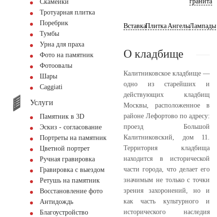
гранита
Скамейки
Тротуарная плитка
Поребрик
Вставка
Плитка
Ангелы
Лампады
Тумбы
Урна для праха
О кладбище
Фото на памятник
Фотоовалы
Калитниковское кладбище —
Шары
одно из старейших и
Сaggiati
действующих кладбищ
Услуги
Москвы, расположенное в
районе Лефортово по адресу:
Памятник в 3D
проезд Большой
Эскиз - согласование
Калитниковский, дом 11.
Портреты на памятник
Территория кладбища
Цветной портрет
находится в исторической
Ручная гравировка
части города, что делает его
Гравировка с выездом
значимым не только с точки
Ретушь на памятник
зрения захоронений, но и
Восстановление фото
как часть культурного и
Антидождь
исторического наследия
Благоустройство