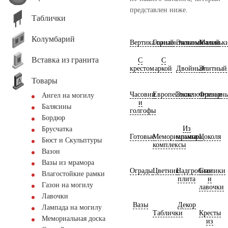
представлен ниже.
Таблички
Колумбарий
Вертикальный
Горизонтальный
Экономичный
Маленьк
Вставка из гранита
С
С
крестом
аркой
Двойный
Элитный
Товары
Часовни
Европейские
Эксклюзивные
Фрезерн
Ангел на могилу
и
Балясины
голгофы
Бордюр
Из
Брусчатка
Готовые
Мемориальные
мрамора
Цоколя
Бюст и Скульптуры
комплексы
Вазон
Вазы из мрамора
Ограды
Цветник
Надгробная
Столики
Влагостойкие рамки
плита
и
Газон на могилу
лавочки
Лавочки
Вазы
Декор
Лампада на могилу
Таблички
Кресты
Мемориальная доска
из