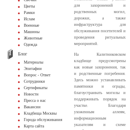
для захоронений и
Цветы
родственных могил,
Рамки
дорожки, а также
Ислам
инфраструктура для
Военные
обслуживания посетителей и
Машины
проведения ритуальных
Животные
мероприятий.
Одежда
Блог
На Калитниковском
кладбище предусмотрены
Материалы
как новые захоронения, так
Эпитафии
и родственные погребения.
Вопрос - Ответ
Здесь можно устанавливать
Сотрудники
памятники и ограды,
Сертификаты
благоустраивать могилы и
Новости
поддерживать порядок на
Пресса о нас
участке. Благодаря
Вакансии
ухоженным аллеям,
Кладбища Москвы
информационным
Города обслуживания
указателям и схеме
Карта сайта