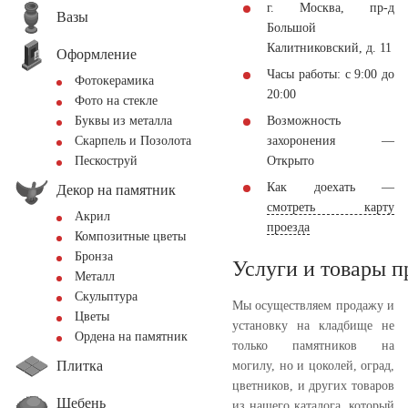
г. Москва, пр-д
Вазы
Большой
Калитниковский, д. 11
Оформление
Часы работы: с 9:00 до
Фотокерамика
20:00
Фото на стекле
Возможность
Буквы из металла
захоронения —
Скарпель и Позолота
Открыто
Пескоструй
Как доехать —
Декор на памятник
смотреть карту
Акрил
проезда
Композитные цветы
Бронза
Услуги и товары 
Металл
Скульптура
Мы осуществляем продажу и
Цветы
установку на кладбище не
Ордена на памятник
только памятников на
Плитка
могилу, но и цоколей, оград,
цветников, и других товаров
Щебень
из нашего каталога, который