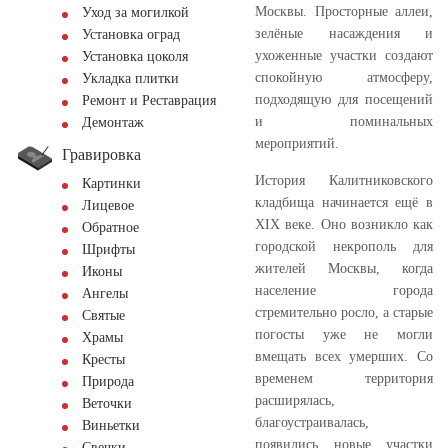
Москвы. Просторные аллеи,
Уход за могилкой
зелёные насаждения и
Установка оград
ухоженные участки создают
Установка цоколя
спокойную атмосферу,
Укладка плитки
подходящую для посещений
Ремонт и Реставрация
и поминальных
Демонтаж
мероприятий.
Гравировка
История Калитниковского
Картинки
кладбища начинается ещё в
Лицевое
XIX веке. Оно возникло как
Обратное
городской некрополь для
Шрифты
жителей Москвы, когда
Иконы
население города
Ангелы
стремительно росло, а старые
Святые
погосты уже не могли
Храмы
вмещать всех умерших. Со
Кресты
временем территория
Природа
расширялась,
Веточки
благоустраивалась,
Виньетки
появились новые участки
Свечки