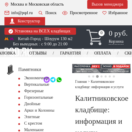
Москва и Московская область
Вызов менеджера
info@pqd.ru
Поиск
Просмотренное
Избранное
Конструктор
Установка на ВСЕХ кладбищах
0 руб.
0
0
Китай-Город - Шоурум 130 м2
Корзина
Без выходных : с 9:00 до 21:00
Выезд менеджера для
АНОВКА
ОТЗЫВЫ
ГАРАНТИЯ
ОПЛАТА
СК
оформления заказа
изготовление
Заказать выезд
памятников
+7 (495) 518-44-23
Памятники
Экономичные
Обратный звонок
Главная
>
Калитниковское
Вертикальные
кладбище: информация и услуги
Фрезерные
Калитниковское
Горизонтальные
Двойные
кладбище:
Арки и Колонны
Элитные
информация и
С крестом
Маленькие