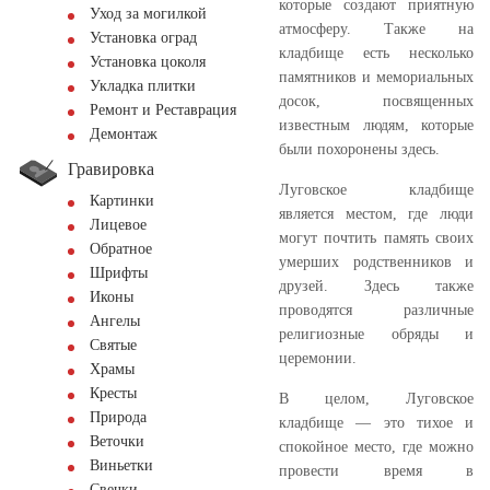
которые создают приятную
Уход за могилкой
атмосферу. Также на
Установка оград
кладбище есть несколько
Установка цоколя
памятников и мемориальных
Укладка плитки
досок, посвященных
Ремонт и Реставрация
известным людям, которые
Демонтаж
были похоронены здесь.
Гравировка
Луговское кладбище
Картинки
является местом, где люди
Лицевое
могут почтить память своих
Обратное
умерших родственников и
Шрифты
друзей. Здесь также
Иконы
проводятся различные
Ангелы
религиозные обряды и
Святые
церемонии.
Храмы
Кресты
В целом, Луговское
Природа
кладбище — это тихое и
Веточки
спокойное место, где можно
Виньетки
провести время в
Свечки