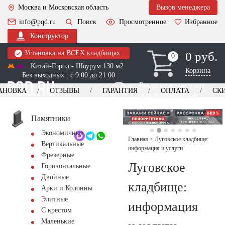
Москва и Московская область
Вызов менеджера
info@pqd.ru
Поиск
Просмотренное
Избранное
Конструктор
Установка на ВСЕХ кладбищах
0 руб.
0
0
Китай-Город - Шоурум 130 м2
Корзина
Без выходных : с 9:00 до 21:00
Выезд менеджера для
АНОВКА
ОТЗЫВЫ
ГАРАНТИЯ
ОПЛАТА
СК
оформления заказа
изготовление
Заказать выезд
памятников
+7 (495) 518-44-23
Памятники
Экономичные
Обратный звонок
Главная
>
Луговское кладбище:
Вертикальные
информация и услуги
Фрезерные
Луговское
Горизонтальные
Двойные
кладбище:
Арки и Колонны
Элитные
информация
С крестом
Маленькие