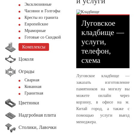
и услуги
Эксклюзивные
Часовни и Голгофы
Кресты из гранита
Луговское
Европейские
кладбище —
Мраморные
Готовые со Скидкой
услуги,
Комплексы
телефон,
схема
Цоколя
Ограды
Луговское кладбище —
Сварная
заказать изготовление
Кованная
памятников на могилу вы
Гранитная
можете онлайн через
корзину, в офисе на м.
Цветники
Китай город, а также с
Надгробная плита
помощью услуги выезд
менеджера.
Столики, Лавочки