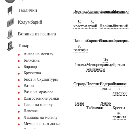
Таблички
Вертикальный
Горизонтальный
Экономичный
Маленьк
С
С
Колумбарий
крестом
аркой
Двойный
Элитный
Вставка из гранита
Часовни
Европейские
Эксклюзивные
Фрезерн
Товары
и
голгофы
Ангел на могилу
Из
Балясины
Готовые
Мемориальные
мрамора
Цоколя
Бордюр
комплексы
Брусчатка
Бюст и Скульптуры
Ограды
Цветник
Надгробная
Столики
Вазон
плита
и
Вазы из мрамора
лавочки
Влагостойкие рамки
Вазы
Декор
Газон на могилу
Таблички
Кресты
Лавочки
из
гранита
Лампада на могилу
Мемориальная доска