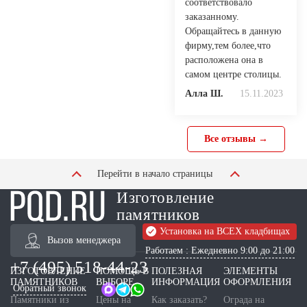
соответствовало
заказанному.
Обращайтесь в данную
фирму,тем более,что
расположена она в
самом центре столицы.
Алла Ш.
15.11.2023
Все отзывы →
Перейти в начало страницы
Изготовление
памятников
Установка на ВСЕХ кладбищах
Вызов менеджера
Работаем : Ежедневно 9:00 до 21:00
+7 (495) 518-44-23
ИЗГОТОВЛЕНИЕ
ПОМОЩЬ В
ПОЛЕЗНАЯ
ЭЛЕМЕНТЫ
ПАМЯТНИКОВ
ВЫБОРЕ
ИНФОРМАЦИЯ
ОФОРМЛЕНИЯ
Обратный звонок
Памятники из
Цены на
Как заказать?
Ограда на