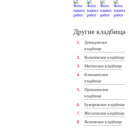
Другие кладбища
Демидовское
кладбище
Колычевское кладбище
Митинское кладбище
Клязьменское
кладбище
Прокшинское
кладбище
Бужаровское кладбище
Жегаловское кладбище
Ясеневское кладбище