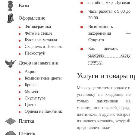
г. Лобня, мкр. Луговая
Вазы
Часы работы: с 9:00 до
Оформление
20:00
Возможность
Фотокерамика
захоронения —
Фото на стекле
Открыто
Буквы из металла
Скарпель и Позолота
Как доехать —
Пескоструй
смотреть карту
проезда
Декор на памятник
Акрил
Услуги и товары 
Композитные цветы
Бронза
Мы осуществляем продажу и
Металл
установку на кладбище не
Скульптура
только памятников на
Цветы
могилу, но и цоколей, оград,
Ордена на памятник
цветников, и других товаров
Плитка
из нашего каталога, который
представлен ниже.
Щебень