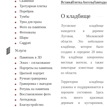
Скамейки
Вставка
Плитка
Ангелы
Лампады
Тротуарная плитка
Поребрик
О кладбище
Тумбы
Урна для праха
Луговское кладбище
Фото на памятник
находится в деревне
Фотоовалы
Луговая, Московской
Шары
области. Это небольшое
Сaggiati
кладбище, которое было
Услуги
создано в середине 20 века.
На кладбище захоронены
Памятник в 3D
местные жители, а также
Эскиз - согласование
некоторые известные люди
Портреты на памятник
из области.
Цветной портрет
Ручная гравировка
Территория кладбища
Гравировка с выездом
ухожена и поддерживается в
Ретушь на памятник
хорошем состоянии. Здесь
Восстановление фото
есть много красивых
Антидождь
деревьев и кустарников,
Благоустройство