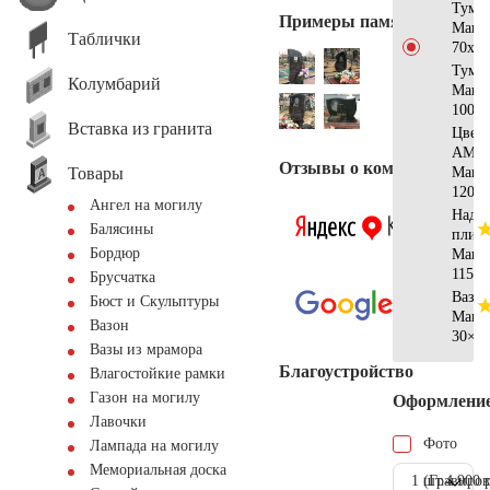
Тумб
Примеры памятников
Манс
Таблички
70x20
Тумб
Колумбарий
Манс
100x2
Вставка из гранита
Цвет
АМ51
Отзывы о компании
Товары
Манс
120x7
Ангел на могилу
Надгр
Балясины
плита
Бордюр
Манс
115x6
Брусчатка
Ваза
Бюст и Скульптуры
Манс
Вазон
30×1
Вазы из мрамора
Благоустройство
Влагостойкие рамки
Газон на могилу
Оформлени
Лавочки
Фото
Лампада на могилу
Мемориальная доска
1 шт.
(Гравиров
4.900 