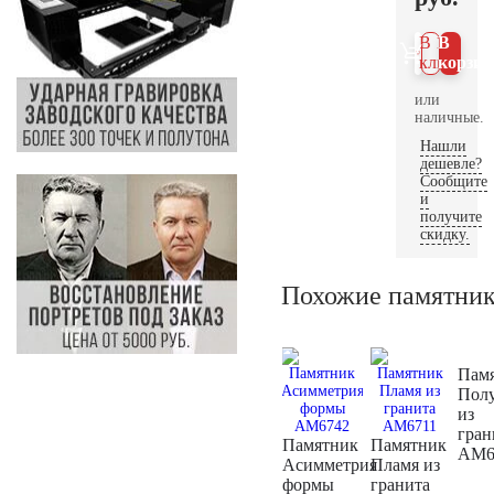
В 1
В
клик
корзин
или
наличные.
Нашли
дешевле?
Сообщите
и
получите
скидку.
Похожие памятни
Пам
Пол
из
гран
Памятник
Памятник
AM6
Асимметрия
Пламя из
формы
гранита