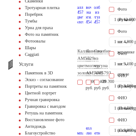
Скамейки
Тротуарная плитка
Фото
Поребрик
1 шт.
(Ручное)
12.000
Тумбы
Урна для праха
Фото
Фото на памятник
Фотоовалы
1 шт.
на
4.900 
Шары
Каллы
Лавочка
Столбик
керамике
Фото
Сaggiati
AM5729
на
из
Услуги
1 шт.
на
9.100 
цвет
могилу
чугуна
золото
AM5448
AM5793
Памятник в 3D
стекле
ФИО
Эскиз - согласование
8.600
23.400
29.300
1 шт.
(Гравиров
3.500 
Портреты на памятник
руб.
руб.
руб.
Цветной портрет
ФИО
Ручная гравировка
Гравировка с выездом
1 шт.
(Пескостр
4.500 
Ретушь на памятник
Восстановление фото
ФИО
Антидождь
1 шт.
(Скарпель
9.000 
Благоустройство