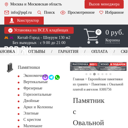
Москва и Московская область
Вызов менеджера
info@pqd.ru
Поиск
Просмотренное
Избранное
Конструктор
Установка на ВСЕХ кладбищах
0 руб.
0
0
Китай-Город - Шоурум 130 м2
Корзина
Без выходных : с 9:00 до 21:00
Выезд менеджера для
АНОВКА
ОТЗЫВЫ
ГАРАНТИЯ
ОПЛАТА
СК
оформления заказа
изготовление
Заказать выезд
памятников
+7 (495) 518-44-23
Памятники
Экономичные
Обратный звонок
Главная
>
Европейские памятники
Вертикальные
из гранита
>
Памятник с Овальной
Фрезерные
плитой и ангелом AM6756
Горизонтальные
Памятник
Двойные
Арки и Колонны
с
Элитные
С крестом
Овальной
Маленькие