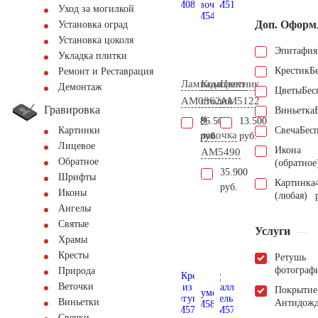
Уход за могилкой
Доп. Оформ
Установка оград
Установка цоколя
Эпитафия
Укладка плитки
Крестик
Б
Ремонт и Реставрация
Лампада
Комплект
Цветник
Демонтаж
Цветы
Бес
AM0862
столик
AM5122
Гравировка
Виньетка
и
86.500
13.500
Свеча
Бес
Картинки
лавочка
руб.
руб.
Лицевое
Икона
AM5490
Обратное
(обратное
35.900
Шрифты
Картинка
руб.
Иконы
(любая)
Ангелы
Святые
Услуги
Храмы
Кресты
Ретушь
фотограф
Природа
Веточки
Покрытие
Виньетки
Антидож
Свечки