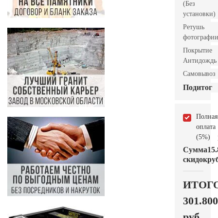
(Без
установки)
Ретушь
фотографи
Покрытие
Антидождь
Самовывоз
Подитог
Полная
оплата
(5%)
Сумма
15.
скидок
руб
ИТОГ
301.800
руб.