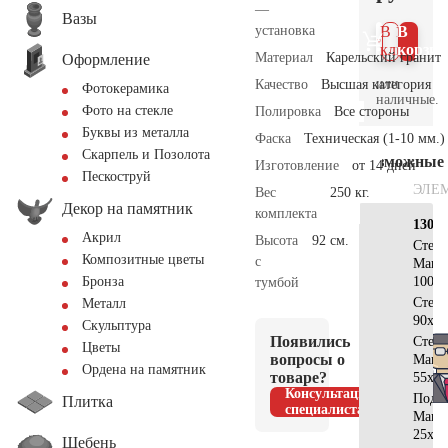
—
Вазы
установка
В 1
В
клик
корзин
Материал
Карельский гранит
Оформление
или
Качество
Высшая категория
Фотокерамика
наличные.
Фото на стекле
Полировка
Все стороны
Буквы из металла
Фаска
Техническая (1-10 мм.)
Скарпель и Позолота
Возможные
Изготовление
от 14 дней
Пескоструй
ЭЛЕ
Вес
250 кг.
Декор на памятник
комплекта
130х7
Акрил
Высота
92 см.
Стела
Композитные цветы
с
Манс
100x5
Бронза
тумбой
Стек
Металл
90х40
Скульптура
Появились
Стела
Цветы
вопросы о
Манс
Ордена на памятник
товаре?
55x50
Консультация
Подст
Плитка
специалиста
Манс
25x10
Щебень