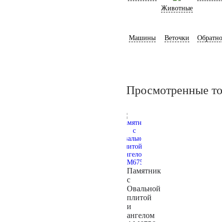
Животные
Машины
Веточки
Обратно
Просмотренные т
Памятник
с
Овальной
плитой
и
ангелом