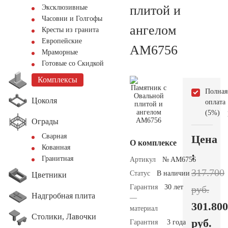
плитой и
Эксклюзивные
Часовни и Голгофы
ангелом
Кресты из гранита
Европейские
AM6756
Мраморные
Готовые со Скидкой
Комплексы
Полная
Цоколя
оплата
(5%)
Ограды
Сварная
Цена
О комплексе
Кованная
:
Гранитная
Артикул
№ AM6756
317.700
Статус
В наличии
Цветники
Гарантия
30 лет
руб.
Надгробная плита
—
301.800
материал
Столики, Лавочки
руб.
Гарантия
3 года