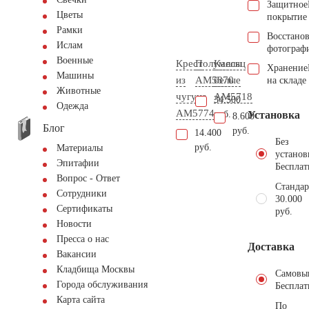
Защитное
Цветы
покрытие
Рамки
Восстано
Ислам
фотограф
Военные
Крест
Полумесяц
Каллы
Хранение
Машины
из
AM5870
белые
на складе
Животные
чугуна
AM5718
34.500
Одежда
AM5774
руб.
Установка
8.600
Блог
руб.
14.400
Без
руб.
Материалы
установ
Эпитафии
Бесплат
Вопрос - Ответ
Стандар
Сотрудники
30.000
Сертификаты
руб.
Новости
Пресса о нас
Доставка
Вакансии
Кладбища Москвы
Самовы
Города обслуживания
Бесплат
Карта сайта
По