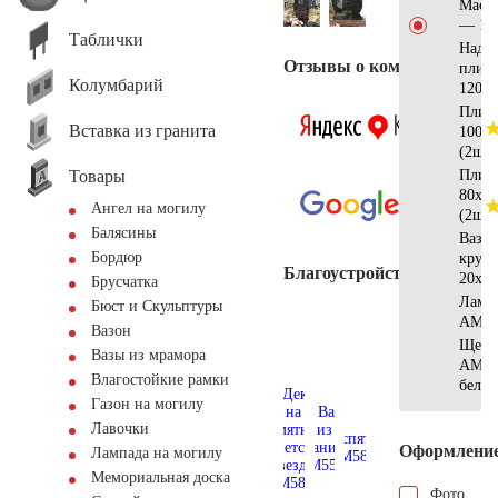
Масл
— 12
Таблички
Надгр
Отзывы о компании
плит
Колумбарий
120x4
Плит
Вставка из гранита
100х2
(2шт)
Товары
Плит
80х20
Ангел на могилу
(2шт)
Балясины
Ваза
Бордюр
кругл
Благоустройство
20x20
Брусчатка
Ламп
Бюст и Скульптуры
AM55
Вазон
Щебе
Вазы из мрамора
AM57
Влагостойкие рамки
белы
Газон на могилу
Лавочки
Оформлени
Лампада на могилу
Мемориальная доска
Фото