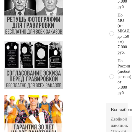
5.000
руб.
По
МО
(от
МКАД
до 150
км)
7.000
руб.
По
России
(любой
регион)
от
5.000
руб.
Вы выбра
Двойной
памятник
(130х70)