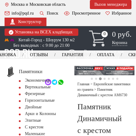
Москва и Московская область
Вызов менеджера
info@pqd.ru
Поиск
Просмотренное
Избранное
Конструктор
Установка на ВСЕХ кладбищах
0 руб.
0
0
Китай-Город - Шоурум 130 м2
Корзина
Без выходных : с 9:00 до 21:00
Выезд менеджера для
АНОВКА
ОТЗЫВЫ
ГАРАНТИЯ
ОПЛАТА
СК
оформления заказа
изготовление
Заказать выезд
памятников
+7 (495) 518-44-23
Памятники
Экономичные
Обратный звонок
Главная
>
Европейские памятники
Вертикальные
из гранита
>
Памятник
Фрезерные
Динамичный с крестом AM6730
Горизонтальные
Памятник
Двойные
Арки и Колонны
Динамичный
Элитные
С крестом
с крестом
Маленькие