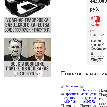
442.000
руб.
В 1
В
клик
корзин
или
наличные.
Нашли
дешевле?
Сообщите
и
получите
скидку.
Похожие памятни
Пам
Пол
из
гран
Памятник
Памятник