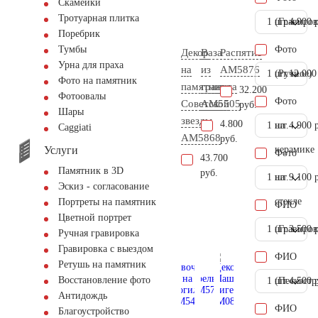
Скамейки
Тротуарная плитка
1 шт.
(Гравиров
4.900 
Поребрик
Фото
Тумбы
Декор
Ваза
Распятие
Урна для праха
на
из
AM5876
1 шт.
(Ручное)
12.000
Фото на памятник
памятник
гранита
32.200
Фотоовалы
Фото
Советской
AM5505
руб.
Шары
звезды
4.800
1 шт.
на
4.900 
Сaggiati
AM5868
руб.
Услуги
керамике
Фото
43.700
Памятник в 3D
руб.
1 шт.
на
9.100 
Эскиз - согласование
стекле
Портреты на памятник
ФИО
Цветной портрет
1 шт.
(Гравиров
3.500 
Ручная гравировка
Гравировка с выездом
ФИО
Ретушь на памятник
Восстановление фото
1 шт.
(Пескостр
4.500 
Антидождь
ФИО
Благоустройство