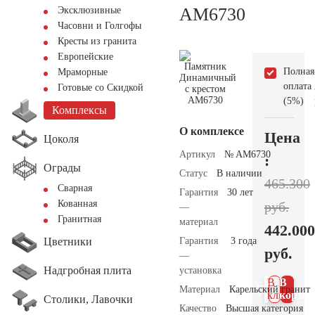
AM6730
Эксклюзивные
Часовни и Голгофы
Кресты из гранита
Европейские
Полная
Мраморные
оплата
Готовые со Скидкой
(5%)
Комплексы
О комплексе
Цена
Цоколя
Артикул
№ AM6730
:
Ограды
Статус
В наличии
465.300
Сварная
Гарантия
30 лет
Кованная
руб.
—
Гранитная
материал
442.000
Цветники
Гарантия
3 года
руб.
—
Надгробная плита
установка
В 1
В
Материал
Карельский гранит
клик
корзин
Столики, Лавочки
Качество
Высшая категория