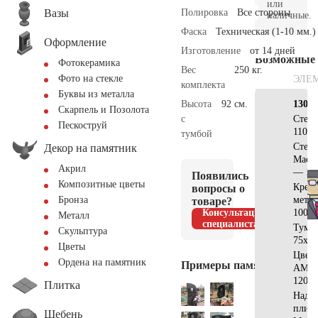
или
Вазы
Полировка
Все стороны
наличные.
Фаска
Техническая (1-10 мм.)
Оформление
Изготовление
от 14 дней
Возможные
Фотокерамика
Вес
250 кг.
Фото на стекле
ЭЛЕ
комплекта
Буквы из металла
Высота
92 см.
130х7
Скарпель и Позолота
с
Стел
Пескоструй
110x5
тумбой
Стела
Декор на памятник
Масл
Акрил
— 10
Появились
Композитные цветы
Крест
вопросы о
мета
Бронза
товаре?
Консультация
100×
Металл
специалиста
Тумб
Скульптура
75x20
Цветы
Цвет
Ордена на памятник
Примеры памятников
АМ51
120x7
Плитка
Надгр
плита
Щебень