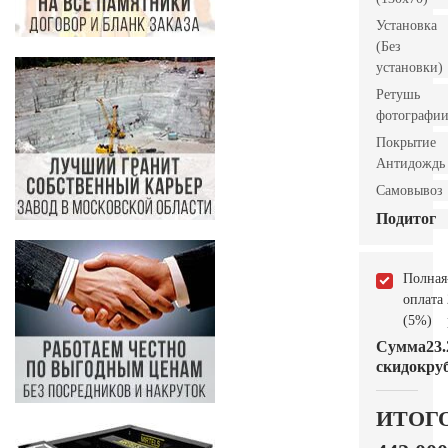
Установка
(Без
установки)
Ретушь
фотографи
Покрытие
Антидождь
Самовывоз
Подитог
Полная
оплата
(5%)
Сумма
23.
скидок
руб
ИТОГ