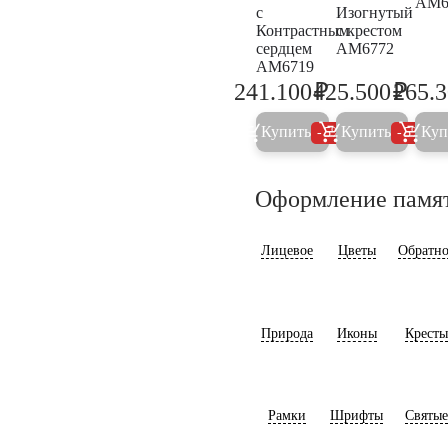
AM6
с
Изогнутый
Контрастным
с крестом
сердцем
AM6772
AM6719
₽
₽
241.100
425.500
265.
253.800
447.9
Купить
Купить
Куп
5%
5%
Оформление памя
Лицевое
Цветы
Обратно
Природа
Иконы
Кресты
Рамки
Шрифты
Святые