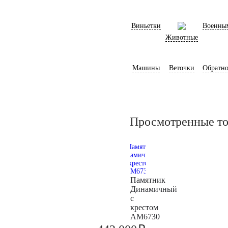
Виньетки
Военны
Животные
Машины
Веточки
Обратно
Просмотренные т
Памятник
Динамичный
с
крестом
AM6730