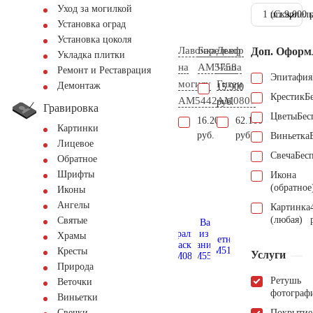
Уход за могилкой
1 шт.
(Скарпель
9.000 
Установка оград
Установка цоколя
Лавочка
Барельеф
Декор
Доп. Оформ
Укладка плитки
на
AM5758
Чаша
Ремонт и Реставрация
Эпитафия
могилу
Гигеи
Демонтаж
15.900
Крестик
Б
AM5442
AM0807
руб.
Гравировка
Цветы
Бес
16.200
62.100
Картинки
руб.
руб.
Виньетка
Лицевое
Свеча
Бес
Обратное
Шрифты
Икона
(обратное
Иконы
Ангелы
Картинка
(любая)
Святые
Храмы
Кресты
Услуги
Природа
Ретушь
Веточки
фотограф
Виньетки
Покрытие
Свечки