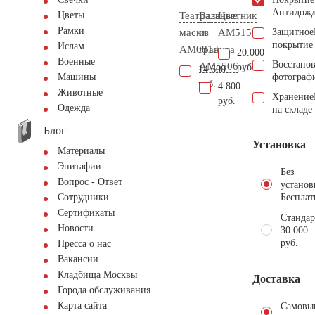
Антидож
Театральные
Ваза
Цветник
Цветы
Рамки
маски
из
AM5150
Защитное
покрытие
Ислам
AM0813
гранита
20.000
Военные
Восстано
AM5506
руб.
14.600
фотограф
Машины
руб.
4.800
Животные
Хранение
руб.
Одежда
на складе
Блог
Установка
Материалы
Эпитафии
Без
Вопрос - Ответ
установ
Бесплат
Сотрудники
Сертификаты
Стандар
Новости
30.000
руб.
Пресса о нас
Вакансии
Кладбища Москвы
Доставка
Города обслуживания
Карта сайта
Самовы