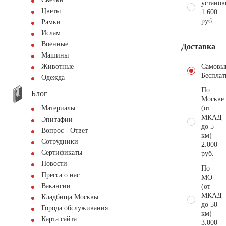
установ
Цветы
1.600
руб.
Рамки
Ислам
Военные
Доставка
Машины
Самовы
Животные
Бесплат
Одежда
По
Блог
Москве
(от
Материалы
МКАД
Эпитафии
до 5
Вопрос - Ответ
км)
Сотрудники
2.000
Сертификаты
руб.
Новости
По
Пресса о нас
МО
Вакансии
(от
МКАД
Кладбища Москвы
до 50
Города обслуживания
км)
Карта сайта
3.000