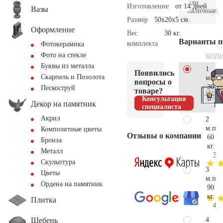
или
Изготовление
от 14 дней
Вазы
наличные.
Размер
50х20х5 см.
Оформление
Вес
30 кг.
Варианты п
комплекта
Фотокерамика
Фото на стекле
КОЛ
Буквы из металла
1
Появились
Скарпель и Позолота
м.п.
вопросы о
30
Пескоструй
товаре?
кг.
Консультация
Декор на памятник
1.6
специалиста
Акрил
2
м.п.
Композитные цветы
Отзывы о компании
60
Бронза
кг.
Металл
3.2
Скульптура
3
Цветы
м.п.
Ордена на памятник
90
кг.
Плитка
4.8
Щебень
4