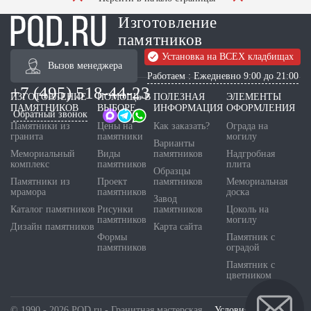
Изготовление
памятников
Установка на ВСЕХ кладбищах
Вызов менеджера
Работаем : Ежедневно 9:00 до 21:00
+7 (495) 518-44-23
ИЗГОТОВЛЕНИЕ
ПОМОЩЬ В
ПОЛЕЗНАЯ
ЭЛЕМЕНТЫ
ПАМЯТНИКОВ
ВЫБОРЕ
ИНФОРМАЦИЯ
ОФОРМЛЕНИЯ
Обратный звонок
Памятники из
Цены на
Как заказать?
Ограда на
гранита
памятники
могилу
Варианты
Мемориальный
Виды
памятников
Надгробная
комплекс
памятников
плита
Образцы
Памятники из
Проект
памятников
Мемориальная
мрамора
памятников
доска
Завод
Каталог памятников
Рисунки
памятников
Цоколь на
памятников
могилу
Дизайн памятников
Карта сайта
Формы
Памятник с
памятников
оградой
Памятник с
цветником
© 1990 - 2026 PQD.ru - Гранитная мастерская.
Условия