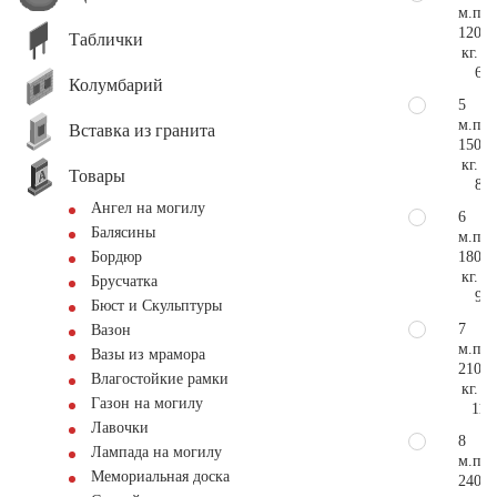
м.п.
120
Таблички
кг.
6.4
Колумбарий
5
м.п.
Вставка из гранита
150
кг.
Товары
8.0
Ангел на могилу
6
Балясины
м.п.
180
Бордюр
кг.
Брусчатка
9.6
Бюст и Скульптуры
7
Вазон
м.п.
Вазы из мрамора
210
Влагостойкие рамки
кг.
Газон на могилу
11.
Лавочки
8
Лампада на могилу
м.п.
Мемориальная доска
240