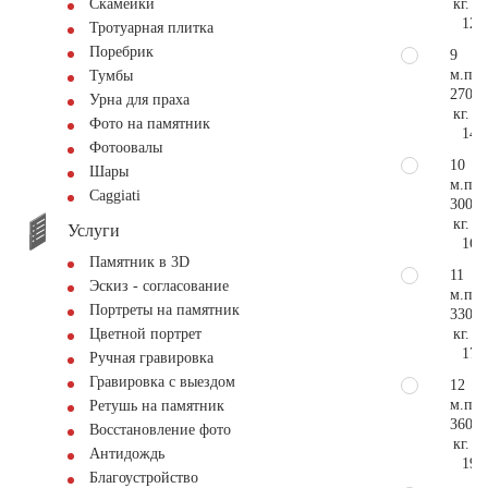
кг.
Скамейки
12.
Тротуарная плитка
Поребрик
9
м.п.
Тумбы
270
Урна для праха
кг.
Фото на памятник
14.
Фотоовалы
10
Шары
м.п.
Сaggiati
300
кг.
Услуги
16.
Памятник в 3D
11
Эскиз - согласование
м.п.
Портреты на памятник
330
кг.
Цветной портрет
17.
Ручная гравировка
Гравировка с выездом
12
м.п.
Ретушь на памятник
360
Восстановление фото
кг.
Антидождь
19.
Благоустройство