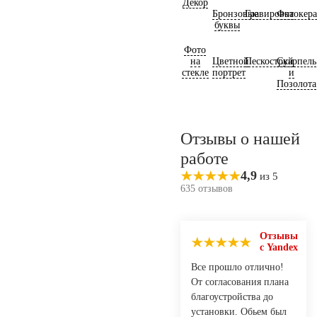
Декор
Бронзовые
Гравировка
Фотокер
буквы
Фото
на
Цветной
Пескоструй
Скарпель
стекле
портрет
и
Позолота
Отзывы о нашей
работе
4,9
из 5
635 отзывов
Отзывы
с Yandex
Все прошло отлично!
От согласования плана
благоустройства до
установки. Обьем был