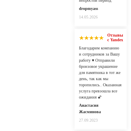
непростой период.
dropmyass
14.05.2026
Отзывы
с Yandex
Благодарим компанию
и сотрудников за Вашу
работу ♥️ Отправили
бронзовое украшение
для памятника в тот же
день, так как мы
торопились.. Оказанная
услуга превзошла все
ожидания 🌠
Анастасия
Жасминова
27.09.2023