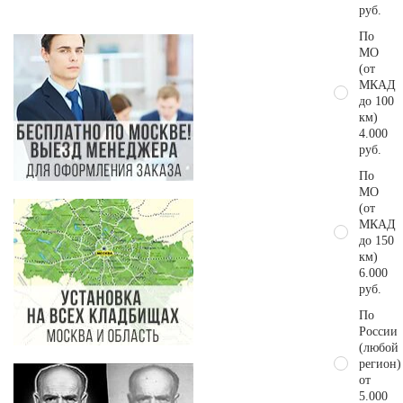
руб.
По
МО
(от
МКАД
до 100
км)
4.000
руб.
По
МО
(от
МКАД
до 150
км)
6.000
руб.
По
России
(любой
регион)
от
5.000