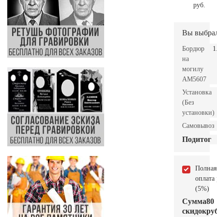
руб.
Вы выбра
Бордюр
1
на
могилу
AM5607
Установка
(Без
установки)
Самовывоз
Подитог
Полная
оплата
(5%)
Сумма
80
скидок
руб