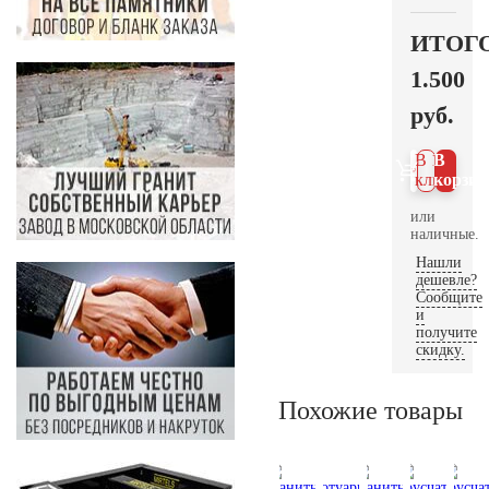
ИТОГ
1.500
руб.
В 1
В
клик
корзин
или
наличные.
Нашли
дешевле?
Сообщите
и
получите
скидку.
Похожие товары