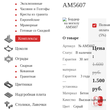
AM5607
Эксклюзивные
Часовни и Голгофы
Кресты из гранита
Европейские
Полная
Мраморные
оплата
Готовые со Скидкой
(5%)
О товаре
Комплексы
Артикул
№ AM5607
Цена
Цоколя
Статус
В наличии
:
Ограды
Гарантия
30 лет
1.600
—
Сварная
материал
Кованная
руб.
Гарантия
3 года
Гранитная
1.500
—
Цветники
установка
руб.
Материал
Бетон
Надгробная плита
В 1
В
Качество
Высшая категория
клик
корзин
Столики, Лавочки
Цвет
Серый