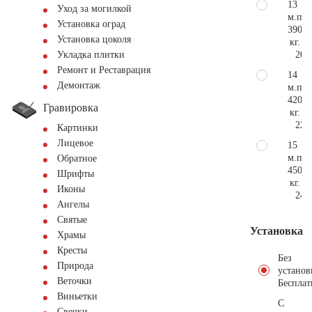
13
Уход за могилкой
м.п.
Установка оград
390
Установка цоколя
кг.
20.
Укладка плитки
Ремонт и Реставрация
14
Демонтаж
м.п.
420
Гравировка
кг.
22.
Картинки
Лицевое
15
м.п.
Обратное
450
Шрифты
кг.
Иконы
24.
Ангелы
Святые
Установка
Храмы
Кресты
Без
Природа
установ
Веточки
Бесплат
Виньетки
С
Свечки