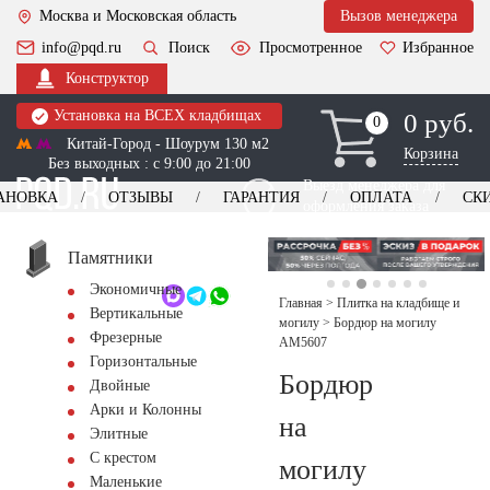
Москва и Московская область
Вызов менеджера
info@pqd.ru
Поиск
Просмотренное
Избранное
Конструктор
Установка на ВСЕХ кладбищах
0 руб.
0
0
Китай-Город - Шоурум 130 м2
Корзина
Без выходных : с 9:00 до 21:00
Выезд менеджера для
АНОВКА
ОТЗЫВЫ
ГАРАНТИЯ
ОПЛАТА
СК
оформления заказа
изготовление
Заказать выезд
памятников
+7 (495) 518-44-23
Памятники
Экономичные
Обратный звонок
Главная
>
Плитка на кладбище и
Вертикальные
могилу
>
Бордюр на могилу
Фрезерные
AM5607
Горизонтальные
Бордюр
Двойные
Арки и Колонны
на
Элитные
С крестом
могилу
Маленькие