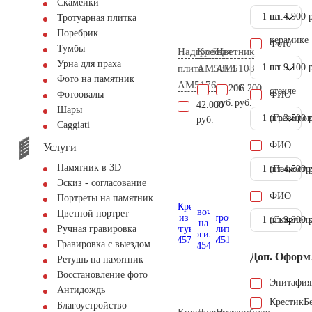
Скамейки
1 шт.
на
4.900 
Тротуарная плитка
Поребрик
керамике
Фото
Тумбы
Надгробная
Крест
Цветник
Урна для праха
1 шт.
на
9.100 
плита
AM5814
AM5108
Фото на памятник
AM5176
16.200
16.200
стекле
ФИО
Фотоовалы
руб.
руб.
42.000
Шары
1 шт.
(Гравиров
3.500 
руб.
Сaggiati
ФИО
Услуги
Памятник в 3D
1 шт.
(Пескостр
4.500 
Эскиз - согласование
ФИО
Портреты на памятник
Цветной портрет
1 шт.
(Скарпель
9.000 
Ручная гравировка
Гравировка с выездом
Доп. Оформ
Ретушь на памятник
Восстановление фото
Эпитафия
Антидождь
Крестик
Б
Благоустройство
Крест
Лавочка
Надгробная