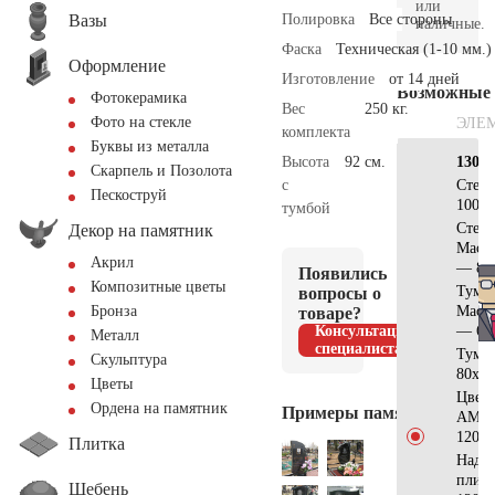
или
Вазы
Полировка
Все стороны
наличные.
Фаска
Техническая (1-10 мм.)
Оформление
Изготовление
от 14 дней
Возможные
Фотокерамика
Вес
250 кг.
Фото на стекле
ЭЛЕ
комплекта
Буквы из металла
Высота
92 см.
130х7
Скарпель и Позолота
с
Стел
Пескоструй
100x3
тумбой
Стела
Декор на памятник
Масл
Акрил
— 80
Появились
Композитные цветы
Тумб
вопросы о
Масл
Бронза
товаре?
Консультация
— 65
Металл
специалиста
Тумб
Скульптура
80x15
Цветы
Цвет
Ордена на памятник
Примеры памятников
АМ51
120x7
Плитка
Надгр
плит
Щебень