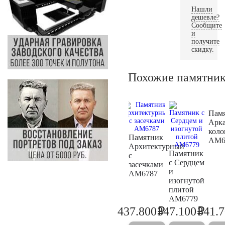
Нашли
дешевле?
Сообщите
и
получите
скидку.
Похожие памятни
Пам
Арка
кол
Памятник
AM6
Архитектурный
Памятник
с
с Сердцем
засечками
и
AM6787
изогнутой
плитой
AM6779
₽
₽
437.800
347.100
341.
460.800
365.4