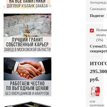
Антидождь
Самовывоз
Подитог
Полная
оплата
(5%)
Сумма
15.
скидок
руб
ИТОГ
295.300
руб.
В 1
В
клик
корзин
или
наличные.