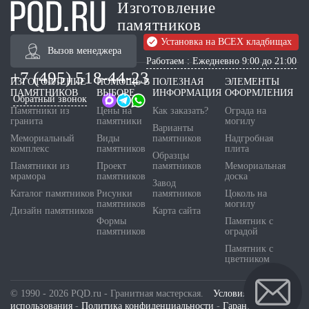
Изготовление
памятников
Установка на ВСЕХ кладбищах
Вызов менеджера
Работаем : Ежедневно 9:00 до 21:00
+7 (495) 518-44-23
ИЗГОТОВЛЕНИЕ
ПОМОЩЬ В
ПОЛЕЗНАЯ
ЭЛЕМЕНТЫ
ПАМЯТНИКОВ
ВЫБОРЕ
ИНФОРМАЦИЯ
ОФОРМЛЕНИЯ
Обратный звонок
Памятники из
Цены на
Как заказать?
Ограда на
гранита
памятники
могилу
Варианты
Мемориальный
Виды
памятников
Надгробная
комплекс
памятников
плита
Образцы
Памятники из
Проект
памятников
Мемориальная
мрамора
памятников
доска
Завод
Каталог памятников
Рисунки
памятников
Цоколь на
памятников
могилу
Дизайн памятников
Карта сайта
Формы
Памятник с
памятников
оградой
Памятник с
цветником
© 1990 - 2026 PQD.ru - Гранитная мастерская.
Условия
использования
-
Политика конфиденциальности
-
Гарантия и