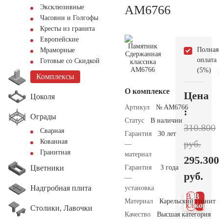
AM6766
Эксклюзивные
Часовни и Голгофы
Кресты из гранита
Европейские
Полная
Мраморные
оплата
Готовые со Скидкой
(5%)
Комплексы
О комплексе
Цена
Цоколя
Артикул
№ AM6766
:
Ограды
Статус
В наличии
310.800
Сварная
Гарантия
30 лет
Кованная
руб.
—
Гранитная
материал
295.300
Цветники
Гарантия
3 года
руб.
—
Надгробная плита
установка
В 1
В
Материал
Карельский гранит
клик
корзин
Столики, Лавочки
Качество
Высшая категория