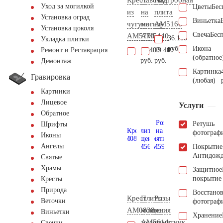
Уход за могилкой
Цветы
Бес
из
на
плита
Установка оград
Виньетка
чугуна
могилу
AM5166
Установка цоколя
Свеча
Бес
AM5774
AM5440
36.100
Укладка плитки
руб.
Икона
14.400
19.400
Ремонт и Реставрация
(обратное
руб.
руб.
Демонтаж
Картинка
Гравировка
(любая)
Картинки
Лицевое
Услуги
Обратное
Ретушь
Шрифты
фотограф
Иконы
Ангелы
Покрытие
Антидож
Святые
Храмы
Защитное
покрытие
Кресты
Природа
Восстано
Крест
Плиты
Розы
Веточки
фотограф
AM0838
мощения
на
Виньетки
Хранение
AM5614
памятник
Свечки