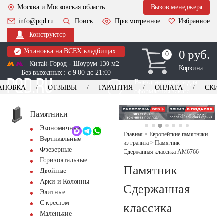
Москва и Московская область
Вызов менеджера
info@pqd.ru
Поиск
Просмотренное
Избранное
Конструктор
Установка на ВСЕХ кладбищах
0 руб.
0
0
Китай-Город - Шоурум 130 м2
Корзина
Без выходных : с 9:00 до 21:00
Выезд менеджера для
АНОВКА
ОТЗЫВЫ
ГАРАНТИЯ
ОПЛАТА
СК
оформления заказа
изготовление
Заказать выезд
памятников
+7 (495) 518-44-23
Памятники
Экономичные
Обратный звонок
Главная
>
Европейские памятники
Вертикальные
из гранита
>
Памятник
Фрезерные
Сдержанная классика AM6766
Горизонтальные
Памятник
Двойные
Арки и Колонны
Сдержанная
Элитные
С крестом
классика
Маленькие