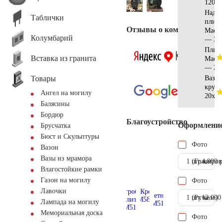
120x8
Надгр
Таблички
плита
Отзывы о компании
Масл
Колумбарий
— 35
Плит
Вставка из гранита
Масл
— 2 к
Товары
Ваза
кругл
Ангел на могилу
20x20
Балясины
Бордюр
Благоустройство
Оформлени
Брусчатка
Бюст и Скульптуры
Фото
Вазон
Вазы из мрамора
1 шт.
(Гравиров
4.900 
Влагостойкие рамки
Газон на могилу
Фото
Лавочки
1 шт.
(Ручное)
12.000
Лампада на могилу
Мемориальная доска
Фото