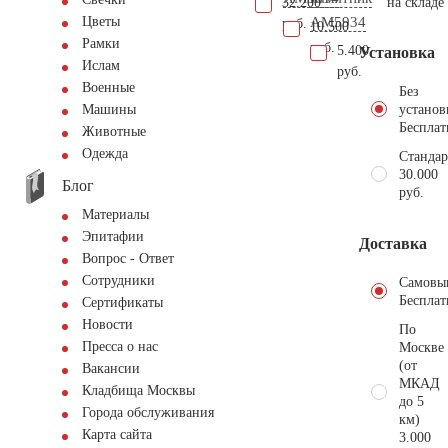
32.200
на складе
AM5934
Цветы
руб.
10.500
Рамки
руб.
5.400
Установка
Ислам
руб.
Военные
Без
установ
Машины
Бесплат
Животные
Одежда
Стандар
30.000
Блог
руб.
Материалы
Эпитафии
Доставка
Вопрос - Ответ
Сотрудники
Самовы
Бесплат
Сертификаты
Новости
По
Пресса о нас
Москве
(от
Вакансии
МКАД
Кладбища Москвы
до 5
Города обслуживания
км)
Карта сайта
3.000