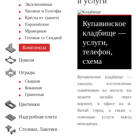
и услуги
Эксклюзивные
Часовни и Голгофы
Кресты из гранита
Купавинское
Европейские
кладбище —
Мраморные
Готовые со Скидкой
услуги,
Комплексы
телефон,
схема
Цоколя
Ограды
Купавинское кладбище —
Сварная
заказать изготовление
Кованная
памятников на могилу вы
Гранитная
можете онлайн через
корзину, в офисе на м.
Цветники
Китай город, а также с
Надгробная плита
помощью услуги выезд
менеджера.
Столики, Лавочки