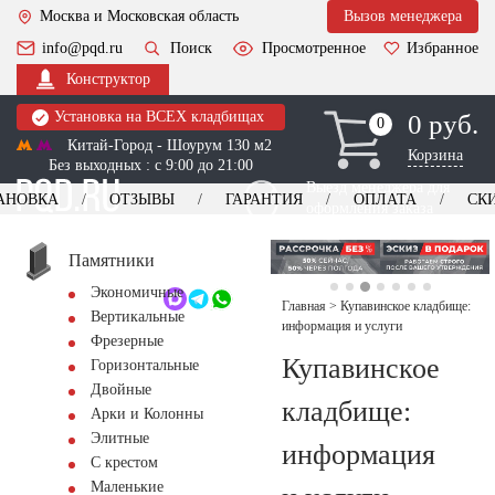
Москва и Московская область
Вызов менеджера
info@pqd.ru
Поиск
Просмотренное
Избранное
Конструктор
Установка на ВСЕХ кладбищах
0 руб.
0
0
Китай-Город - Шоурум 130 м2
Корзина
Без выходных : с 9:00 до 21:00
Выезд менеджера для
АНОВКА
ОТЗЫВЫ
ГАРАНТИЯ
ОПЛАТА
СК
оформления заказа
изготовление
Заказать выезд
памятников
+7 (495) 518-44-23
Памятники
Экономичные
Обратный звонок
Главная
>
Купавинское кладбище:
Вертикальные
информация и услуги
Фрезерные
Купавинское
Горизонтальные
Двойные
кладбище:
Арки и Колонны
Элитные
информация
С крестом
Маленькие