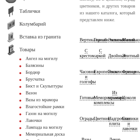
цветников, и других товаров
Таблички
из нашего каталога, который
представлен ниже.
Колумбарий
Вставка из гранита
Вертикальный
Горизонтальный
Экономичный
Маленьк
Товары
С
С
крестом
аркой
Двойный
Элитный
Ангел на могилу
Балясины
Часовни
Европейские
Эксклюзивные
Фрезерн
Бордюр
и
Брусчатка
голгофы
Бюст и Скульптуры
Из
Вазон
Готовые
Мемориальные
мрамора
Цоколя
Вазы из мрамора
комплексы
Влагостойкие рамки
Газон на могилу
Ограды
Цветник
Надгробная
Столики
Лавочки
плита
и
Лампада на могилу
лавочки
Мемориальная доска
Вазы
Декор