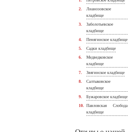
Петровское кладбище
Лианозовское
кладбище
Заболотьевское
кладбище
Пенягинское кладбище
Садки кладбище
Медведковское
кладбище
Звягинское кладбище
Салтыковское
кладбище
Бужаровское кладбище
Павловская Слобода
кладбище
Отзывы о нашей