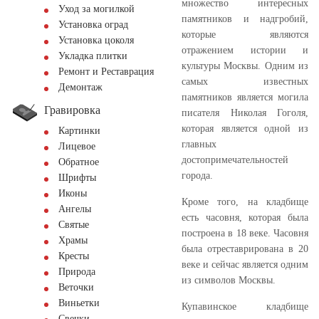
множество интересных
Уход за могилкой
памятников и надгробий,
Установка оград
которые являются
Установка цоколя
отражением истории и
Укладка плитки
культуры Москвы. Одним из
Ремонт и Реставрация
самых известных
Демонтаж
памятников является могила
Гравировка
писателя Николая Гоголя,
которая является одной из
Картинки
главных
Лицевое
достопримечательностей
Обратное
города.
Шрифты
Иконы
Кроме того, на кладбище
Ангелы
есть часовня, которая была
Святые
построена в 18 веке. Часовня
Храмы
была отреставрирована в 20
Кресты
веке и сейчас является одним
Природа
из символов Москвы.
Веточки
Виньетки
Купавинское кладбище
Свечки