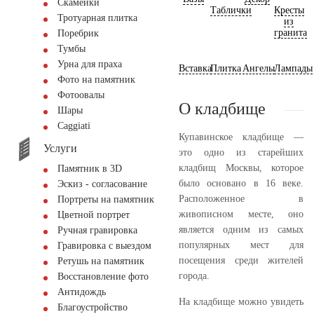
Скамейки
Таблички
Кресты
Тротуарная плитка
из
гранита
Поребрик
Тумбы
Урна для праха
Вставка
Плитка
Ангелы
Лампады
Фото на памятник
Фотоовалы
О кладбище
Шары
Сaggiati
Купавинское кладбище —
Услуги
это одно из старейших
кладбищ Москвы, которое
Памятник в 3D
было основано в 16 веке.
Эскиз - согласование
Расположенное в
Портреты на памятник
живописном месте, оно
Цветной портрет
является одним из самых
Ручная гравировка
популярных мест для
Гравировка с выездом
посещения среди жителей
Ретушь на памятник
города.
Восстановление фото
Антидождь
На кладбище можно увидеть
Благоустройство