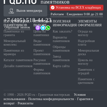
памятников
Установка на ВСЕХ кладбищах
Вызов менеджера
Работаем : Ежедневно 9:00 до 21:00
+7 (495) 518-44-23
ИЗГОТОВЛЕНИЕ
ПОМОЩЬ В
ПОЛЕЗНАЯ
ЭЛЕМЕНТЫ
ПАМЯТНИКОВ
ВЫБОРЕ
ИНФОРМАЦИЯ
ОФОРМЛЕНИЯ
Обратный звонок
Памятники из
Цены на
Как заказать?
Ограда на
гранита
памятники
могилу
Варианты
Мемориальный
Виды
памятников
Надгробная
комплекс
памятников
плита
Образцы
Памятники из
Проект
памятников
Мемориальная
мрамора
памятников
доска
Завод
Каталог памятников
Рисунки
памятников
Цоколь на
памятников
могилу
Дизайн памятников
Карта сайта
Формы
Памятник с
памятников
оградой
Памятник с
цветником
© 1990 - 2026 PQD.ru - Гранитная мастерская.
Условия
использования
-
Политика конфиденциальности
-
Гарантия и
возврат
-
Реквизиты