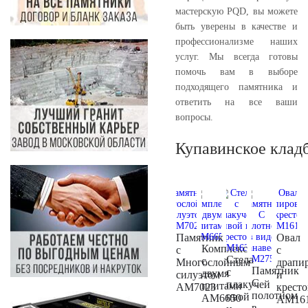
мастерскую PQD, вы можете
быть уверены в качестве и
профессионализме наших
услуг. Мы всегда готовы
помочь вам в выборе
подходящего памятника и
ответить на все ваши
вопросы.
Купавинское клад
Памятник
Овал
Комплекс
с
с
Стела
с
Многослойным
драпи
Памятник
с
двумя
силуэтом
и
С
плакучей
плитами
AM7023
крест
полотном
ивой
AM6650
AM16
в