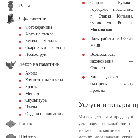
Старая Купавна
Вазы
городское поселение,
г. Старая Купавна,
Оформление
тупик ул. Большая
Фотокерамика
Московская
Фото на стекле
Часы работы: с 9:00 до
Буквы из металла
20:00
Скарпель и Позолота
Возможность
Пескоструй
захоронения —
Декор на памятник
Открыто
Акрил
Как доехать —
Композитные цветы
смотреть карту
Бронза
проезда
Металл
Скульптура
Услуги и товары 
Цветы
Ордена на памятник
Мы осуществляем продажу и
Плитка
установку на кладбище не
только памятников на
Щебень
могилу, но и цоколей, оград,