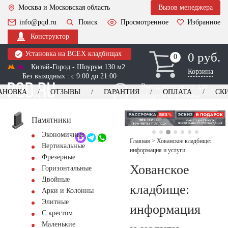
Москва и Московская область
Вызов менеджера
info@pqd.ru
Поиск
Просмотренное
Избранное
Конструктор
Установка на ВСЕХ кладбищах
0 руб.
0
0
Китай-Город - Шоурум 130 м2
Корзина
Без выходных : с 9:00 до 21:00
Выезд менеджера для
АНОВКА
ОТЗЫВЫ
ГАРАНТИЯ
ОПЛАТА
СК
оформления заказа
изготовление
Заказать выезд
памятников
+7 (495) 518-44-23
Памятники
Экономичные
Обратный звонок
Главная
>
Хованское кладбище:
Вертикальные
информация и услуги
Фрезерные
Хованское
Горизонтальные
Двойные
кладбище:
Арки и Колонны
Элитные
информация
С крестом
Маленькие