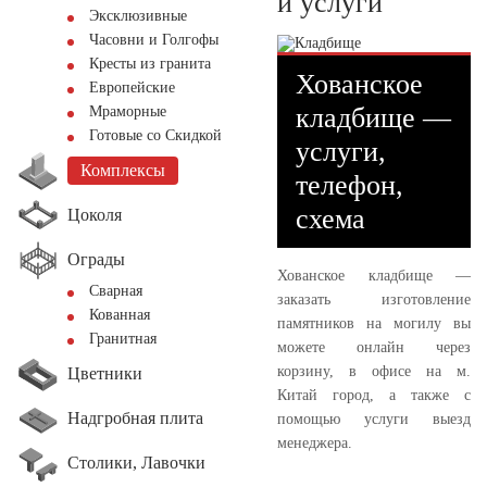
и услуги
Эксклюзивные
Часовни и Голгофы
Кресты из гранита
Хованское
Европейские
кладбище —
Мраморные
Готовые со Скидкой
услуги,
Комплексы
телефон,
схема
Цоколя
Ограды
Хованское кладбище —
Сварная
заказать изготовление
Кованная
памятников на могилу вы
Гранитная
можете онлайн через
корзину, в офисе на м.
Цветники
Китай город, а также с
Надгробная плита
помощью услуги выезд
менеджера.
Столики, Лавочки