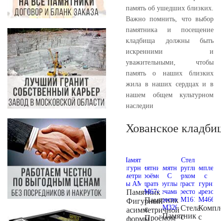
память об ушедших близких.
Важно помнить, что выбор
памятника и посещение
кладбища должны быть
искренними и
уважительными, чтобы
память о наших близких
жила в наших сердцах и в
нашем общем культурном
наследии
Хованское кладби
Памятник
Памятник
Фигурный
Стела
Компл
с
асимметричной
Памятник
с
с
Проёмом
формы