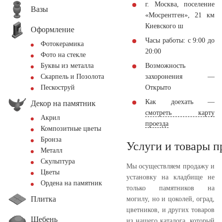
г. Москва, поселение
Вазы
«Мосрентген», 21 км
Киевского ш
Оформление
Часы работы: с 9:00 до
Фотокерамика
20:00
Фото на стекле
Возможность
Буквы из металла
захоронения —
Скарпель и Позолота
Открыто
Пескоструй
Как доехать —
Декор на памятник
смотреть карту
Акрил
проезда
Композитные цветы
Бронза
Услуги и товары 
Металл
Скульптура
Мы осуществляем продажу и
Цветы
установку на кладбище не
Ордена на памятник
только памятников на
Плитка
могилу, но и цоколей, оград,
цветников, и других товаров
Щебень
из нашего каталога, который