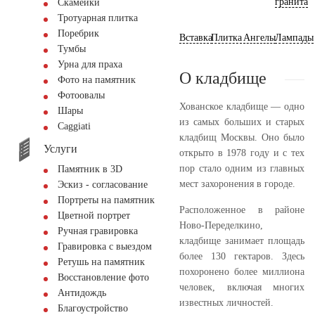
гранита
Скамейки
Тротуарная плитка
Поребрик
Вставка
Плитка
Ангелы
Лампады
Тумбы
Урна для праха
О кладбище
Фото на памятник
Фотоовалы
Хованское кладбище — одно
Шары
из самых больших и старых
Сaggiati
кладбищ Москвы. Оно было
Услуги
открыто в 1978 году и с тех
пор стало одним из главных
Памятник в 3D
мест захоронения в городе.
Эскиз - согласование
Портреты на памятник
Расположенное в районе
Цветной портрет
Ново-Переделкино,
Ручная гравировка
кладбище занимает площадь
Гравировка с выездом
более 130 гектаров. Здесь
Ретушь на памятник
похоронено более миллиона
Восстановление фото
человек, включая многих
Антидождь
известных личностей.
Благоустройство