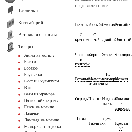
представлен ниже.
Таблички
Колумбарий
Вертикальный
Горизонтальный
Экономичный
Маленьк
Вставка из гранита
С
С
крестом
аркой
Двойный
Элитный
Товары
Часовни
Европейские
Эксклюзивные
Фрезерн
Ангел на могилу
и
Балясины
голгофы
Бордюр
Из
Брусчатка
Готовые
Мемориальные
мрамора
Цоколя
Бюст и Скульптуры
комплексы
Вазон
Вазы из мрамора
Ограды
Цветник
Надгробная
Столики
Влагостойкие рамки
плита
и
Газон на могилу
лавочки
Лавочки
Вазы
Декор
Лампада на могилу
Таблички
Кресты
Мемориальная доска
из