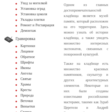
Уход за могилкой
Одним из главных
Установка оград
достопримечательностей
Установка цоколя
кладбища является музей
Укладка плитки
памяти, который расположен
Ремонт и Реставрация
на его территории. Здесь
Демонтаж
можно узнать об истории
кладбища, а также увидеть
Гравировка
множество интересных
Картинки
экспонатов, связанных с
Лицевое
похоронной культурой.
Обратное
Шрифты
Также на кладбище есть
Иконы
множество красивых
Ангелы
памятников, скульптур и
Святые
других архитектурных
Храмы
элементов. Некоторые из
Кресты
них были созданы
Природа
известными российскими
Веточки
мастерами, такими как Зураб
Виньетки
Церетели и Андрей
Свечки