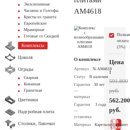
Эксклюзивные
AM4618
Часовни и Голгофы
Кресты из гранита
Европейские
Мраморные
Полная
Готовые со Скидкой
оплата
Комплексы
(5%)
Цоколя
О комплексе
Цена
Ограды
Артикул
№ AM4618
:
Статус
В наличии
Сварная
591.800
Кованная
Гарантия
30 лет
руб.
Гранитная
—
материал
562.200
Цветники
Гарантия
3 года
руб.
—
Надгробная плита
установка
В 1
В
Столики, Лавочки
Материал
Карельский гранит
клик
корзин