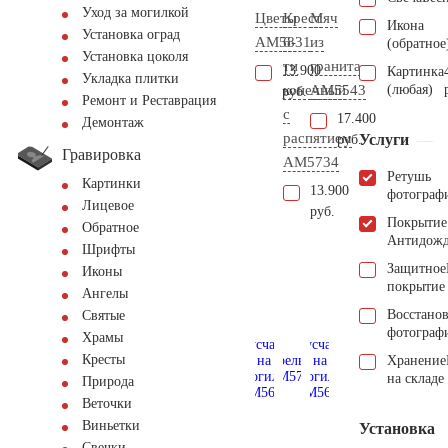
Уход за могилкой
Цветы
Крест
Мяч
Икона
Установка оград
AM5831
6-
из
(обратное
Установка цоколя
ти
гранита
13.900
Картинка
Укладка плитки
конечный
AM5543
(любая)
руб.
Ремонт и Реставрация
с
17.400
Демонтаж
распятием
Услуги
руб.
Гравировка
AM5734
Ретушь
Картинки
13.900
фотограф
Лицевое
руб.
Покрытие
Обратное
Антидож
Шрифты
Защитное
Иконы
покрытие
Ангелы
Восстано
Святые
фотограф
Храмы
Кресты
Хранение
на складе
Природа
Веточки
Виньетки
Установка
Свечки