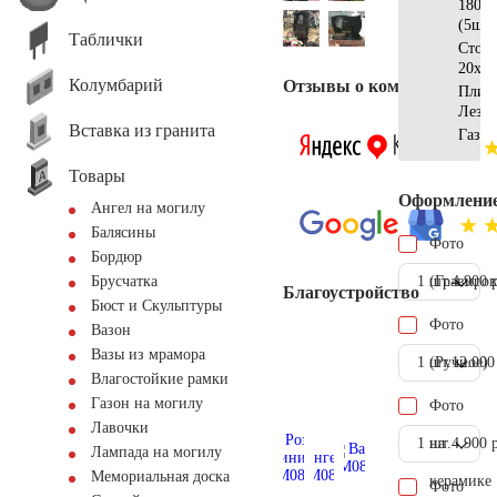
180х2
(5шт)
Таблички
Стол
20х8х
Колумбарий
Отзывы о компании
Плит
Лезн
Вставка из гранита
Газон
Товары
Оформлени
Ангел на могилу
Балясины
Фото
Бордюр
1 шт.
(Гравиров
4.900 
Брусчатка
Благоустройство
Бюст и Скульптуры
Фото
Вазон
Вазы из мрамора
1 шт.
(Ручное)
12.000
Влагостойкие рамки
Газон на могилу
Фото
Лавочки
1 шт.
на
4.900 
Лампада на могилу
Мемориальная доска
керамике
Фото