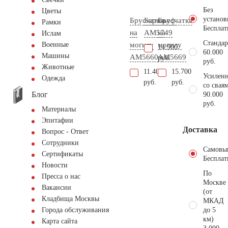
Без
Цветы
установ
Брусчатка
Барельеф
Брусчатка
Рамки
Бесплат
на
AM5749
на
Ислам
Стандар
могилу
могилу
Военные
14.900
60.000
Машины
AM5660
AM5669
руб.
руб.
Животные
11.400
15.700
Усиленн
Одежда
руб.
руб.
со свая
Блог
90.000
руб.
Материалы
Эпитафии
Доставка
Вопрос - Ответ
Сотрудники
Самовы
Сертификаты
Бесплат
Новости
По
Пресса о нас
Москве
Вакансии
(от
Кладбища Москвы
МКАД
до 5
Города обслуживания
км)
Карта сайта