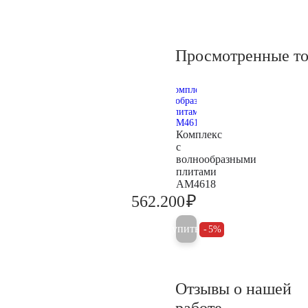
Просмотренные т
Комплекс
с
волнообразными
плитами
AM4618
₽
562.200
591.800
Купить
5%
Отзывы о нашей
работе