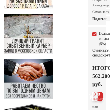
Покрытие
Антидождь
Самовывоз
Подитог
Полная
оплата
(5%)
Сумма
29.
скидок
руб
ИТОГ
562.200
руб.
В 1
В
клик
корзин
или