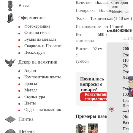
Качество
Высшая категория
Вазы
или
Полировка
Все стороны
наличные.
Оформление
Фаска
Техническая (1-10 мм.)
Фотокерамика
Изготовление
от 14 дней
Возможные
Фото на стекле
Вес
500 кг.
ЭЛЕ
Буквы из металла
комплекта
Скарпель и Позолота
Высота
92 см.
200х2
Пескоструй
с
Стел
110х6
тумбой
Декор на памятник
(2шт)
Акрил
Стела
Композитные цветы
Лезн
Появились
— 11
Бронза
вопросы о
Тумб
товаре?
Металл
Консультация
130х2
Скульптура
специалиста
Плит
Цветы
Лезн
Ордена на памятник
— 80
Примеры памятников
(4шт)
Плитка
Вазы 
Плит
Щебень