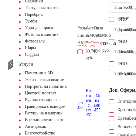
Скамейки
1 шт.
на
9.100 
Тротуарная плитка
Поребрик
стекле
ФИО
Тумбы
Розы
Ангел
Ваза
Урна для праха
1 шт.
(Гравиров
3.500 
Фото на памятник
синие
AM0800
AM0886
Фотоовалы
ФИО
AM0827
17.800
115.900
Шары
руб.
руб.
89.700
1 шт.
(Пескостр
4.500 
Сaggiati
руб.
ФИО
Услуги
Памятник в 3D
1 шт.
(Скарпель
9.000 
Эскиз - согласование
Портреты на памятник
Доп. Оформ
Цветной портрет
Ручная гравировка
Эпитафия
Гравировка с выездом
Крестик
Б
Ретушь на памятник
Цветы
Бес
Восстановление фото
Антидождь
Виньетка
Благоустройство
Свеча
Бес