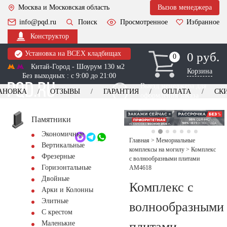
Москва и Московская область
Вызов менеджера
info@pqd.ru
Поиск
Просмотренное
Избранное
Конструктор
Установка на ВСЕХ кладбищах
0 руб.
0
0
Китай-Город - Шоурум 130 м2
Корзина
Без выходных : с 9:00 до 21:00
Выезд менеджера для
АНОВКА
ОТЗЫВЫ
ГАРАНТИЯ
ОПЛАТА
СК
оформления заказа
изготовление
Заказать выезд
памятников
+7 (495) 518-44-23
Памятники
Экономичные
Обратный звонок
Главная
>
Мемориальные
Вертикальные
комплексы на могилу
>
Комплекс
Фрезерные
с волнообразными плитами
Горизонтальные
AM4618
Двойные
Комплекс с
Арки и Колонны
Элитные
волнообразными
С крестом
плитами
Маленькие