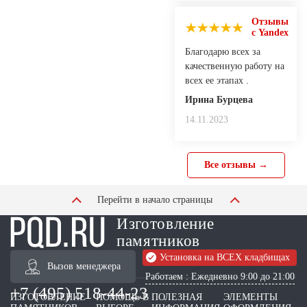
Отзывы
с Yandex
Благодарю всех за
качественную работу на
всех ее этапах .
Ирина Бурцева
14.11.2023
Все отзывы →
Перейти в начало страницы
Изготовление
памятников
Установка на ВСЕХ кладбищах
Вызов менеджера
Работаем : Ежедневно 9:00 до 21:00
+7 (495) 518-44-23
ИЗГОТОВЛЕНИЕ
ПОМОЩЬ В
ПОЛЕЗНАЯ
ЭЛЕМЕНТЫ