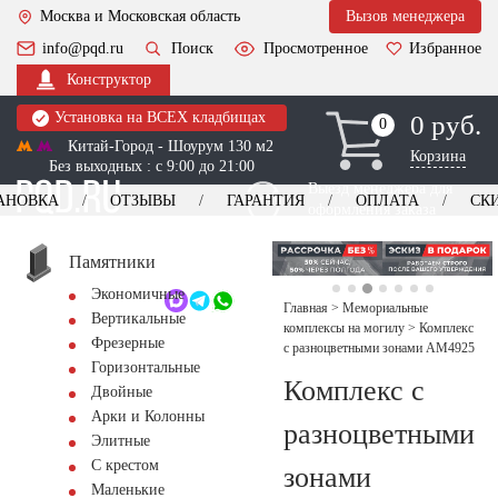
Москва и Московская область
Вызов менеджера
info@pqd.ru
Поиск
Просмотренное
Избранное
Конструктор
Установка на ВСЕХ кладбищах
0 руб.
0
0
Китай-Город - Шоурум 130 м2
Корзина
Без выходных : с 9:00 до 21:00
Выезд менеджера для
АНОВКА
ОТЗЫВЫ
ГАРАНТИЯ
ОПЛАТА
СК
оформления заказа
изготовление
Заказать выезд
памятников
+7 (495) 518-44-23
Памятники
Экономичные
Обратный звонок
Главная
>
Мемориальные
Вертикальные
комплексы на могилу
>
Комплекс
Фрезерные
с разноцветными зонами AM4925
Горизонтальные
Комплекс с
Двойные
Арки и Колонны
разноцветными
Элитные
С крестом
зонами
Маленькие