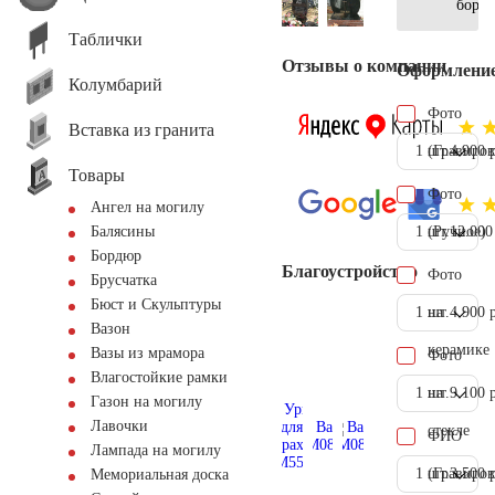
борд
Таблички
Отзывы о компании
Оформлени
Колумбарий
Фото
Вставка из гранита
1 шт.
(Гравиров
4.900 
Товары
Фото
Ангел на могилу
1 шт.
(Ручное)
12.000
Балясины
Бордюр
Благоустройство
Фото
Брусчатка
Бюст и Скульптуры
1 шт.
на
4.900 
Вазон
керамике
Вазы из мрамора
Фото
Влагостойкие рамки
1 шт.
на
9.100 
Газон на могилу
Лавочки
стекле
ФИО
Лампада на могилу
1 шт.
(Гравиров
3.500 
Мемориальная доска