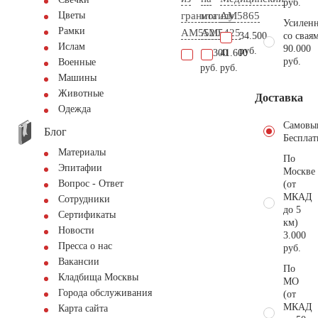
руб.
гранита
могилу
AM5865
Цветы
Усиленн
Рамки
AM5520
AM5425
34.500
со свая
Ислам
90.000
руб.
10.300
41.600
руб.
Военные
руб.
руб.
Машины
Животные
Доставка
Одежда
Самовы
Блог
Бесплат
Материалы
По
Эпитафии
Москве
Вопрос - Ответ
(от
МКАД
Сотрудники
до 5
Сертификаты
км)
Новости
3.000
Пресса о нас
руб.
Вакансии
По
Кладбища Москвы
МО
Города обслуживания
(от
МКАД
Карта сайта