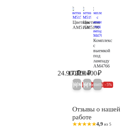
Цветник
Цветник
AM5154
AM5190
Комплекс
с
выемкой
под
лампаду
AM4766
₽
₽
₽
24.900
17.700
229.400
26.200
18.600
241.500
Купить
Купить
Купить
5%
5%
5%
Отзывы о нашей
работе
4,9
из 5