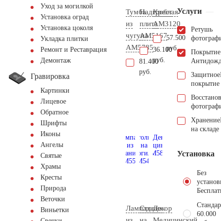
Уход за могилкой
Услуги
Тумба
Надгробная
Крест
Установка оград
из
плита
AM3120
Установка цоколя
Ретушь
чугуна
AM5167
57.500
фотограф
Укладка плитки
AM5785
руб.
36.100
Ремонт и Реставрация
Покрытие
руб.
Демонтаж
Антидож
81.400
руб.
Защитное
Гравировка
покрытие
Картинки
Восстано
Лицевое
фотограф
Обратное
Хранение
Шрифты
на складе
Иконы
Ангелы
Установка
Святые
Храмы
Без
Кресты
установ
Природа
Бесплат
Веточки
Стандар
Лампада
Столик
Декор
Виньетки
60.000
из
на
Медицинский
Свечки