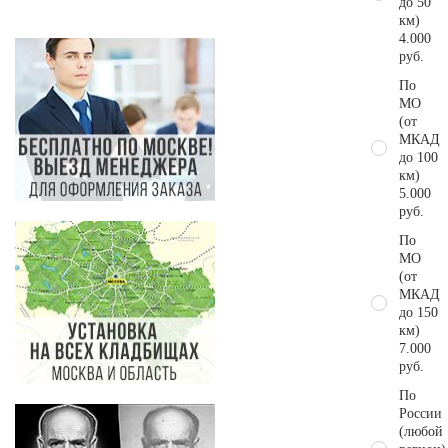
до 50
км)
4.000
руб.
По
МО
(от
МКАД
до 100
км)
5.000
руб.
По
МО
(от
МКАД
до 150
км)
7.000
руб.
По
России
(любой