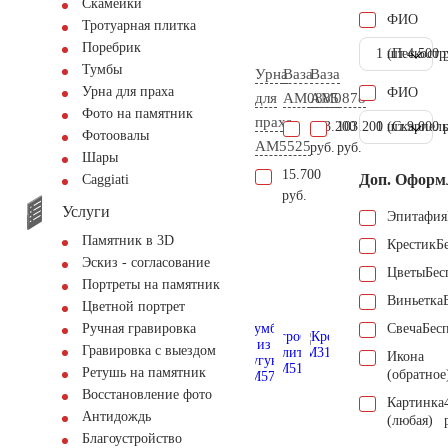
Скамейки
ФИО
Тротуарная плитка
Поребрик
1 шт.
(Пескостр
4.500 
Тумбы
Урна
Ваза
Ваза
Урна для праха
ФИО
для
AM0885
AM0878
Фото на памятник
праха
103.200
103.200
1 шт.
(Скарпель
9.000 
Фотоовалы
AM5525
руб.
руб.
Шары
15.700
Доп. Оформ
Сaggiati
руб.
Услуги
Эпитафия
Памятник в 3D
Крестик
Б
Эскиз - согласование
Цветы
Бес
Портреты на памятник
Виньетка
Цветной портрет
Свеча
Бес
Ручная гравировка
Гравировка с выездом
Икона
Ретушь на памятник
(обратное
Восстановление фото
Картинка
Антидождь
(любая)
Благоустройство