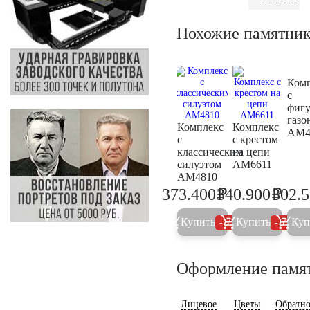
Похожие памятни
Ком
с
фиг
газо
Комплекс
Комплекс
AM4
с
с крестом
классическим
на цепи
силуэтом
AM6611
AM4810
₽
₽
373.400
340.900
302.
393.100
358.8
Купить
Купить
Куп
5%
5%
Оформление памя
Лицевое
Цветы
Обратно