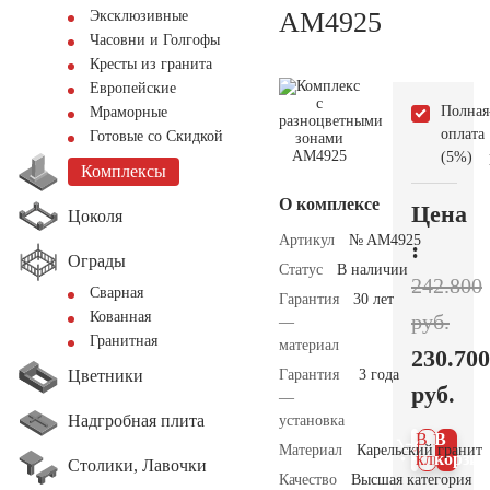
AM4925
Эксклюзивные
Часовни и Голгофы
Кресты из гранита
Европейские
Полная
Мраморные
оплата
Готовые со Скидкой
(5%)
Комплексы
О комплексе
Цена
Цоколя
Артикул
№ AM4925
:
Ограды
Статус
В наличии
242.800
Сварная
Гарантия
30 лет
Кованная
руб.
—
Гранитная
материал
230.700
Цветники
Гарантия
3 года
руб.
—
Надгробная плита
установка
В 1
В
Материал
Карельский гранит
клик
корзин
Столики, Лавочки
Качество
Высшая категория