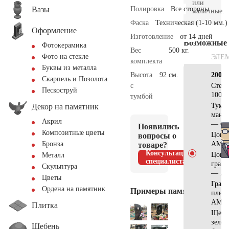
или
Вазы
Полировка
Все стороны
наличные.
Фаска
Техническая (1-10 мм.)
Оформление
Изготовление
от 14 дней
Возможные
Фотокерамика
Вес
500 кг.
Фото на стекле
ЭЛЕ
комплекта
Буквы из металла
Высота
92 см.
200×
Скарпель и Позолота
с
Стел
Пескоструй
100х5
тумбой
Тумб
Декор на памятник
мансу
Акрил
— 60
Появились
Композитные цветы
Цоко
вопросы о
AM56
Бронза
товаре?
Консультация
Цоко
Металл
специалиста
гран
Скульптура
— АМ
Цветы
Грани
Ордена на памятник
Примеры памятников
плит
АМ56
Плитка
Щебе
зелен
Щебень