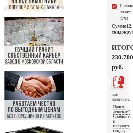
Полная
оплата
(5%)
Сумма
12.
скидок
руб
ИТОГ
230.700
руб.
В 1
В
клик
корзин
или
наличные.
Нашли
дешевле?
Сообщите
и
получите
скидку.