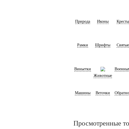
Природа
Иконы
Кресты
Рамки
Шрифты
Святые
Виньетки
Военны
Животные
Машины
Веточки
Обратно
Просмотренные т