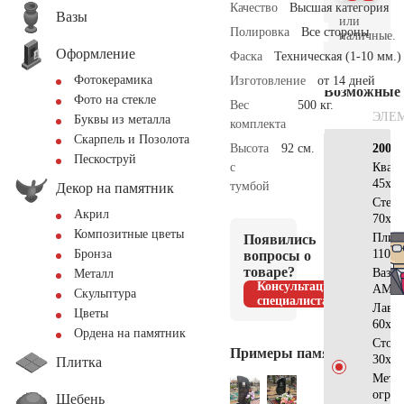
Качество
Высшая категория
Вазы
или
Полировка
Все стороны
наличные.
Оформление
Фаска
Техническая (1-10 мм.)
Фотокерамика
Изготовление
от 14 дней
Возможные
Фото на стекле
Вес
500 кг.
ЭЛЕ
Буквы из металла
комплекта
Скарпель и Позолота
Высота
92 см.
200×
Пескоструй
с
Квад
45х45
тумбой
Декор на памятник
Стел
Акрил
70х65
Композитные цветы
Плит
Появились
110х9
Бронза
вопросы о
товаре?
Ваза
Металл
Консультация
АМ55
Скульптура
специалиста
Лаво
Цветы
60х40
Ордена на памятник
Стол
Примеры памятников
30х15
Плитка
Метал
огра
Щебень