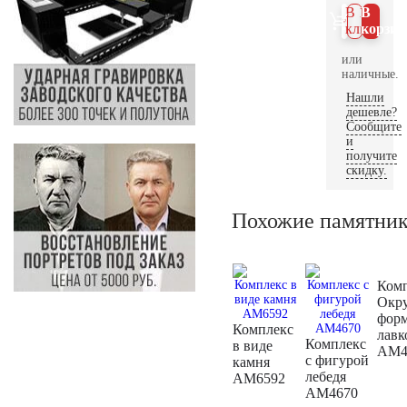
В 1
В
клик
корзин
или
наличные.
Нашли
дешевле?
Сообщите
и
получите
скидку.
Похожие памятни
Ком
Окр
фор
Комплекс
лавк
Комплекс
в виде
AM4
с фигурой
камня
лебедя
AM6592
AM4670