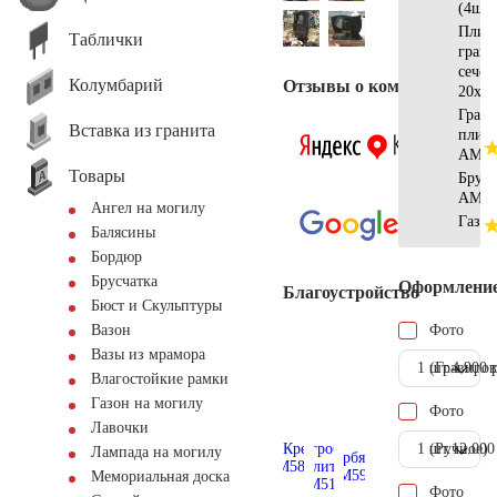
(4шт)
Плит
Таблички
гран
сечен
Колумбарий
Отзывы о компании
20х10
Грани
Вставка из гранита
плит
АМ56
Товары
Брус
АМ56
Ангел на могилу
Газон
Балясины
Бордюр
Брусчатка
Оформлени
Благоустройство
Бюст и Скульптуры
Фото
Вазон
Вазы из мрамора
1 шт.
(Гравиров
4.900 
Влагостойкие рамки
Газон на могилу
Фото
Лавочки
1 шт.
(Ручное)
12.000
Лампада на могилу
Мемориальная доска
Фото