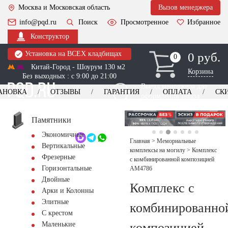
Москва и Московская область
Вызов менеджера
info@pqd.ru
Поиск
Просмотренное
Избранное
Конструктор
Установка на ВСЕХ кладбищах
0 руб.
0
0
Китай-Город - Шоурум 130 м2
Корзина
Без выходных : с 9:00 до 21:00
Выезд менеджера для
АНОВКА
ОТЗЫВЫ
ГАРАНТИЯ
ОПЛАТА
СК
оформления заказа
изготовление
Заказать выезд
памятников
+7 (495) 518-44-23
Памятники
Экономичные
Обратный звонок
Главная
>
Мемориальные
Вертикальные
комплексы на могилу
>
Комплекс
Фрезерные
с комбинированной композицией
Горизонтальные
AM4786
Двойные
Комплекс с
Арки и Колонны
Элитные
комбинированно
С крестом
композицией
Маленькие