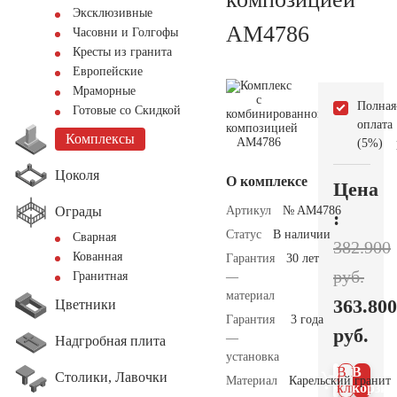
Эксклюзивные
AM4786
Часовни и Голгофы
Кресты из гранита
Европейские
Мраморные
Полная
Готовые со Скидкой
оплата
Комплексы
(5%)
Цоколя
О комплексе
Цена
Ограды
Артикул
№ AM4786
:
Статус
В наличии
Сварная
382.900
Кованная
Гарантия
30 лет
руб.
Гранитная
—
материал
363.800
Цветники
Гарантия
3 года
руб.
—
Надгробная плита
установка
В 1
В
Столики, Лавочки
Материал
Карельский гранит
клик
корзин