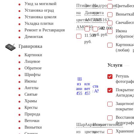
Уход за могилкой
Птица
Звезда
Надгробная
Цветы
Бес
Установка оград
на
Давида
плита
Виньетка
Установка цоколя
цветке
AM5869
AM5163
Свеча
Бес
Укладка плитки
AM0830
34.500
42.000
Ремонт и Реставрация
Икона
руб.
руб.
11.500
(обратное
Демонтаж
руб.
Картинка
Гравировка
(любая)
Картинки
Лицевое
Услуги
Обратное
Шрифты
Ретушь
Иконы
фотограф
Ангелы
Покрытие
Святые
Антидож
Храмы
Защитное
Кресты
покрытие
Природа
Восстано
Веточки
фотограф
Шар
Акриловые
Искусственные
Виньетки
Хранение
из
цветы
цветы
Свечки