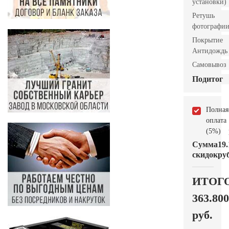
установки)
Ретушь
фотографи
Покрытие
Антидождь
Самовывоз
Подитог
Полная
оплата
(5%)
Сумма
19.
скидок
руб
ИТОГ
363.800
руб.