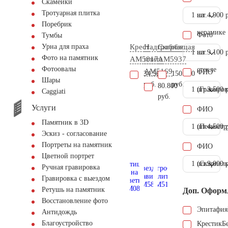
Скамейки
Тротуарная плитка
1 шт.
на
4.900 
Поребрик
керамике
Фото
Тумбы
Крест
Надгробная
Скорбящая
Урна для праха
1 шт.
на
9.100 
Фото на памятник
AM5817
плита
AM5937
Фотоовалы
стекле
AM5169
ФИО
34.500
150.900
Шары
руб.
руб.
80.800
1 шт.
(Гравиров
3.500 
Сaggiati
руб.
Услуги
ФИО
Памятник в 3D
1 шт.
(Пескостр
4.500 
Эскиз - согласование
Портреты на памятник
ФИО
Цветной портрет
1 шт.
(Скарпель
9.000 
Ручная гравировка
Гравировка с выездом
Ретушь на памятник
Доп. Оформ
Восстановление фото
Эпитафия
Антидождь
Благоустройство
Крестик
Б