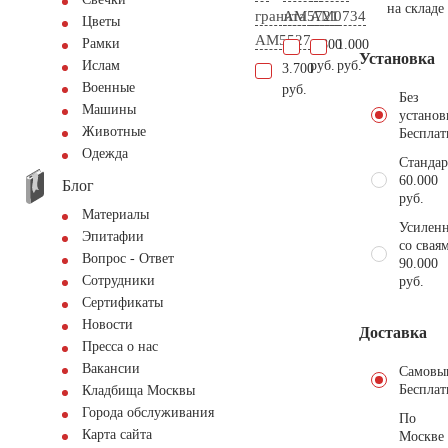
на складе
гранита
AM5721
AM0734
Цветы
AM5527
Рамки
4.800
1.000
Установка
руб.
руб.
Ислам
3.700
Военные
руб.
Без
Машины
установ
Животные
Бесплат
Одежда
Стандар
60.000
Блог
руб.
Материалы
Усиленн
Эпитафии
со свая
Вопрос - Ответ
90.000
Сотрудники
руб.
Сертификаты
Новости
Доставка
Пресса о нас
Вакансии
Самовы
Бесплат
Кладбища Москвы
Города обслуживания
По
Карта сайта
Москве