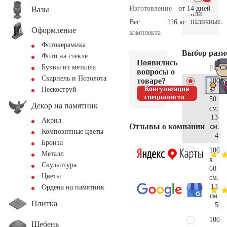
Изготовление
от 14 дней
Вазы
или
наличные.
Вес
116 кг.
Оформление
комплекта
Фотокерамика
Выбор разм
Фото на стекле
Появились
Буквы из металла
РАЗМ
вопросы о
Скарпель и Позолота
товаре?
100
Консультация
Пескоструй
x
специалиста
50
Декор на памятник
см.
13
Акрил
Отзывы о компании
см.
Композитные цветы
45.
Бронза
100
Металл
x
Скульптура
60
Цветы
см.
13
Ордена на памятник
см.
Плитка
53.
100
Щебень