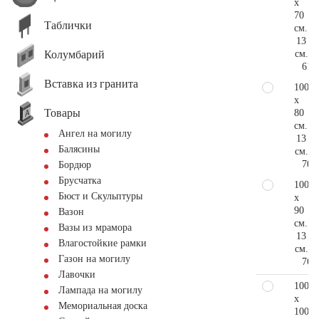
x
70
Таблички
см.
13
Колумбарий
см.
61.
Вставка из гранита
100
x
Товары
80
см.
Ангел на могилу
13
Балясины
см.
70.
Бордюр
Брусчатка
100
Бюст и Скульптуры
x
90
Вазон
см.
Вазы из мрамора
13
Влагостойкие рамки
см.
Газон на могилу
76.
Лавочки
100
Лампада на могилу
x
Мемориальная доска
100