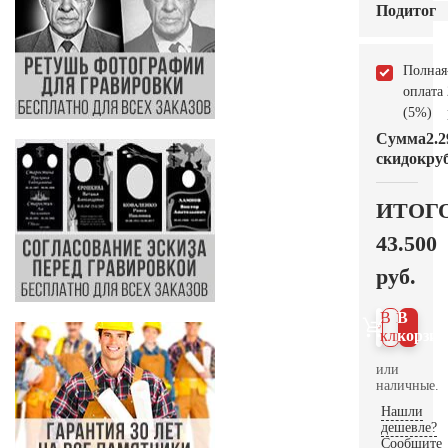
Подитог
Полная
оплата
(5%)
Сумма
2.2
скидок
руб
ИТОГ
43.500
руб.
В 1
В
клик
корзин
или
наличные.
Нашли
дешевле?
Сообщите