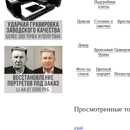
Надгробные
плиты
Цоколя
Столики и
Кресты
лавочки
Декор
Бронзовые
Гравиро
буквы
Фото на
Цветной
стекле
портрет
Пескост
Просмотренные т