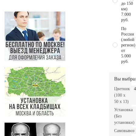
до 150
км)
7.000
руб.
По
России
(любой
регион)
от
5.000
руб.
Вы выбра
Цветник
4
(100 x
50 x 13)
Установка
(Без
установки)
Самовывоз