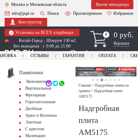
Москва и Московская область
Вызов менеджера
info@pqd.ru
Поиск
Просмотренное
Избранное
Конструктор
Установка на ВСЕХ кладбищах
0 руб.
0
0
Китай-Город - Шоурум 130 м2
Корзина
Без выходных : с 9:00 до 21:00
Выезд менеджера для
АНОВКА
ОТЗЫВЫ
ГАРАНТИЯ
ОПЛАТА
СК
оформления заказа
изготовление
Заказать выезд
памятников
+7 (495) 518-44-23
Памятники
Экономичные
Обратный звонок
Главная
>
Надгробные плиты из
Вертикальные
гранита
>
Надгробная плита
Фрезерные
AM5175
Горизонтальные
Надгробная
Двойные
Арки и Колонны
плита
Элитные
С крестом
AM5175
Маленькие