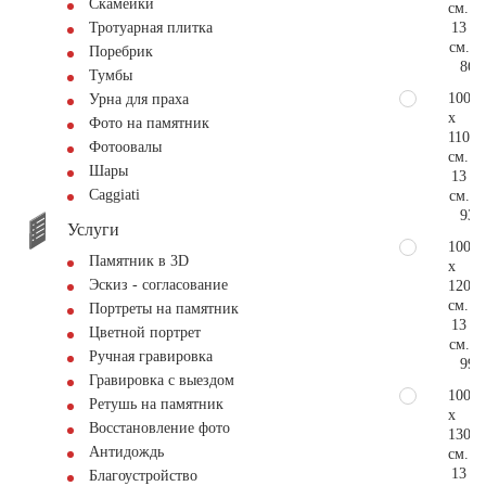
Скамейки
см.
13
Тротуарная плитка
см.
Поребрик
86.
Тумбы
100
Урна для праха
x
Фото на памятник
110
Фотоовалы
см.
Шары
13
Сaggiati
см.
93.
Услуги
100
Памятник в 3D
x
Эскиз - согласование
120
см.
Портреты на памятник
13
Цветной портрет
см.
Ручная гравировка
99.
Гравировка с выездом
100
Ретушь на памятник
x
Восстановление фото
130
Антидождь
см.
13
Благоустройство