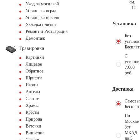
см.
Уход за могилкой
103.
Установка оград
Установка цоколя
Установка
Укладка плитки
Ремонт и Реставрация
Без
Демонтаж
установ
Бесплат
Гравировка
С
Картинки
установ
Лицевое
7.000
Обратное
руб.
Шрифты
Иконы
Доставка
Ангелы
Святые
Самовы
Храмы
Бесплат
Кресты
По
Природа
Москве
Веточки
(от
МКАД
Виньетки
до 5
Свечки