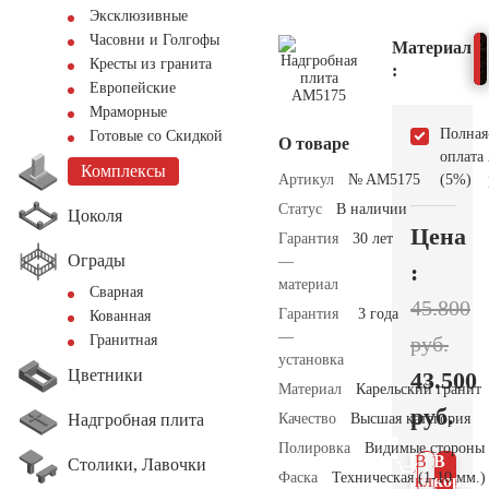
Эксклюзивные
Часовни и Голгофы
Материал
Кресты из гранита
:
Европейские
Мраморные
Полная
Готовые со Скидкой
О товаре
оплата
Комплексы
Артикул
№ AM5175
(5%)
Статус
В наличии
Цоколя
Цена
Гарантия
30 лет
Ограды
—
:
материал
Сварная
45.800
Гарантия
3 года
Кованная
—
руб.
Гранитная
установка
Цветники
43.500
Материал
Карельский гранит
руб.
Надгробная плита
Качество
Высшая категория
Полировка
Видимые стороны
В 1
В
Столики, Лавочки
Фаска
Техническая (1-10 мм.)
клик
корзин