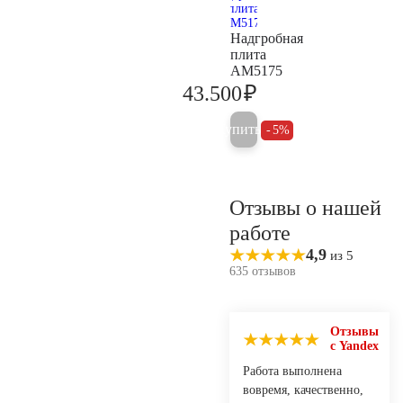
Надгробная
плита
AM5175
₽
43.500
45.800
Купить
5%
Отзывы о нашей
работе
4,9
из 5
635 отзывов
Отзывы
с Yandex
Работа выполнена
вовремя, качественно,