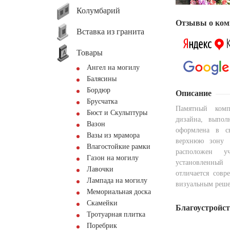
Колумбарий
Отзывы о ком
Вставка из гранита
Товары
Ангел на могилу
Балясины
Бордюр
Описание
Брусчатка
Памятный комп
Бюст и Скульптуры
дизайна, выпол
Вазон
оформлена в с
Вазы из мрамора
верхнюю зону 
Влагостойкие рамки
расположен у
Газон на могилу
установленный
Лавочки
отличается сов
Лампада на могилу
визуальным реш
Мемориальная доска
Скамейки
Благоустройс
Тротуарная плитка
Поребрик