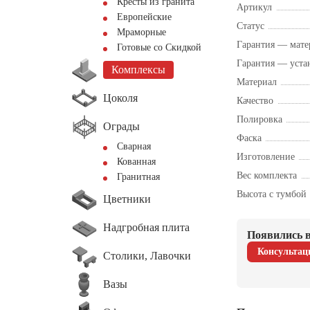
Кресты из гранита
Артикул
Европейские
Статус
Мраморные
Гарантия — мате
Готовые со Скидкой
Гарантия — уста
Комплексы
Материал
Цоколя
Качество
Полировка
Ограды
Фаска
Сварная
Изготовление
Кованная
Вес комплекта
Гранитная
Высота с тумбой
Цветники
Надгробная плита
Появились в
Консультац
Столики, Лавочки
Вазы