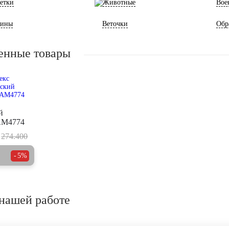
етки
Животные
Вое
ины
Веточки
Обр
енные товары
й
AM4774
274.400
5%
нашей работе