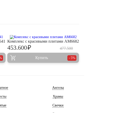
641
Комплекс с красивыми плитами AM6682
₽
453.600
477.500
Купить
%
5%
атное
Ангелы
есты
Храмы
ятые
Свечки