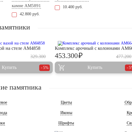
камне AM5891
10.400 руб.
42.800 руб.
памятники
зой на стеле AM4858
Комплекс арочный с колоннами AM6
₽
453.300
329.300
477.200
Купить
Купить
5%
5
ие памятника
евое
Цветы
Обр
рода
Иконы
Кр
мки
Шрифты
Св