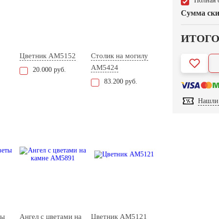
Полная 
Сумма ски
ИТОГ
Цветник AM5152
Столик на могилу
AM5424
20.000 руб.
83.200 руб.
Нашли 
ты
Ангел с цветами на
Цветник AM5121