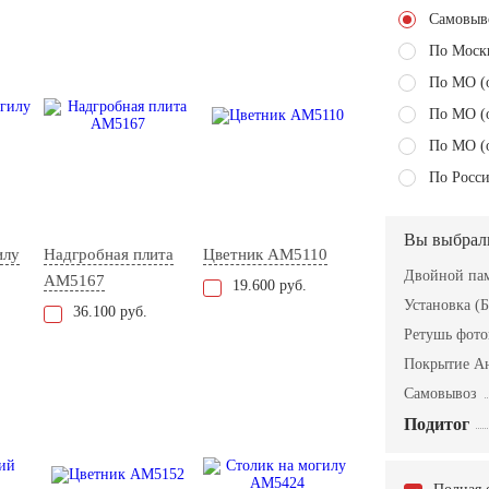
Самовыв
По Моск
По МО (
По МО (
По МО (
По Росси
Вы выбрал
илу
Надгробная плита
Цветник AM5110
Двойной пам
AM5167
19.600 руб.
Установка (Б
36.100 руб.
Ретушь фот
Покрытие А
Самовывоз
Подитог