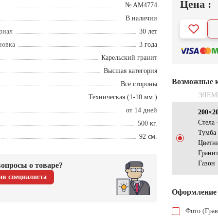
Цена :
№ AM4774
В наличии
риал
30 лет
новка
3 года
Карельский гранит
Высшая категория
Возможные 
Все стороны
ЭЛЕМ
Техническая (1-10 мм.)
от 14 дней
200×2
Стела
500 кг.
Тумба
92 см.
Цветн
Грани
Газон
опросы о товаре?
ия специалиста
Оформление
Фото (Гра