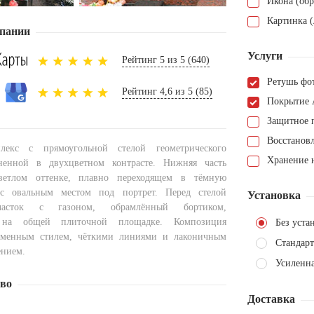
Икона (обр
Картинка (
пании
Услуги
Рейтинг 5 из 5 (640)
Ретушь фо
Рейтинг 4,6 из 5 (85)
Покрытие 
Защитное 
Восстанов
лекс с прямоугольной стелой геометрического
Хранение н
ненной в двухцветном контрасте. Нижняя часть
ветлом оттенке, плавно переходящем в тёмную
с овальным местом под портрет. Перед стелой
Установка
часток с газоном, обрамлённый бортиком,
 на общей плиточной площадке. Композиция
Без уста
ременным стилем, чёткими линиями и лаконичным
Стандарт
ением.
Усиленна
тво
Доставка