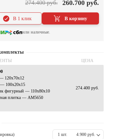
260.700 руб.
274.400 руб.
В 1 клик
В корзину
или наличные.
комплекты
ЕНТЫ
ЦЕНА
00
 — 120х70х12
 — 100х20х15
274.400 руб.
ик фигурный — 110х80х10
тная плитка — АМ5650
вировка)
1 шт.
4.900 руб.