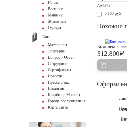
Ислам
AM5724
Военные
6.100 руб.
Машины
Животные
Похожие 
Одежда
Блог
Материалы
Комплекс с ва
Эпитафии
₽
312.800
Вопрос - Ответ
Сотрудники
Сертификаты
Новости
Пресса о нас
Оформлен
Вакансии
Кладбища Москвы
Лиц
Города обслуживания
Карта сайта
При
Ра