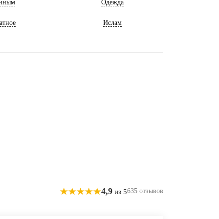
нным
Одежда
атное
Ислам
4,9
635 отзывов
из 5