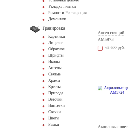
Установка цоколя
Укладка плитки
Ремонт и Реставрация
Демонтаж
Гравировка
Ангел спящий
Картинки
AM5973
Лицевое
62.600 руб.
Обратное
Шрифты
Иконы
Ангелы
Святые
Храмы
Кресты
Природа
Веточки
Виньетки
Свечки
Цветы
Рамки
Акриловые цве