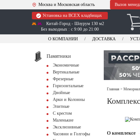
Москва и Московская область
Вызов менед
Установка на ВСЕХ кладбищах
Китай-Город - Шоурум 130 м2
Без выходных : с 9:00 до 21:00
О КОМПАНИИ
ДОСТАВКА
УСТ
Памятники
Экономичные
Вертикальные
Фрезерные
Горизонтальные
Главная
>
Мемориал
Двойные
Комплекс
Арки и Колонны
Элитные
С крестом
Маленькие
Эксклюзивные
О комплексе
Часовни и Голгофы