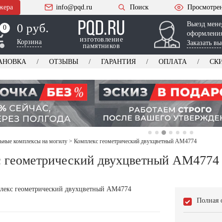
жера
info@pqd.ru
Поиск
Просмотре
Выезд мене
0 руб.
0
0
оформления
изготовление
Корзина
Заказать вы
памятников
АНОВКА
ОТЗЫВЫ
ГАРАНТИЯ
ОПЛАТА
СК
ьные комплексы на могилу
>
Комплекс геометрический двухцветный AM4774
 геометрический двухцветный AM4774
Полная 