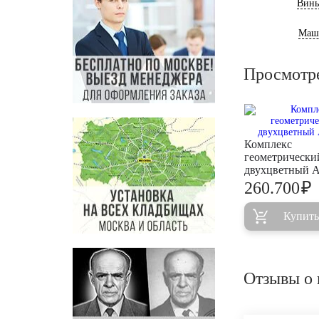
Винь
Маш
Просмотр
Комплекс
геометрически
двухцветный 
₽
260.700
Купить
Отзывы о 