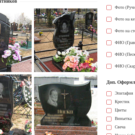
ятников
Фото (Руч
Фото на к
Фото на ст
ФИО (Грав
ФИО (Песк
ФИО (Скар
Доп. Оформл
Эпитафия
Крестик
Цветы
Виньетка
Свеча