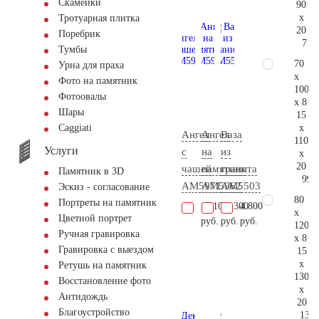
Скамейки
90
x
Тротуарная плитка
20
Поребрик
71.
Тумбы
70
Урна для праха
x
Фото на памятник
100
Фотоовалы
x 8
Шары
15
x
Сaggiati
Ангел
Ангел
Ваза
110
Услуги
с
на
из
x
20
чашей
памятник
гранита
Памятник в 3D
99.
AM5971
AM5962
AM5503
Эскиз - согласование
80
Портреты на памятник
11.100
39.300
4.800
x
Цветной портрет
руб.
руб.
руб.
120
Ручная гравировка
x 8
Гравировка с выездом
15
x
Ретушь на памятник
130
Восстановление фото
x
Антидождь
20
Благоустройство
130.