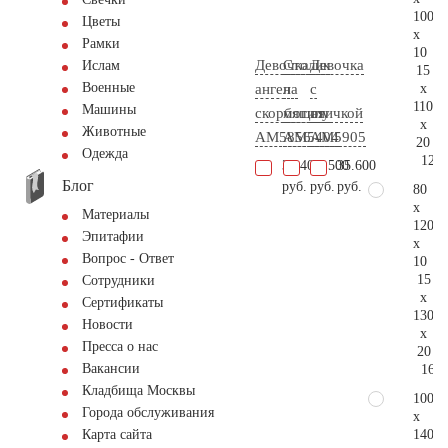
100
Цветы
x
Рамки
10
Девочка
Столик
Девочка
Ислам
15
Военные
x
ангел
на
с
110
Машины
скорбящая
могилу
птичкой
x
Животные
AM5856
AM5404
AM5905
20
Одежда
120.
31.400
14.500
35.600
Блог
руб.
руб.
руб.
80
x
Материалы
120
Эпитафии
x
Вопрос - Ответ
10
15
Сотрудники
x
Сертификаты
130
Новости
x
Пресса о нас
20
Вакансии
161.
Кладбища Москвы
100
Города обслуживания
x
140
Карта сайта