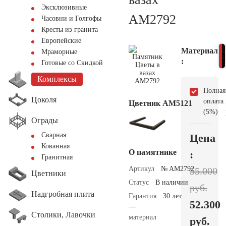
Эксклюзивные
AM2792
Часовни и Голгофы
Кресты из гранита
Европейские
Материал
Мраморные
:
Готовые со Скидкой
Комплексы
Полная
Цоколя
оплата
Цветник АМ5121
(5%)
Ограды
Сварная
Цена
Кованная
О памятнике
:
Гранитная
Артикул
№ AM2792
55.000
Цветники
Статус
В наличии
руб.
Надгробная плита
Гарантия
30 лет
52.300
—
Столики, Лавочки
материал
руб.