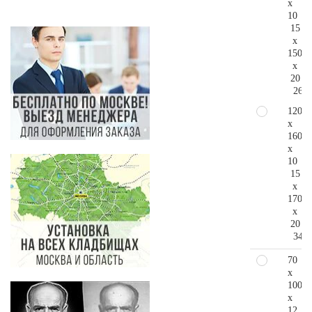
x
10
15
x
150
x
20
264.
120
x
160
x
10
15
x
170
x
20
344.
70
x
100
x
12