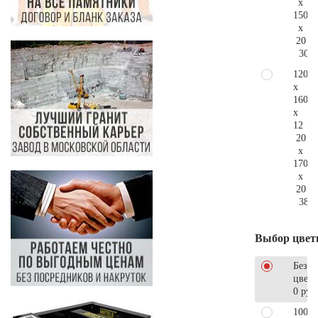
x
150
x
20
301.
120
x
160
x
12
20
x
170
x
20
385.
Выбор цвет
Без
цветн
0 руб
100