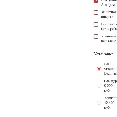
Покрытие
Антидож
Защитное
покрытие
Восстано
фотограф
Хранение
на складе
Установка
Без
установ
Бесплат
Стандар
9.200
руб.
Усиленн
12.400
руб.