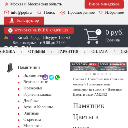
Москва и Московская область
Вызов менеджера
info@pqd.ru
Поиск
Просмотренное
Избранное
Конструктор
Установка на ВСЕХ кладбищах
0 руб.
0
0
Китай-Город - Шоурум 130 м2
Корзина
Без выходных : с 9:00 до 21:00
Выезд менеджера для
АНОВКА
ОТЗЫВЫ
ГАРАНТИЯ
ОПЛАТА
СК
оформления заказа
изготовление
Заказать выезд
памятников
+7 (495) 518-44-23
Памятники
Экономичные
Обратный звонок
Главная
>
Гранитные памятники на
Вертикальные
могилу
>
Горизонтальные
Фрезерные
памятники из гранита
>
Памятник
Горизонтальные
Цветы в вазах AM2792
Двойные
Памятник
Арки и Колонны
Элитные
Цветы в
С крестом
вазах
Маленькие