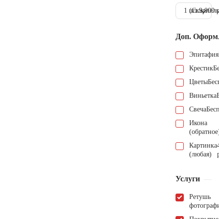
1 шт.
(Скарпель
9.000 
Доп. Оформ
Эпитафия
Крестик
Б
Цветы
Бес
Виньетка
Свеча
Бес
Икона
(обратное
Картинка
(любая)
Услуги
Ретушь
фотограф