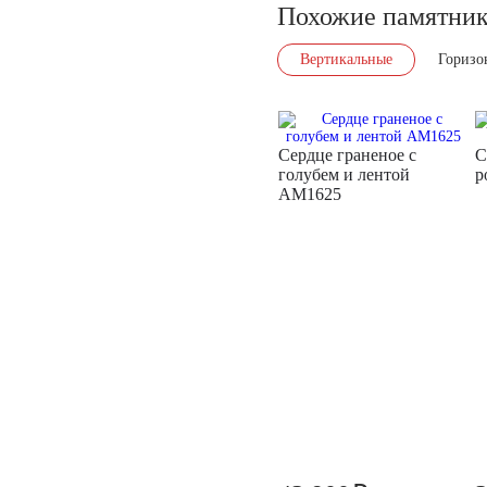
Похожие памятни
Вертикальные
Горизо
Сердце граненое с
С
голубем и лентой
р
AM1625