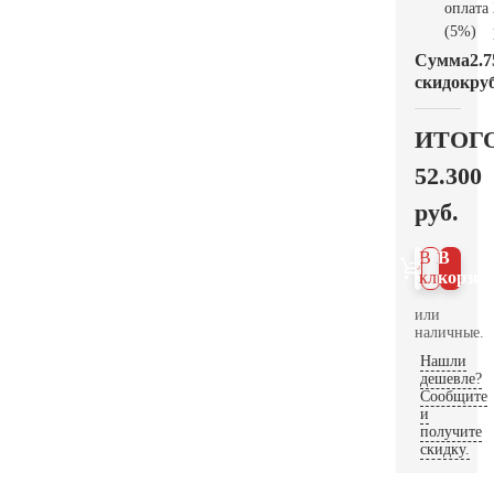
оплата
(5%)
Сумма
2.7
скидок
руб
ИТОГ
52.300
руб.
В 1
В
клик
корзин
или
наличные.
Нашли
дешевле?
Сообщите
и
получите
скидку.