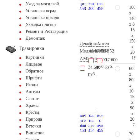
Уход за могилкой
100
Установка оград
x
Установка цоколя
140
x 8
Укладка плитки
15
Ремонт и Реставрация
x
Демонтаж
150
Декор
Бронза
Ангел
x
Гравировка
Медицинский
AM0050
AM5852
20
Картинки
189.
AM5865
2.400
37.600
Лицевое
руб.
руб.
34.500
60
Обратное
руб.
x
Шрифты
80
Иконы
x
10
Ангелы
15
Святые
x
Храмы
90
Кресты
x
20
Природа
76.
Веточки
Виньетки
70
x
Свечки