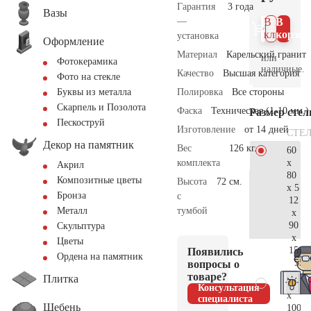
Гарантия
3 года
Вазы
—
В 1
В
клик
корзин
установка
Оформление
Материал
Карельский гранит
или
Фотокерамика
наличные.
Качество
Высшая категория
Фото на стекле
Полировка
Все стороны
Буквы из металла
Скарпель и Позолота
Фаска
Техническая (1-10 мм.)
Размер сте
Пескоструй
Изготовление
от 14 дней
СТЕ
Декор на памятник
Вес
126 кг.
60
x
комплекта
Акрил
80
Композитные цветы
Высота
72 см.
x 5
Бронза
с
12
тумбой
Металл
x
90
Скульптура
x
Цветы
15
Появились
Ордена на памятник
55.
вопросы о
товаре?
Плитка
70
Консультация
x
специалиста
Щебень
100