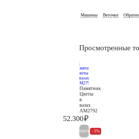
Машины
Веточки
Обратно
Просмотренные т
Памятник
Цветы
в
вазах
AM2792
₽
52.300
55.000
Купить
5%