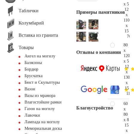
x 5
12
Таблички
Примеры памятников
x
110
Колумбарий
x
15
Вставка из гранита
76.
80
Товары
x
Отзывы о компании
120
Ангел на могилу
x 5
Балясины
12
Бордюр
x
Брусчатка
130
Бюст и Скульптуры
x
15
Вазон
111.
Вазы из мрамора
Влагостойкие рамки
60
Благоустройство
Газон на могилу
x
80
Лавочки
x 8
Лампада на могилу
15
Мемориальная доска
x