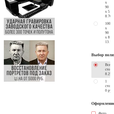
x
90
x 5
8.700
100
x
90
x 8
13.10
Выбор поли
Все
стор
8.250
1
сторо
0 руб
Оформлени
Фото