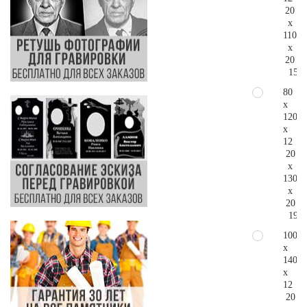
20
x
110
x
20
155.
80
x
120
x
12
20
x
130
x
20
196.
100
x
140
x
12
20