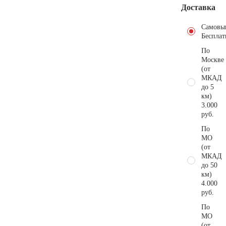
Доставка
Самовы
Бесплат
По
Москве
(от
МКАД
до 5
км)
3.000
руб.
По
МО
(от
МКАД
до 50
км)
4.000
руб.
По
МО
(от