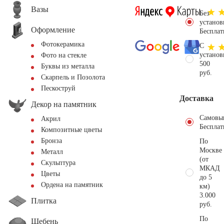
Вазы
Без
установ
Оформление
Бесплат
Фотокерамика
С
установ
Фото на стекле
500
Буквы из металла
руб.
Скарпель и Позолота
Пескоструй
Доставка
Декор на памятник
Самовы
Акрил
Бесплат
Композитные цветы
Бронза
По
Москве
Металл
(от
Скульптура
МКАД
Цветы
до 5
Ордена на памятник
км)
3.000
Плитка
руб.
По
Щебень