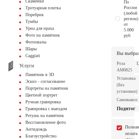
Скамейки
По
России
Тротуарная плитка
(любой
Поребрик
регион)
Тумбы
от
Урна для праха
5.000
Фото на памятник
руб.
Фотоовалы
Шары
Вы выбра
Сaggiati
Роза
1
Услуги
AM0825
Памятник в 3D
Установка
Эскиз - согласование
(Без
Портреты на памятник
установки)
Цветной портрет
Самовывоз
Ручная гравировка
Подитог
Гравировка с выездом
Ретушь на памятник
Восстановление фото
Полная
Антидождь
оплата
Благоустройство