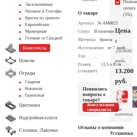
Полная
Эксклюзивные
оплата
Часовни и Голгофы
О товаре
(5%)
Кресты из гранита
Артикул
№ AM0825
Европейские
Цена
Статус
В наличии
Мраморные
Готовые со Скидкой
:
Материал
бронза
Комплексы
Изготовление
от 7 дней
13.900
Тип
руб.
Цоколя
Размер
13,5 х 8 см.
13.200
(стандарт)
Ограды
руб.
Сварная
Появились
Кованная
В 1
В
вопросы о
Гранитная
клик
корзин
товаре?
Цветники
Консультация
или
специалиста
наличные.
Надгробная плита
Отзывы о компании
Столики, Лавочки
Установка