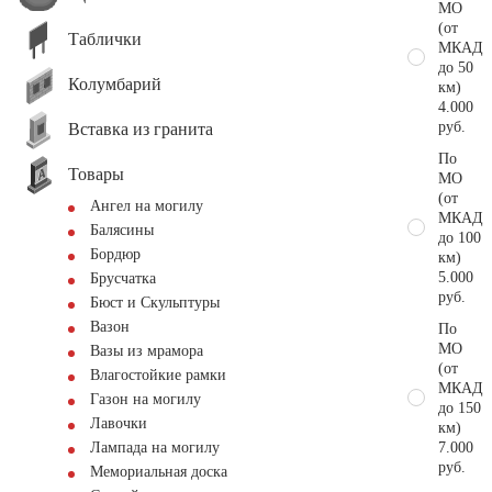
МО
(от
Таблички
МКАД
до 50
Колумбарий
км)
4.000
руб.
Вставка из гранита
По
Товары
МО
(от
Ангел на могилу
МКАД
Балясины
до 100
Бордюр
км)
5.000
Брусчатка
руб.
Бюст и Скульптуры
Вазон
По
МО
Вазы из мрамора
(от
Влагостойкие рамки
МКАД
Газон на могилу
до 150
Лавочки
км)
7.000
Лампада на могилу
руб.
Мемориальная доска