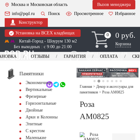
Москва и Московская область
Вызов менеджера
info@pqd.ru
Поиск
Просмотренное
Избранное
Конструктор
Установка на ВСЕХ кладбищах
0 руб.
0
0
Китай-Город - Шоурум 130 м2
Корзина
Без выходных : с 9:00 до 21:00
Выезд менеджера для
АНОВКА
ОТЗЫВЫ
ГАРАНТИЯ
ОПЛАТА
СК
оформления заказа
изготовление
Заказать выезд
памятников
+7 (495) 518-44-23
Памятники
Экономичные
Обратный звонок
Главная
>
Декор и аксессуары для
Вертикальные
памятников
>
Роза AM0825
Фрезерные
Роза
Горизонтальные
Двойные
AM0825
Арки и Колонны
Элитные
С крестом
Маленькие