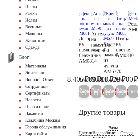
Цветы
Рамки
Ислам
Роз
Военные
AM0
Ангел
Машины
Декор
Птица
на
Животные
Крест
на
на
памятник
Одежда
с
памятник
цветке
AM5960
рамкой
Снежинка
AM0830
Блог
из
AM0814
чугуна
Материалы
AM5770
Эпитафии
₽
₽
₽
₽
8.400
5.600
79.800
11.500
29.700
8.800
5.900
84.000
12.10
Вопрос - Ответ
Сотрудники
Купить
Купить
Купить
Купить
Купит
5%
5%
5%
5%
Сертификаты
Новости
Пресса о нас
Другие товары
Вакансии
Кладбища Москвы
Города обслуживания
Вазы
Цветник
Надгробные
Ограды
Карта сайта
плиты