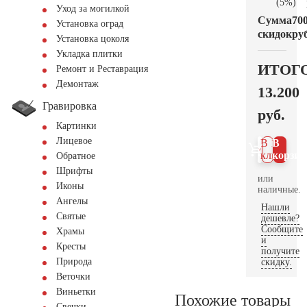
(5%)
Уход за могилкой
Сумма
70
Установка оград
скидок
руб
Установка цоколя
Укладка плитки
ИТОГ
Ремонт и Реставрация
Демонтаж
13.200
Гравировка
руб.
Картинки
Лицевое
В 1
В
клик
корзин
Обратное
Шрифты
или
Иконы
наличные.
Ангелы
Нашли
Святые
дешевле?
Сообщите
Храмы
и
Кресты
получите
Природа
скидку.
Веточки
Виньетки
Похожие товары
Свечки