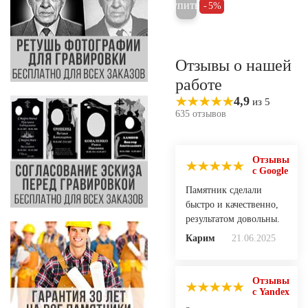
Купить
5%
Отзывы о нашей
работе
4,9
из 5
635 отзывов
Отзывы
с Google
Памятник сделали
быстро и качественно,
результатом довольны.
Карим
21.06.2025
Отзывы
с Yandex