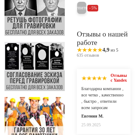
Купить
5%
Отзывы о нашей
работе
4,9
из 5
635 отзывов
Отзывы
с Yandex
Благодарна компании ,
все четко , качественно
, быстро , ответили
всем запросам
Евгения М.
25.09.2025