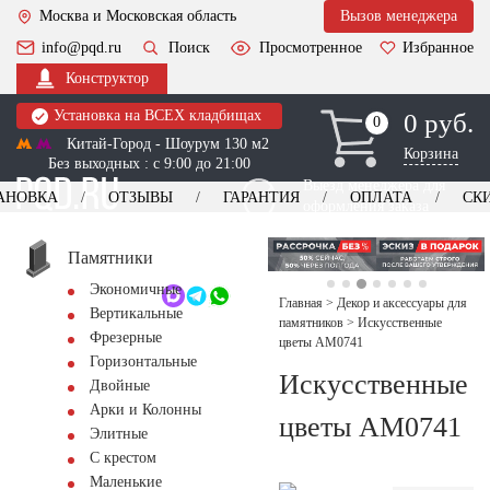
Москва и Московская область
Вызов менеджера
info@pqd.ru
Поиск
Просмотренное
Избранное
Конструктор
Установка на ВСЕХ кладбищах
0 руб.
0
0
Китай-Город - Шоурум 130 м2
Корзина
Без выходных : с 9:00 до 21:00
Выезд менеджера для
АНОВКА
ОТЗЫВЫ
ГАРАНТИЯ
ОПЛАТА
СК
оформления заказа
изготовление
Заказать выезд
памятников
+7 (495) 518-44-23
Памятники
Экономичные
Обратный звонок
Главная
>
Декор и аксессуары для
Вертикальные
памятников
>
Искусственные
Фрезерные
цветы AM0741
Горизонтальные
Искусственные
Двойные
Арки и Колонны
цветы AM0741
Элитные
С крестом
Маленькие