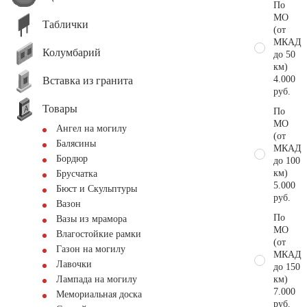
По
МО
Таблички
(от
МКАД
Колумбарий
до 50
км)
4.000
Вставка из гранита
руб.
Товары
По
МО
Ангел на могилу
(от
Балясины
МКАД
Бордюр
до 100
км)
Брусчатка
5.000
Бюст и Скульптуры
руб.
Вазон
По
Вазы из мрамора
МО
Влагостойкие рамки
(от
Газон на могилу
МКАД
Лавочки
до 150
км)
Лампада на могилу
7.000
Мемориальная доска
руб.