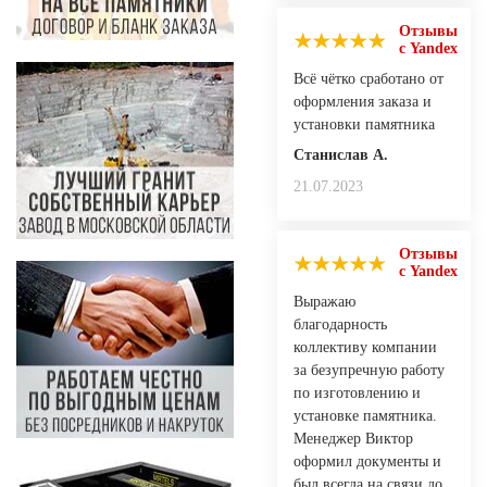
Отзывы
с Yandex
Всё чётко сработано от
оформления заказа и
установки памятника
Станислав А.
21.07.2023
Отзывы
с Yandex
Выражаю
благодарность
коллективу компании
за безупречную работу
по изготовлению и
установке памятника.
Менеджер Виктор
оформил документы и
был всегда на связи до