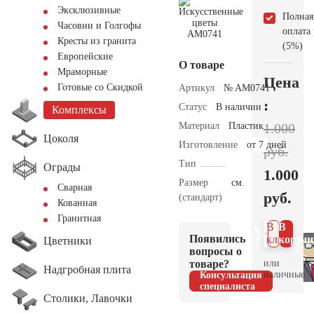
Эксклюзивные
Полная
Часовни и Голгофы
оплата
Кресты из гранита
(5%)
Европейские
О товаре
Мраморные
Цена
Готовые со Скидкой
Артикул
№ AM0741
:
Статус
В наличии
Комплексы
Материал
Пластик
1.000
Цоколя
Изготовление
от 7 дней
руб.
Тип
Ограды
1.000
Размер
см.
Сварная
руб.
(стандарт)
Кованная
Гранитная
В 1
В
Появились
клик
корзин
Цветники
вопросы о
товаре?
или
Надгробная плита
наличные.
Консультация
специалиста
Столики, Лавочки