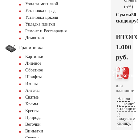
оплата
Уход за могилкой
(5%)
Установка оград
Сумма
50
Установка цоколя
скидок
руб
Укладка плитки
Ремонт и Реставрация
ИТОГ
Демонтаж
1.000
Гравировка
руб.
Картинки
Лицевое
В 1
В
Обратное
клик
корзин
Шрифты
Иконы
или
Ангелы
наличные.
Святые
Нашли
дешевле?
Храмы
Сообщите
Кресты
и
Природа
получите
скидку.
Веточки
Виньетки
Свечки