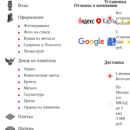
Установка
Вазы
Отзывы о компании
Без
Оформление
установ
Бесплат
Фотокерамика
С
Фото на стекле
установ
Буквы из металла
500
Скарпель и Позолота
руб.
Пескоструй
Декор на памятник
Доставка
Акрил
Самовы
Композитные цветы
Бесплат
Бронза
По
Металл
Москве
Скульптура
(от
Цветы
МКАД
Ордена на памятник
до 5
км)
Плитка
3.000
руб.
Щебень