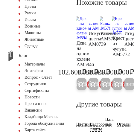
Похожие товары
Цветы
Рамки
Ислам
Военные
Машины
Искусственные
Рамка
Иск
Крест
цветы
AM5788
цве
Животные
Дева
из
AM0739
AM0
Одежда
на
чугуна
одном
AM5772
Блог
колене
AM5946
Материалы
₽
₽
₽
₽
102.600
1.000
33.900
25.300
1.000
Эпитафии
108.000
1.000
35.700
26.60
Вопрос - Ответ
Купить
Купить
Купить
Купить
Купит
Сотрудники
5%
5%
5%
5%
Сертификаты
Новости
Другие товары
Пресса о нас
Вакансии
Кладбища Москвы
Вазы
Города обслуживания
Цветник
Надгробные
Ограды
плиты
Карта сайта