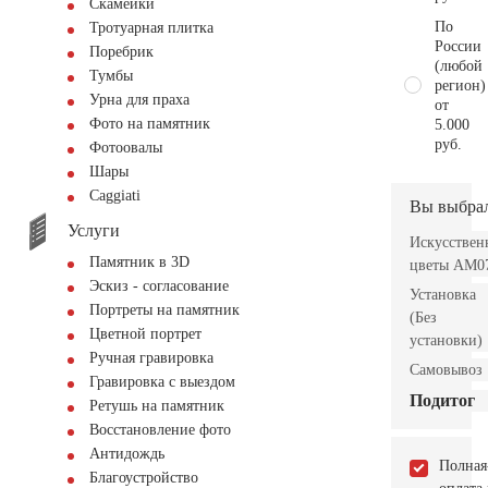
Скамейки
По
Тротуарная плитка
России
Поребрик
(любой
Тумбы
регион)
Урна для праха
от
Фото на памятник
5.000
руб.
Фотоовалы
Шары
Сaggiati
Вы выбра
Услуги
Искусствен
Памятник в 3D
цветы AM0
Эскиз - согласование
Установка
Портреты на памятник
(Без
Цветной портрет
установки)
Ручная гравировка
Самовывоз
Гравировка с выездом
Подитог
Ретушь на памятник
Восстановление фото
Антидождь
Полная
Благоустройство