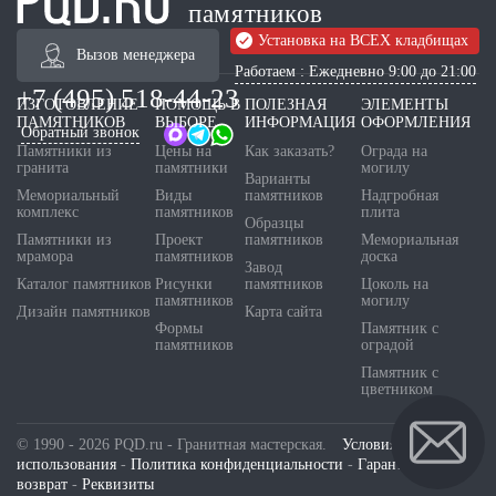
памятников
Установка на ВСЕХ кладбищах
Вызов менеджера
Работаем : Ежедневно 9:00 до 21:00
+7 (495) 518-44-23
ИЗГОТОВЛЕНИЕ
ПОМОЩЬ В
ПОЛЕЗНАЯ
ЭЛЕМЕНТЫ
ПАМЯТНИКОВ
ВЫБОРЕ
ИНФОРМАЦИЯ
ОФОРМЛЕНИЯ
Обратный звонок
Памятники из
Цены на
Как заказать?
Ограда на
гранита
памятники
могилу
Варианты
Мемориальный
Виды
памятников
Надгробная
комплекс
памятников
плита
Образцы
Памятники из
Проект
памятников
Мемориальная
мрамора
памятников
доска
Завод
Каталог памятников
Рисунки
памятников
Цоколь на
памятников
могилу
Дизайн памятников
Карта сайта
Формы
Памятник с
памятников
оградой
Памятник с
цветником
© 1990 - 2026 PQD.ru - Гранитная мастерская.
Условия
использования
-
Политика конфиденциальности
-
Гарантия и
возврат
-
Реквизиты