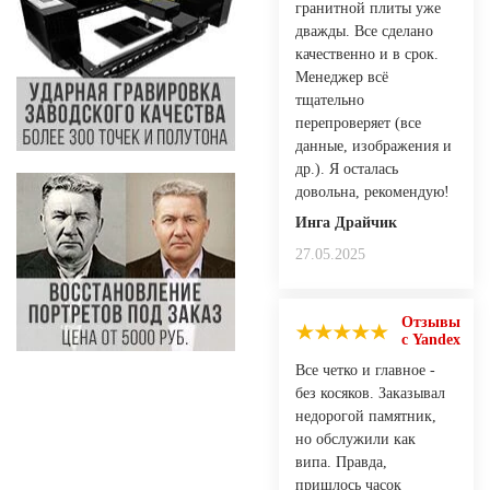
гранитной плиты уже
дважды. Все сделано
качественно и в срок.
Менеджер всё
тщательно
перепроверяет (все
данные, изображения и
др.). Я осталась
довольна, рекомендую!
Инга Драйчик
27.05.2025
Отзывы
с Yandex
Все четко и главное -
без косяков. Заказывал
недорогой памятник,
но обслужили как
випа. Правда,
пришлось часок