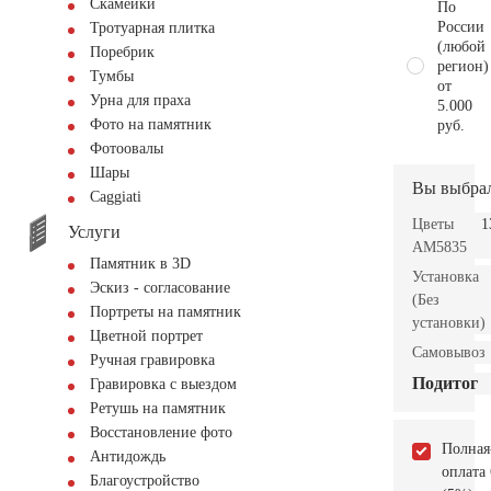
Скамейки
По
России
Тротуарная плитка
(любой
Поребрик
регион)
Тумбы
от
Урна для праха
5.000
Фото на памятник
руб.
Фотоовалы
Шары
Вы выбра
Сaggiati
Цветы
1
Услуги
AM5835
Памятник в 3D
Установка
Эскиз - согласование
(Без
Портреты на памятник
установки)
Цветной портрет
Самовывоз
Ручная гравировка
Подитог
Гравировка с выездом
Ретушь на памятник
Восстановление фото
Полная
Антидождь
оплата
Благоустройство