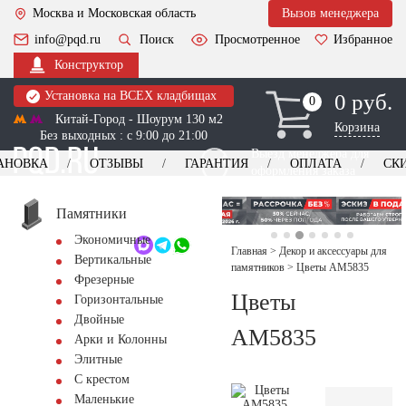
Москва и Московская область
Вызов менеджера
info@pqd.ru
Поиск
Просмотренное
Избранное
Конструктор
Установка на ВСЕХ кладбищах
0 руб.
0
0
Китай-Город - Шоурум 130 м2
Корзина
Без выходных : с 9:00 до 21:00
Выезд менеджера для
АНОВКА
ОТЗЫВЫ
ГАРАНТИЯ
ОПЛАТА
СК
оформления заказа
изготовление
Заказать выезд
памятников
+7 (495) 518-44-23
Памятники
Экономичные
Обратный звонок
Главная
>
Декор и аксессуары для
Вертикальные
памятников
>
Цветы AM5835
Фрезерные
Цветы
Горизонтальные
Двойные
AM5835
Арки и Колонны
Элитные
С крестом
Маленькие