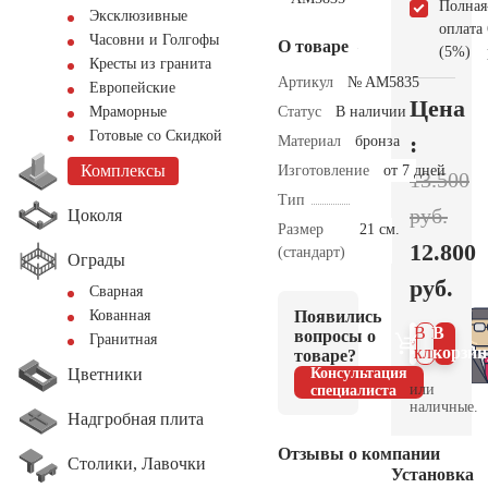
Полная
Эксклюзивные
оплата
Часовни и Голгофы
О товаре
(5%)
Кресты из гранита
Артикул
№ AM5835
Европейские
Цена
Статус
В наличии
Мраморные
Готовые со Скидкой
:
Материал
бронза
Комплексы
Изготовление
от 7 дней
13.500
Тип
руб.
Цоколя
Размер
21 см.
12.800
(стандарт)
Ограды
руб.
Сварная
Появились
Кованная
В 1
В
вопросы о
Гранитная
клик
корзин
товаре?
Цветники
Консультация
или
специалиста
наличные.
Надгробная плита
Отзывы о компании
Столики, Лавочки
Установка