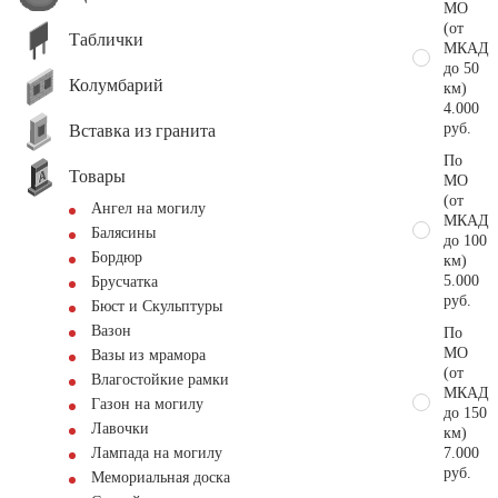
МО
(от
Таблички
МКАД
до 50
Колумбарий
км)
4.000
руб.
Вставка из гранита
По
Товары
МО
(от
Ангел на могилу
МКАД
Балясины
до 100
Бордюр
км)
5.000
Брусчатка
руб.
Бюст и Скульптуры
Вазон
По
МО
Вазы из мрамора
(от
Влагостойкие рамки
МКАД
Газон на могилу
до 150
Лавочки
км)
7.000
Лампада на могилу
руб.
Мемориальная доска