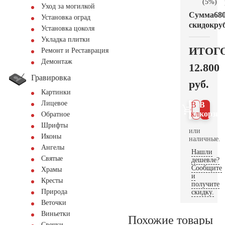
(5%)
Уход за могилкой
Сумма
68
Установка оград
скидок
руб
Установка цоколя
Укладка плитки
ИТОГ
Ремонт и Реставрация
Демонтаж
12.800
Гравировка
руб.
Картинки
Лицевое
В 1
В
клик
корзин
Обратное
Шрифты
или
Иконы
наличные.
Ангелы
Нашли
Святые
дешевле?
Сообщите
Храмы
и
Кресты
получите
Природа
скидку.
Веточки
Виньетки
Похожие товары
Свечки