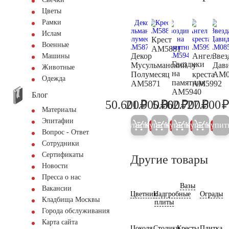
Цветы
Рамки
Ислам
Крест
Военные
AM5881
Декор
Ангел
Звез
Машины
Гвоздики
Мусульманский
у
Дав
Животные
на
Полумесяц
креста
AM0
Одежда
памятник
AM5871
AM5992
AM5940
Блог
₽
₽
₽
₽
50.600
21.900
5.600
62.700
27.600
53.300
23.100
5.900
66.00
Материалы
Эпитафии
Купить
Купить
Купить
Купить
Купит
5%
5%
5%
5%
Вопрос - Ответ
Сотрудники
Сертификаты
Другие товары
Новости
Пресса о нас
Вазы
Вакансии
Цветник
Надгробные
Ограды
Кладбища Москвы
плиты
Города обслуживания
Карта сайта
Цоколя
Столики
Кресты
Плитка