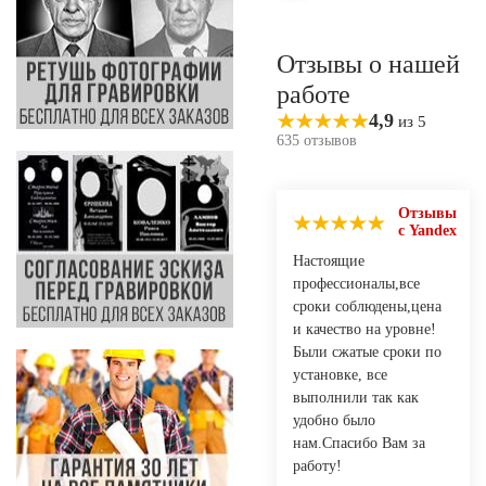
Отзывы о нашей
работе
4,9
из 5
635 отзывов
Отзывы
с Yandex
Настоящие
профессионалы,все
сроки соблюдены,цена
и качество на уровне!
Были сжатые сроки по
установке, все
выполнили так как
удобно было
нам.Спасибо Вам за
работу!