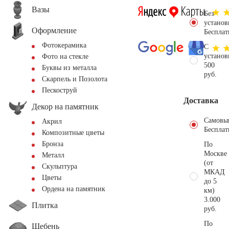
Вазы
Без
установ
Оформление
Бесплат
Фотокерамика
С
установ
Фото на стекле
500
Буквы из металла
руб.
Скарпель и Позолота
Пескоструй
Доставка
Декор на памятник
Самовы
Акрил
Бесплат
Композитные цветы
Бронза
По
Москве
Металл
(от
Скульптура
МКАД
Цветы
до 5
Ордена на памятник
км)
3.000
Плитка
руб.
По
Щебень