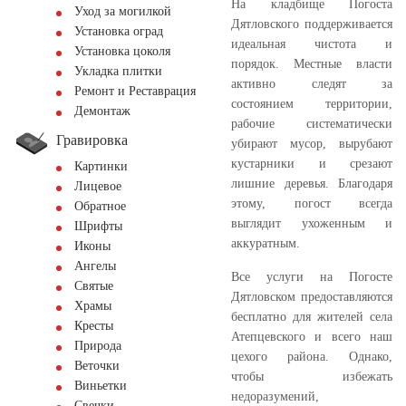
На кладбище Погоста
Уход за могилкой
Дятловского поддерживается
Установка оград
идеальная чистота и
Установка цоколя
порядок. Местные власти
Укладка плитки
активно следят за
Ремонт и Реставрация
состоянием территории,
Демонтаж
рабочие систематически
Гравировка
убирают мусор, вырубают
кустарники и срезают
Картинки
лишние деревья. Благодаря
Лицевое
этому, погост всегда
Обратное
выглядит ухоженным и
Шрифты
аккуратным.
Иконы
Ангелы
Все услуги на Погосте
Святые
Дятловском предоставляются
Храмы
бесплатно для жителей села
Кресты
Атепцевского и всего наш
Природа
цехого района. Однако,
Веточки
чтобы избежать
Виньетки
недоразумений,
Свечки