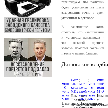
гарантируем, что памятник
будет установлен на месте
захоронения точно в срок,
указанный в договоре.
В заключение, хотим
отметить, что изготовление
и установка памятников –
это важный процесс,
который помогает сохранить
память о наших близких.
Дятловское кладб
Памятник
Компл
Овальный
с
Памятник
Памятник
Комплекс
прямоугольник
объед
С
барельеф
с