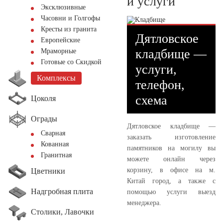
и услуги
Эксклюзивные
Часовни и Голгофы
Кресты из гранита
Дятловское
Европейские
кладбище —
Мраморные
Готовые со Скидкой
услуги,
Комплексы
телефон,
схема
Цоколя
Ограды
Дятловское кладбище —
Сварная
заказать изготовление
Кованная
памятников на могилу вы
Гранитная
можете онлайн через
корзину, в офисе на м.
Цветники
Китай город, а также с
Надгробная плита
помощью услуги выезд
менеджера.
Столики, Лавочки