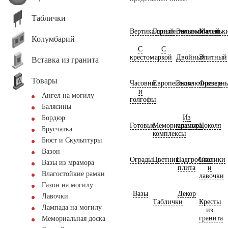
Таблички
Вертикальный
Горизонтальный
Экономичный
Маленьк
Колумбарий
С
С
крестом
аркой
Двойный
Элитный
Вставка из гранита
Товары
Часовни
Европейские
Эксклюзивные
Фрезерн
и
Ангел на могилу
голгофы
Балясины
Из
Бордюр
Готовые
Мемориальные
мрамора
Цоколя
Брусчатка
комплексы
Бюст и Скульптуры
Вазон
Ограды
Цветник
Надгробная
Столики
Вазы из мрамора
плита
и
Влагостойкие рамки
лавочки
Газон на могилу
Вазы
Декор
Лавочки
Таблички
Кресты
Лампада на могилу
из
гранита
Мемориальная доска