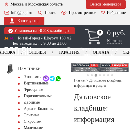
Москва и Московская область
Вызов менеджера
info@pqd.ru
Поиск
Просмотренное
Избранное
Конструктор
Установка на ВСЕХ кладбищах
0 руб.
0
0
Китай-Город - Шоурум 130 м2
Корзина
Без выходных : с 9:00 до 21:00
Выезд менеджера для
АНОВКА
ОТЗЫВЫ
ГАРАНТИЯ
ОПЛАТА
СК
оформления заказа
изготовление
Заказать выезд
памятников
+7 (495) 518-44-23
Памятники
Экономичные
Обратный звонок
Главная
>
Дятловское кладбище:
Вертикальные
информация и услуги
Фрезерные
Дятловское
Горизонтальные
Двойные
кладбище:
Арки и Колонны
Элитные
информация
С крестом
Маленькие