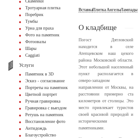
Скамейки
Тротуарная плитка
Вставка
Плитка
Ангелы
Лампады
Поребрик
Тумбы
О кладбище
Урна для праха
Фото на памятник
Погост Дятловский
Фотоовалы
находится в селе
Шары
Атепцевском наш цехого
Сaggiati
района Московской области.
Услуги
Этот небольшой населенный
пункт располагается в
Памятник в 3D
северо-западном
Эскиз - согласование
направлении от Москвы, на
Портреты на памятник
расстоянии примерно ста
Цветной портрет
километров от столицы. Это
Ручная гравировка
место привлекает туристов
Гравировка с выездом
своей красивой природой и
Ретушь на памятник
историческими
Восстановление фото
памятниками.
Антидождь
Благоустройство