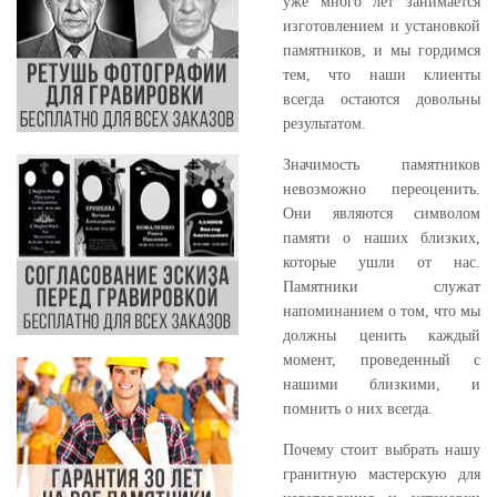
уже много лет занимается
изготовлением и установкой
памятников, и мы гордимся
тем, что наши клиенты
всегда остаются довольны
результатом.
Значимость памятников
невозможно переоценить.
Они являются символом
памяти о наших близких,
которые ушли от нас.
Памятники служат
напоминанием о том, что мы
должны ценить каждый
момент, проведенный с
нашими близкими, и
помнить о них всегда.
Почему стоит выбрать нашу
гранитную мастерскую для