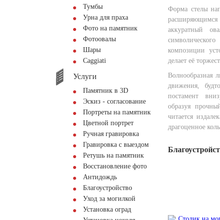
Тумбы
Форма стелы на
Урна для праха
расширяющимся
Фото на памятник
аккуратный ов
Фотоовалы
символическог
Шары
композиции уст
Сaggiati
делает её торжес
Волнообразная л
Услуги
движения, буд
Памятник в 3D
постамент вниз
Эскиз - согласование
образуя прочны
Портреты на памятник
читается издале
Цветной портрет
драгоценное коль
Ручная гравировка
Гравировка с выездом
Благоустройс
Ретушь на памятник
Восстановление фото
Антидождь
Благоустройство
Уход за могилкой
Установка оград