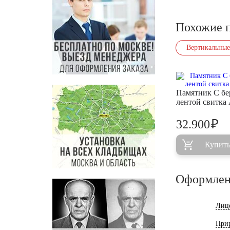
Похожие 
Вертикальные
Памятник С бе
лентой свитка
₽
32.900
Купит
Оформлен
Лиц
При