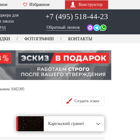
нное
Избранное
Конструктор
+7 (495) 518-44-23
джера для
 заказа
езд
Обратный звонок
ИДКИ
ФОТОГРАФИИ
КОНТАКТЫ
льоном AM2395
Создать эскиз
Карельский гранит