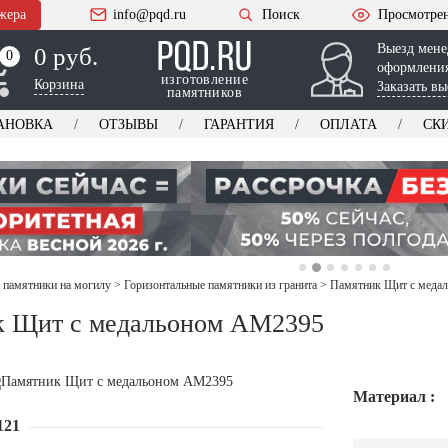
жера
info@pqd.ru
Поиск
Просмотре
Выезд мене
0 руб.
0
0
оформления
изготовление
Корзина
Заказать вы
памятников
АНОВКА
ОТЗЫВЫ
ГАРАНТИЯ
ОПЛАТА
СК
 памятники на могилу
>
Горизонтальные памятники из гранита
>
Памятник Щит с меда
к Щит с медальоном AM2395
Материал :
121