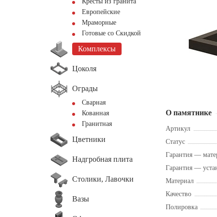
Кресты из гранита
Европейские
Мраморные
Готовые со Скидкой
Комплексы
Цоколя
Ограды
Сварная
О памятнике
Кованная
Гранитная
Артикул
Цветники
Статус
Гарантия — мате
Надгробная плита
Гарантия — уста
Столики, Лавочки
Материал
Качество
Вазы
Полировка