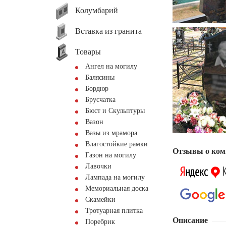
Колумбарий
Вставка из гранита
Товары
Ангел на могилу
Балясины
Бордюр
Брусчатка
Бюст и Скульптуры
Вазон
Вазы из мрамора
Влагостойкие рамки
Отзывы о ком
Газон на могилу
Лавочки
Лампада на могилу
Мемориальная доска
Скамейки
Тротуарная плитка
Описание
Поребрик