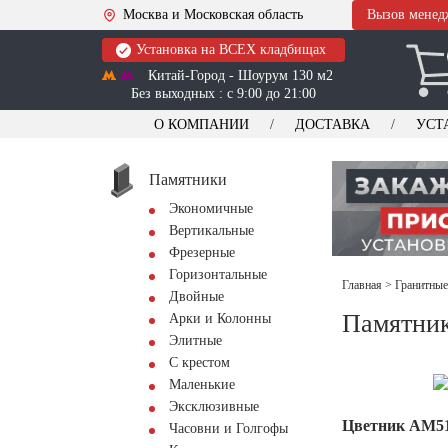
Москва и Московская область
Вызов менед
Установка на ВСЕХ кладбищах
Китай-Город - Шоурум 130 м2
Без выходных : с 9:00 до 21:00
О КОМПАНИИ
ДОСТАВКА
УСТ
Памятники
Экономичные
Вертикальные
Фрезерные
Горизонтальные
Главная
>
Гранитные
Двойные
Памятни
Арки и Колонны
Элитные
С крестом
Маленькие
Эксклюзивные
Цветник АМ5
Часовни и Голгофы