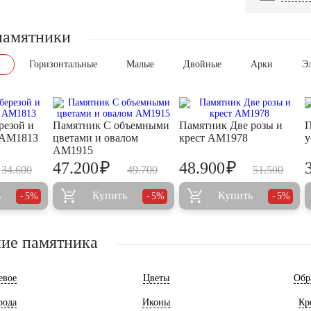
памятники
Горизонтальные
Малые
Двойные
Арки
Э
резой и
Памятник С объемными
Памятник Две розы и
П
 AM1813
цветами и овалом
крест AM1978
у
AM1915
₽
₽
47.200
48.900
34.600
49.700
51.500
ь
Купить
Купить
5%
5%
5%
ие памятника
евое
Цветы
Обр
рода
Иконы
Кр