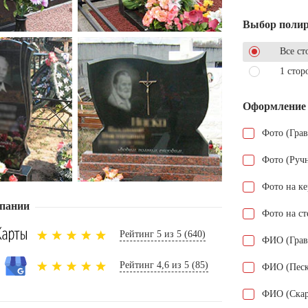
Выбор поли
Все ст
1 стор
Оформление
Фото (Гра
Фото (Руч
Фото на к
пании
Фото на ст
Рейтинг 5 из 5 (640)
ФИО (Грав
Рейтинг 4,6 из 5 (85)
ФИО (Песк
ФИО (Скар