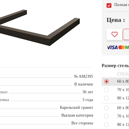
Полная 
Цена :
Размер стел
СТЕЛ
№ AM2395
60 x 8
В наличии
70 x 1
риал
30 лет
80 x 1
новка
3 года
Карельский гранит
60 x 8
Высшая категория
70 x 1
Все стороны
80 x 1