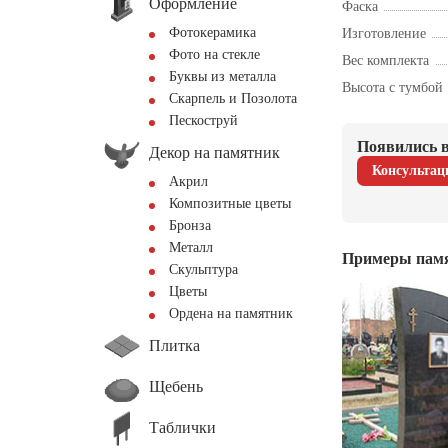
Оформление
Фаска
Фотокерамика
Изготовление
Фото на стекле
Вес комплекта
Буквы из металла
Высота с тумбой
Скарпель и Позолота
Пескоструй
Появились в
Декор на памятник
Консультац
Акрил
Композитные цветы
Бронза
Металл
Примеры пам
Скульптура
Цветы
Ордена на памятник
Плитка
Щебень
Таблички