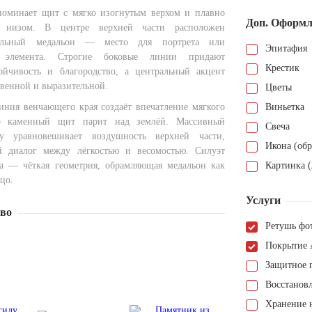
поминает щит с мягко изогнутым верхом и плавно
Доп. Оформл
 низом. В центре верхней части расположен
альный медальон — место для портрета или
Эпитафия
о элемента. Строгие боковые линии придают
Крестик
ойчивость и благородство, а центральный акцент
твенной и выразительной.
Цветы
иния венчающего края создаёт впечатление мягкого
Виньетка
то каменный щит парит над землёй. Массивный
Свеча
у уравновешивает воздушность верхней части,
Икона (обр
й диалог между лёгкостью и весомостью. Силуэт
ка — чёткая геометрия, обрамляющая медальон как
Картинка (
цо.
Услуги
тво
Ретушь фо
Покрытие 
Защитное 
Восстанов
Хранение н