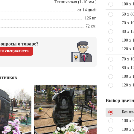
Техническая (1-10 мм.)
100 x 
от 14 дней
60 x 8
126 кг.
70 x 1
72 см.
80 x 1
100 x 
опросы о товаре?
120 x 
ия специалиста
70 x 1
80 x 1
100 x 
ятников
120 x 
Выбор цвет
Без цв
100 x 
100 x 