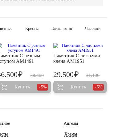
литные
Кресты
Эксклюзив
Часовни
амятник С резным
Памятник С листьями
ступом AM1491
клена AM1951
₽
₽
36.500
29.500
38.400
31.100
Купить
Купить
5%
5%
атное
Ангелы
есты
Храмы