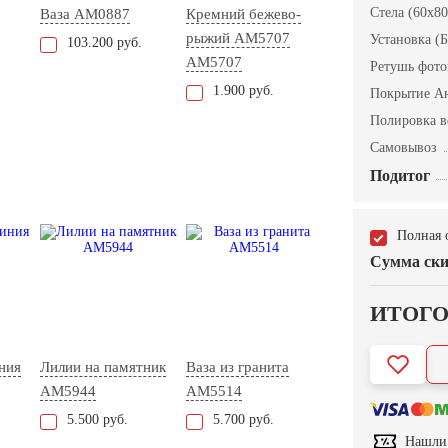
Стела (60x80
Ваза AM0887
Кремний бежево-
рыжий АМ5707
Установка (Б
103.200 руб.
AM5707
Ретушь фот
1.900 руб.
Покрытие А
Полировка в
Самовывоз
Подитог
Полная 
Сумма ски
ИТОГ
ния
Лилии на памятник
Ваза из гранита
AM5944
AM5514
5.500 руб.
5.700 руб.
Нашли 