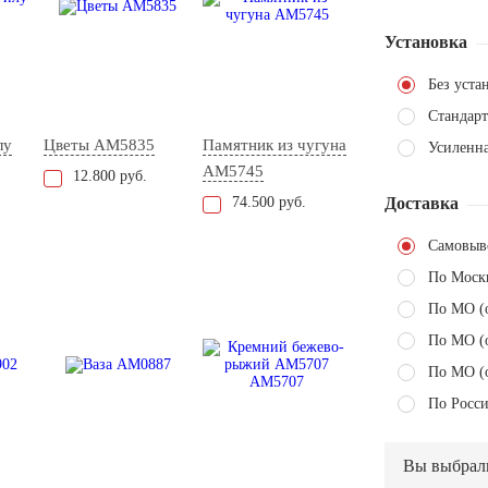
Установка
Без уста
Стандарт
лу
Цветы AM5835
Памятник из чугуна
Усиленн
AM5745
12.800 руб.
74.500 руб.
Доставка
Самовыв
По Моск
По МО (
По МО (
По МО (
По Росси
Вы выбрал