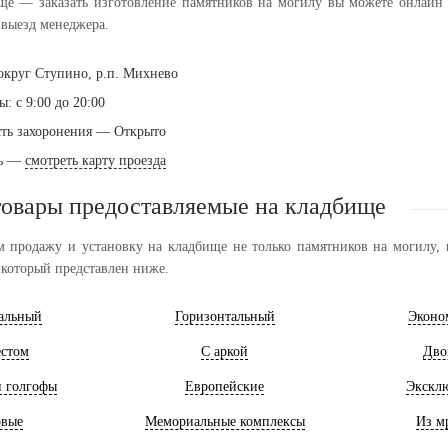
е — заказать изготовление памятников на могилу вы можете онлайн че
выезд менеджера.
округ Ступино, р.п. Михнево
: с 9:00 до 20:00
ть захоронения — Открыто
ть —
смотреть карту проезда
товары предоставляемые на кладбище
 продажу и установку на кладбище не только памятников на могилу, н
 который представлен ниже.
альный
Горизонтальный
Эконо
естом
С аркой
Дво
и голгофы
Европейские
Экскл
овые
Мемориальные комплексы
Из м