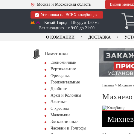
Москва и Московская область
Вызов менед
Установка на ВСЕХ кладбищах
Китай-Город - Шоурум 130 м2
Без выходных : с 9:00 до 21:00
О КОМПАНИИ
ДОСТАВКА
УСТ
Памятники
Экономичные
Вертикальные
Фрезерные
Горизонтальные
Главная
>
Михнево к
Двойные
Михнево 
Арки и Колонны
Элитные
С крестом
Маленькие
Михнево
Эксклюзивные
Часовни и Голгофы