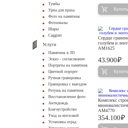
Тумбы
Купить
Урна для праха
Фото на памятник
Фотоовалы
Шары
Сaggiati
Сердце гранено
голубем и лен
Услуги
AM1625
Памятник в 3D
₽
43.900
Эскиз - согласование
Портреты на памятник
Купить
Цветной портрет
Ручная гравировка
Гравировка с выездом
Ретушь на памятник
Восстановление фото
Комплекс стро
Антидождь
минималистич
Благоустройство
AM4770
Уход за могилкой
₽
354.100
Установка оград