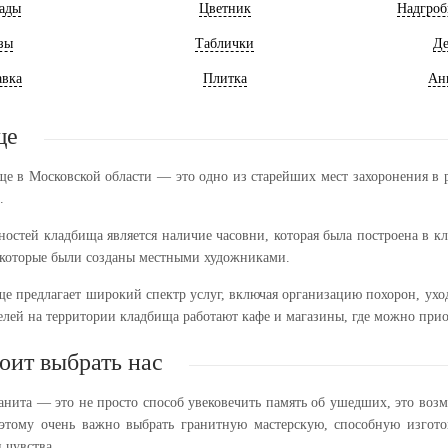
ады
Цветник
Надгроб
зы
Таблички
Де
авка
Плитка
Ан
ще
е в Московской области — это одно из старейших мест захоронения в р
.
остей кладбища является наличие часовни, которая была построена в кл
 которые были созданы местными художниками.
е предлагает широкий спектр услуг, включая организацию похорон, уход
елей на территории кладбища работают кафе и магазины, где можно прио
оит выбрать нас
анита — это не просто способ увековечить память об ушедших, это воз
тому очень важно выбрать гранитную мастерскую, способную изгото
 чувства.