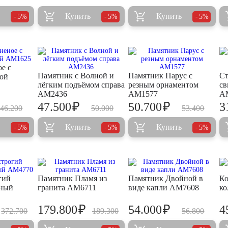
Купить
Купить
5%
5%
5%
е с
Памятник с Волной и
Памятник Парус с
Ст
той
лёгким подъёмом справа
резным орнаментом
св
AM2436
AM1577
A
₽
₽
47.500
50.700
3
46.200
50.000
53.400
Купить
Купить
5%
5%
5%
гий
Памятник Пламя из
Памятник Двойной в
Ко
ный
гранита AM6711
виде капли AM7608
ко
₽
₽
179.800
54.000
4
372.700
189.300
56.800