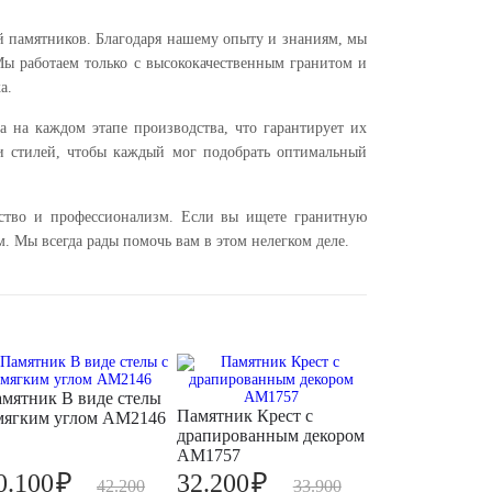
ой памятников. Благодаря нашему опыту и знаниям, мы
Мы работаем только с высококачественным гранитом и
а.
а на каждом этапе производства, что гарантирует их
и стилей, чтобы каждый мог подобрать оптимальный
ество и профессионализм. Если вы ищете гранитную
. Мы всегда рады помочь вам в этом нелегком деле.
мятник В виде стелы
Памятник Крест с
мягким углом AM2146
драпированным декором
AM1757
₽
₽
0.100
32.200
42.200
33.900