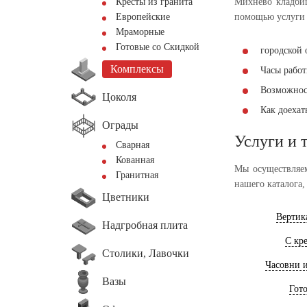
Кресты из гранита
Михнево кладбищ
Европейские
помощью услуги 
Мраморные
Готовые со Скидкой
городской 
Комплексы
Часы работы
Возможнос
Цоколя
Как доеха
Ограды
Услуги и 
Сварная
Кованная
Мы осуществляем
Гранитная
нашего каталога,
Цветники
Вертик
Надгробная плита
С кр
Столики, Лавочки
Часовни 
Вазы
Гот