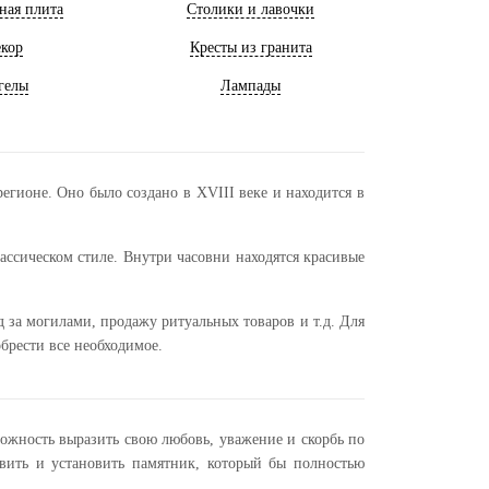
ная плита
Столики и лавочки
кор
Кресты из гранита
гелы
Лампады
егионе. Оно было создано в XVIII веке и находится в
ассическом стиле. Внутри часовни находятся красивые
 за могилами, продажу ритуальных товаров и т.д. Для
брести все необходимое.
можность выразить свою любовь, уважение и скорбь по
вить и установить памятник, который бы полностью