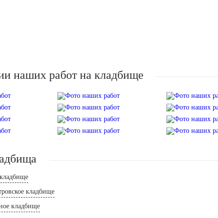
ии наших работ на кладбище
ладбища
 кладбище
тровское кладбище
ное кладбище