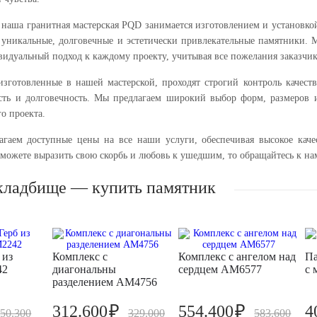
т наша гранитная мастерская PQD занимается изготовлением и установк
 уникальные, долговечные и эстетически привлекательные памятники. 
видуальный подход к каждому проекту, учитывая все пожелания заказчик
изготовленные в нашей мастерской, проходят строгий контроль качеств
ть и долговечность. Мы предлагаем широкий выбор форм, размеров 
го проекта.
гаем доступные цены на все наши услуги, обеспечивая высокое кач
сможете выразить свою скорбь и любовь к ушедшим, то обращайтесь к нам
кладбище — купить памятник
 из
Комплекс с
Комплекс с ангелом над
Па
42
диагональны
сердцем AM6577
с 
разделением AM4756
₽
₽
312.600
554.400
4
50.300
329.000
583.600