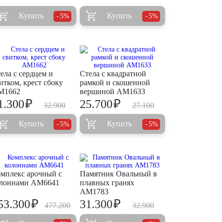
Купить
Купить
5%
5%
ела с сердцем и
Стела с квадратной
итком, крест сбоку
рамкой и скошенной
M1662
вершиной AM1633
₽
₽
1.300
25.700
32.900
27.100
Купить
Купить
5%
5%
мплекс арочный с
Памятник Овальный в
лоннами AM6641
плавных гранях
AM1783
₽
₽
53.300
31.300
477.200
32.900