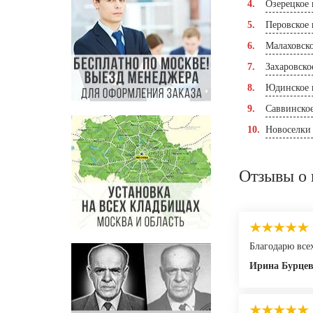
Озерецкое
Перовское
Малаховск
Захаровско
Юдинское 
Саввинско
Новоселки
Отзывы о 
Благодарю всех
Ирина Бурце