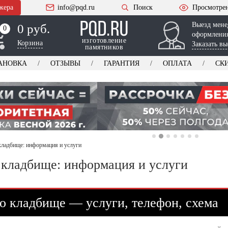
жера
info@pqd.ru
Поиск
Просмотре
Выезд мене
0 руб.
0
0
оформления
изготовление
Корзина
Заказать вы
памятников
АНОВКА
ОТЗЫВЫ
ГАРАНТИЯ
ОПЛАТА
СК
ладбище: информация и услуги
кладбище: информация и услуги
 кладбище — услуги, телефон, схема