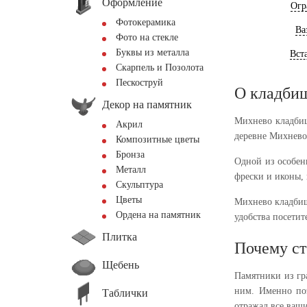
Оформление
Огр
Фотокерамика
Ва
Фото на стекле
Буквы из металла
Вст
Скарпель и Позолота
Пескоструй
О кладби
Декор на памятник
Михнево кладбищ
Акрил
деревне Михнево
Композитные цветы
Бронза
Одной из особенн
Металл
фрески и иконы,
Скульптура
Цветы
Михнево кладбищ
Ордена на памятник
удобства посетит
Плитка
Почему ст
Щебень
Памятники из гр
ним. Именно поэ
Таблички
отражал все ваши