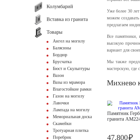
Колумбарий
Уже более 30 ле
можем создавать
Вставка из гранита
предлагаем инди
Товары
Все памятники, 
Ангел на могилу
высокую прочнос
Балясины
вариант для свое
Бордюр
Брусчатка
Мы также предла
Бюст и Скульптуры
мастерскую, где 
Вазон
Михнево 
Вазы из мрамора
Влагостойкие рамки
Газон на могилу
Лавочки
Лампада на могилу
Памятник Герб
Мемориальная доска
гранита AM22
Скамейки
Тротуарная плитка
₽
47.800
Поребрик