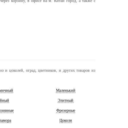
рез корзину, в офисе на м. Китай город, а также с
о и цоколей, оград, цветников, и других товаров из
мичный
Маленький
йный
Элитный
юзивные
Фрезерные
рамора
Цоколя