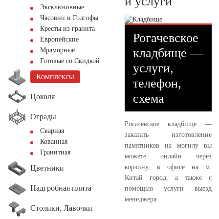
и услуги
Эксклюзивные
Часовни и Голгофы
Кресты из гранита
Рогачевское
Европейские
кладбище —
Мраморные
Готовые со Скидкой
услуги,
Комплексы
телефон,
схема
Цоколя
Ограды
Рогачевское кладбище —
Сварная
заказать изготовление
Кованная
памятников на могилу вы
Гранитная
можете онлайн через
корзину, в офисе на м.
Цветники
Китай город, а также с
Надгробная плита
помощью услуги выезд
менеджера.
Столики, Лавочки