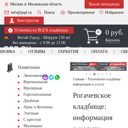
Москва и Московская область
Вызов менеджера
info@pqd.ru
Поиск
Просмотренное
Избранное
Конструктор
Установка на ВСЕХ кладбищах
0 руб.
0
0
Китай-Город - Шоурум 130 м2
Корзина
Без выходных : с 9:00 до 21:00
Выезд менеджера для
АНОВКА
ОТЗЫВЫ
ГАРАНТИЯ
ОПЛАТА
СК
оформления заказа
изготовление
Заказать выезд
памятников
+7 (495) 518-44-23
Памятники
Экономичные
Обратный звонок
Главная
>
Рогачевское кладбище:
Вертикальные
информация и услуги
Фрезерные
Рогачевское
Горизонтальные
Двойные
кладбище:
Арки и Колонны
Элитные
информация
С крестом
Маленькие