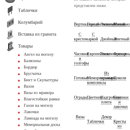
представлен ниже.
Таблички
Колумбарий
Вертикальный
Горизонтальный
Экономичный
Маленьк
Вставка из гранита
С
С
крестом
аркой
Двойный
Элитный
Товары
Часовни
Европейские
Эксклюзивные
Фрезерн
Ангел на могилу
и
Балясины
голгофы
Бордюр
Из
Брусчатка
Готовые
Мемориальные
мрамора
Цоколя
Бюст и Скульптуры
комплексы
Вазон
Вазы из мрамора
Ограды
Цветник
Надгробная
Столики
Влагостойкие рамки
плита
и
Газон на могилу
лавочки
Лавочки
Вазы
Декор
Лампада на могилу
Таблички
Кресты
Мемориальная доска
из