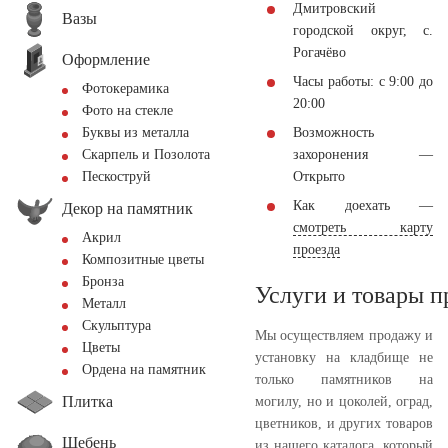
Дмитровский
Вазы
городской округ, с.
Рогачёво
Оформление
Часы работы: с 9:00 до
Фотокерамика
20:00
Фото на стекле
Возможность
Буквы из металла
захоронения —
Скарпель и Позолота
Открыто
Пескоструй
Как доехать —
Декор на памятник
смотреть карту
Акрил
проезда
Композитные цветы
Бронза
Услуги и товары 
Металл
Скульптура
Мы осуществляем продажу и
Цветы
установку на кладбище не
Ордена на памятник
только памятников на
Плитка
могилу, но и цоколей, оград,
цветников, и других товаров
Щебень
из нашего каталога, который