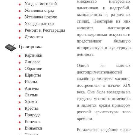
множество интересных
Уход за могилкой
памятников и надгробий,
Установка оград
выполненных в различных
Установка цоколя
стилях. Некоторые из них
Укладка плитки
являются настоящими
Ремонт и Реставрация
произведениями искусства и
Демонтаж
представляют большую
Гравировка
историческую и культурную
ценность.
Картинки
Лицевое
Одной из главных
Обратное
достопримечательностей
Шрифты
кладбища является часовня,
Иконы
построенная в начале XIX
Ангелы
века. Она была возведена на
Святые
средства местного помещика
Храмы
и является ярким примером
Кресты
русской архитектуры того
Природа
времени.
Веточки
Виньетки
Рогачевское кладбище также
Свечки