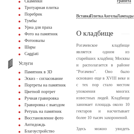
гранита
Скамейки
Тротуарная плитка
Поребрик
Вставка
Плитка
Ангелы
Лампады
Тумбы
Урна для праха
О кладбище
Фото на памятник
Фотоовалы
Рогачевское кладбище
Шары
является одним из
Сaggiati
старейших кладбищ Москвы
Услуги
и располагается в районе
“Рогачево”. Оно было
Памятник в 3D
основано еще в XVIII веке и
Эскиз - согласование
с тех пор стало местом
Портреты на памятник
упокоения многих
Цветной портрет
известных людей. Кладбище
Ручная гравировка
занимает площадь около 10
Гравировка с выездом
гектаров и насчитывает
Ретушь на памятник
более 10 тысяч захоронений.
Восстановление фото
Антидождь
Здесь можно увидеть
Благоустройство