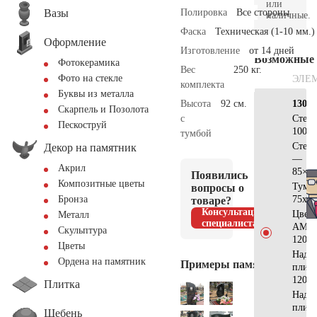
или
Вазы
Полировка
Все стороны
наличные.
Фаска
Техническая (1-10 мм.)
Оформление
Изготовление
от 14 дней
Возможные
Фотокерамика
Вес
250 кг.
Фото на стекле
ЭЛЕ
комплекта
Буквы из металла
Высота
92 см.
130х7
Скарпель и Позолота
с
Стел
Пескоструй
100x7
тумбой
Стел
Декор на памятник
—
Акрил
85×5
Появились
Композитные цветы
Тумб
вопросы о
75x20
Бронза
товаре?
Консультация
Цвет
Металл
специалиста
АМ51
Скульптура
120x7
Цветы
Надгр
Ордена на памятник
Примеры памятников
плит
120x2
Плитка
Надгр
плит
Щебень