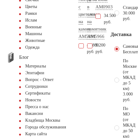
с
в
AM0903
Цветы
Стандар
30.000
Рамки
цветами
слезах
34.500
руб.
Ислам
на
на
руб.
Военные
камне
памятник
Машины
Доставка
AM5891
AM5966
Животные
42.800
9.200
Самовы
Одежда
руб.
руб.
Бесплат
Блог
По
Материалы
Москве
(от
Эпитафии
МКАД
Вопрос - Ответ
до 5
Сотрудники
км)
Сертификаты
3.000
руб.
Новости
Пресса о нас
По
Вакансии
МО
(от
Кладбища Москвы
МКАД
Города обслуживания
до 50
Карта сайта
км)