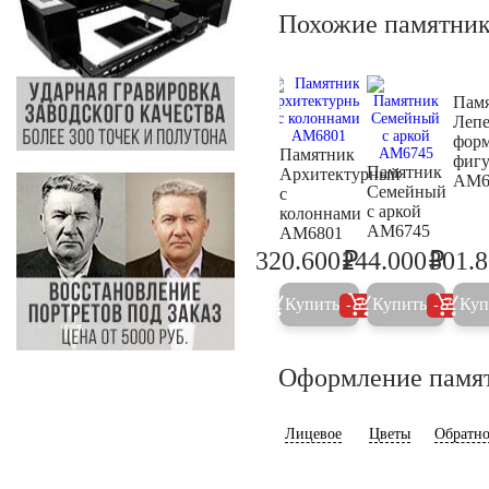
Похожие памятни
Пам
Лепе
форм
Памятник
фиг
Памятник
Архитектурный
AM6
Семейный
с
с аркой
колоннами
AM6745
AM6801
₽
₽
320.600
244.000
301.
337.500
256.8
Купить
Купить
Куп
5%
5%
Оформление памя
Лицевое
Цветы
Обратно