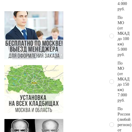
4.000
руб.
По
МО
(от
МКАД
до 100
км)
5.000
руб.
По
МО
(от
МКАД
до 150
км)
7.000
руб.
По
России
(любой
регион)
от