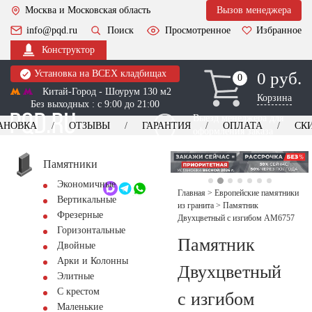
Москва и Московская область
Вызов менеджера
info@pqd.ru
Поиск
Просмотренное
Избранное
Конструктор
Установка на ВСЕХ кладбищах
0 руб.
0
0
Китай-Город - Шоурум 130 м2
Корзина
Без выходных : с 9:00 до 21:00
Выезд менеджера для
АНОВКА
ОТЗЫВЫ
ГАРАНТИЯ
ОПЛАТА
СК
оформления заказа
изготовление
Заказать выезд
памятников
+7 (495) 518-44-23
Памятники
Экономичные
Обратный звонок
Главная
>
Европейские памятники
Вертикальные
из гранита
>
Памятник
Фрезерные
Двухцветный с изгибом AM6757
Горизонтальные
Памятник
Двойные
Арки и Колонны
Двухцветный
Элитные
С крестом
с изгибом
Маленькие