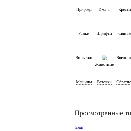
Природа
Иконы
Кресты
Рамки
Шрифты
Святые
Виньетки
Военны
Животные
Машины
Веточки
Обратно
Просмотренные т