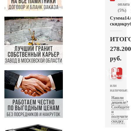
оплата
(5%)
Сумма
14.
скидок
руб
ИТОГ
278.200
руб.
В 1
В
клик
корзин
или
наличные.
Нашли
дешевле?
Сообщите
и
получите
скидку.