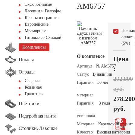
AM6757
Эксклюзивные
Часовни и Голгофы
Кресты из гранита
Европейские
Полная
Мраморные
оплата
Готовые со Скидкой
(5%)
Комплексы
О комплексе
Цена
Цоколя
Артикул
№ AM6757
:
Ограды
Статус
В наличии
292.800
Сварная
Гарантия
30 лет
Кованная
руб.
—
Гранитная
материал
278.200
Цветники
Гарантия
3 года
руб.
—
Надгробная плита
установка
В 1
В
Материал
Карельский гранит
клик
корзин
Столики, Лавочки
Качество
Высшая категория