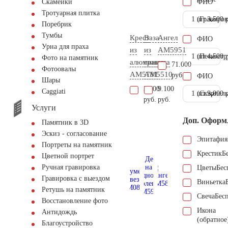
ФИО
Скамейки
Тротуарная плитка
1 шт.
(Гравиров
3.500 
Поребрик
Тумбы
Крест
Ваза
Ангел
ФИО
Урна для праха
из
из
AM5951
1 шт.
(Пескостр
4.500 
Фото на памятник
алюминия
гранита
71.000
Фотоовалы
AM5781
AM5510
руб.
ФИО
Шары
3.500
9.100
Сaggiati
1 шт.
(Скарпель
9.000 
руб.
руб.
Услуги
Доп. Оформ
Памятник в 3D
Эскиз - согласование
Эпитафия
Портреты на памятник
Крестик
Б
Цветной портрет
Ручная гравировка
Цветы
Бес
Гравировка с выездом
Виньетка
Ретушь на памятник
Свеча
Бес
Восстановление фото
Икона
Антидождь
(обратное
Благоустройство