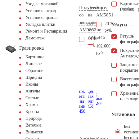
Картинка
Уход за могилкой
Полумесяц
Дева
Ангел
(любая)
Установка оград
со
на
AM5851
Установка цоколя
звездой
одном
20.300
Услуги
Укладка плитки
AM0852
колене
руб.
Ремонт и Реставрация
Ретушь
AM5946
Демонтаж
48.400
фотограф
руб.
102.600
Гравировка
Покрытие
руб.
Антидож
Картинки
Лицевое
Защитное
покрытие
Обратное
Шрифты
Восстано
Иконы
фотограф
Ангелы
Хранение
Святые
на складе
Храмы
Кресты
Установка
Природа
Веточки
Без
установ
Виньетки
Бесплат
Ангел
Дева
Рамка
Свечки