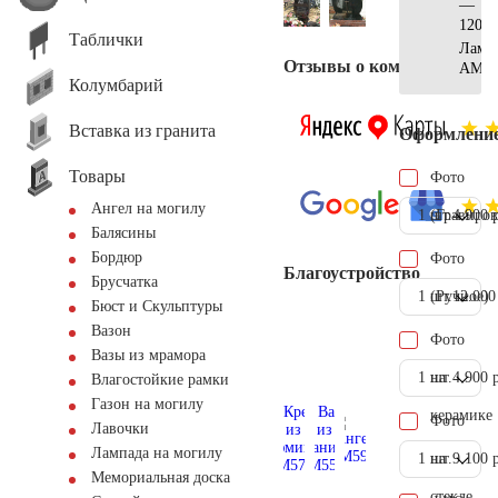
—
120x5
Таблички
Ламп
Отзывы о компании
AM55
Колумбарий
Вставка из гранита
Оформлени
Товары
Фото
Ангел на могилу
1 шт.
(Гравиров
4.900 
Балясины
Бордюр
Фото
Благоустройство
Брусчатка
1 шт.
(Ручное)
12.000
Бюст и Скульптуры
Вазон
Фото
Вазы из мрамора
1 шт.
на
4.900 
Влагостойкие рамки
Газон на могилу
керамике
Фото
Лавочки
Лампада на могилу
1 шт.
на
9.100 
Мемориальная доска
стекле