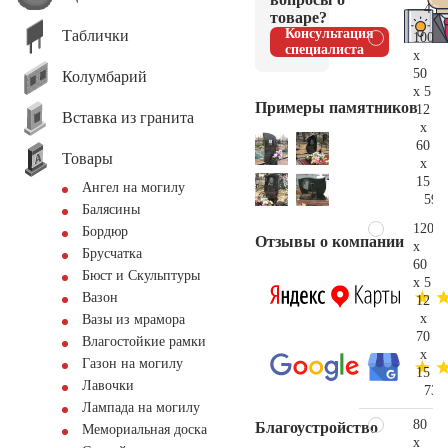
41.
товаре?
Консультация
Таблички
100
специалиста
x
50
Колумбарий
x 5
Примеры памятников
12
Вставка из гранита
x
60
Товары
x
15
Ангел на могилу
59.
Балясины
120
Бордюр
Отзывы о компании
x
Брусчатка
60
Бюст и Скульптуры
x 5
Вазон
12
x
Вазы из мрамора
70
Влагостойкие рамки
x
Газон на могилу
15
Лавочки
73.
Лампада на могилу
80
Благоустройство
Мемориальная доска
x