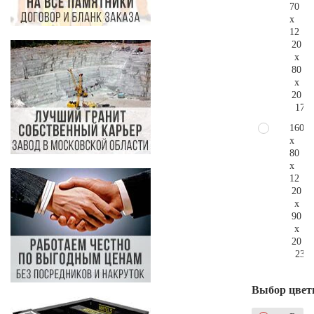
70
x
12
20
x
80
x
20
179.
160
x
80
x
12
20
x
90
x
20
234.
Выбор цвет