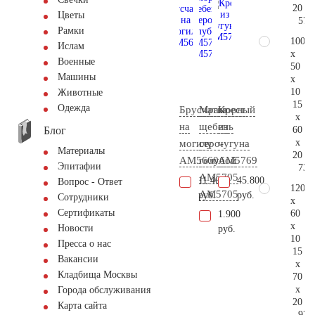
20
Цветы
57.
Рамки
100
Ислам
x
Военные
50
Машины
x
10
Животные
15
Одежда
Брусчатка
Мраморный
Крест
x
на
щебень
из
Блог
60
x
могилу
серо-
чугуна
Материалы
20
AM5660
голубой
AM5769
Эпитафии
73.
АМ5705
11.400
45.800
Вопрос - Ответ
120
AM5705
руб.
руб.
Сотрудники
x
Сертификаты
60
1.900
x
Новости
руб.
10
Пресса о нас
15
Вакансии
x
Кладбища Москвы
70
x
Города обслуживания
20
Карта сайта
97.