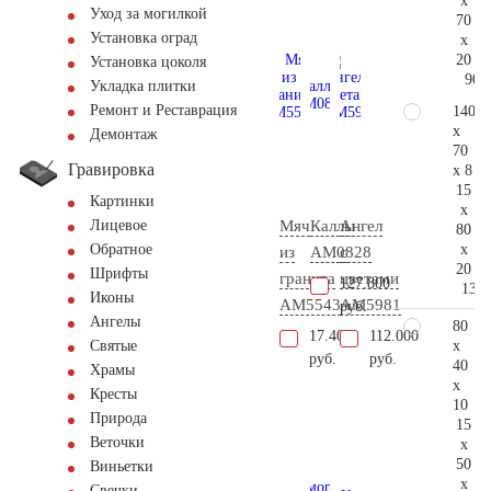
x
Уход за могилкой
70
Установка оград
x
20
Установка цоколя
90.
Укладка плитки
Ремонт и Реставрация
140
x
Демонтаж
70
Гравировка
x 8
15
Картинки
x
Мяч
Каллы
Ангел
Лицевое
80
x
Обратное
из
AM0828
с
20
Шрифты
гранита
цветами
127.800
130.
Иконы
AM5543
AM5981
руб.
Ангелы
80
17.400
112.000
x
Святые
руб.
руб.
40
Храмы
x
Кресты
10
Природа
15
Веточки
x
50
Виньетки
x
Свечки