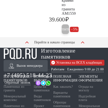
краями
из
гранита
AM1559
₽
39.600
41.700
Купить
5%
Перейти в начало страницы
Изготовление
памятников
Установка на ВСЕХ кладбищах
Вызов менеджера
Работаем : Ежедневно 9:00 до 21:00
+7 (495) 518-44-23
ИЗГОТОВЛЕНИЕ
ПОМОЩЬ В
ПОЛЕЗНАЯ
ЭЛЕМЕНТЫ
ПАМЯТНИКОВ
ВЫБОРЕ
ИНФОРМАЦИЯ
ОФОРМЛЕНИЯ
Обратный звонок
Памятники из
Цены на
Как заказать?
Ограда на
гранита
памятники
могилу
Варианты
Мемориальный
Виды
памятников
Надгробная
комплекс
памятников
плита
Образцы
Памятники из
Проект
памятников
Мемориальная