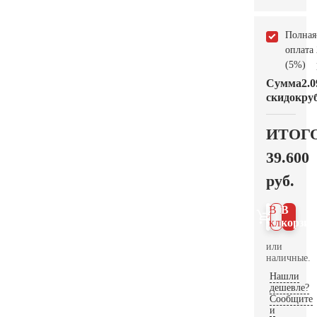
Полная
оплата
(5%)
Сумма
2.0
скидок
руб
ИТОГ
39.600
руб.
В 1
В
клик
корзин
или
наличные.
Нашли
дешевле?
Сообщите
и