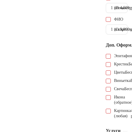
1 шт.
(Пескостр
4.500 
ФИО
1 шт.
(Скарпель
9.000 
Доп. Оформ
Эпитафия
Крестик
Б
Цветы
Бес
Виньетка
Свеча
Бес
Икона
(обратное
Картинка
(любая)
Услуги