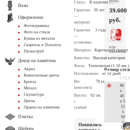
руб.
Статус
В наличии
Вазы
39.600
Гарантия
30 лет
—
Оформление
руб.
материал
Фотокерамика
Гарантия
3 года
В 1
В
Фото на стекле
—
клик
корзин
Буквы из металла
установка
Скарпель и Позолота
или
Материал
Карельский гранит
Пескоструй
наличные.
Качество
Высшая категория
Декор на памятник
Фаска
Техническая (1-10 мм.)
Акрил
Размер сте
Изготовление
от 14 дней
Композитные цветы
СТЕ
Вес
78 кг.
Бронза
80
комплекта
Металл
x
Скульптура
Высота
92 см.
40
Цветы
x 5
с
12
Ордена на памятник
тумбой
x
Плитка
50
x
Появились
15
Щебень
вопросы о