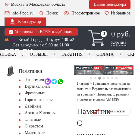
Москва и Московская область
Вызов менеджера
info@pqd.ru
Поиск
Просмотренное
Избранное
Конструктор
Установка на ВСЕХ кладбищах
0 руб.
0
0
Китай-Город - Шоурум 130 м2
Корзина
Без выходных : с 9:00 до 21:00
Выезд менеджера для
АНОВКА
ОТЗЫВЫ
ГАРАНТИЯ
ОПЛАТА
СК
оформления заказа
изготовление
Заказать выезд
памятников
+7 (495) 518-44-23
Памятники
Экономичные
Обратный звонок
Главная
>
Гранитные памятники на
Вертикальные
могилу
>
Вертикальные памятники
Фрезерные
из гранита
>
Памятник С резными
Горизонтальные
краями из гранита AM1559
Двойные
Памятник
Создать эскиз
Арки и Колонны
Элитные
С
С крестом
резными
Маленькие