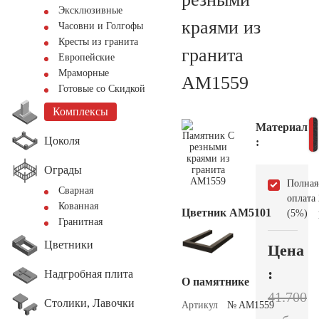
Эксклюзивные
краями из
Часовни и Голгофы
Кресты из гранита
гранита
Европейские
Мраморные
AM1559
Готовые со Скидкой
Комплексы
Материал
Цоколя
:
Ограды
Полная
Сварная
оплата
Кованная
Цветник АМ5101
(5%)
Гранитная
Цветники
Цена
:
Надгробная плита
О памятнике
41.700
Столики, Лавочки
Артикул
№ AM1559