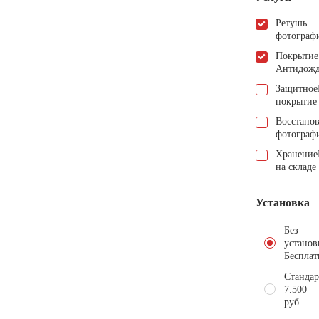
Ретушь
фотограф
Покрытие
Антидож
Защитное
покрытие
Восстано
фотограф
Хранение
на складе
Установка
Без
установ
Бесплат
Стандар
7.500
руб.