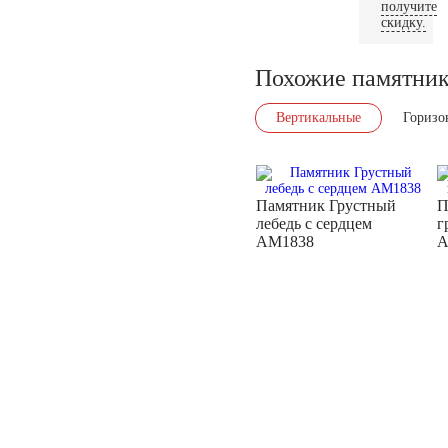
получите
скидку.
Похожие памятни
Вертикальные
Горизо
Памятник Грустный
П
лебедь с сердцем
г
AM1838
A