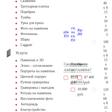
Скамейки
40
Тротуарная плитка
x 8
Поребрик
15
x
Тумбы
50
Урна для праха
x
Фото на памятник
20
Фотоовалы
51.
Шары
100
Сaggiati
x
50
Услуги
x 8
15
Памятник в 3D
Скорбящая
Брусчатка
Крест
x
Эскиз - согласование
60
AM5935
на
AM0847
Портреты на памятник
x
могилу
Цветной портрет
17.700
87.400
20
AM5661
Ручная гравировка
69.
руб.
руб.
Гравировка с выездом
10.000
120
Ретушь на памятник
x
руб.
60
Восстановление фото
x 8
Антидождь
15
Благоустройство