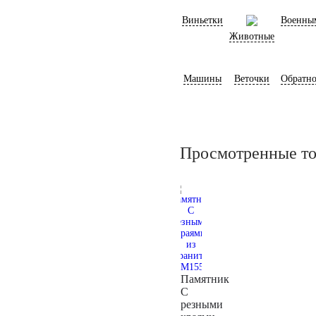
Виньетки
Военны
Животные
Машины
Веточки
Обратно
Просмотренные т
Памятник
С
резными