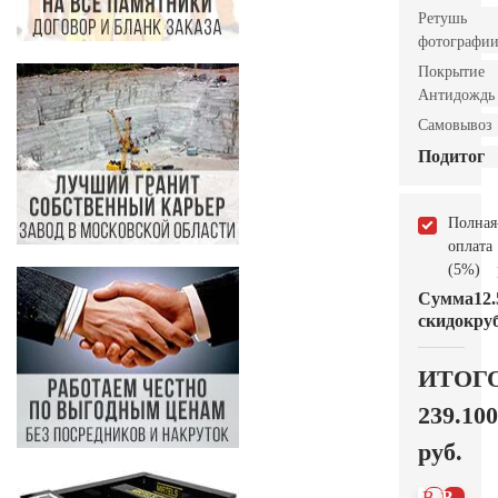
Ретушь
фотографи
Покрытие
Антидождь
Самовывоз
Подитог
Полная
оплата
(5%)
Сумма
12.
скидок
руб
ИТОГ
239.100
руб.
В 1
В