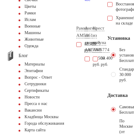
Восстано
Цветы
фотограф
Рамки
Хранение
Ислам
на складе
Военные
Рамка
Ангел
Крест
Машины
AM5861
со
из
Установка
Животные
свечкой
чугуна
48.400
Одежда
AM5969
AM5774
Без
руб.
Блог
установ
14.500
14.400
Бесплат
Материалы
руб.
руб.
Стандар
Эпитафии
30.000
Вопрос - Ответ
руб.
Сотрудники
Сертификаты
Доставка
Новости
Пресса о нас
Самовы
Вакансии
Бесплат
Кладбища Москвы
По
Города обслуживания
Москве
Карта сайта
(от