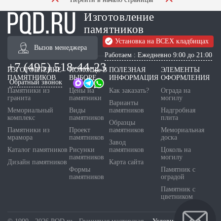
Изготовление
памятников
Установка на ВСЕХ кладбищах
Вызов менеджера
Работаем : Ежедневно 9:00 до 21:00
+7 (495) 518-44-23
ИЗГОТОВЛЕНИЕ
ПОМОЩЬ В
ПОЛЕЗНАЯ
ЭЛЕМЕНТЫ
ПАМЯТНИКОВ
ВЫБОРЕ
ИНФОРМАЦИЯ
ОФОРМЛЕНИЯ
Обратный звонок
Памятники из
Цены на
Как заказать?
Ограда на
гранита
памятники
могилу
Варианты
Мемориальный
Виды
памятников
Надгробная
комплекс
памятников
плита
Образцы
Памятники из
Проект
памятников
Мемориальная
мрамора
памятников
доска
Завод
Каталог памятников
Рисунки
памятников
Цоколь на
памятников
могилу
Дизайн памятников
Карта сайта
Формы
Памятник с
памятников
оградой
Памятник с
цветником