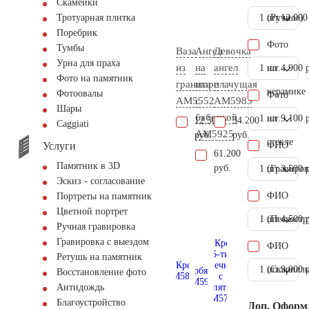
Скамейки
1 шт.
(Ручное)
12.000
Тротуарная плитка
Поребрик
Фото
Тумбы
Ваза
Ангел
Девочка
Урна для праха
из
на
ангел
1 шт.
на
4.900 
Фото на памятник
гранита
шаре
плачущая
керамике
Фотоовалы
Фото
AM5552
с
AM5983
Шары
бабочкой
1 шт.
на
9.100 
12.500
34.200
Сaggiati
AM5925
руб.
руб.
стекле
Услуги
ФИО
61.200
Памятник в 3D
руб.
1 шт.
(Гравиров
3.500 
Эскиз - согласование
ФИО
Портреты на памятник
Цветной портрет
1 шт.
(Пескостр
4.500 
Ручная гравировка
Гравировка с выездом
ФИО
Ретушь на памятник
1 шт.
(Скарпель
9.000 
Восстановление фото
Антидождь
Благоустройство
Доп. Оформ