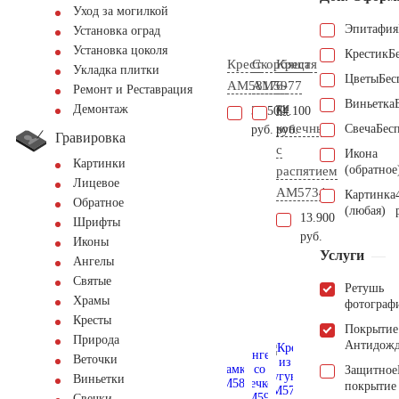
Уход за могилкой
Эпитафия
Установка оград
Установка цоколя
Крестик
Б
Крест
Скорбящая
Крест
Укладка плитки
Цветы
Бес
AM5817
AM5977
6-
Ремонт и Реставрация
Виньетка
ти
Демонтаж
34.500
64.100
конечный
Свеча
Бес
руб.
руб.
Гравировка
с
Икона
Картинки
(обратное
распятием
Лицевое
AM5734
Картинка
Обратное
(любая)
13.900
Шрифты
руб.
Иконы
Услуги
Ангелы
Святые
Ретушь
Храмы
фотограф
Кресты
Покрытие
Природа
Антидож
Веточки
Защитное
Виньетки
покрытие
Свечки