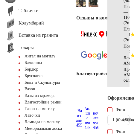
(4шт)
Плит
Таблички
—
Отзывы о компании
110х2
Колумбарий
(2шт)
Плит
— 80
Вставка из гранита
(2шт)
Подст
Товары
— 30
Ангел на могилу
Ламп
Балясины
AM55
Бордюр
Щебе
Благоустройство
AM57
Брусчатка
белы
Бюст и Скульптуры
Вазон
Вазы из мрамора
Оформлени
Влагостойкие рамки
Газон на могилу
Фото
Лавочки
1 шт.
(Гравиров
4.900 
Лампада на могилу
Мемориальная доска
Фото