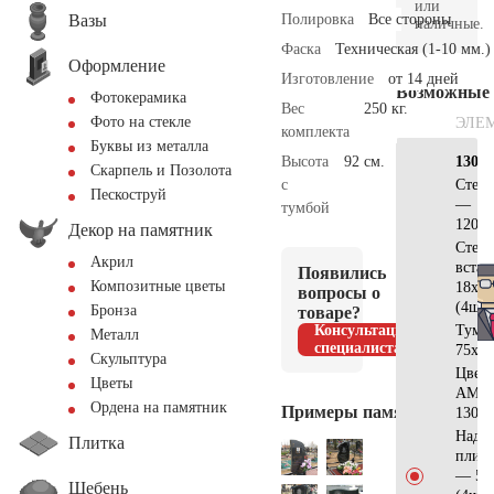
или
Вазы
Полировка
Все стороны
наличные.
Фаска
Техническая (1-10 мм.)
Оформление
Изготовление
от 14 дней
Возможные
Фотокерамика
Вес
250 кг.
Фото на стекле
ЭЛЕ
комплекта
Буквы из металла
Высота
92 см.
130х7
Скарпель и Позолота
с
Стел
Пескоструй
—
тумбой
120x6
Декор на памятник
Стела
Акрил
встав
Появились
Композитные цветы
18x8x
вопросы о
(4шт)
Бронза
товаре?
Консультация
Тумб
Металл
специалиста
75x20
Скульптура
Цвет
Цветы
АМ51
Ордена на памятник
Примеры памятников
130x7
Надгр
Плитка
плит
— 55
Щебень