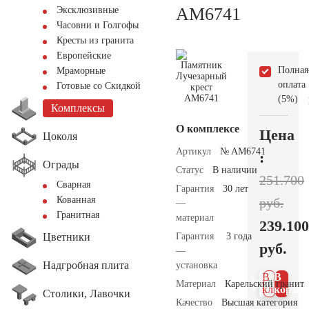
AM6741
Эксклюзивные
Часовни и Голгофы
Кресты из гранита
Европейские
Полная
Мраморные
оплата
Готовые со Скидкой
(5%)
Комплексы
О комплексе
Цена
Цоколя
Артикул
№ AM6741
:
Ограды
Статус
В наличии
251.700
Сварная
Гарантия
30 лет
Кованная
руб.
—
Гранитная
материал
239.100
Цветники
Гарантия
3 года
руб.
—
Надгробная плита
установка
В 1
В
Материал
Карельский гранит
клик
корзин
Столики, Лавочки
Качество
Высшая категория