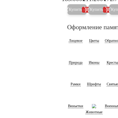
Купить
Купить
Куп
5%
5%
Оформление памя
Лицевое
Цветы
Обратно
Природа
Иконы
Кресты
Рамки
Шрифты
Святые
Виньетки
Военны
Животные