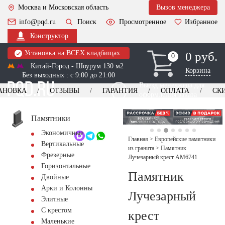
Москва и Московская область
Вызов менеджера
info@pqd.ru
Поиск
Просмотренное
Избранное
Конструктор
Установка на ВСЕХ кладбищах
0 руб.
0
0
Китай-Город - Шоурум 130 м2
Корзина
Без выходных : с 9:00 до 21:00
Выезд менеджера для
АНОВКА
ОТЗЫВЫ
ГАРАНТИЯ
ОПЛАТА
СК
оформления заказа
изготовление
Заказать выезд
памятников
+7 (495) 518-44-23
Памятники
Экономичные
Обратный звонок
Главная
>
Европейские памятники
Вертикальные
из гранита
>
Памятник
Фрезерные
Лучезарный крест AM6741
Горизонтальные
Памятник
Двойные
Арки и Колонны
Лучезарный
Элитные
С крестом
крест
Маленькие