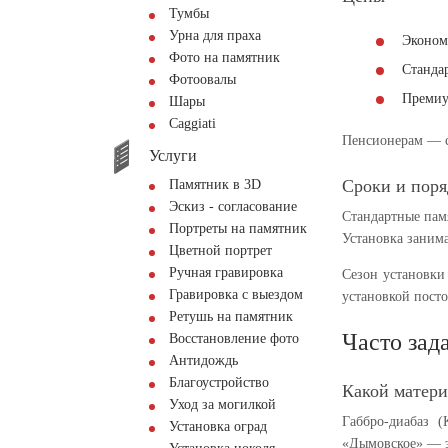
Тумбы
Урна для праха
Эконом
Фото на памятник
Станда
Фотоовалы
Преми
Шары
Сaggiati
Пенсионерам — с
Услуги
Сроки и поря
Памятник в 3D
Эскиз - согласование
Стандартные пам
Портреты на памятник
Установка занима
Цветной портрет
Ручная гравировка
Сезон установки
Гравировка с выездом
установкой посто
Ретушь на памятник
Часто зад
Восстановление фото
Антидождь
Благоустройство
Какой матери
Уход за могилкой
Габбро-диабаз 
Установка оград
«Дымовское» — э