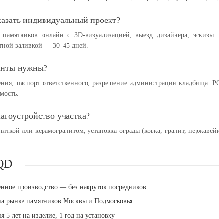
азать индивидуальный проект?
р памятников онлайн с 3D-визуализацией, выезд дизайнера, эскизы
етной заливкой — 30–45 дней.
енты нужны?
ения, паспорт ответственного, разрешение администрации кладбища. P
имость.
лагоустройство участка?
литкой или керамогранитом, установка ограды (ковка, гранит, нержаве
QD
енное производство — без накруток посредников
 на рынке памятников Москвы и Подмосковья
я 5 лет на изделие, 1 год на установку