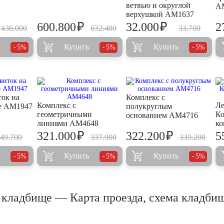
ветвью и округлой
A
верхушкой AM1637
₽
₽
600.800
32.000
2
436.000
632.400
33.700
Купить
Купить
5%
5%
5%
ок на
Комплекс с
Комплекс с
Ле
ле AM1947
полукруглым
геометричными
Ко
основанием AM4716
линиями AM4648
ко
₽
₽
321.000
322.200
5
49.700
337.900
339.200
Купить
Купить
5%
5%
5%
 кладбище — Карта проезда, схема кладби