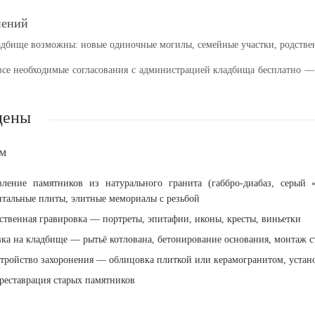
нений
адбище возможны: новые одиночные могилы, семейные участки, родствен
се необходимые согласования с администрацией кладбища бесплатно — 
цены
ем
вление памятников
из натурального гранита (габбро-диабаз, серый
нтальные плиты, элитные мемориалы с резьбой
ственная гравировка
— портреты, эпитафии, иконы, кресты, виньетки
вка на кладбище
— рытьё котлована, бетонирование основания, монтаж с
стройство захоронения
— облицовка плиткой или керамогранитом, устано
реставрация
старых памятников