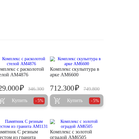
мплекс с расколотой
Комплекс скульптура в
елой AM4876
арке AM6600
₽
₽
29.000
712.300
346.300
749.800
Купить
Купить
5%
5%
мятник С резным
Комплекс с золотой
естом из гранита
оградой AM6505