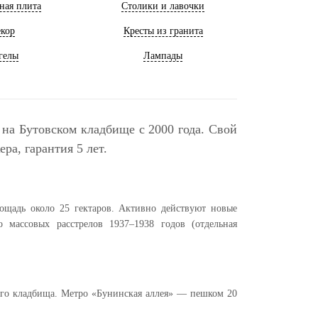
ная плита
Столики и лавочки
кор
Кресты из гранита
гелы
Лампады
 на Бутовском кладбище с 2000 года. Свой
ра, гарантия 5 лет.
ощадь около 25 гектаров. Активно действуют новые
массовых расстрелов 1937–1938 годов (отдельная
ого кладбища. Метро «Бунинская аллея» — пешком 20