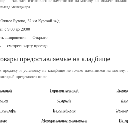
ище — заказать изготовление памятников на могилу вы можете онлайн ч
выезд менеджера.
 Южное Бутово, 32 км Курской ж/д
: с 9:00 до 20:00
ть захоронения — Открыто
ть —
смотреть карту проезда
товары предоставляемые на кладбище
 продажу и установку на кладбище не только памятников на могилу, н
 который представлен ниже.
альный
Горизонтальный
Эконо
естом
С аркой
Дво
и голгофы
Европейские
Экскл
овые
Мемориальные комплексы
Из м