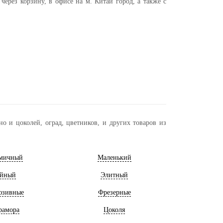
ерез корзину, в офисе на м. Китай город, а также с
о и цоколей, оград, цветников, и других товаров из
мичный
Маленький
йный
Элитный
юзивные
Фрезерные
рамора
Цоколя