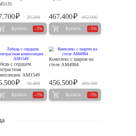
M1131
₽
₽
7.700
467.400
29.200
492.000
Купить
Купить
5%
5%
Комплекс с шаром на
бедь с сердцем.
стеле AM4984
нтрастная
мпозиция. AM1549
₽
₽
5.500
456.500
58.400
480.500
Купить
Купить
5%
5%
ща