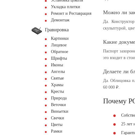
Установка цоколя
Укладка плитки
Можно ли зак
Ремонт и Реставрация
Демонтаж
Да. Конструкто
скульптурой, цв
Гравировка
Картинки
Какие докум
Лицевое
Паспорт захорон
Обратное
это входит в сто
Шрифты
Иконы
Делаете ли б
Ангелы
Святые
Да. Облицовка п
Храмы
60 000 ₽.
Кресты
Природа
Почему P
Веточки
Виньетки
Собств
Свечки
25 лет
Цветы
Рамки
Гаранти