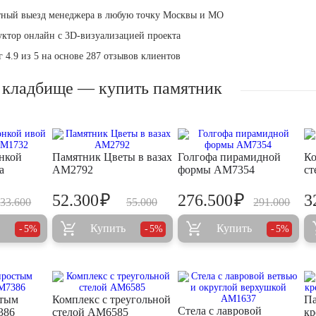
тный выезд менеджера в любую точку Москвы и МО
уктор онлайн с 3D-визуализацией проекта
 4.9 из 5 на основе 287 отзывов клиентов
 кладбище — купить памятник
нкой
Памятник Цветы в вазах
Голгофа пирамидной
Ко
а
AM2792
формы AM7354
ст
₽
₽
52.300
276.500
3
33.600
55.000
291.000
Купить
Купить
5%
5%
5%
стым
Комплекс с треугольной
Па
Стела с лавровой
386
стелой AM6585
кр