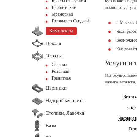
Кресты из гранита
Бутовское кладб
Европейские
помощью услуги 
Мраморные
Готовые со Скидкой
г. Москва,
Комплексы
Часы работы
Возможнос
Цоколя
Как доеха
Ограды
Услуги и 
Сварная
Кованная
Мы осуществляем
Гранитная
нашего каталога,
Цветники
Вертик
Надгробная плита
С кр
Столики, Лавочки
Часовни 
Вазы
Гот