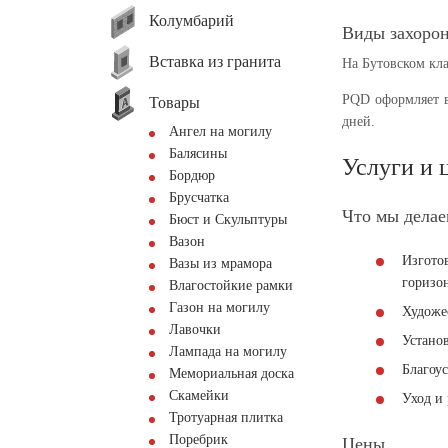
Колумбарий
Виды захоро
Вставка из гранита
На Бутовском кл
PQD оформляет в
Товары
дней.
Ангел на могилу
Балясины
Услуги и 
Бордюр
Брусчатка
Что мы дела
Бюст и Скульптуры
Вазон
Изгото
Вазы из мрамора
горизо
Влагостойкие рамки
Газон на могилу
Художе
Лавочки
Устано
Лампада на могилу
Благоу
Мемориальная доска
Скамейки
Уход и 
Тротуарная плитка
Поребрик
Цены