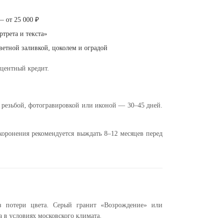
— от 25 000 ₽
ртрета и текста»
ветной заливкой, цоколем и оградой
центный кредит.
 резьбой, фотогравировкой или иконой — 30–45 дней.
ахоронения рекомендуется выждать 8–12 месяцев перед
з потери цвета. Серый гранит «Возрождение» или
 в условиях московского климата.