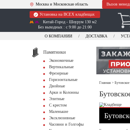
Москва и Московская область
Вызов менед
Установка на ВСЕХ кладбищах
Китай-Город - Шоурум 130 м2
Без выходных : с 9:00 до 21:00
О КОМПАНИИ
ДОСТАВКА
УСТ
Памятники
Экономичные
Вертикальные
Фрезерные
Горизонтальные
Главная
>
Бутовское
Двойные
Бутовско
Арки и Колонны
Элитные
С крестом
Маленькие
Бутовск
Эксклюзивные
Часовни и Голгофы