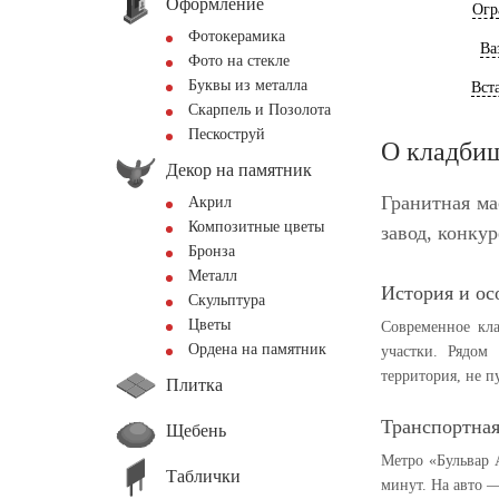
Оформление
Огр
Фотокерамика
Ва
Фото на стекле
Буквы из металла
Вст
Скарпель и Позолота
Пескоструй
О кладби
Декор на памятник
Гранитная ма
Акрил
Композитные цветы
завод, конку
Бронза
Металл
История и ос
Скульптура
Цветы
Современное кла
Ордена на памятник
участки. Рядом
территория, не пу
Плитка
Транспортная
Щебень
Метро «Бульвар 
Таблички
минут. На авто 