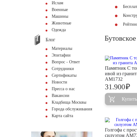
Ислам
Беспла
Военные
Констр
Машины
Животные
Рейтинг
Одежда
Бутовское
Блог
Материалы
Эпитафии
Вопрос - Ответ
Памятник С то
Сотрудники
ивой из гранит
Сертификаты
AM1732
Новости
₽
31.900
Пресса о нас
Вакансии
Купить
Кладбища Москвы
Города обслуживания
Карта сайта
Голгофа с про
силуэтом AM7