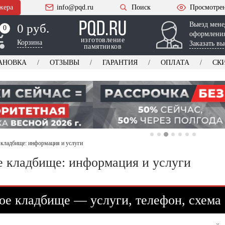
жера
info@pqd.ru
Поиск
Просмотре
Выезд мене
0 руб.
0
0
оформления
изготовление
Корзина
Заказать вы
памятников
АНОВКА
ОТЗЫВЫ
ГАРАНТИЯ
ОПЛАТА
СК
 кладбище: информация и услуги
е кладбище: информация и услуги
ое кладбище — услуги, телефон, схема