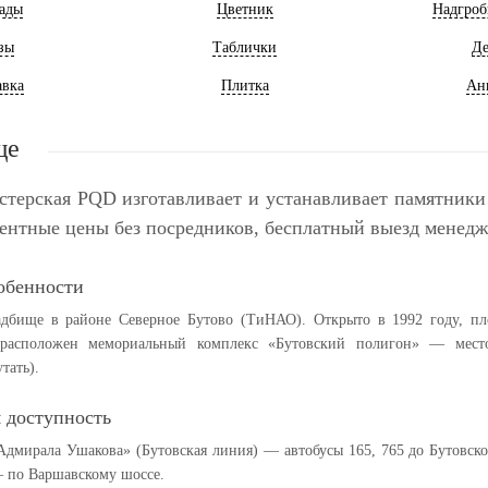
ады
Цветник
Надгроб
зы
Таблички
Де
авка
Плитка
Ан
ще
стерская PQD изготавливает и устанавливает памятники
рентные цены без посредников, бесплатный выезд менедже
обенности
дбище в районе Северное Бутово (ТиНАО). Открыто в 1992 году, пл
 расположен мемориальный комплекс «Бутовский полигон» — место 
тать).
 доступность
Адмирала Ушакова» (Бутовская линия) — автобусы 165, 765 до Бутовск
— по Варшавскому шоссе.