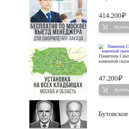
₽
414.200
Купить
Памятник Свит
каменной ска
₽
47.200
Купить
Бутовское