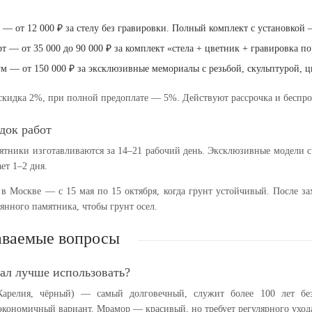
— от 12 000 ₽ за стелу без гравировки. Полный комплект с установкой 
рт
— от 35 000 до 90 000 ₽ за комплект «стела + цветник + гравировка по
ум
— от 150 000 ₽ за эксклюзивные мемориалы с резьбой, скульптурой, ц
кидка 2%, при полной предоплате — 5%. Действуют рассрочка и беспро
док работ
ятники изготавливаются за 14–21 рабочий день. Эксклюзивные модели с
ет 1–2 дня.
 в Москве — с 15 мая по 15 октября, когда грунт устойчивый. После з
янного памятника, чтобы грунт осел.
аваемые вопросы
ал лучше использовать?
(Карелия, чёрный) — самый долговечный, служит более 100 лет бе
кономичный вариант. Мрамор — красивый, но требует регулярного ухода