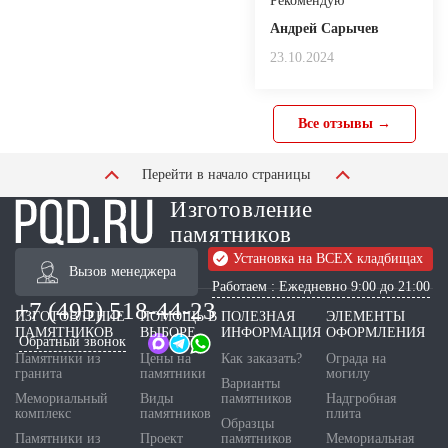
Рекомендую
Андрей Сарычев
23.10.2024
Все отзывы →
Перейти в начало страницы
Изготовление
памятников
Установка на ВСЕХ кладбищах
Вызов менеджера
Работаем : Ежедневно 9:00 до 21:00
+7 (495) 518-44-23
ИЗГОТОВЛЕНИЕ
ПОМОЩЬ В
ПОЛЕЗНАЯ
ЭЛЕМЕНТЫ
ПАМЯТНИКОВ
ВЫБОРЕ
ИНФОРМАЦИЯ
ОФОРМЛЕНИЯ
Обратный звонок
Памятники из
Цены на
Как заказать?
Ограда на
гранита
памятники
могилу
Варианты
Мемориальный
Виды
памятников
Надгробная
комплекс
памятников
плита
Образцы
Памятники из
Проект
памятников
Мемориальная