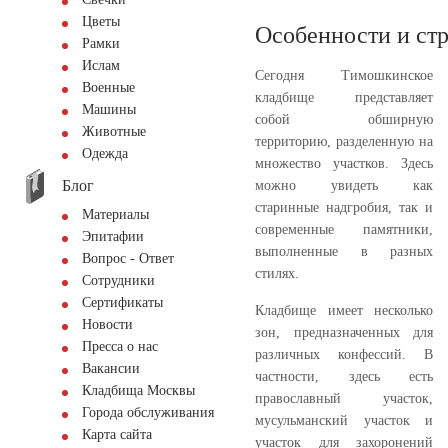
Цветы
Особенности и ст
Рамки
Ислам
Сегодня Тимошкинское
Военные
кладбище представляет
Машины
собой обширную
Животные
территорию, разделенную на
Одежда
множество участков. Здесь
Блог
можно увидеть как
старинные надгробия, так и
Материалы
современные памятники,
Эпитафии
выполненные в разных
Вопрос - Ответ
стилях.
Сотрудники
Сертификаты
Кладбище имеет несколько
Новости
зон, предназначенных для
Пресса о нас
различных конфессий. В
Вакансии
частности, здесь есть
Кладбища Москвы
православный участок,
Города обслуживания
мусульманский участок и
Карта сайта
участок для захоронений