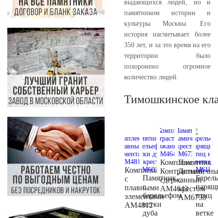
выдающихся людей, но и
памятником истории и
культуры Москвы. Его
история насчитывает более
350 лет, и за это время на его
территории было
похоронено огромное
количество людей.
Тимошкинское кл
Комплекс
Памятник
Комплекс
Контрастный
Динамичн
Памятник
Барел
с
сдержанный
с
с
парящ
плавными
AM4643
крестом
барельефом
птиц
элементами
AM6730
ветки
на
AM4812
дуба
ветке