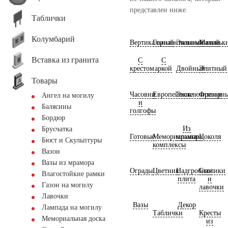
представлен ниже.
Таблички
Колумбарий
Вертикальный
Горизонтальный
Экономичный
Маленьк
Вставка из гранита
С
С
крестом
аркой
Двойный
Элитный
Товары
Часовни
Европейские
Эксклюзивные
Фрезерн
Ангел на могилу
и
Балясины
голгофы
Бордюр
Из
Брусчатка
Готовые
Мемориальные
мрамора
Цоколя
Бюст и Скульптуры
комплексы
Вазон
Вазы из мрамора
Ограды
Цветник
Надгробная
Столики
Влагостойкие рамки
плита
и
Газон на могилу
лавочки
Лавочки
Вазы
Декор
Лампада на могилу
Таблички
Кресты
Мемориальная доска
из