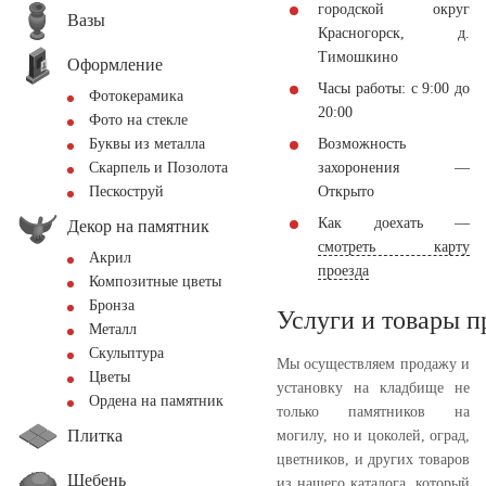
городской округ
Вазы
Красногорск, д.
Тимошкино
Оформление
Часы работы: с 9:00 до
Фотокерамика
20:00
Фото на стекле
Возможность
Буквы из металла
захоронения —
Скарпель и Позолота
Открыто
Пескоструй
Как доехать —
Декор на памятник
смотреть карту
Акрил
проезда
Композитные цветы
Бронза
Услуги и товары 
Металл
Скульптура
Мы осуществляем продажу и
Цветы
установку на кладбище не
Ордена на памятник
только памятников на
Плитка
могилу, но и цоколей, оград,
цветников, и других товаров
Щебень
из нашего каталога, который