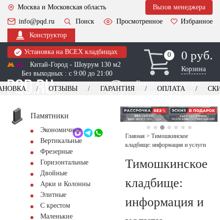
Москва и Московская область
Вызов менеджера
info@pqd.ru
Поиск
Просмотренное
Избранное
Конструктор
Установка на ВСЕХ кладбищах
0 руб.
0
0
Китай-Город - Шоурум 130 м2
Корзина
Без выходных : с 9:00 до 21:00
Выезд менеджера для
АНОВКА
ОТЗЫВЫ
ГАРАНТИЯ
ОПЛАТА
СК
оформления заказа
изготовление
Заказать выезд
памятников
+7 (495) 518-44-23
Памятники
Экономичные
Обратный звонок
Главная
>
Тимошкинское
Вертикальные
кладбище: информация и услуги
Фрезерные
Тимошкинское
Горизонтальные
Двойные
кладбище:
Арки и Колонны
Элитные
информация и
С крестом
Маленькие