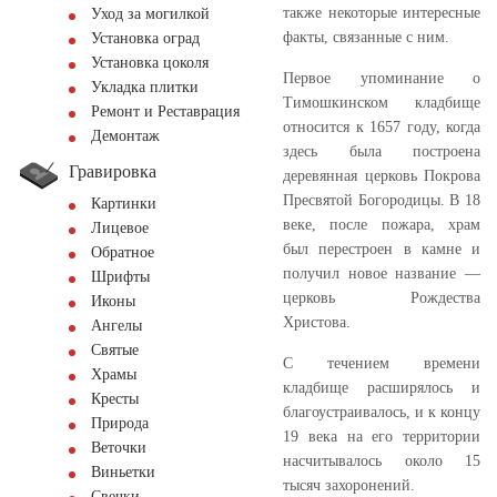
также некоторые интересные
Уход за могилкой
факты, связанные с ним.
Установка оград
Установка цоколя
Первое упоминание о
Укладка плитки
Тимошкинском кладбище
Ремонт и Реставрация
относится к 1657 году, когда
Демонтаж
здесь была построена
Гравировка
деревянная церковь Покрова
Пресвятой Богородицы. В 18
Картинки
веке, после пожара, храм
Лицевое
был перестроен в камне и
Обратное
получил новое название —
Шрифты
церковь Рождества
Иконы
Христова.
Ангелы
Святые
С течением времени
Храмы
кладбище расширялось и
Кресты
благоустраивалось, и к концу
Природа
19 века на его территории
Веточки
насчитывалось около 15
Виньетки
тысяч захоронений.
Свечки