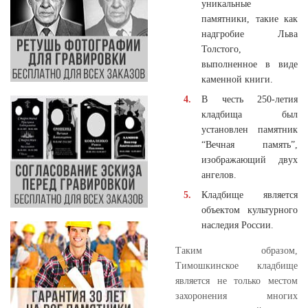
уникальные
памятники, такие как
надгробие Льва
Толстого,
выполненное в виде
каменной книги.
В честь 250-летия
кладбища был
установлен памятник
“Вечная память”,
изображающий двух
ангелов.
Кладбище является
объектом культурного
наследия России.
Таким образом,
Тимошкинское кладбище
является не только местом
захоронения многих