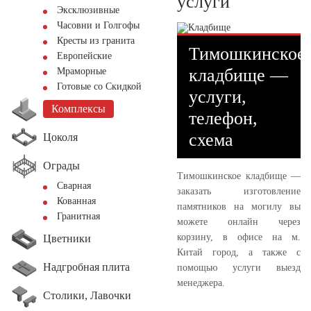
услуги
Эксклюзивные
Часовни и Голгофы
Кресты из гранита
Тимошкинское
Европейские
кладбище —
Мраморные
Готовые со Скидкой
услуги,
Комплексы
телефон,
схема
Цоколя
Ограды
Тимошкинское кладбище —
Сварная
заказать изготовление
Кованная
памятников на могилу вы
Гранитная
можете онлайн через
корзину, в офисе на м.
Цветники
Китай город, а также с
Надгробная плита
помощью услуги выезд
менеджера.
Столики, Лавочки