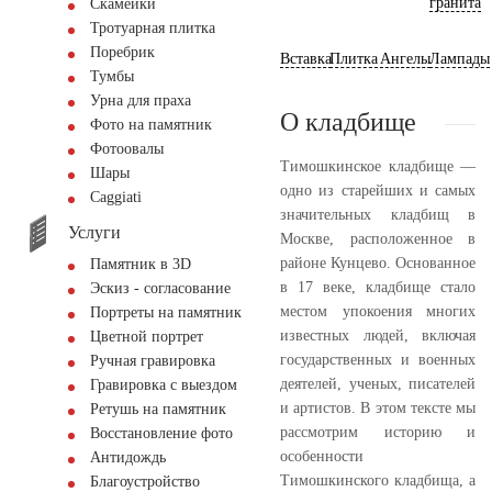
гранита
Скамейки
Тротуарная плитка
Поребрик
Вставка
Плитка
Ангелы
Лампады
Тумбы
Урна для праха
О кладбище
Фото на памятник
Фотоовалы
Тимошкинское кладбище —
Шары
одно из старейших и самых
Сaggiati
значительных кладбищ в
Услуги
Москве, расположенное в
районе Кунцево. Основанное
Памятник в 3D
в 17 веке, кладбище стало
Эскиз - согласование
местом упокоения многих
Портреты на памятник
известных людей, включая
Цветной портрет
государственных и военных
Ручная гравировка
деятелей, ученых, писателей
Гравировка с выездом
и артистов. В этом тексте мы
Ретушь на памятник
рассмотрим историю и
Восстановление фото
особенности
Антидождь
Тимошкинского кладбища, а
Благоустройство