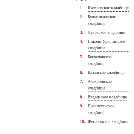
Яковлевское кладбище
Булатниковское
кладбище
Луговское кладбище
Николо-Урюпинское
кладбище
Богословское
кладбище
Казанское кладбище
Алексеевское
кладбище
Введенское кладбище
Пречистенское
кладбище
Жегаловское кладбище