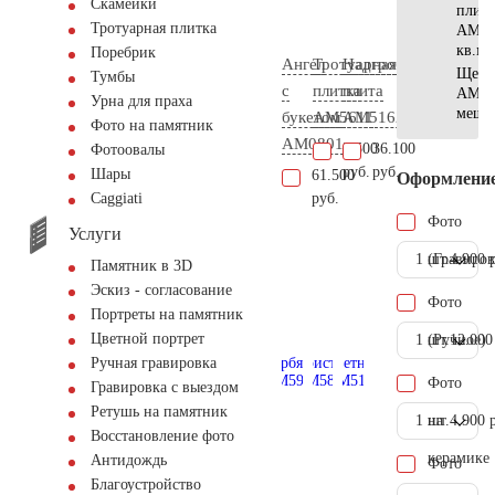
Скамейки
плитк
Тротуарная плитка
AM56
кв.м
Поребрик
Ангел
Тротуарная
Надгробная
Щебе
Тумбы
с
плитка
плита
AM57
Урна для праха
мешк
букетом
AM5611
AM5162
Фото на памятник
AM0801
3.500
36.100
Фотоовалы
руб.
руб.
Шары
61.500
Оформлени
руб.
Сaggiati
Фото
Услуги
1 шт.
(Гравиров
4.900 
Памятник в 3D
Эскиз - согласование
Фото
Портреты на памятник
Цветной портрет
1 шт.
(Ручное)
12.000
Ручная гравировка
Фото
Гравировка с выездом
Ретушь на памятник
1 шт.
на
4.900 
Восстановление фото
керамике
Антидождь
Фото
Благоустройство