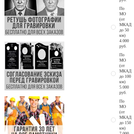
По
МО
(от
МКАД
до 50
км)
4.000
руб.
По
МО
(от
МКАД
до 100
км)
5.000
руб.
По
МО
(от
МКАД
до 150
км)
7.000