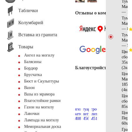
Тумб
Манс
Таблички
— 12
Отзывы о компании
Тумб
Колумбарий
Манс
— 80
Вставка из гранита
Тумб
Манс
— 50
Товары
Цвет
Ангел на могилу
сбор
Балясины
35x30
Благоустройство
(2шт)
Бордюр
Цоко
Брусчатка
Манс
Бюст и Скульптуры
185х1
Вазон
(4шт)
Вазы из мрамора
Цоко
Влагостойкие рамки
сбор
85х10
Газон на могилу
Цоко
Лавочки
Перл
Лампада на могилу
60х10
Мемориальная доска
Грани