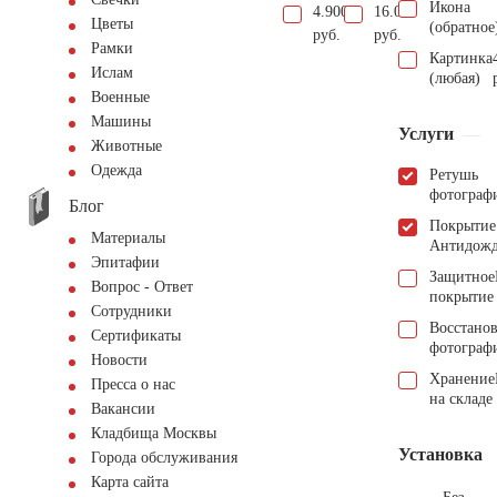
Икона
4.900
16.000
Цветы
(обратное
руб.
руб.
Рамки
Картинка
Ислам
(любая)
Военные
Машины
Услуги
Животные
Одежда
Ретушь
фотограф
Блог
Покрытие
Материалы
Антидож
Эпитафии
Защитное
Вопрос - Ответ
покрытие
Сотрудники
Восстано
Сертификаты
фотограф
Новости
Хранение
Пресса о нас
на складе
Вакансии
Кладбища Москвы
Установка
Города обслуживания
Карта сайта