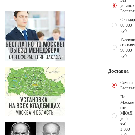
Без
установ
Бесплат
Стандар
60.000
руб.
Усиленн
со свая
90.000
руб.
Доставка
Самовы
Бесплат
По
Москве
(от
МКАД
до 5
км)
3.000
руб.