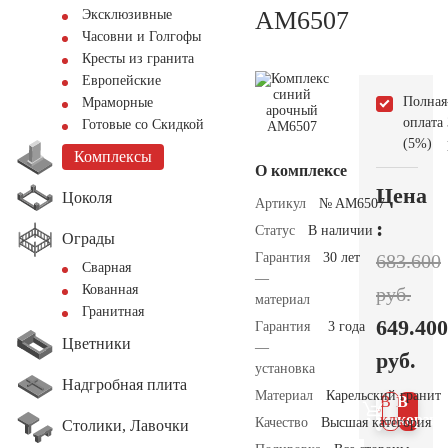
AM6507
Эксклюзивные
Часовни и Голгофы
Кресты из гранита
Европейские
Полная
Мраморные
оплата
Готовые со Скидкой
(5%)
Комплексы
О комплексе
Цена
Цоколя
Артикул
№ AM6507
:
Статус
В наличии
Ограды
Гарантия
30 лет
683.600
Сварная
—
Кованная
руб.
материал
Гранитная
649.400
Гарантия
3 года
Цветники
—
руб.
установка
Надгробная плита
Материал
Карельский гранит
В 1
В
клик
корзин
Качество
Высшая категория
Столики, Лавочки