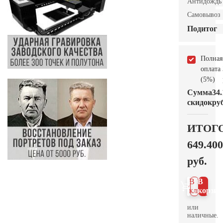
Антидождь
Самовывоз
Подитог
Полная
оплата
(5%)
Сумма
34.
скидок
руб
ИТОГ
649.400
руб.
В 1
В
клик
корзин
или
наличные.