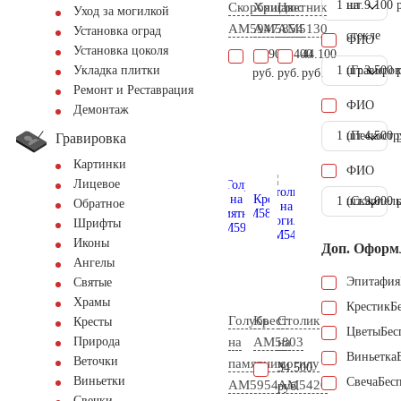
1 шт.
на
9.100 
Скорбящая
Христос
Цветник
Уход за могилкой
AM5947
AM5854
AM5130
Установка оград
стекле
ФИО
Установка цоколя
15.900
14.400
44.100
1 шт.
(Гравиров
3.500 
Укладка плитки
руб.
руб.
руб.
Ремонт и Реставрация
ФИО
Демонтаж
1 шт.
(Пескостр
4.500 
Гравировка
Картинки
ФИО
Лицевое
1 шт.
(Скарпель
9.000 
Обратное
Шрифты
Иконы
Доп. Оформ
Ангелы
Эпитафия
Святые
Храмы
Крестик
Б
Голубь
Крест
Столик
Кресты
Цветы
Бес
на
AM5803
на
Природа
Виньетка
Веточки
памятник
могилу
34.500
Виньетки
Свеча
Бес
AM5954
AM5420
руб.
Свечки