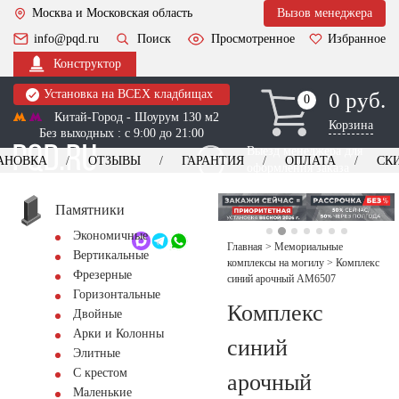
Москва и Московская область
Вызов менеджера
info@pqd.ru
Поиск
Просмотренное
Избранное
Конструктор
Установка на ВСЕХ кладбищах
0 руб.
0
0
Китай-Город - Шоурум 130 м2
Корзина
Без выходных : с 9:00 до 21:00
Выезд менеджера для
АНОВКА
ОТЗЫВЫ
ГАРАНТИЯ
ОПЛАТА
СК
оформления заказа
изготовление
Заказать выезд
памятников
+7 (495) 518-44-23
Памятники
Экономичные
Обратный звонок
Главная
>
Мемориальные
Вертикальные
комплексы на могилу
>
Комплекс
Фрезерные
синий арочный AM6507
Горизонтальные
Комплекс
Двойные
Арки и Колонны
синий
Элитные
С крестом
арочный
Маленькие