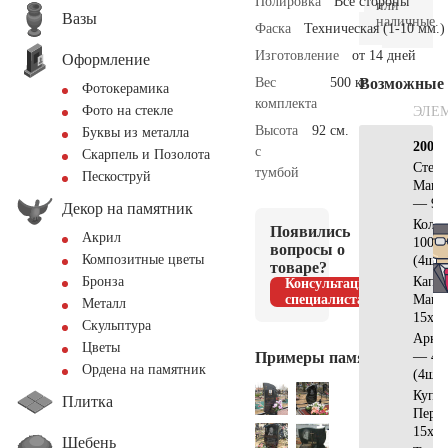
Полировка
Все стороны
или
Вазы
наличные.
Фаска
Техническая (1-10 мм.)
Изготовление
от 14 дней
Оформление
Вес
500 кг.
Возможные
Фотокерамика
комплекта
Фото на стекле
ЭЛЕ
Высота
92 см.
Буквы из металла
200х2
с
Скарпель и Позолота
Стела
тумбой
Пескоструй
Манс
— 90
Декор на памятник
Коло
Появились
Акрил
100×
вопросы о
Композитные цветы
(4шт)
товаре?
Капит
Бронза
Консультация
специалиста
Манс
Металл
15x15
Скульптура
Арка
Цветы
Примеры памятников
— 40
Ордена на памятник
(4шт)
Купо
Плитка
Перл
15х15
Щебень