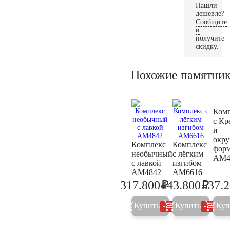
Нашли
дешевле?
Сообщите
и
получите
скидку.
Похожие памятни
Ком
с Кр
и
окр
Комплекс
Комплекс
фор
необычный
с лёгким
AM4
с лавкой
изгибом
AM4842
AM6616
₽
₽
317.800
443.800
537.
334.500
467.2
Купить
Купить
Куп
5%
5%