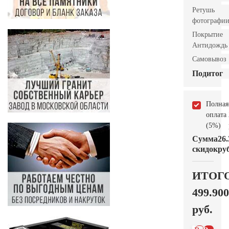
Ретушь
фотографи
Покрытие
Антидождь
Самовывоз
Подитог
Полная
оплата
(5%)
Сумма
26.
скидок
руб
ИТОГ
499.900
руб.