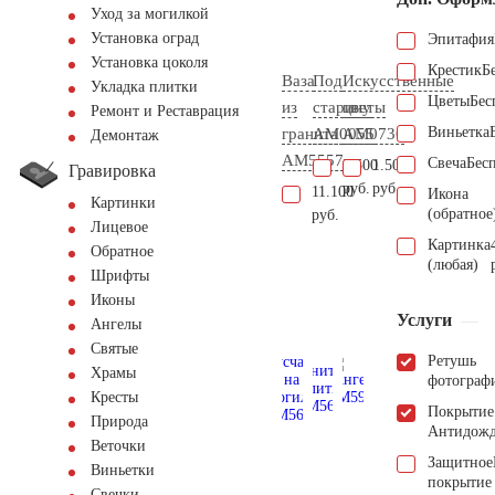
Уход за могилкой
Установка оград
Эпитафия
Установка цоколя
Крестик
Б
Ваза
Под
Искусственные
Укладка плитки
Цветы
Бес
из
старину
цветы
Ремонт и Реставрация
Виньетка
гранита
AM0055
AM0736
Демонтаж
AM5557
Свеча
Бес
2.500
1.500
Гравировка
руб.
руб.
11.100
Икона
Картинки
(обратное
руб.
Лицевое
Картинка
Обратное
(любая)
Шрифты
Иконы
Услуги
Ангелы
Святые
Ретушь
Храмы
фотограф
Кресты
Покрытие
Природа
Антидож
Веточки
Защитное
Виньетки
покрытие
Свечки