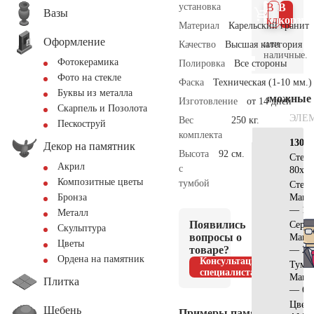
установка
В 1
В
Вазы
клик
корзин
Материал
Карельский гранит
Оформление
или
Качество
Высшая категория
наличные.
Фотокерамика
Полировка
Все стороны
Фото на стекле
Фаска
Техническая (1-10 мм.)
Буквы из металла
Возможные
Изготовление
от 14 дней
Скарпель и Позолота
ЭЛЕ
Вес
250 кг.
Пескоструй
комплекта
130х7
Декор на памятник
Высота
92 см.
Стел
Акрил
с
80x40
Композитные цветы
тумбой
Стела
Манс
Бронза
— 11
Металл
Появились
Серд
Скульптура
вопросы о
Манс
Цветы
товаре?
— 20
Ордена на памятник
Консультация
Тумб
специалиста
Манс
Плитка
— 65
Цвет
Щебень
Примеры памятников