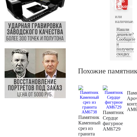
В 1
В
клик
корзин
или
наличные.
Нашли
дешевле?
Сообщите
и
получите
скидку.
Похожие памятни
Пам
Аро
конт
AM6
Памятник
Памятник
Сердце
Каменный
фигурное
срез из
AM6729
гранита