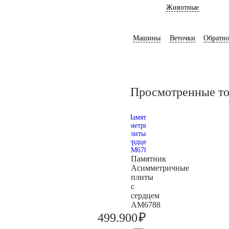
Животные
Машины
Веточки
Обратно
Просмотренные т
Памятник
Асимметричные
плиты
с
сердцем
AM6788
₽
499.900
526.200