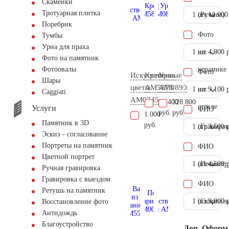
Скамейки
Тротуарная плитка
1 шт.
(Ручное)
12.000
Поребрик
Фото
Тумбы
Урна для праха
1 шт.
на
4.900 
Фото на памятник
керамике
Фотоовалы
Фото
Искусственные
Крест
Урна
Шары
цветы
AM5873
AM0890
1 шт.
на
9.100 
Сaggiati
AM0745
25.400
128.800
стекле
Услуги
ФИО
руб.
руб.
1.000
Памятник в 3D
руб.
1 шт.
(Гравиров
3.500 
Эскиз - согласование
Портреты на памятник
ФИО
Цветной портрет
1 шт.
(Пескостр
4.500 
Ручная гравировка
Гравировка с выездом
ФИО
Ретушь на памятник
1 шт.
(Скарпель
9.000 
Восстановление фото
Антидождь
Благоустройство
Доп. Оформ