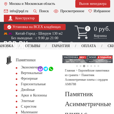
Москва и Московская область
Вызов менеджера
info@pqd.ru
Поиск
Просмотренное
Избранное
Конструктор
Установка на ВСЕХ кладбищах
0 руб.
0
0
Китай-Город - Шоурум 130 м2
Корзина
Без выходных : с 9:00 до 21:00
Выезд менеджера для
АНОВКА
ОТЗЫВЫ
ГАРАНТИЯ
ОПЛАТА
СК
оформления заказа
изготовление
Заказать выезд
памятников
+7 (495) 518-44-23
Памятники
Экономичные
Обратный звонок
Главная
>
Европейские памятники
Вертикальные
из гранита
>
Памятник
Фрезерные
Асимметричные плиты с сердцем
Горизонтальные
AM6788
Двойные
Памятник
Арки и Колонны
Элитные
Асимметричные
С крестом
плиты с
Маленькие