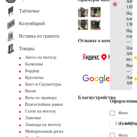
АМ51
120x6
Таблички
Надгр
плит
Колумбарий
130x7
Надгр
Вставка из гранита
плита
Отзывы о компании
— 30
Товары
Плит
АМ56
Ангел на могилу
кв.м.
Балясины
Ваза 
Бордюр
— 20
Ламп
Брусчатка
AM55
Бюст и Скульптуры
Вазон
Благоустройство
Вазы из мрамора
Оформлени
Влагостойкие рамки
Газон на могилу
Фото
Лавочки
1 шт.
(Гравиров
4.900 
Лампада на могилу
Мемориальная доска
Фото