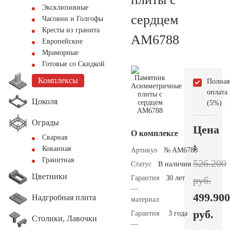
Эксклюзивные
сердцем
Часовни и Голгофы
Кресты из гранита
AM6788
Европейские
Мраморные
Готовые со Скидкой
Комплексы
Полная
оплата
Цоколя
(5%)
Ограды
Цена
О комплексе
Сварная
:
Кованная
Артикул
№ AM6788
Гранитная
526.200
Статус
В наличии
Цветники
Гарантия
30 лет
руб.
—
499.900
Надгробная плита
материал
руб.
Гарантия
3 года
Столики, Лавочки
—