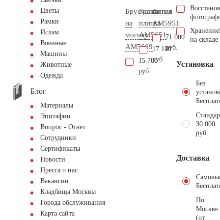
Восстано
Цветы
Брусчатка
Гранитная
Ангел
фотограф
Рамки
на
плитка
AM5951
Хранение
Ислам
могилу
AM5651
71.000
на складе
Военные
AM5669
руб.
17.100
Машины
руб.
15.700
Установка
Животные
руб.
Одежда
Без
Блог
установ
Бесплат
Материалы
Стандар
Эпитафии
30.000
Вопрос - Ответ
руб.
Сотрудники
Сертификаты
Доставка
Новости
Пресса о нас
Самовы
Вакансии
Бесплат
Кладбища Москвы
По
Города обслуживания
Москве
Карта сайта
(от