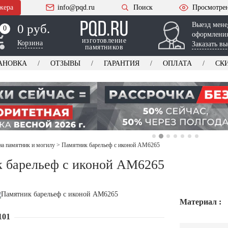
жера
info@pqd.ru
Поиск
Просмотре
Выезд мене
0 руб.
0
0
оформления
изготовление
Корзина
Заказать вы
памятников
АНОВКА
ОТЗЫВЫ
ГАРАНТИЯ
ОПЛАТА
СК
на памятник и могилу
>
Памятник барельеф с иконой AM6265
 барельеф с иконой AM6265
Материал :
101