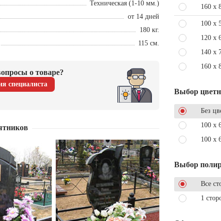
Техническая (1-10 мм.)
160 x 
от 14 дней
100 x 
180 кг.
120 x 
115 см.
140 x 
160 x 
опросы о товаре?
ия специалиста
Выбор цвет
Без цв
100 x 
ятников
100 x 
Выбор поли
Все ст
1 стор