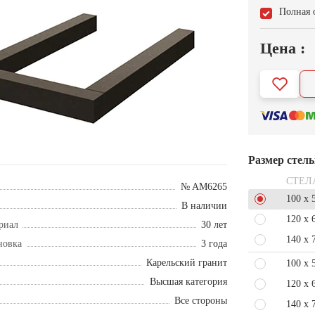
Полная 
Цена :
Размер стел
СТЕЛ
№ AM6265
100 x 
В наличии
120 x 
риал
30 лет
140 x 
новка
3 года
Карельский гранит
100 x 
Высшая категория
120 x 
Все стороны
140 x 