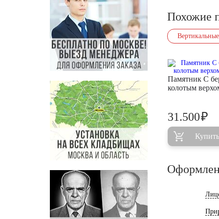
Похожие 
Вертикальные
Памятник С бе
колотым верх
₽
31.500
Купит
Оформлен
Лиц
При