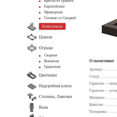
Кресты из гранита
Европейские
Мраморные
Готовые со Скидкой
Комплексы
Цоколя
Ограды
Сварная
О памятнике
Кованная
Гранитная
Артикул
Цветники
Статус
Гарантия — мате
Надгробная плита
Гарантия — уста
Столики, Лавочки
Материал
Качество
Вазы
Полировка