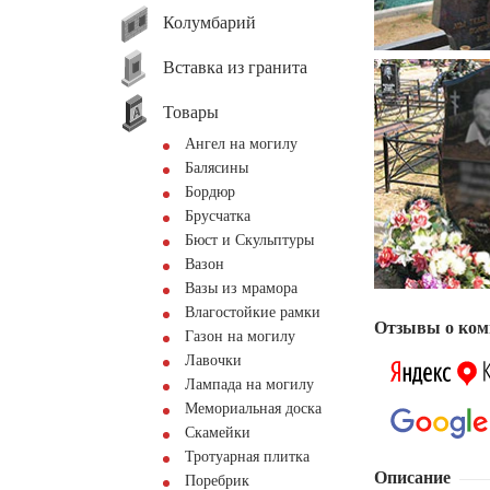
Колумбарий
Вставка из гранита
Товары
Ангел на могилу
Балясины
Бордюр
Брусчатка
Бюст и Скульптуры
Вазон
Вазы из мрамора
Влагостойкие рамки
Отзывы о ком
Газон на могилу
Лавочки
Лампада на могилу
Мемориальная доска
Скамейки
Тротуарная плитка
Описание
Поребрик