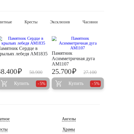
литные
Кресты
Эксклюзив
Часовни
амятник Сердце в
Памятник
рыльях лебедя AM1835
Асимметричная дуга
AM1107
₽
₽
48.400
25.700
50.900
27.100
Купить
Купить
5%
5%
атное
Ангелы
есты
Храмы