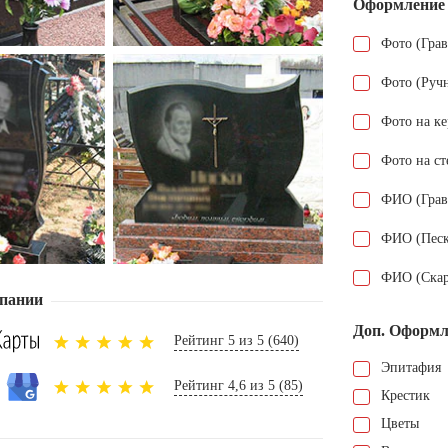
Оформление
Фото (Гра
Фото (Руч
Фото на к
Фото на ст
ФИО (Грав
ФИО (Песк
ФИО (Скар
пании
Доп. Оформл
Рейтинг 5 из 5 (640)
Эпитафия
Рейтинг 4,6 из 5 (85)
Крестик
Цветы