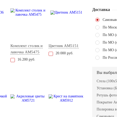
Доставка
Самовыв
По Моск
По МО (
По МО (
Комплект столик и
Цветник AM5151
По МО (
лавочка АМ5475
20.000 руб.
По Росси
16.200 руб.
Вы выбрал
Стела (100x
Установка (Б
Ретушь фот
Покрытие А
Полировка в
Самовывоз