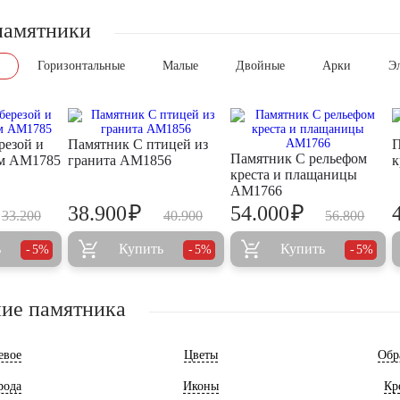
памятники
Горизонтальные
Малые
Двойные
Арки
Э
резой и
Памятник С птицей из
П
Памятник С рельефом
ом AM1785
гранита AM1856
к
креста и плащаницы
AM1766
₽
₽
38.900
54.000
33.200
40.900
56.800
ь
Купить
Купить
5%
5%
5%
ие памятника
евое
Цветы
Обр
рода
Иконы
Кр