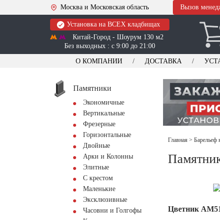
Москва и Московская область
Вызов менед
Установка на ВСЕХ кладбищах
Китай-Город - Шоурум 130 м2
Без выходных : с 9:00 до 21:00
О КОМПАНИИ
ДОСТАВКА
УСТ
Памятники
Экономичные
Вертикальные
Фрезерные
Горизонтальные
Главная
>
Барельеф 
Двойные
Памятник
Арки и Колонны
Элитные
С крестом
Маленькие
Эксклюзивные
Цветник АМ5
Часовни и Голгофы