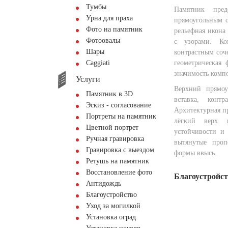
Тумбы
Памятник пред
Урна для праха
прямоугольным о
Фото на памятник
рельефная икона
Фотоовалы
с узорами. Ко
Шары
контрастным соч
Сaggiati
геометрическая 
значимость комп
Услуги
Верхний прямоу
Памятник в 3D
вставка, конт
Эскиз - согласование
Архитектурная п
Портреты на памятник
лёгкий верх 
Цветной портрет
устойчивости и 
Ручная гравировка
вытянутые проп
Гравировка с выездом
формы ввысь.
Ретушь на памятник
Восстановление фото
Благоустройс
Антидождь
Благоустройство
Уход за могилкой
Установка оград