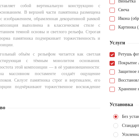
Виньетка
ставляет собой вертикальную конструкцию с
Свеча
снованием. В верхней части памятника размещена
Икона (обр
 с изображением, обрамленная декоративной рамкой
мпозиция выполнена в классическом стиле с
Картинка (
етанием темной основы и светлого рельефа. Строгая
форма памятника подчеркивает торжественность и
Услуги
озиции.
гольный объём с рельефом читается как светлая
Ретушь фо
растирующая с тёмным монолитом основания.
Покрытие 
ростота этой композиции — в её уравновешенности:
Защитное 
на массивном постаменте создаёт ощущение
покоя. Силуэт памятника строг и вертикален, его
Восстанов
орции подчёркивают торжественное восхождение
Хранение н
Установка
тво
Без уста
Стандарт
Усиленн