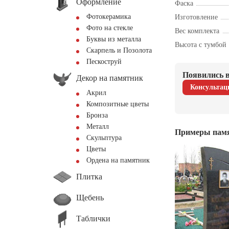
Оформление
Фаска
Фотокерамика
Изготовление
Фото на стекле
Вес комплекта
Буквы из металла
Высота с тумбой
Скарпель и Позолота
Пескоструй
Появились в
Декор на памятник
Консультац
Акрил
Композитные цветы
Бронза
Металл
Примеры пам
Скульптура
Цветы
Ордена на памятник
Плитка
Щебень
Таблички