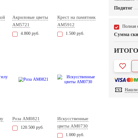
Подитог
кой
Акриловые цветы
Крест на памятник
AM5721
AM5912
Полная 
4.800 руб.
1.500 руб.
Сумма ски
ИТОГ
Нашли 
лу
Роза AM0821
Искусственные
цветы AM0730
120.500 руб.
1.000 руб.