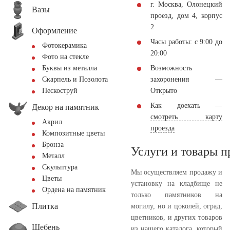
г. Москва, Олонецкий
Вазы
проезд, дом 4, корпус
2
Оформление
Часы работы: с 9:00 до
Фотокерамика
20:00
Фото на стекле
Возможность
Буквы из металла
захоронения —
Скарпель и Позолота
Открыто
Пескоструй
Как доехать —
Декор на памятник
смотреть карту
Акрил
проезда
Композитные цветы
Бронза
Услуги и товары 
Металл
Скульптура
Мы осуществляем продажу и
Цветы
установку на кладбище не
Ордена на памятник
только памятников на
Плитка
могилу, но и цоколей, оград,
цветников, и других товаров
Щебень
из нашего каталога, который