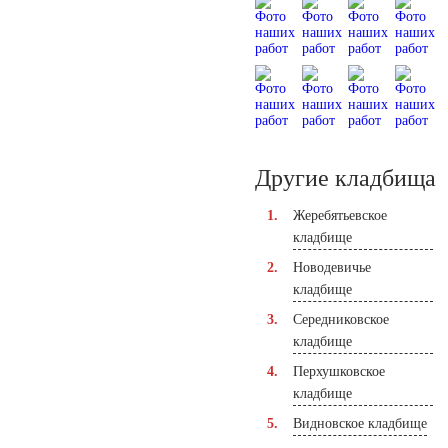
Другие кладбища
Жеребятьевское
кладбище
Новодевичье
кладбище
Середниковское
кладбище
Перхушковское
кладбище
Видновское кладбище