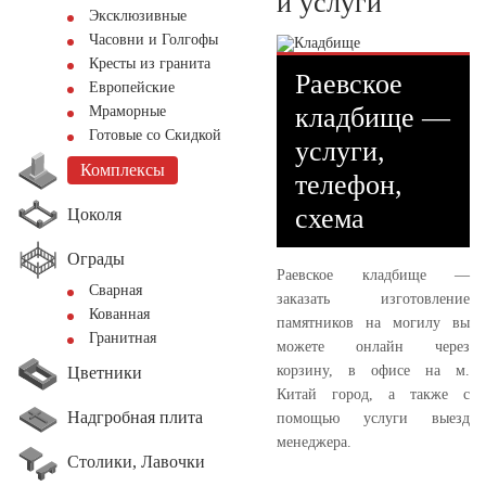
и услуги
Эксклюзивные
Часовни и Голгофы
Кресты из гранита
Раевское
Европейские
кладбище —
Мраморные
Готовые со Скидкой
услуги,
Комплексы
телефон,
схема
Цоколя
Ограды
Раевское кладбище —
Сварная
заказать изготовление
Кованная
памятников на могилу вы
Гранитная
можете онлайн через
корзину, в офисе на м.
Цветники
Китай город, а также с
Надгробная плита
помощью услуги выезд
менеджера.
Столики, Лавочки