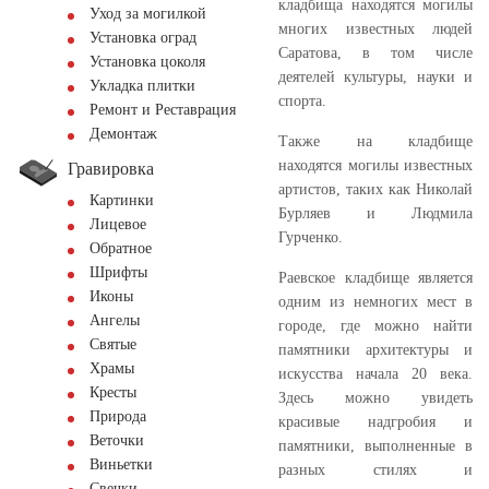
кладбища находятся могилы
Уход за могилкой
многих известных людей
Установка оград
Саратова, в том числе
Установка цоколя
деятелей культуры, науки и
Укладка плитки
спорта.
Ремонт и Реставрация
Демонтаж
Также на кладбище
находятся могилы известных
Гравировка
артистов, таких как Николай
Картинки
Бурляев и Людмила
Лицевое
Гурченко.
Обратное
Шрифты
Раевское кладбище является
Иконы
одним из немногих мест в
Ангелы
городе, где можно найти
Святые
памятники архитектуры и
Храмы
искусства начала 20 века.
Кресты
Здесь можно увидеть
Природа
красивые надгробия и
Веточки
памятники, выполненные в
Виньетки
разных стилях и
Свечки