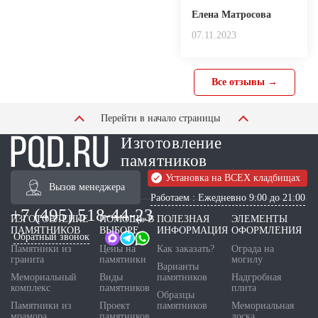
Елена Матросова
07.11.2023
Все отзывы →
Перейти в начало страницы
Изготовление
памятников
Установка на ВСЕХ кладбищах
Вызов менеджера
Работаем : Ежедневно 9:00 до 21:00
+7 (495) 518-44-23
ИЗГОТОВЛЕНИЕ
ПОМОЩЬ В
ПОЛЕЗНАЯ
ЭЛЕМЕНТЫ
ПАМЯТНИКОВ
ВЫБОРЕ
ИНФОРМАЦИЯ
ОФОРМЛЕНИЯ
Обратный звонок
Памятники из
Цены на
Как заказать?
Ограда на
гранита
памятники
могилу
Варианты
Мемориальный
Виды
памятников
Надгробная
комплекс
памятников
плита
Образцы
Памятники из
Проект
памятников
Мемориальная
мрамора
памятников
доска