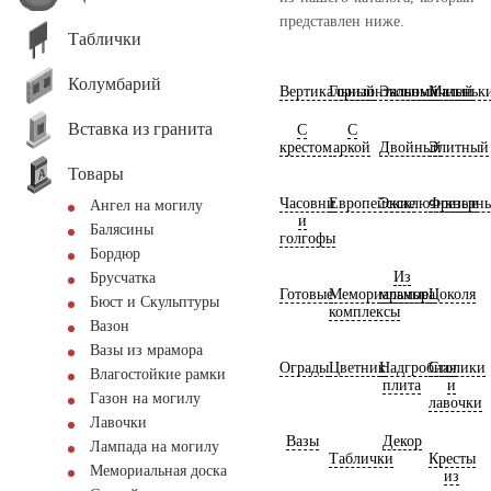
представлен ниже.
Таблички
Колумбарий
Вертикальный
Горизонтальный
Экономичный
Маленьк
Вставка из гранита
С
С
крестом
аркой
Двойный
Элитный
Товары
Часовни
Европейские
Эксклюзивные
Фрезерн
Ангел на могилу
и
Балясины
голгофы
Бордюр
Из
Брусчатка
Готовые
Мемориальные
мрамора
Цоколя
Бюст и Скульптуры
комплексы
Вазон
Вазы из мрамора
Ограды
Цветник
Надгробная
Столики
Влагостойкие рамки
плита
и
Газон на могилу
лавочки
Лавочки
Вазы
Декор
Лампада на могилу
Таблички
Кресты
Мемориальная доска
из