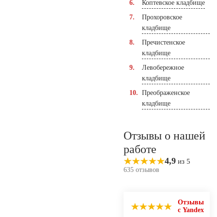
Коптевское кладбище
Прохоровское
кладбище
Пречистенское
кладбище
Левобережное
кладбище
Преображенское
кладбище
Отзывы о нашей
работе
4,9
из 5
635 отзывов
Отзывы
с Yandex