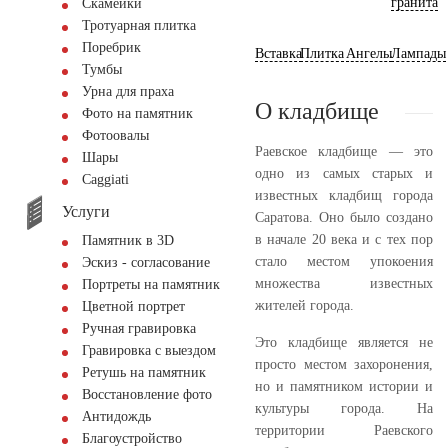
гранита
Скамейки
Тротуарная плитка
Поребрик
Вставка
Плитка
Ангелы
Лампады
Тумбы
Урна для праха
О кладбище
Фото на памятник
Фотоовалы
Раевское кладбище — это
Шары
одно из самых старых и
Сaggiati
известных кладбищ города
Услуги
Саратова. Оно было создано
в начале 20 века и с тех пор
Памятник в 3D
стало местом упокоения
Эскиз - согласование
множества известных
Портреты на памятник
жителей города.
Цветной портрет
Ручная гравировка
Это кладбище является не
Гравировка с выездом
просто местом захоронения,
Ретушь на памятник
но и памятником истории и
Восстановление фото
культуры города. На
Антидождь
территории Раевского
Благоустройство