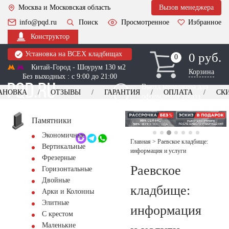
Москва и Московская область
Вызов менеджера
info@pqd.ru
Поиск
Просмотренное
Избранное
Конструктор
Установка на ВСЕХ кладбищах
0 руб.
0
0
Китай-Город - Шоурум 130 м2
Корзина
Без выходных : с 9:00 до 21:00
Выезд менеджера для
АНОВКА
ОТЗЫВЫ
ГАРАНТИЯ
ОПЛАТА
СК
оформления заказа
изготовление
Заказать выезд
памятников
+7 (495) 518-44-23
Памятники
Экономичные
Обратный звонок
Главная
>
Раевское кладбище:
Вертикальные
информация и услуги
Фрезерные
Раевское
Горизонтальные
Двойные
кладбище:
Арки и Колонны
Элитные
информация
С крестом
Маленькие