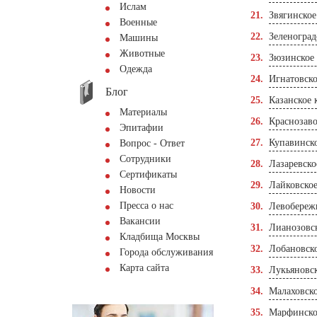
Ислам
Звягинско
Военные
Зеленоград
Машины
Животные
Зюзинское
Одежда
Игнатовск
Блог
Казанское
Материалы
Краснозав
Эпитафии
Купавинск
Вопрос - Ответ
Сотрудники
Лазаревско
Сертификаты
Лайковско
Новости
Пресса о нас
Левобереж
Вакансии
Лианозовс
Кладбища Москвы
Лобановск
Города обслуживания
Карта сайта
Лукьяновс
Малаховск
Марфинско