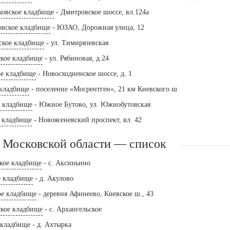
ковское кладбище
- Дмитровское шоссе, вл.124а
овское кладбище
- ЮЗАО, Дорожная улица, 12
ское кладбище
- ул. Тимирязевская
ское кладбище
- ул. Рябиновая, д.24
е кладбище
- Новосходненское шоссе, д. 1
 кладбище
- поселение «Мосрентген», 21 км Киевского ш
е кладбище
- Южное Бутово, ул. Южнобутовская
е кладбище
- Новоясеневский проспект, вл. 42
 Московской области — список
кое кладбище
- с. Аксиньино
е кладбище
- д. Акулово
ое кладбище
- деревня Афинеево, Киевское ш., 43
ское кладбище
- с. Архангельское
 кладбище
- д. Ахтырка