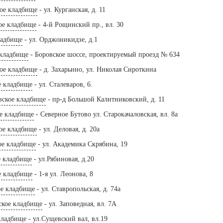
кое кладбище
- ул. Курганская, д. 11
ое кладбище
- 4-й Рощинский пр., вл. 30
ладбище
- ул. Орджоникидзе, д.1
 кладбище
- Боровское шоссе, проектируемый проезд № 634
кое кладбище
- д. Захарьино, ул. Николая Сироткина
е кладбище
- ул. Сталеваров, 6.
вское кладбище
- пр-д Большой Калитниковский, д. 11
е кладбище
- Северное Бутово ул. Старокачаловская, вл. 8а
ое кладбище
- ул. Деловая, д. 20а
ое кладбище
- ул. Академика Скрябина, 19
е кладбище
- ул.Рябиновая, д.20
е кладбище
- 1-я ул. Леонова, 8
е кладбище
- ул. Ставропольская, д. 74а
ское кладбище
- ул. Заповедная, вл. 7А
кладбище
- ул.Сущевский вал, вл.19