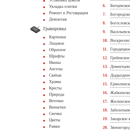
Установка цоколя
Битцевско
Укладка плитки
Ремонт и Реставрация
Богородск
Демонтаж
Богословс
Гравировка
Васильевс
Картинки
Воскресен
Лицевое
Городецко
Обратное
Шрифты
Гребенское
Иконы
Дементьев
Ангелы
Святые
Дыдылдинс
Храмы
Ермолинск
Кресты
Жабкинско
Природа
Веточки
Жилинское
Виньетки
Заболотьев
Свечки
Занарское 
Цветы
Рамки
Звенигоро