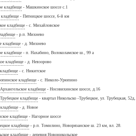
е кладбище
- Машкинское шоссе с.1
 кладбище
- Пятницкое шоссе, 6-й км
кое кладбище
- с. Михайловское
ладбище
- р.п. Михнево
е кладбище
- д. Михнево
ое кладбище
- п. Нахабино, Волоколамское ш., 99 а
кое кладбище
- д. Невзорово
 кладбище
- с. Никитское
юпинское кладбище
- с. Николо-Урюпино
-Архангельское кладбище
- Носовихинское шоссе, д.16
-Трубецкое кладбище
- квартал Никольско -Трубецкое, ул. Трубецкая, 52д, 
 кладбище
- д. Новое
ское кладбище
- Нагорное шоссе
ецкое кладбище
- р.п. Томилино, Новорязанское ш. 23 км, вл. 28.
ьское кладбище
- деревня Новоникольское