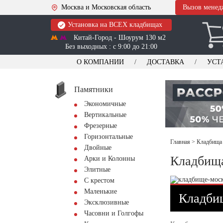
Москва и Московская область
Вызов менед
Установка на ВСЕХ кладбищах
Китай-Город - Шоурум 130 м2
Без выходных : с 9:00 до 21:00
О КОМПАНИИ
ДОСТАВКА
УСТ
Памятники
Экономичные
Вертикальные
Фрезерные
Горизонтальные
Главная
>
Кладбища 
Двойные
Кладбища
Арки и Колонны
Элитные
С крестом
Маленькие
Кладби
Эксклюзивные
Часовни и Голгофы