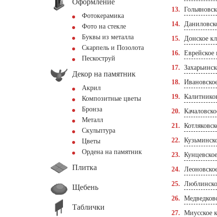
Оформление
Гольяновс
Фотокерамика
Даниловск
Фото на стекле
Буквы из металла
Донское к
Скарпель и Позолота
Еврейское
Пескоструй
Захарьинс
Декор на памятник
Ивановско
Акрил
Калитнико
Композитные цветы
Бронза
Качаловско
Металл
Котляковск
Скульптура
Кузьминск
Цветы
Ордена на памятник
Кунцевско
Плитка
Леоновско
Люблинско
Щебень
Медведков
Таблички
Миусское 