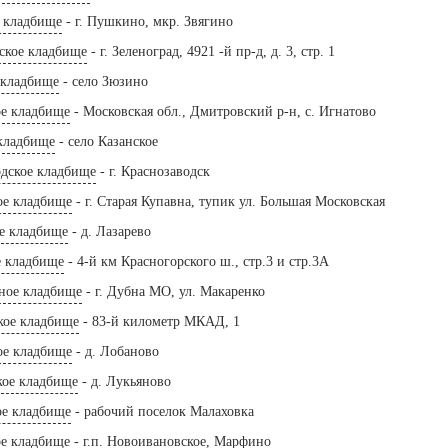
е кладбище
- г. Пушкино, мкр. Звягино
ское кладбище
- г. Зеленоград, 4921 -й пр-д, д. 3, стр. 1
 кладбище
- село Зюзино
ое кладбище
- Московская обл., Дмитровский р-н, с. Игнатово
 кладбище
- село Казанское
одское кладбище
- г. Краснозаводск
ое кладбище
- г. Старая Купавна, тупик ул. Большая Московская
е кладбище
- д. Лазарево
е кладбище
- 4-й км Красногорского ш., стр.3 и стр.3А
ное кладбище
- г. Дубна МО, ул. Макаренко
кое кладбище
- 83-й километр МКАД, 1
ое кладбище
- д. Лобаново
кое кладбище
- д. Лукьяново
ое кладбище
- рабочий поселок Малаховка
е кладбище
- г.п. Новоивановское, Марфино