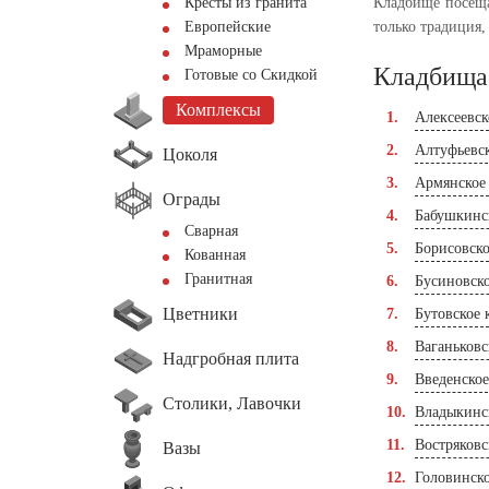
Кресты из гранита
Кладбище посеща
Европейские
только традиция,
Мраморные
Кладбища
Готовые со Скидкой
Комплексы
Алексеевс
Алтуфьевс
Цоколя
Армянское
Ограды
Бабушкинс
Сварная
Борисовск
Кованная
Гранитная
Бусиновск
Цветники
Бутовское
Ваганьковс
Надгробная плита
Введенско
Столики, Лавочки
Владыкинс
Востряковс
Вазы
Головинск