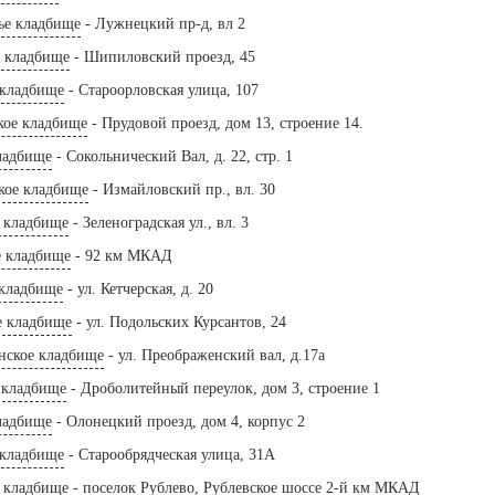
ье кладбище
- Лужнецкий пр-д, вл 2
е кладбище
- Шипиловский проезд, 45
 кладбище
- Староорловская улица, 107
кое кладбище
- Прудовой проезд, дом 13, строение 14.
ладбище
- Сокольнический Вал, д. 22, стр. 1
кое кладбище
- Измайловский пр., вл. 30
е кладбище
- Зеленоградская ул., вл. 3
е кладбище
- 92 км МКАД
 кладбище
- ул. Кетчерская, д. 20
е кладбище
- ул. Подольских Курсантов, 24
нское кладбище
- ул. Преображенский вал, д.17а
 кладбище
- Дроболитейный переулок, дом 3, строение 1
ладбище
- Олонецкий проезд, дом 4, корпус 2
 кладбище
- Старообрядческая улица, 31А
е кладбище
- поселок Рублево, Рублевское шоссе 2-й км МКАД