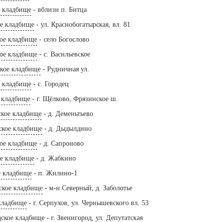
е кладбище
- вблизи п. Битца
ое кладбище
- ул. Краснобогатырская, вл. 81
кое кладбище
- село Богослово
кое кладбище
- с. Васильевское
ское кладбище
- Рудничная ул.
е кладбище
- с. Городец
 кладбище
- г. Щёлково, Фрязинское ш.
ское кладбище
- д. Деменьтьево
кое кладбище
- д. Дыдылдино
ое кладбище
- д. Сапроново
е кладбище
- д. Жабкино
 кладбище
- п. Жилино-1
ское кладбище
- м-н Северный, д. Заболотье
кладбище
- г. Серпухов, ул. Чернышевского вл. 53
дское кладбище
- г. Звенигород, ул. Депутатская