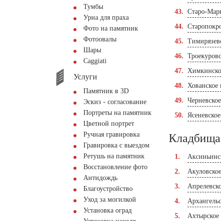
Тумбы
Старо-Мар
Урна для праха
Старопокр
Фото на памятник
Фотоовалы
Тимирязев
Шары
Троекуров
Сaggiati
Химкинско
Услуги
Хованское
Памятник в 3D
Черневско
Эскиз - согласование
Портреты на памятник
Ясеневско
Цветной портрет
Ручная гравировка
Кладбища
Гравировка с выездом
Ретушь на памятник
Аксиньинс
Восстановление фото
Акуловско
Антидождь
Апрелевск
Благоустройство
Уход за могилкой
Архангель
Установка оград
Ахтырское