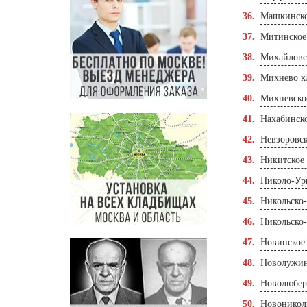
Машкинско
Митинское
Михайловс
Михнево к
Михневско
Нахабинск
Невзоровс
Никитское
Николо-Ур
Никольско
Никольско
Новинское
Новолужин
Новолюбер
Новоникол