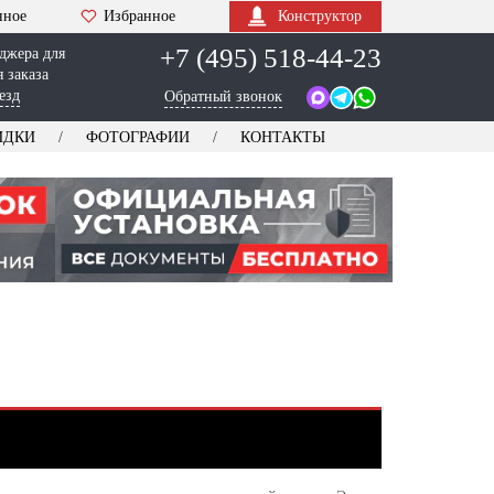
нное
Избранное
Конструктор
+7 (495) 518-44-23
джера для
 заказа
езд
Обратный звонок
ИДКИ
ФОТОГРАФИИ
КОНТАКТЫ