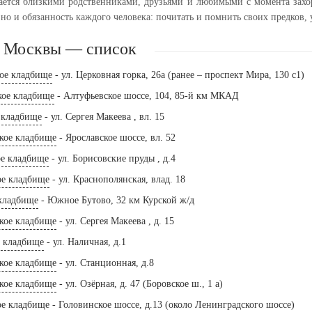
ется близкими родственниками, друзьями и любимыми с момента захо
 но и обязанность каждого человека: почитать и помнить своих предков, 
 Москвы — список
кое кладбище
- ул. Церковная горка, 26а (ранее – проспект Мира, 130 с1)
кое кладбище
- Алтуфьевское шоссе, 104, 85-й км МКАД
 кладбище
- ул. Сергея Макеева , вл. 15
кое кладбище
- Ярославское шоссе, вл. 52
ое кладбище
- ул. Борисовские пруды , д.4
ое кладбище
- ул. Краснополянская, влад. 18
 кладбище
- Южное Бутово, 32 км Курской ж/д
кое кладбище
- ул. Сергея Макеева , д. 15
е кладбище
- ул. Наличная, д.1
кое кладбище
- ул. Станционная, д.8
кое кладбище
- ул. Озёрная, д. 47 (Боровское ш., 1 а)
ое кладбище
- Головинское шоссе, д.13 (около Ленинградского шоссе)