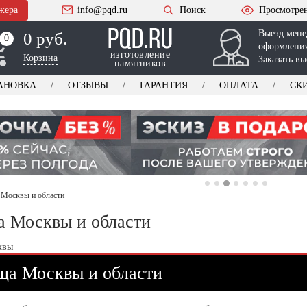
жера
info@pqd.ru
Поиск
Просмотре
Выезд мене
0 руб.
0
0
оформления
изготовление
Корзина
Заказать вы
памятников
АНОВКА
ОТЗЫВЫ
ГАРАНТИЯ
ОПЛАТА
СК
Москвы и области
 Москвы и области
ща Москвы и области