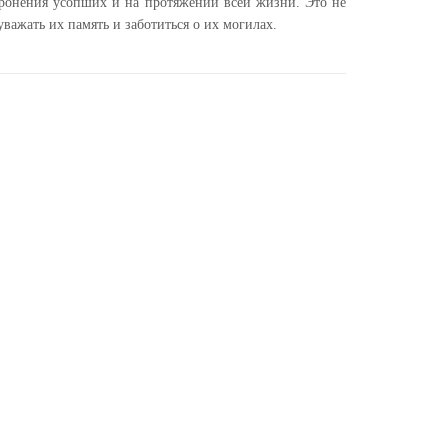
ронения усопших и на протяжении всей жизни. Это не
уважать их память и заботиться о их могилах.