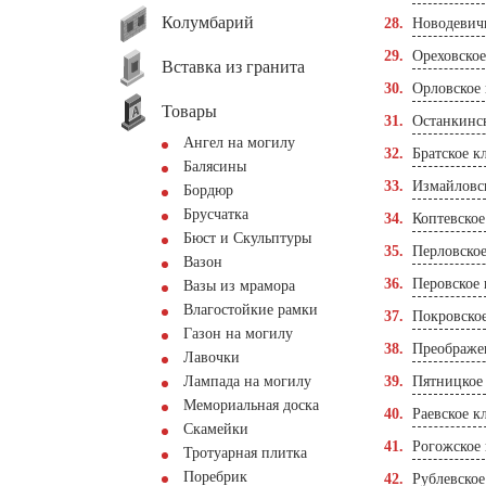
Колумбарий
Новодевич
Ореховско
Вставка из гранита
Орловское
Товары
Останкинс
Ангел на могилу
Братское к
Балясины
Измайловс
Бордюр
Брусчатка
Коптевско
Бюст и Скульптуры
Перловско
Вазон
Перовское
Вазы из мрамора
Влагостойкие рамки
Покровско
Газон на могилу
Преображе
Лавочки
Лампада на могилу
Пятницкое
Мемориальная доска
Раевское к
Скамейки
Рогожское
Тротуарная плитка
Поребрик
Рублевско