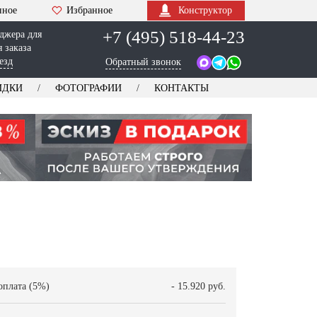
нное
Избранное
Конструктор
+7 (495) 518-44-23
джера для
 заказа
езд
Обратный звонок
ИДКИ
ФОТОГРАФИИ
КОНТАКТЫ
оплата (5%)
- 15.920 руб.