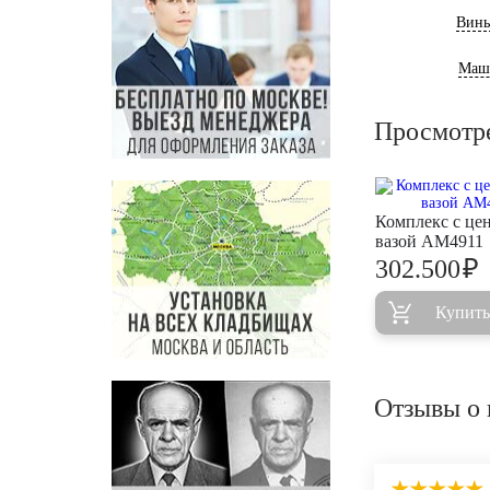
Винь
Маш
Просмотр
Комплекс с це
вазой AM4911
₽
302.500
Купить
Отзывы о 