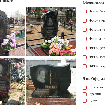
ятников
Оформление
Фото (Гра
Фото (Руч
Фото на к
Фото на ст
ФИО (Грав
ФИО (Песк
ФИО (Скар
Доп. Оформл
Эпитафия
Крестик
Цветы