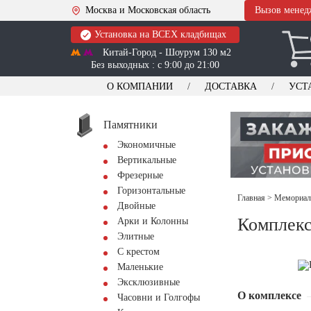
Москва и Московская область
Вызов менед
Установка на ВСЕХ кладбищах
Китай-Город - Шоурум 130 м2
Без выходных : с 9:00 до 21:00
О КОМПАНИИ
ДОСТАВКА
УСТ
Памятники
Экономичные
Вертикальные
Фрезерные
Горизонтальные
Главная
>
Мемориал
Двойные
Комплекс
Арки и Колонны
Элитные
С крестом
Маленькие
Эксклюзивные
О комплексе
Часовни и Голгофы