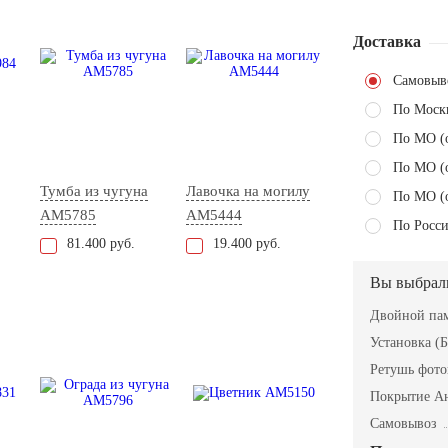
Доставка
Самовыв
По Моск
По МО (
По МО (
Тумба из чугуна
Лавочка на могилу
По МО (
AM5785
AM5444
По Росси
81.400 руб.
19.400 руб.
Вы выбрал
Двойной пам
Установка (Б
Ретушь фот
Покрытие А
Самовывоз