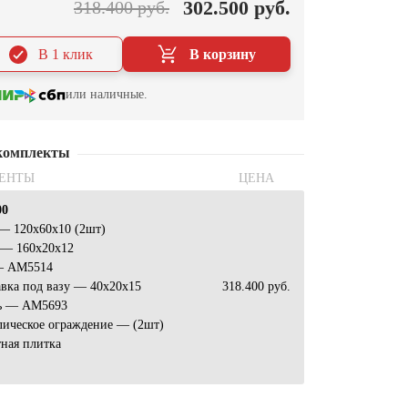
302.500 руб.
318.400 руб.
В 1 клик
В корзину
или наличные.
комплекты
ЕНТЫ
ЦЕНА
00
— 120х60х10 (2шт)
 — 160х20х12
— АМ5514
вка под вазу — 40х20х15
318.400 руб.
ь — AM5693
лическое ограждение — (2шт)
ная плитка