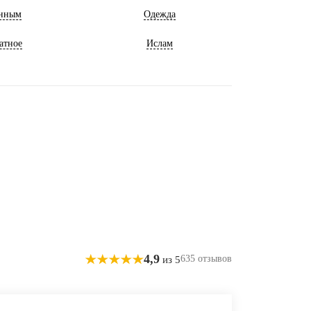
нным
Одежда
атное
Ислам
4,9
635 отзывов
из 5