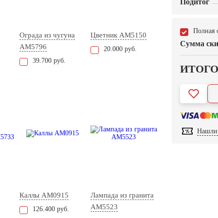
Подитог
Полная 
Ограда из чугуна
Цветник AM5150
Сумма ски
AM5796
20.000 руб.
39.700 руб.
ИТОГ
Нашли 
Каллы AM0915
Лампада из гранита
AM5523
126.400 руб.