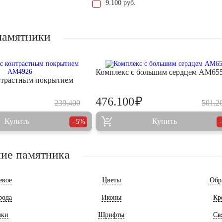
9.100 руб.
памятники
Комплекс с большим сердцем AM65
нтрастным покрытием
₽
476.100
239.400
501.2
Купить
Купить
5%
ие памятника
евое
Цветы
Обр
рода
Иконы
Кр
мки
Шрифты
Св