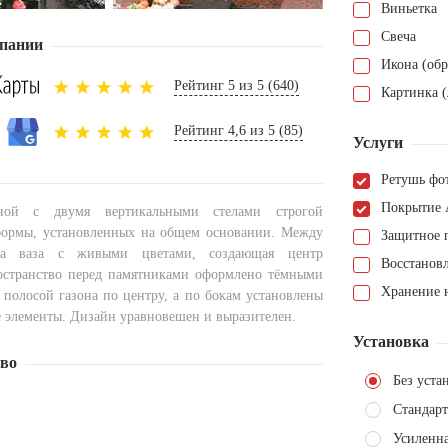
Виньетка
Свеча
пании
Икона (обр
Рейтинг 5 из 5 (640)
Картинка (
Рейтинг 4,6 из 5 (85)
Услуги
Ретушь фо
Покрытие 
ной с двумя вертикальными стелами строгой
формы, установленных на общем основании. Между
Защитное 
а ваза с живыми цветами, создающая центр
Восстанов
остранство перед памятниками оформлено тёмными
Хранение н
 полосой газона по центру, а по бокам установлены
 элементы. Дизайн уравновешен и выразителен.
Установка
тво
Без уста
Стандарт
Усиленна