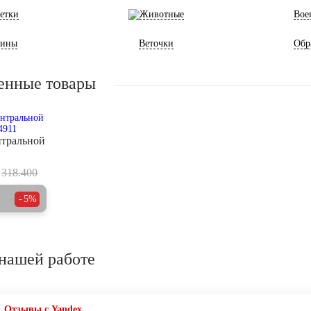
етки
Животные
Вое
ины
Веточки
Обр
енные товары
нтральной
318.400
5%
нашей работе
Отзывы с Yandex