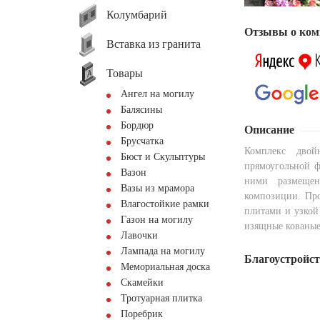
Колумбарий
Отзывы о ком
Вставка из гранита
Товары
Ангел на могилу
Балясины
Бордюр
Описание
Брусчатка
Комплекс двой
Бюст и Скульптуры
прямоугольной 
Вазон
ними размещен
Вазы из мрамора
композиции. Пр
Влагостойкие рамки
плитами и узкой
Газон на могилу
изящные кованые
Лавочки
Лампада на могилу
Благоустройс
Мемориальная доска
Скамейки
Тротуарная плитка
Поребрик