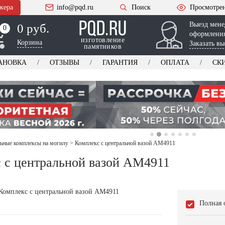
жера
info@pqd.ru
Поиск
Просмотре
Выезд мене
0 руб.
0
0
оформления
изготовление
Корзина
Заказать вы
памятников
АНОВКА
ОТЗЫВЫ
ГАРАНТИЯ
ОПЛАТА
СК
ьные комплексы на могилу
>
Комплекс с центральной вазой AM4911
 с центральной вазой AM4911
Полная 