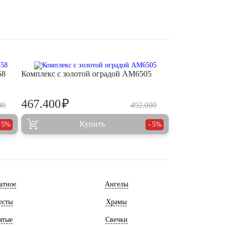
58
Комплекс с золотой оградой AM6505
₽
467.400
00
492.000
Купить
5%
5%
атное
Ангелы
есты
Храмы
ятые
Свечки