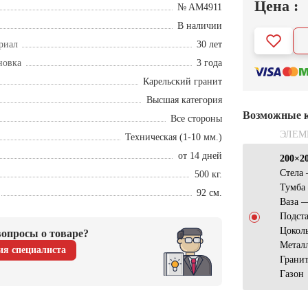
Цена :
№ AM4911
В наличии
риал
30 лет
новка
3 года
Карельский гранит
Высшая категория
Возможные 
Все стороны
ЭЛЕМ
Техническая (1-10 мм.)
от 14 дней
200×2
Стела 
500 кг.
Тумба
92 см.
Ваза 
Подста
Цокол
опросы о товаре?
Метал
ия специалиста
Гранит
Газон