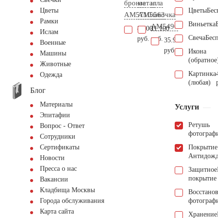
бронза
металла
и
Цветы
Бес
Цветы
AM5710
AM5563
лавочка
Рамки
Виньетка
AM5490
8.600
11.100
Ислам
Свеча
Бес
руб.
руб.
35.900
Военные
руб.
Икона
Машины
(обратное
Животные
Картинка
Одежда
(любая)
Блог
Материалы
Услуги
Эпитафии
Ретушь
Вопрос - Ответ
фотограф
Сотрудники
Покрытие
Сертификаты
Антидож
Новости
Пресса о нас
Защитное
покрытие
Вакансии
Кладбища Москвы
Восстано
фотограф
Города обслуживания
Карта сайта
Хранение