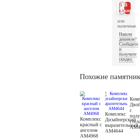
В 1
В
клик
корзин
или
наличные.
Нашли
дешевле?
Сообщите
и
получите
скидку.
Похожие памятни
Ком
Дво
с
Комплекс
пол
Комплекс
Дизайнерский
стел
красный с
выразительный
AM4
ангелом
AM4644
AM4968