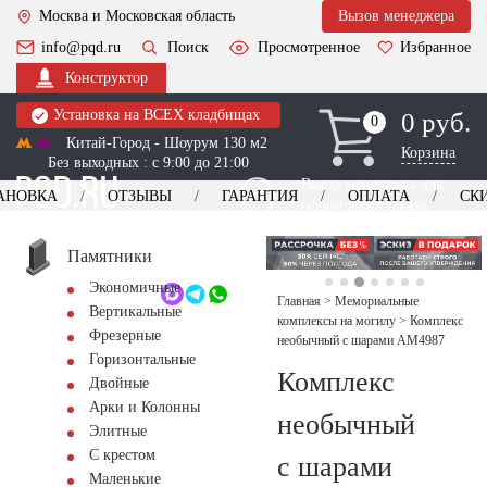
Москва и Московская область
Вызов менеджера
info@pqd.ru
Поиск
Просмотренное
Избранное
Конструктор
Установка на ВСЕХ кладбищах
0 руб.
0
0
Китай-Город - Шоурум 130 м2
Корзина
Без выходных : с 9:00 до 21:00
Выезд менеджера для
АНОВКА
ОТЗЫВЫ
ГАРАНТИЯ
ОПЛАТА
СК
оформления заказа
изготовление
Заказать выезд
памятников
+7 (495) 518-44-23
Памятники
Экономичные
Обратный звонок
Главная
>
Мемориальные
Вертикальные
комплексы на могилу
>
Комплекс
Фрезерные
необычный с шарами AM4987
Горизонтальные
Комплекс
Двойные
Арки и Колонны
необычный
Элитные
С крестом
с шарами
Маленькие