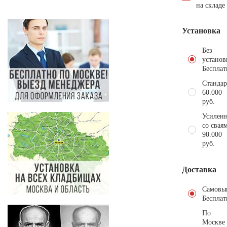
на складе
Установка
Без
установ
Бесплат
Стандар
60.000
руб.
Усиленн
со свая
90.000
руб.
Доставка
Самовы
Бесплат
По
Москве