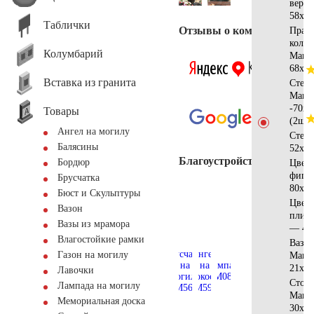
верх
58х30
Таблички
Отзывы о компании
Права
колон
Колумбарий
Манс
68х13
Вставка из гранита
Стела
Манс
-70х3
Товары
(2шт)
Ангел на могилу
Стела
Балясины
52х5
Благоустройство
Бордюр
Цвет
фигу
Брусчатка
80х35
Бюст и Скульптуры
Цвет
Вазон
плит
Вазы из мрамора
— 44
Влагостойкие рамки
Ваза 
Газон на могилу
Манс
21х21
Лавочки
Стол
Лампада на могилу
Манс
Мемориальная доска
30х15