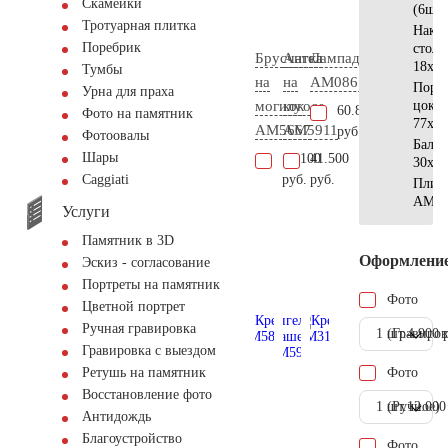
Скамейки
(6шт)
Тротуарная плитка
Накла
Поребрик
стол
Брусчатка
Ангел
Лампада
18х18
Тумбы
на
на
AM0867
Поре
Урна для праха
могилу
кокосе
цоко
60.800
Фото на памятник
77х15
AM5667
AM5911
руб.
Фотоовалы
Баля
Шары
17.100
41.500
30х12
руб.
руб.
Сaggiati
Плит
АМ56
Услуги
Памятник в 3D
Оформлени
Эскиз - согласование
Портреты на памятник
Фото
Цветной портрет
Ручная гравировка
1 шт.
(Гравиров
4.900 
Гравировка с выездом
Фото
Ретушь на памятник
Восстановление фото
1 шт.
(Ручное)
12.000
Антидождь
Благоустройство
Фото