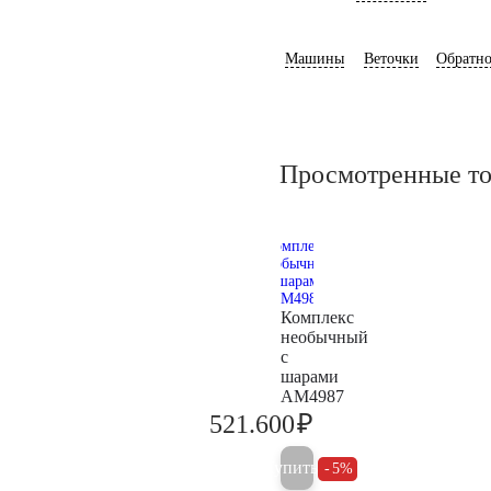
Машины
Веточки
Обратно
Просмотренные т
Комплекс
необычный
с
шарами
AM4987
₽
521.600
549.100
Купить
5%