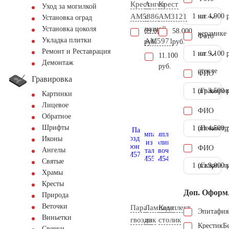
Крест
Ангел
Крест
Уход за могилкой
AM5886
с
AM3121
1 шт.
на
4.900 
Установка оград
чашей
Установка цоколя
69.000
58.000
керамике
Фото
Укладка плитки
AM5971
руб.
руб.
Ремонт и Реставрация
1 шт.
на
9.100 
11.100
Демонтаж
руб.
стекле
ФИО
Гравировка
1 шт.
(Гравиров
3.500 
Картинки
Лицевое
ФИО
Обратное
Шрифты
1 шт.
(Пескостр
4.500 
Иконы
ФИО
Ангелы
Святые
1 шт.
(Скарпель
9.000 
Храмы
Кресты
Доп. Оформ
Природа
Веточки
Пара
Лампада
Комплект
Эпитафия
Виньетки
гвоздик
из
столик
Крестик
Б
Свечки