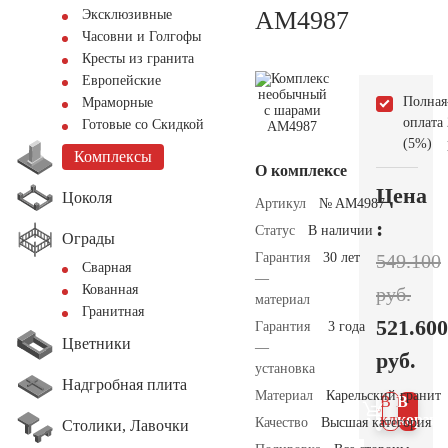
AM4987
Эксклюзивные
Часовни и Голгофы
Кресты из гранита
Европейские
Полная
Мраморные
оплата
Готовые со Скидкой
(5%)
Комплексы
О комплексе
Цена
Цоколя
Артикул
№ AM4987
:
Статус
В наличии
Ограды
Гарантия
30 лет
549.100
Сварная
—
Кованная
руб.
материал
Гранитная
521.600
Гарантия
3 года
Цветники
—
руб.
установка
Надгробная плита
Материал
Карельский гранит
В 1
В
клик
корзин
Качество
Высшая категория
Столики, Лавочки