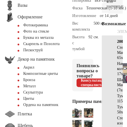
Полировка
Все стороны
или
Вазы
наличные.
Фаска
Техническая (1-10 мм.)
Изготовление
от 14 дней
Оформление
Вес
500 кг.
Возможные
Фотокерамика
комплекта
Фото на стекле
ЭЛЕ
Высота
92 см.
Буквы из металла
200х2
с
Скарпель и Позолота
Стела
тумбой
Пескоструй
Манс
65х12
Декор на памятник
Накла
Появились
Акрил
коло
вопросы о
Композитные цветы
17х5
товаре?
Шар
Бронза
Консультация
специалиста
Манс
Металл
(7шт)
Скульптура
Тумб
Цветы
Примеры памятников
115х5
Ордена на памятник
Тумб
50х40
Плитка
Стела
изогн
Щебень