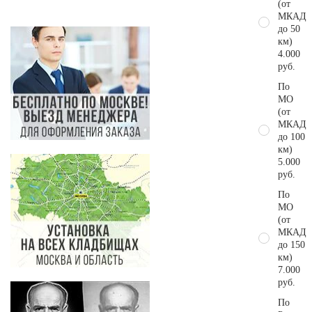
(от
МКАД
до 50
км)
4.000
руб.
По
МО
(от
МКАД
до 100
км)
5.000
руб.
По
МО
(от
МКАД
до 150
км)
7.000
руб.
По