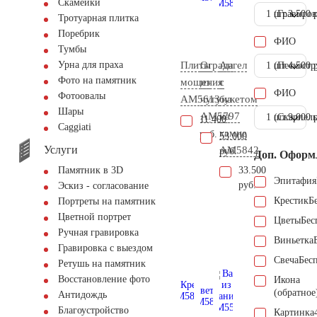
Скамейки
1 шт.
(Гравиров
3.500 
Тротуарная плитка
Поребрик
ФИО
Тумбы
Плиты
Ограда
Ангел
Урна для праха
1 шт.
(Пескостр
4.500 
Фото на памятник
мощения
из
с
ФИО
Фотоовалы
AM5613
чугуна
букетом
Шары
AM5797
на
1 шт.
(Скарпель
9.000 
11.400
Сaggiati
камне
руб.
53.000
Услуги
AM5842
руб.
Доп. Оформ
33.500
Памятник в 3D
Эпитафия
руб.
Эскиз - согласование
Крестик
Б
Портреты на памятник
Цветной портрет
Цветы
Бес
Ручная гравировка
Виньетка
Гравировка с выездом
Свеча
Бес
Ретушь на памятник
Восстановление фото
Икона
(обратное
Антидождь
Благоустройство
Картинка