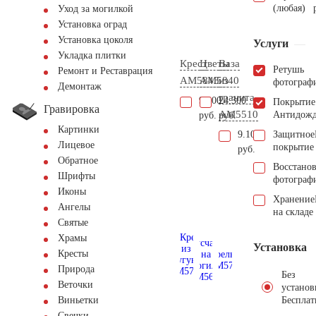
(любая)
Уход за могилкой
Установка оград
Установка цоколя
Услуги
Укладка плитки
Крест
Цветы
Ваза
Ретушь
Ремонт и Реставрация
AM5843
AM5840
из
фотограф
Демонтаж
гранита
9.200
24.300
Покрытие
Гравировка
AM5510
Антидож
руб.
руб.
Картинки
9.100
Защитное
Лицевое
покрытие
руб.
Обратное
Восстано
Шрифты
фотограф
Иконы
Хранение
Ангелы
на складе
Святые
Храмы
Установка
Кресты
Природа
Без
Веточки
установ
Бесплат
Виньетки
Свечки