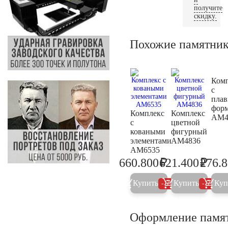
получите
скидку.
Похожие памятни
Ком
с
пла
фор
Комплекс
Комплекс
AM4
с
цветной
коваными
фигурный
элементами
AM4836
AM6535
₽
₽
660.800
621.400
276.
695.600
654.1
Купить
Купить
Куп
5%
5%
Оформление памя