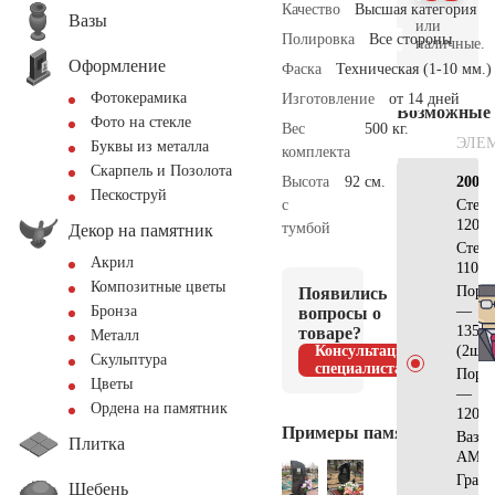
Качество
Высшая категория
Вазы
или
Полировка
Все стороны
наличные.
Оформление
Фаска
Техническая (1-10 мм.)
Фотокерамика
Изготовление
от 14 дней
Возможные
Фото на стекле
Вес
500 кг.
ЭЛЕ
Буквы из металла
комплекта
Скарпель и Позолота
Высота
92 см.
200×
Пескоструй
с
Стел
120х6
тумбой
Декор на памятник
Стел
Акрил
110х5
Композитные цветы
Поре
Появились
—
Бронза
вопросы о
135х2
товаре?
Металл
Консультация
(2шт)
Скульптура
специалиста
Поре
Цветы
—
Ордена на памятник
120х2
Примеры памятников
Ваза
Плитка
АМ55
Грани
Щебень