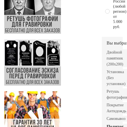
России
(любой
регион)
от
5.000
руб.
Вы выбра
Двойной
памятник
(200x200)
Установка
(Без
установки)
Ретушь
фотографи
Покрытие
Антидождь
Самовывоз
Подитог