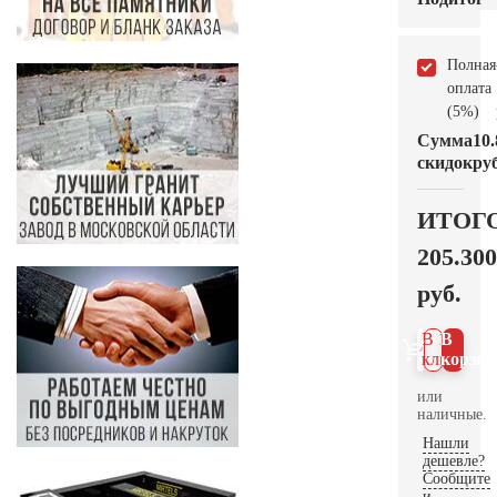
Полная
оплата
(5%)
Сумма
10.
скидок
руб
ИТОГ
205.300
руб.
В 1
В
клик
корзин
или
наличные.
Нашли
дешевле?
Сообщите
и