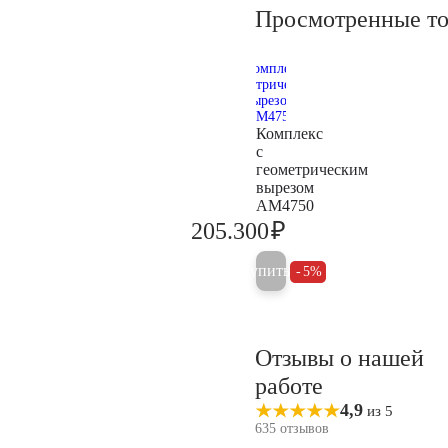
Просмотренные т
Комплекс
с
геометрическим
вырезом
AM4750
₽
205.300
216.100
Купить
5%
Отзывы о нашей
работе
4,9
из 5
635 отзывов