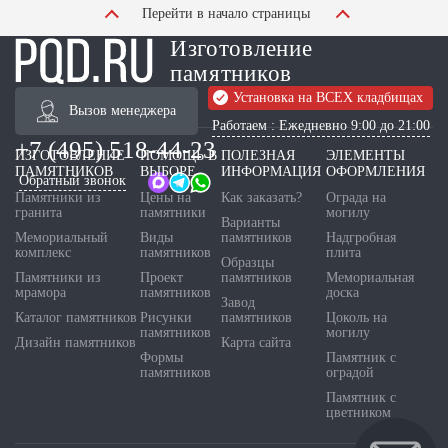
Перейти в начало страницы
Изготовление
памятников
Установка на ВСЕХ кладбищах
Вызов менеджера
Работаем : Ежедневно 9:00 до 21:00
+7 (495) 518-44-23
ИЗГОТОВЛЕНИЕ
ПОМОЩЬ В
ПОЛЕЗНАЯ
ЭЛЕМЕНТЫ
ПАМЯТНИКОВ
ВЫБОРЕ
ИНФОРМАЦИЯ
ОФОРМЛЕНИЯ
Обратный звонок
Памятники из
Цены на
Как заказать?
Ограда на
гранита
памятники
могилу
Варианты
Мемориальный
Виды
памятников
Надгробная
комплекс
памятников
плита
Образцы
Памятники из
Проект
памятников
Мемориальная
мрамора
памятников
доска
Завод
Каталог памятников
Рисунки
памятников
Цоколь на
памятников
могилу
Дизайн памятников
Карта сайта
Формы
Памятник с
памятников
оградой
Памятник с
цветником