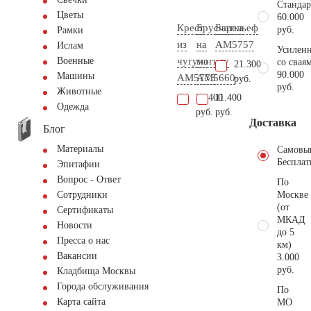
Стандар
Цветы
60.000
Крест
Брусчатка
Барельеф
руб.
Рамки
из
на
AM5757
Ислам
Усиленн
чугуна
могилу
Военные
со свая
21.300
90.000
Машины
AM5773
AM5660
руб.
руб.
Животные
31.400
11.400
Одежда
руб.
руб.
Доставка
Блог
Материалы
Самовы
Бесплат
Эпитафии
Вопрос - Ответ
По
Москве
Сотрудники
(от
Сертификаты
МКАД
Новости
до 5
Пресса о нас
км)
Вакансии
3.000
руб.
Кладбища Москвы
Города обслуживания
По
Карта сайта
МО