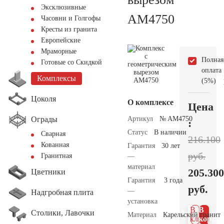
Эксклюзивные
AM4750
Часовни и Голгофы
Кресты из гранита
Европейские
Мраморные
Полная
Готовые со Скидкой
оплата
Комплексы
(5%)
Цоколя
О комплексе
Цена
Ограды
Артикул
№ AM4750
:
Статус
В наличии
Сварная
216.100
Кованная
Гарантия
30 лет
руб.
Гранитная
—
материал
205.300
Цветники
Гарантия
3 года
руб.
—
Надгробная плита
установка
В 1
В
Столики, Лавочки
Материал
Карельский гранит
клик
корзин