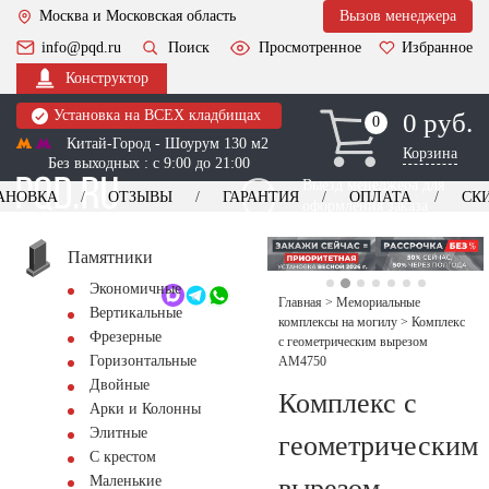
Москва и Московская область
Вызов менеджера
info@pqd.ru
Поиск
Просмотренное
Избранное
Конструктор
Установка на ВСЕХ кладбищах
0 руб.
0
0
Китай-Город - Шоурум 130 м2
Корзина
Без выходных : с 9:00 до 21:00
Выезд менеджера для
АНОВКА
ОТЗЫВЫ
ГАРАНТИЯ
ОПЛАТА
СК
оформления заказа
изготовление
Заказать выезд
памятников
+7 (495) 518-44-23
Памятники
Экономичные
Обратный звонок
Главная
>
Мемориальные
Вертикальные
комплексы на могилу
>
Комплекс
Фрезерные
с геометрическим вырезом
Горизонтальные
AM4750
Двойные
Комплекс с
Арки и Колонны
Элитные
геометрическим
С крестом
вырезом
Маленькие