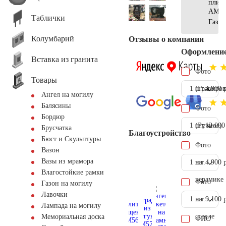
плит
АМ56
Таблички
Газон
Колумбарий
Отзывы о компании
Оформлени
Вставка из гранита
Фото
Товары
1 шт.
(Гравиров
4.900 
Ангел на могилу
Балясины
Фото
Бордюр
1 шт.
(Ручное)
12.000
Брусчатка
Благоустройство
Бюст и Скульптуры
Фото
Вазон
Вазы из мрамора
1 шт.
на
4.900 
Влагостойкие рамки
керамике
Фото
Газон на могилу
Лавочки
1 шт.
на
9.100 
Лампада на могилу
стекле
Мемориальная доска
ФИО