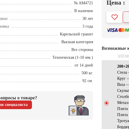
Цена :
№ AM4721
В наличии
риал
30 лет
новка
3 года
Карельский гранит
Высшая категория
Возможные 
Все стороны
ЭЛЕМ
Техническая (1-10 мм.)
от 14 дней
200×2
Стела
500 кг.
Круг 
92 см.
Ваза 
Скульп
Столб
опросы о товаре?
Метал
ия специалиста
Плита
Плита
Троту
Бордю