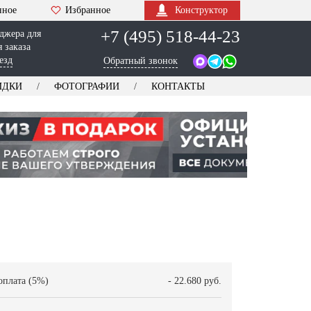
нное
Избранное
Конструктор
+7 (495) 518-44-23
джера для
 заказа
езд
Обратный звонок
ИДКИ
ФОТОГРАФИИ
КОНТАКТЫ
оплата (5%)
- 22.680 руб.