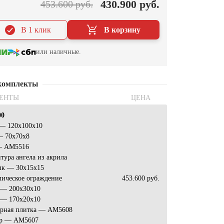
430.900 руб.
453.600 руб.
В 1 клик
В корзину
или наличные.
комплекты
ЕНТЫ
ЦЕНА
00
 — 120х100х10
— 70х70х8
— АМ5516
тура ангела из акрила
ик — 30х15х15
лическое ограждение
453.600 руб.
 — 200х30х10
 — 170х20х10
арная плитка — АМ5608
р — АМ5607