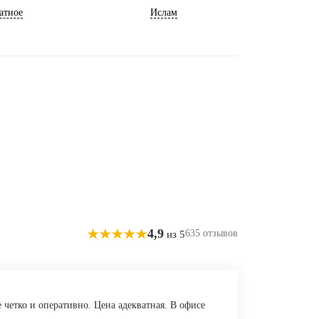
атное
Ислам
4,9
635 отзывов
из 5
 четко и оперативно. Цена адекватная. В офисе