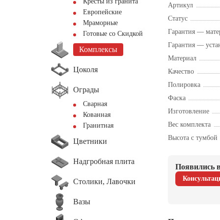
Кресты из гранита
Артикул
Европейские
Статус
Мраморные
Гарантия — мате
Готовые со Скидкой
Гарантия — уста
Комплексы
Материал
Цоколя
Качество
Полировка
Ограды
Фаска
Сварная
Изготовление
Кованная
Вес комплекта
Гранитная
Высота с тумбой
Цветники
Надгробная плита
Появились в
Консультац
Столики, Лавочки
Вазы