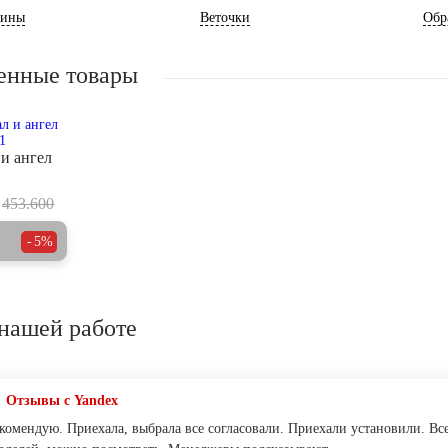
ины
Веточки
Обр
енные товары
и ангел
453.600
5%
нашей работе
Отзывы с Yandex
комендую. Приехала, выбрала все согласовали. Приехали установили. Все