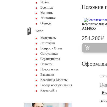
Ислам
Похожие 
Военные
Машины
Животные
Одежда
Комплекс плам
AM4655
Блог
₽
254.200
Материалы
Эпитафии
Вопрос - Ответ
Сотрудники
Сертификаты
Оформлен
Новости
Пресса о нас
Вакансии
Лиц
Кладбища Москвы
При
Города обслуживания
Карта сайта
Ра
Винь