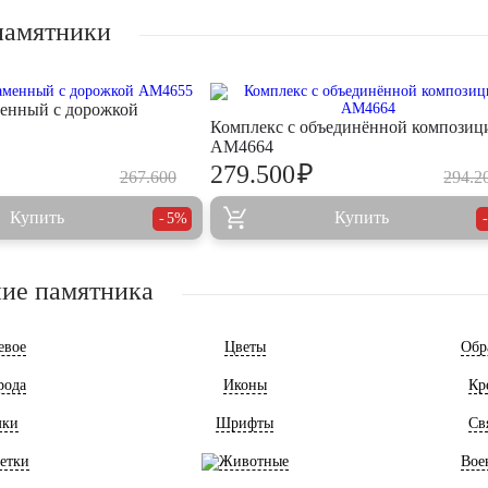
памятники
енный с дорожкой
Комплекс с объединённой композиц
AM4664
₽
279.500
267.600
294.2
Купить
Купить
5%
ие памятника
евое
Цветы
Обр
рода
Иконы
Кр
мки
Шрифты
Св
етки
Животные
Вое