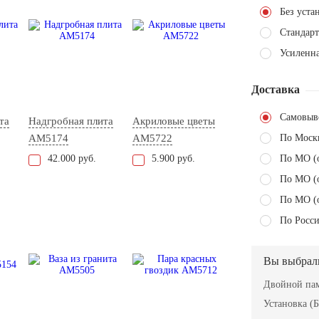
Без уста
Стандарт
Усиленна
Доставка
Самовыв
та
Надгробная плита
Акриловые цветы
AM5174
AM5722
По Моск
42.000 руб.
5.900 руб.
По МО (
По МО (
По МО (
По Росси
Вы выбрал
Двойной пам
Установка (Б