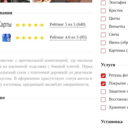
Эпитафия
Крестик
пании
Цветы
Рейтинг 5 из 5 (640)
Виньетка
Свеча
Рейтинг 4,6 из 5 (85)
Икона (обр
Картинка (
мплекс с оригинальной композицией, где овальная
Услуги
на на наклонной подставке с боковой плитой. Перед
куратный газон с плиточной дорожкой по диагонали
Ретушь фо
кустом. В оформлении присутствует статуя ангела и
Покрытие 
 у изголовья, придающий ансамблю завершённость.
Защитное 
тво
Восстанов
Хранение н
Установка