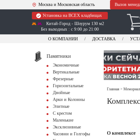
Москва и Московская область
Вызов менед
Установка на ВСЕХ кладбищах
Китай-Город - Шоурум 130 м2
Без выходных : с 9:00 до 21:00
О КОМПАНИИ
ДОСТАВКА
УСТ
Памятники
Экономичные
Вертикальные
Фрезерные
Горизонтальные
Главная
>
Мемориал
Двойные
Комплекс
Арки и Колонны
Элитные
С крестом
Маленькие
Эксклюзивные
О комплексе
Часовни и Голгофы