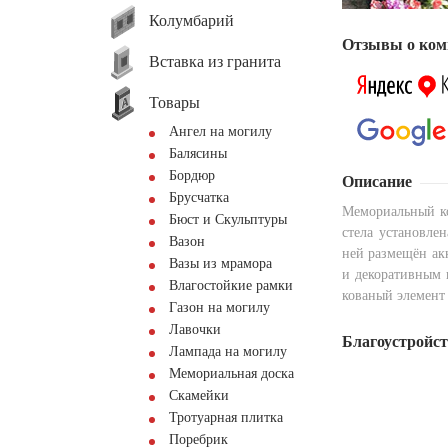
Колумбарий
Отзывы о ком
Вставка из гранита
Товары
Ангел на могилу
Балясины
Бордюр
Описание
Брусчатка
Мемориальный ко
Бюст и Скульптуры
стела установле
Вазон
ней размещён ак
Вазы из мрамора
и декоративным 
Влагостойкие рамки
кованый элемент
Газон на могилу
Лавочки
Благоустройс
Лампада на могилу
Мемориальная доска
Скамейки
Тротуарная плитка
Поребрик