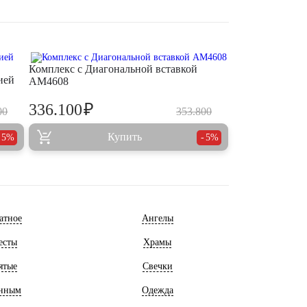
Комплекс с Диагональной вставкой
ией
AM4608
₽
336.100
00
353.800
Купить
5%
5%
атное
Ангелы
есты
Храмы
ятые
Свечки
нным
Одежда