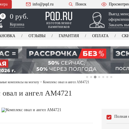
жера
info@pqd.ru
Поиск
Просмотре
Выезд мене
0 руб.
0
0
оформления
изготовление
Корзина
Заказать вы
памятников
АНОВКА
ОТЗЫВЫ
ГАРАНТИЯ
ОПЛАТА
СК
ьные комплексы на могилу
>
Комплекс овал и ангел AM4721
 овал и ангел AM4721
Полная 