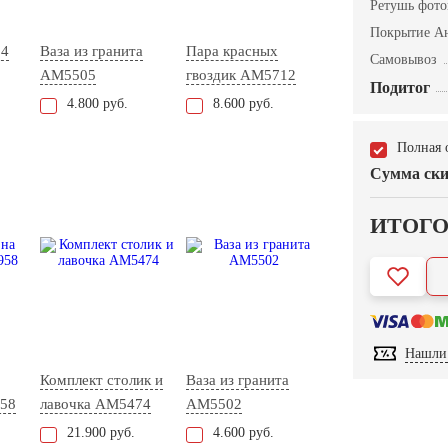
Ретушь фот
Покрытие А
54
Ваза из гранита
Пара красных
Самовывоз
AM5505
гвоздик AM5712
Подитог
4.800 руб.
8.600 руб.
Полная 
Сумма ски
ИТОГ
Нашли 
Комплект столик и
Ваза из гранита
58
лавочка АМ5474
AM5502
21.900 руб.
4.600 руб.