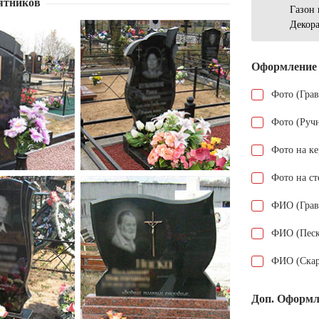
ятников
Газон 
Декор
Оформление
Фото (Гра
Фото (Руч
Фото на к
Фото на ст
ФИО (Грав
ФИО (Песк
ФИО (Скар
Доп. Оформл