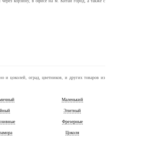
через корзину, в офисе на м. Китай город, а также с
о и цоколей, оград, цветников, и других товаров из
мичный
Маленький
йный
Элитный
юзивные
Фрезерные
рамора
Цоколя