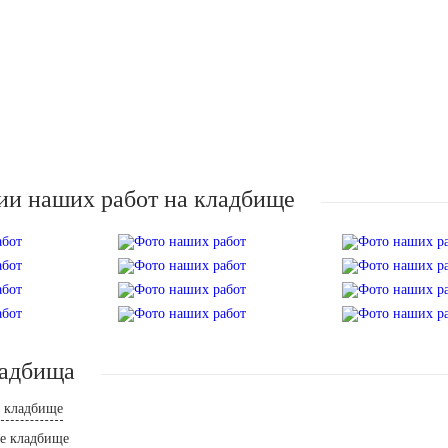
ии наших работ на кладбище
ладбища
е кладбище
ое кладбище