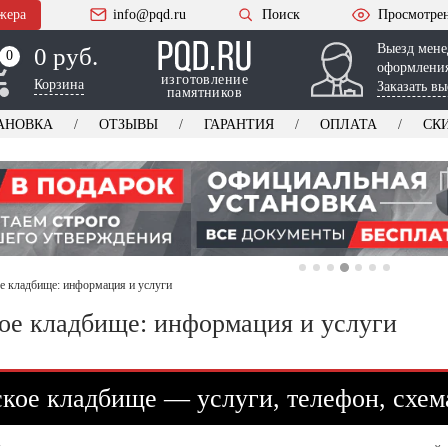
жера
info@pqd.ru
Поиск
Просмотре
Выезд мене
0 руб.
0
0
оформления
изготовление
Корзина
Заказать вы
памятников
АНОВКА
ОТЗЫВЫ
ГАРАНТИЯ
ОПЛАТА
СК
е кладбище: информация и услуги
ое кладбище: информация и услуги
кое кладбище — услуги, телефон, схем