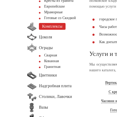
Кресты из гранита
Волковское клад
Европейские
помощью услуги 
Мраморные
Готовые со Скидкой
городское 
Комплексы
Часы работы
Возможнос
Цоколя
Как доеха
Ограды
Услуги и 
Сварная
Кованная
Мы осуществляем
Гранитная
нашего каталога,
Цветники
Вертик
Надгробная плита
С кр
Столики, Лавочки
Часовни 
Вазы
Гот