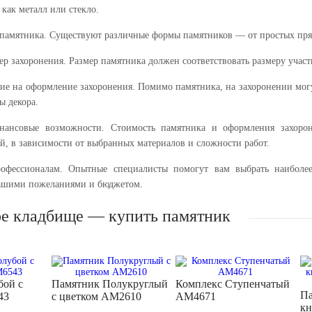
 как металл или стекло.
памятника. Существуют различные формы памятников — от простых пр
р захоронения. Размер памятника должен соответствовать размеру участ
ие на оформление захоронения. Помимо памятника, на захоронении могу
ы декора.
нансовые возможности. Стоимость памятника и оформления захорон
й, в зависимости от выбранных материалов и сложности работ.
рофессионалам. Опытные специалисты помогут вам выбрать наиболе
вашими пожеланиями и бюджетом.
ое кладбище — купить памятник
бой с
Памятник Полукруглый
Комплекс Ступенчатый
Па
43
с цветком AM2610
AM4671
кн