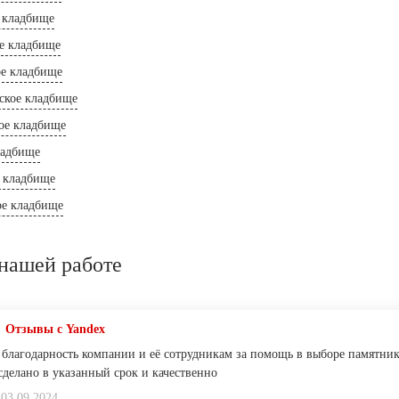
 кладбище
е кладбище
ое кладбище
кое кладбище
ое кладбище
ладбище
 кладбище
ое кладбище
нашей работе
Отзывы с Yandex
 благодарность компании и её сотрудникам за помощь в выборе памятника
сделано в указанный срок и качественно
03.09.2024