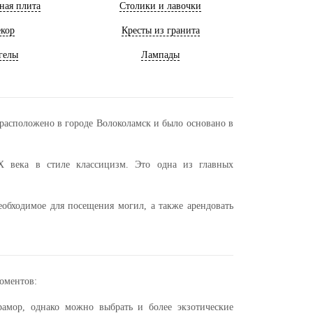
ная плита
Столики и лавочки
кор
Кресты из гранита
гелы
Лампады
асположено в городе Волоколамск и было основано в
X века в стиле классицизм. Это одна из главных
еобходимое для посещения могил, а также арендовать
оментов:
рамор, однако можно выбрать и более экзотические