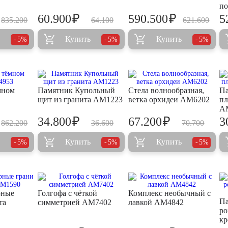
по
₽
₽
60.900
590.500
5
835.200
64.100
621.600
Купить
Купить
5%
5%
5%
мном
Памятник Купольный
Стела волнообразная,
Па
щит из гранита AM1223
ветка орхидеи AM6202
пл
A
₽
₽
34.800
67.200
3
862.200
36.600
70.700
Купить
Купить
5%
5%
5%
рные
Голгофа с чёткой
Комплекс необычный с
Па
та
симметрией AM7402
лавкой AM4842
ро
кр