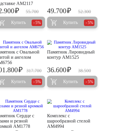
дставке AM2117
₽
₽
2.900
49.700
55.700
52.300
Купить
Купить
5%
5%
мятник с Овальной
Памятник Лировидный
итой и ангелом
контур AM1525
M6756
₽
₽
01.800
36.600
317.700
38.500
Купить
Купить
5%
5%
мятник Сердце с
Комплекс с
зами и резной
шарообразной стелой
омкой AM1778
AM4994