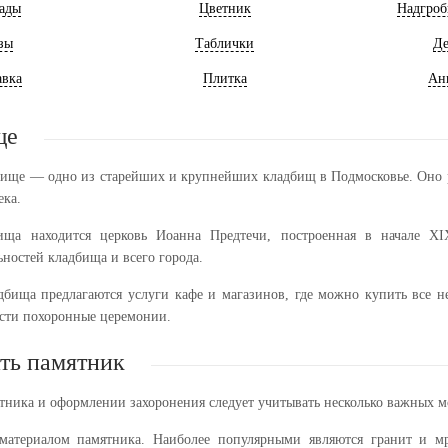
ады
Цветник
Надгроб
зы
Таблички
Де
авка
Плитка
Ан
ще
бище — одно из старейших и крупнейших кладбищ в Подмосковье. Оно р
ека.
ища находится церковь Иоанна Предтечи, построенная в начале XI
ностей кладбища и всего города.
дбища предлагаются услуги кафе и магазинов, где можно купить все н
ести похоронные церемонии.
ть памятник
тника и оформлении захоронения следует учитывать несколько важных м
 материалом памятника. Наиболее популярными являются гранит и м