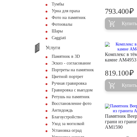
Тумбы
₽
793.400
Урна для праха
Фото на памятник
Купить
Фотоовалы
Шары
Сaggiati
Услуги
Комплекс в тё
Памятник в 3D
камне AM4953
Эскиз - согласование
Портреты на памятник
₽
819.100
Цветной портрет
Ручная гравировка
Купить
Гравировка с выездом
Ретушь на памятник
Восстановление фото
Антидождь
Памятник Вее
Благоустройство
грани из грани
Уход за могилкой
AM1590
Установка оград