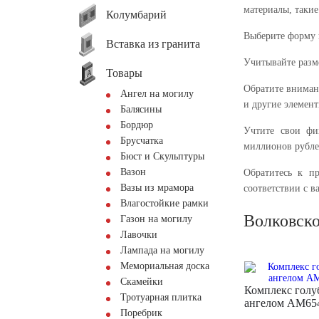
материалы, такие
Колумбарий
Выберите форму 
Вставка из гранита
Учитывайте разме
Товары
Обратите вниман
Ангел на могилу
и другие элемент
Балясины
Бордюр
Учтите свои фи
Брусчатка
миллионов рубле
Бюст и Скульптуры
Вазон
Обратитесь к п
Вазы из мрамора
соответствии с 
Влагостойкие рамки
Волковск
Газон на могилу
Лавочки
Лампада на могилу
Мемориальная доска
Скамейки
Комплекс голу
Тротуарная плитка
ангелом AM65
Поребрик