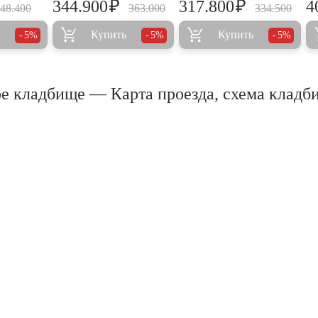
₽
₽
344.900
317.800
4
48.400
363.000
334.500
Купить
Купить
5%
5%
5%
е кладбище — Карта проезда, схема кладб