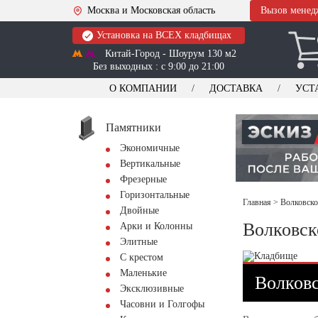
Москва и Московская область
Вызов менед
Установка на ВСЕХ кладбищах
Китай-Город - Шоурум 130 м2
Без выходных : с 9:00 до 21:00
О КОМПАНИИ
ДОСТАВКА
УСТ
Памятники
Экономичные
Вертикальные
Фрезерные
Горизонтальные
Главная
>
Волковско
Двойные
Волковск
Арки и Колонны
Элитные
С крестом
Маленькие
Волковс
Эксклюзивные
Часовни и Голгофы