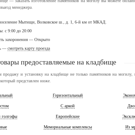
бище — заказать изготовление памятников на могилу вы можете онлайн 
выезд менеджера.
поселение Мытищи, Волковское ш., д. 1, 6-й км от МКАД.
: с 9:00 до 20:00
ть захоронения — Открыто
ть —
смотреть карту проезда
товары предоставляемые на кладбище
 продажу и установку на кладбище не только памятников на могилу, н
 который представлен ниже.
альный
Горизонтальный
Эконо
естом
С аркой
Дво
и голгофы
Европейские
Экскл
овые
Мемориальные комплексы
Из м