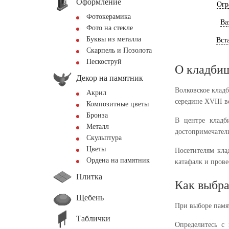
Оформление
Огр
Фотокерамика
Ва
Фото на стекле
Буквы из металла
Вст
Скарпель и Позолота
Пескоструй
О кладби
Декор на памятник
Волковское клад
Акрил
середине XVIII в
Композитные цветы
Бронза
В центре кладб
Металл
достопримечатель
Скульптура
Цветы
Посетителям кла
Ордена на памятник
катафалк и пров
Плитка
Как выбра
Щебень
При выборе памя
Таблички
Определитесь с