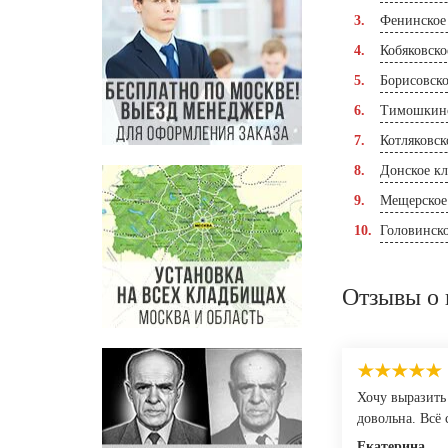
Фенинское
Кобяковско
Борисовск
Тимошкинс
Котляковск
Донское к
Мещерское
Головинск
Отзывы о 
Хочу выразить
довольна. Всё 
Екатерина