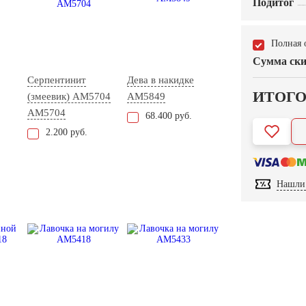
Подитог
Полная 
Сумма ски
Серпентинит
Дева в накидке
ИТОГ
(змеевик) АМ5704
AM5849
AM5704
68.400 руб.
2.200 руб.
Нашли 