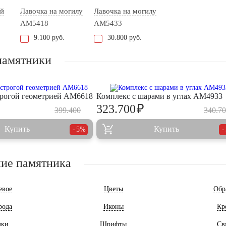
ой
Лавочка на могилу
Лавочка на могилу
AM5418
AM5433
9.100 руб.
30.800 руб.
памятники
трогой геометрией AM6618
Комплекс с шарами в углах AM4933
₽
323.700
399.400
340.7
Купить
Купить
5%
ие памятника
евое
Цветы
Обр
рода
Иконы
Кр
мки
Шрифты
Св