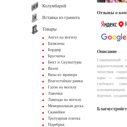
Колумбарий
Отзывы о ком
Вставка из гранита
Товары
Ангел на могилу
Балясины
Бордюр
Описание
Брусчатка
Современный 
Бюст и Скульптуры
выразительным ц
Вазон
лепестков соед
Вазы из мрамора
пары — символ
Влагостойкие рамки
глубокого си
Газон на могилу
напоминающим в
Лавочки
бортики, создаю
Лампада на могилу
Мемориальная доска
Благоустройс
Скамейки
Тротуарная плитка
Поребрик