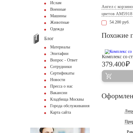
Ислам
Ангел с корзин
Военные
цветов AM5918
Машины
54.200 руб.
Животные
Одежда
Похожие 
Блог
Материалы
Эпитафии
Комплекс со с
Вопрос - Ответ
₽
379.400
Сотрудники
Сертификаты
Новости
Пресса о нас
Вакансии
Оформлен
Кладбища Москвы
Города обслуживания
Лиц
Карта сайта
При
Ра