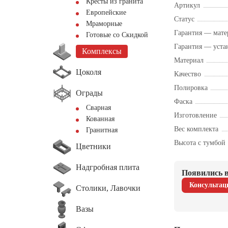
Кресты из гранита
Артикул
Европейские
Статус
Мраморные
Гарантия — мате
Готовые со Скидкой
Гарантия — уста
Комплексы
Материал
Цоколя
Качество
Полировка
Ограды
Фаска
Сварная
Изготовление
Кованная
Вес комплекта
Гранитная
Высота с тумбой
Цветники
Надгробная плита
Появились в
Консультац
Столики, Лавочки
Вазы