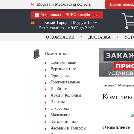
Москва и Московская область
Вызов менед
Установка на ВСЕХ кладбищах
Китай-Город - Шоурум 130 м2
Без выходных : с 9:00 до 21:00
О КОМПАНИИ
ДОСТАВКА
УСТ
Памятники
Экономичные
Вертикальные
Фрезерные
Горизонтальные
Главная
>
Мемориал
Двойные
Комплекс
Арки и Колонны
Элитные
С крестом
Маленькие
Эксклюзивные
О комплексе
Часовни и Голгофы