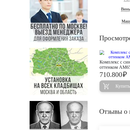
Винь
Маш
Просмотр
Комплекс с си
оттенком AM6
₽
710.800
Купить
Отзывы о 