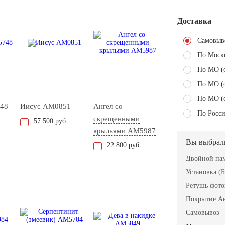
Доставка
Самовыв
По Моск
По МО (
По МО (
По МО (
48
Иисус AM0851
Ангел со
По Росси
скрещенными
57.500 руб.
крыльями AM5987
Вы выбрал
22.800 руб.
Двойной пам
Установка (Б
Ретушь фот
Покрытие А
Самовывоз