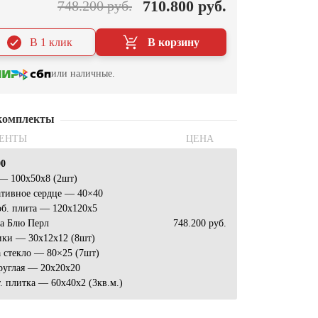
710.800 руб.
748.200 руб.
В 1 клик
В корзину
или наличные.
комплекты
ЕНТЫ
ЦЕНА
00
— 100x50x8 (2шт)
ативное сердце — 40×40
об. плита — 120x120x5
ка Блю Перл
748.200 руб.
ики — 30x12x12 (8шт)
 стекло — 80×25 (7шт)
руглая — 20x20x20
. плитка — 60x40x2 (3кв.м.)