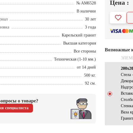
Цена :
№ AM6528
В наличии
риал
30 лет
новка
3 года
Карельский гранит
Высшая категория
Возможные 
Все стороны
ЭЛЕМ
Техническая (1-10 мм.)
от 14 дней
200х2
Стела 
500 кг.
Декор
92 см.
Надгр
Встав
Столб
опросы о товаре?
Стенка
ия специалиста
Ваза к
Гранит