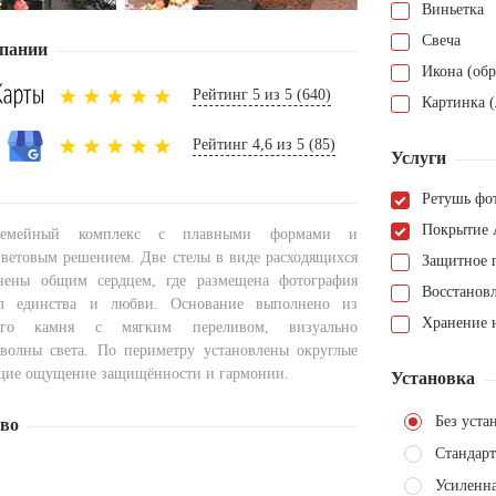
Виньетка
Свеча
пании
Икона (обр
Рейтинг 5 из 5 (640)
Картинка (
Рейтинг 4,6 из 5 (85)
Услуги
Ретушь фо
Покрытие 
семейный комплекс с плавными формами и
ветовым решением. Две стелы в виде расходящихся
Защитное 
инены общим сердцем, где размещена фотография
Восстанов
 единства и любви. Основание выполнено из
Хранение н
него камня с мягким переливом, визуально
олны света. По периметру установлены округлые
щие ощущение защищённости и гармонии.
Установка
Без уста
тво
Стандарт
Усиленна