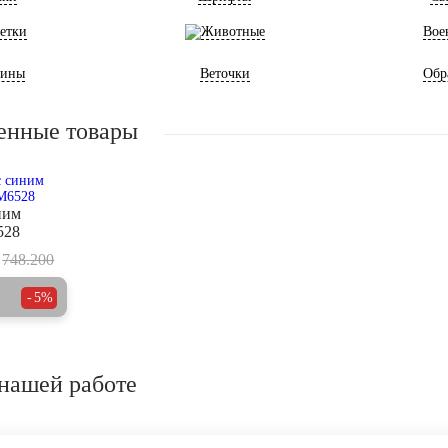
етки
Животные
Вое
ины
Веточки
Обр
енные товары
ним
528
748.200
5%
нашей работе