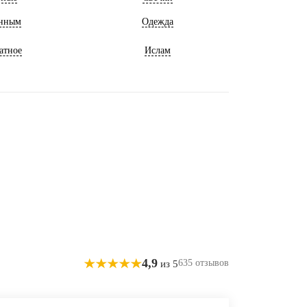
нным
Одежда
атное
Ислам
4,9
635 отзывов
из 5