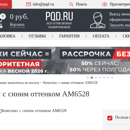
жера
info@pqd.ru
Поиск
Просмотре
Выезд мене
0 руб.
0
0
оформления
изготовление
Корзина
Заказать вы
памятников
АНОВКА
ОТЗЫВЫ
ГАРАНТИЯ
ОПЛАТА
СК
ьные комплексы на могилу
>
Комплекс с синим оттенком AM6528
 с синим оттенком AM6528
Полная 