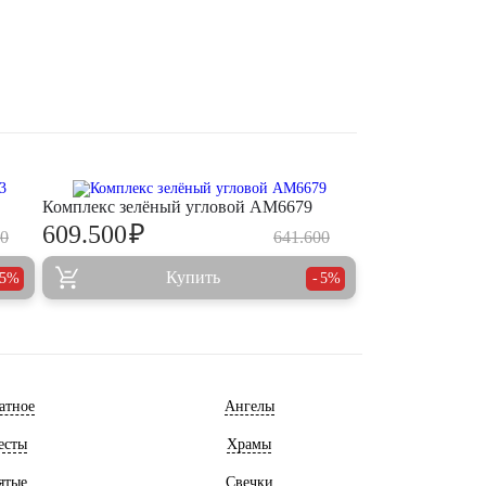
Комплекс зелёный угловой AM6679
₽
609.500
00
641.600
Купить
5%
5%
атное
Ангелы
есты
Храмы
ятые
Свечки