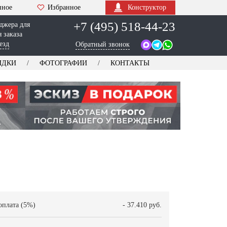
нное
Избранное
Конструктор
+7 (495) 518-44-23
джера для
 заказа
езд
Обратный звонок
ИДКИ
ФОТОГРАФИИ
КОНТАКТЫ
оплата (5%)
- 37.410 руб.