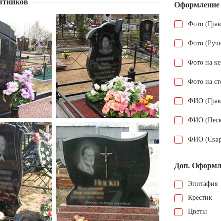
ятников
Оформление
Фото (Гра
Фото (Руч
Фото на к
Фото на ст
ФИО (Грав
ФИО (Песк
ФИО (Скар
Доп. Оформл
Эпитафия
Крестик
Цветы