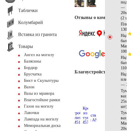
под с
—
Таблички
20x15
Отзывы о компании
(2 шт
Колумбарий
Плит
130x8
Вставка из гранита
Надгр
балка
Товары
Манс
100x4
Ангел на могилу
Надгр
Балясины
балк
Бордюр
110x4
Благоустройство
Надгр
Брусчатка
плита
Бюст и Скульптуры
— 22
Вазон
Тумба
Вазы из мрамора
вазу
Влагостойкие рамки
25x25
Газон на могилу
шт)
Тумба
Лавочки
вазу
Лампада на могилу
Манс
Мемориальная доска
20x20