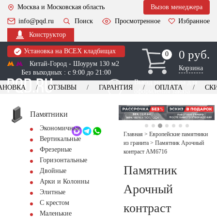
Москва и Московская область
Вызов менеджера
info@pqd.ru
Поиск
Просмотренное
Избранное
Конструктор
Установка на ВСЕХ кладбищах
0 руб.
0
0
Китай-Город - Шоурум 130 м2
Корзина
Без выходных : с 9:00 до 21:00
Выезд менеджера для
АНОВКА
ОТЗЫВЫ
ГАРАНТИЯ
ОПЛАТА
СК
оформления заказа
изготовление
Заказать выезд
памятников
+7 (495) 518-44-23
Памятники
Экономичные
Обратный звонок
Главная
>
Европейские памятники
Вертикальные
из гранита
>
Памятник Арочный
Фрезерные
контраст AM6716
Горизонтальные
Памятник
Двойные
Арки и Колонны
Арочный
Элитные
С крестом
контраст
Маленькие