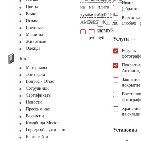
Икона
на
на
плита
Цветы
(обратное
Рамки
тумбе
могилу
AM5158
Картинка
Ислам
AM5965
AM5446
(любая)
33.200
Военные
руб.
731.100
22.500
Машины
руб.
руб.
Услуги
Животные
Одежда
Ретушь
фотограф
Блог
Покрытие
Материалы
Антидож
Эпитафии
Защитное
Вопрос - Ответ
покрытие
Сотрудники
Восстано
Сертификаты
фотограф
Новости
Хранение
Пресса о нас
на складе
Вакансии
Кладбища Москвы
Установка
Города обслуживания
Карта сайта