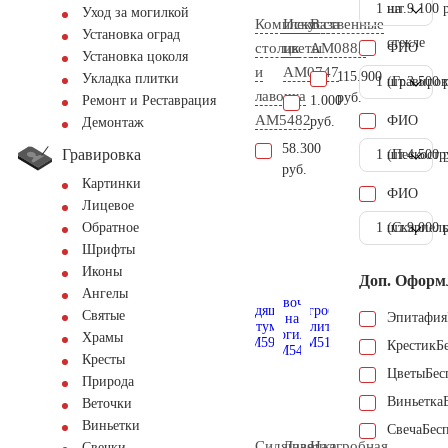
1 шт.
на
9.100 
Уход за могилкой
Комплект
Искусственные
Ваза
Установка оград
стекле
столик
цветы
AM0882
ФИО
Установка цоколя
и
AM0747
115.900
Укладка плитки
1 шт.
(Гравиров
3.500 
лавочка
руб.
1.000
Ремонт и Реставрация
AM5482
ФИО
руб.
Демонтаж
58.300
Гравировка
1 шт.
(Пескостр
4.500 
руб.
Картинки
ФИО
Лицевое
1 шт.
(Скарпель
9.000 
Обратное
Шрифты
Иконы
Доп. Оформ
Ангелы
Святые
Эпитафия
Храмы
Крестик
Б
Кресты
Цветы
Бес
Природа
Виньетка
Веточки
Виньетки
Свеча
Бес
Сидящая
Лавочка
Надгробная
Свечки