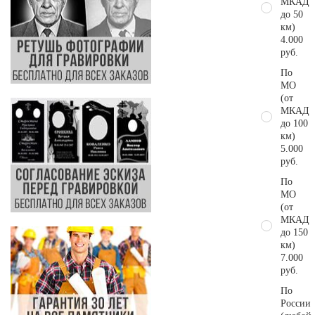
МКАД
до 50
км)
4.000
руб.
По
МО
(от
МКАД
до 100
км)
5.000
руб.
По
МО
(от
МКАД
до 150
км)
7.000
руб.
По
России