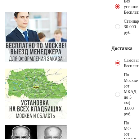
Без
установ
Бесплат
Стандар
30.000
руб.
Доставка
Самовы
Бесплат
По
Москве
(от
МКАД
до 5
км)
3.000
руб.
По
МО
(от