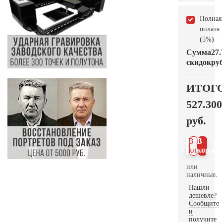
Полная
оплата
(5%)
Сумма
27.
скидок
руб
ИТОГ
527.300
руб.
В 1
В
клик
корзин
или
наличные.
Нашли
дешевле?
Сообщите
и
получите