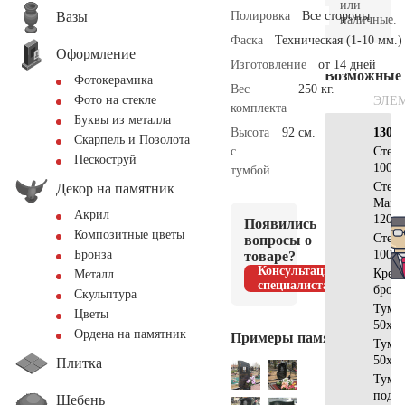
или
Вазы
Полировка
Все стороны
наличные.
Фаска
Техническая (1-10 мм.)
Оформление
Изготовление
от 14 дней
Возможные
Фотокерамика
Вес
250 кг.
Фото на стекле
ЭЛЕ
комплекта
Буквы из металла
Высота
92 см.
130х7
Скарпель и Позолота
с
Стел
Пескоструй
100x3
тумбой
Стела
Декор на памятник
Манс
Акрил
120x4
Появились
Композитные цветы
Стек
вопросы о
100х5
Бронза
товаре?
Консультация
Крест
Металл
специалиста
брон
Скульптура
Тумб
Цветы
50x25
Ордена на памятник
Примеры памятников
Тумб
50x35
Плитка
Тумб
подст
Щебень