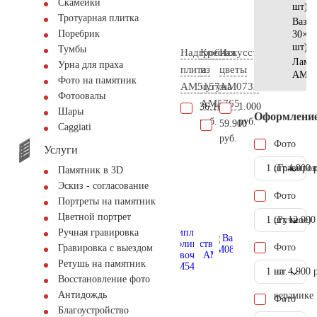
Скамейки
шт)
Тротуарная плитка
Ваза
Поребрик
30×15
шт)
Тумбы
Надгробная
Крест
Искусственные
Ламп
Урна для праха
плита
из
цветы
AM55
Фото на памятник
AM5157
чугуна
AM0732
Фотоовалы
AM5765
36.100
1.000
Шары
Оформлени
руб.
руб.
59.900
Сaggiati
руб.
Фото
Услуги
1 шт.
(Гравиров
4.900 
Памятник в 3D
Эскиз - согласование
Фото
Портреты на памятник
Цветной портрет
1 шт.
(Ручное)
12.000
Ручная гравировка
Фото
Гравировка с выездом
Ретушь на памятник
1 шт.
на
4.900 
Восстановление фото
Антидождь
керамике
Фото
Благоустройство