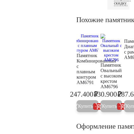
скидку.
Похожие памятни
Пам
Диа
с ра
Памятник
AM6
Комбинированный
Памятник
с
Овальный
плавным
с высоким
контуром
крестом
AM6791
AM6796
₽
₽
247.400
330.900
287.
260.400
348.3
Купить
Купить
Куп
5%
5%
Оформление памя