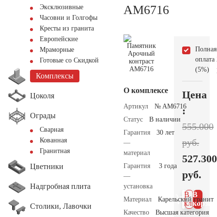
AM6716
Эксклюзивные
Часовни и Голгофы
Кресты из гранита
Европейские
Полная
Мраморные
оплата
Готовые со Скидкой
(5%)
Комплексы
О комплексе
Цена
Цоколя
Артикул
№ AM6716
:
Ограды
Статус
В наличии
555.000
Сварная
Гарантия
30 лет
Кованная
руб.
—
Гранитная
материал
527.300
Цветники
Гарантия
3 года
руб.
—
Надгробная плита
установка
В 1
В
Материал
Карельский гранит
клик
корзин
Столики, Лавочки
Качество
Высшая категория