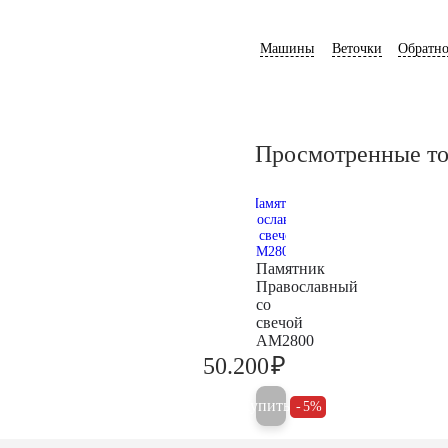
Машины
Веточки
Обратно
Просмотренные т
Памятник
Православный
со
свечой
AM2800
₽
50.200
52.800
Купить
5%