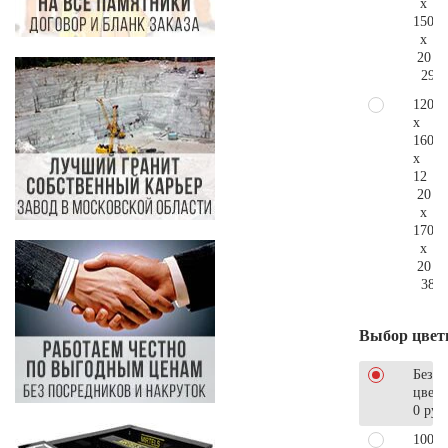
x
150
x
20
298.
120
x
160
x
12
20
x
170
x
20
381.
Выбор цвет
Без
цветн
0 руб
100