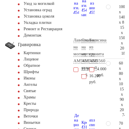
Уход за могилкой
100
Установка оград
x
Установка цоколя
140
x 8
Укладка плитки
15
Ремонт и Реставрация
x
Демонтаж
150
Лавочка
Столик
Балясина
x
Гравировка
на
на
из
20
Картинки
185.
могилу
могилу
гранита
Лицевое
AM5411
AM5450
AM5560
60
Обратное
кованый
x
13.100
4.000
Шрифты
80
руб.
руб.
16.200
Иконы
x
руб.
10
Ангелы
15
Святые
x
Храмы
90
Кресты
x
20
Природа
74.
Веточки
Виньетки
70
x
Свечки