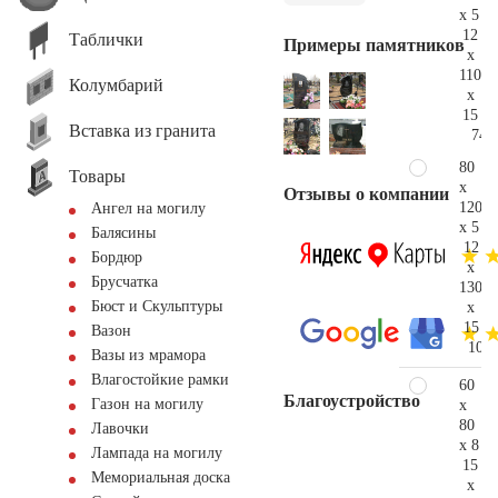
x 5
12
Таблички
Примеры памятников
x
110
Колумбарий
x
15
Вставка из гранита
74.
80
Товары
x
Отзывы о компании
120
Ангел на могилу
x 5
Балясины
12
Бордюр
x
Брусчатка
130
Бюст и Скульптуры
x
15
Вазон
108.
Вазы из мрамора
Влагостойкие рамки
60
Благоустройство
Газон на могилу
x
80
Лавочки
x 8
Лампада на могилу
15
Мемориальная доска
x