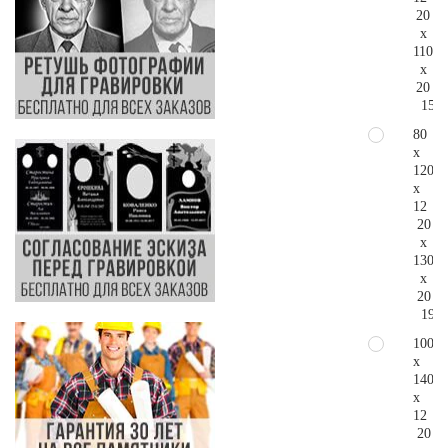
20
x
110
x
20
152.
80
x
120
x
12
20
x
130
x
20
193.
100
x
140
x
12
20