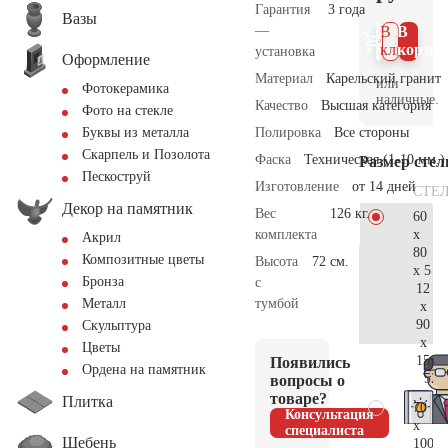
Гарантия
3 года
Вазы
—
В 1
В
клик
корзин
установка
Оформление
Материал
Карельский гранит
или
Фотокерамика
наличные.
Качество
Высшая категория
Фото на стекле
Полировка
Все стороны
Буквы из металла
Скарпель и Позолота
Фаска
Техническая (1-10 мм.)
Размер сте
Пескоструй
Изготовление
от 14 дней
СТЕ
Декор на памятник
Вес
126 кг.
60
x
комплекта
Акрил
80
Композитные цветы
Высота
72 см.
x 5
Бронза
с
12
тумбой
Металл
x
90
Скульптура
x
Цветы
15
Появились
Ордена на памятник
52.
вопросы о
товаре?
Плитка
70
Консультация
x
специалиста
Щебень
100