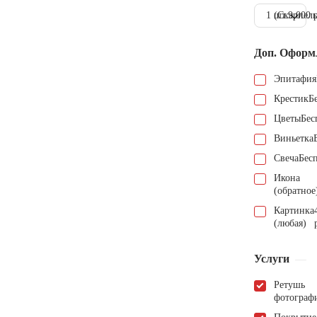
1 шт.
(Скарпель
9.000 
Доп. Оформ
Эпитафия
Крестик
Б
Цветы
Бес
Виньетка
Свеча
Бес
Икона
(обратное
Картинка
(любая)
Услуги
Ретушь
фотограф