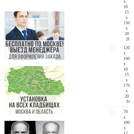
x
10
15
x
150
x
20
260.
120
x
160
x
10
15
x
170
x
20
340.
70
x
100
x
12