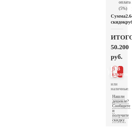
оплата
(5%)
Сумма
2.6
скидок
руб
ИТОГ
50.200
руб.
В 1
В
клик
корзин
или
наличные.
Нашли
дешевле?
Сообщите
и
получите
скидку.