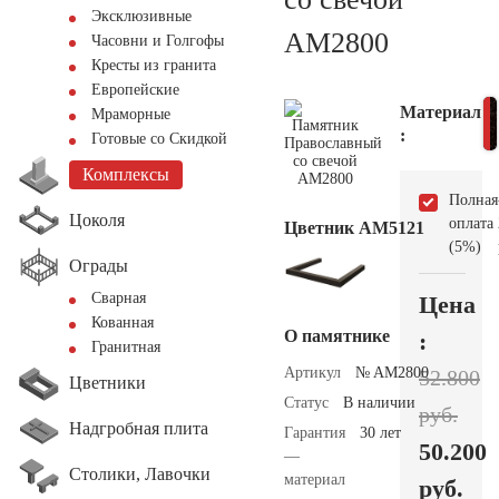
Эксклюзивные
AM2800
Часовни и Голгофы
Кресты из гранита
Европейские
Материал
Мраморные
:
Готовые со Скидкой
Комплексы
Полная
Цоколя
оплата
Цветник АМ5121
(5%)
Ограды
Сварная
Цена
Кованная
О памятнике
:
Гранитная
Артикул
№ AM2800
52.800
Цветники
Статус
В наличии
руб.
Надгробная плита
Гарантия
30 лет
50.200
—
Столики, Лавочки
материал
руб.