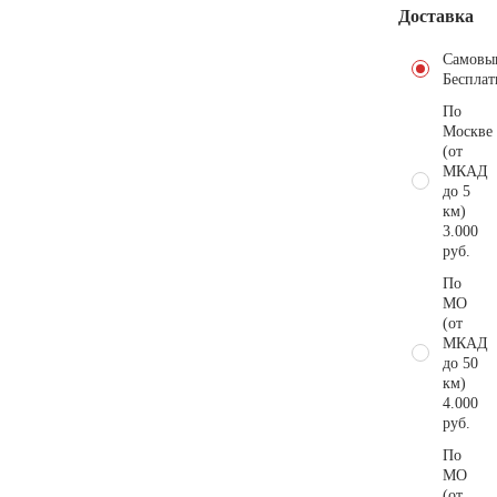
Доставка
Самовы
Бесплат
По
Москве
(от
МКАД
до 5
км)
3.000
руб.
По
МО
(от
МКАД
до 50
км)
4.000
руб.
По
МО
(от