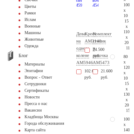
100
Цветы
x
Рамки
10
Ислам
15
Военные
x
110
Машины
Дева
Крест
Комплект
x
Животные
на
AM3140
столик
20
Одежда
118.
одном
и
24.500
Блог
колене
лавочка
руб.
80
x
AM5946
АМ5473
Материалы
120
Эпитафии
102.600
21.600
x
руб.
руб.
Вопрос - Ответ
10
15
Сотрудники
x
Сертификаты
130
Новости
x
Пресса о нас
20
Вакансии
158.
Кладбища Москвы
100
Города обслуживания
x
140
Карта сайта