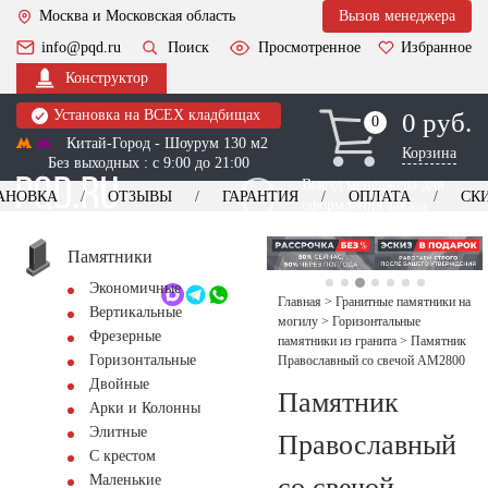
Москва и Московская область
Вызов менеджера
info@pqd.ru
Поиск
Просмотренное
Избранное
Конструктор
Установка на ВСЕХ кладбищах
0 руб.
0
0
Китай-Город - Шоурум 130 м2
Корзина
Без выходных : с 9:00 до 21:00
Выезд менеджера для
АНОВКА
ОТЗЫВЫ
ГАРАНТИЯ
ОПЛАТА
СК
оформления заказа
изготовление
Заказать выезд
памятников
+7 (495) 518-44-23
Памятники
Экономичные
Обратный звонок
Главная
>
Гранитные памятники на
Вертикальные
могилу
>
Горизонтальные
Фрезерные
памятники из гранита
>
Памятник
Горизонтальные
Православный со свечой AM2800
Двойные
Памятник
Арки и Колонны
Элитные
Православный
С крестом
со свечой
Маленькие