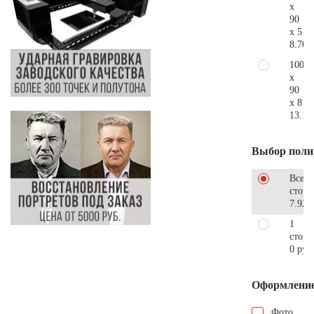
x
90
x 5
8.700
100
x
90
x 8
13.10
Выбор поли
Все
стор
7.920
1
сторо
0 руб
Оформлени
Фото