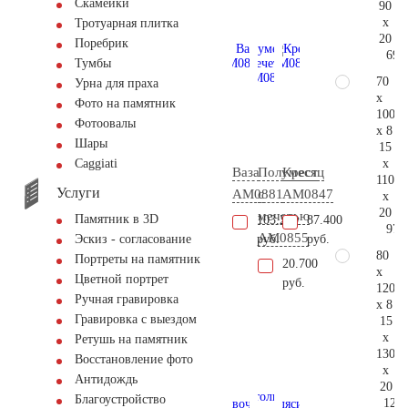
Скамейки
90
x
Тротуарная плитка
20
Поребрик
69.
Тумбы
70
Урна для праха
x
Фото на памятник
100
Фотоовалы
x 8
Шары
15
x
Сaggiati
Ваза
Полумесяц
Крест
110
Услуги
AM0881
с
AM0847
x
20
мечетью
Памятник в 3D
103.200
87.400
97.
AM0855
руб.
руб.
Эскиз - согласование
80
Портреты на памятник
20.700
x
Цветной портрет
руб.
120
Ручная гравировка
x 8
Гравировка с выездом
15
x
Ретушь на памятник
130
Восстановление фото
x
Антидождь
20
Благоустройство
127.