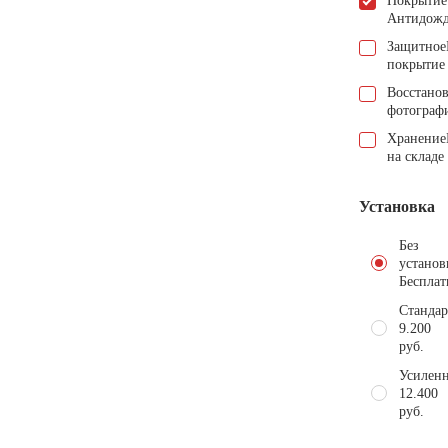
Покрытие
Антидож
Защитное
покрытие
Восстано
фотограф
Хранение
на складе
Установка
Без
установ
Бесплат
Стандар
9.200
руб.
Усиленн
12.400
руб.