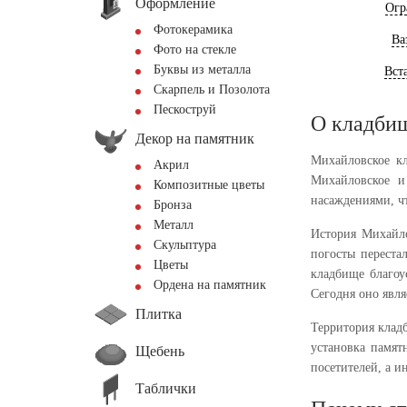
Оформление
Огр
Фотокерамика
Ва
Фото на стекле
Буквы из металла
Вст
Скарпель и Позолота
Пескоструй
О кладби
Декор на памятник
Михайловское к
Акрил
Михайловское и
Композитные цветы
насаждениями, ч
Бронза
Металл
История Михайло
Скульптура
погосты переста
Цветы
кладбище благоу
Ордена на памятник
Сегодня оно явля
Плитка
Территория клад
установка памят
Щебень
посетителей, а и
Таблички