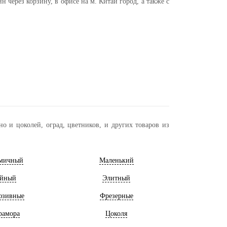
через корзину, в офисе на м. Китай город, а также с
о и цоколей, оград, цветников, и других товаров из
мичный
Маленький
йный
Элитный
юзивные
Фрезерные
рамора
Цоколя