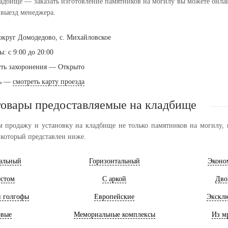
дбище — заказать изготовление памятников на могилу вы можете онлайн 
выезд менеджера.
округ Домодедово, с. Михайловское
: с 9:00 до 20:00
ть захоронения — Открыто
ть —
смотреть карту проезда
товары предоставляемые на кладбище
 продажу и установку на кладбище не только памятников на могилу, н
 который представлен ниже.
альный
Горизонтальный
Эконо
естом
С аркой
Дво
и голгофы
Европейские
Экскл
овые
Мемориальные комплексы
Из м