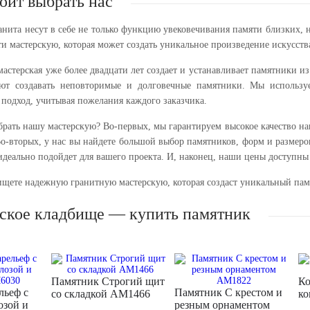
оит выбрать нас
анита несут в себе не только функцию увековечивания памяти близких,
и мастерскую, которая может создать уникальное произведение искусст
мастерская уже более двадцати лет создает и устанавливает памятники 
яют создавать неповторимые и долговечные памятники. Мы использу
подход, учитывая пожелания каждого заказчика.
брать нашу мастерскую? Во-первых, мы гарантируем высокое качество н
Во-вторых, у нас вы найдете большой выбор памятников, форм и размер
идеально подойдет для вашего проекта. И, наконец, наши цены доступны 
 ищете надежную гранитную мастерскую, которая создаст уникальный пам
ское кладбище — купить памятник
Памятник Строгий щит
Ко
льеф с
Памятник С крестом и
со складкой AM1466
ко
озой и
резным орнаментом