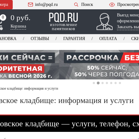
жера
info@pqd.ru
Поиск
Просмотре
Выезд мене
0 руб.
0
0
оформления
изготовление
Корзина
Заказать вы
памятников
АНОВКА
ОТЗЫВЫ
ГАРАНТИЯ
ОПЛАТА
СК
кое кладбище: информация и услуги
ское кладбище: информация и услуги
вское кладбище — услуги, телефон, с