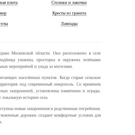
ная плита
Столики и лавочки
кор
Кресты из гранита
гелы
Лампады
дово Московской области. Оно расположено в селе
кладбища ухожена, просторна и окружена зелёными
ных мероприятий и ухода за могилами.
егающих населённых пунктов. Когда старые сельские
территория под современный некрополь. Со временем
нных захоронений, установлены памятники и ограды.
т локальную историю села.
оступны новые захоронения и родственные погребения,
 ухоженные дорожки создают комфортные условия для
и.