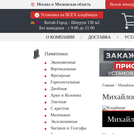
Москва и Московская область
Вызов менед
Установка на ВСЕХ кладбищах
Китай-Город - Шоурум 130 м2
Без выходных : с 9:00 до 21:00
О КОМПАНИИ
ДОСТАВКА
УСТ
Памятники
Экономичные
Вертикальные
Фрезерные
Горизонтальные
Главная
>
Михайловс
Двойные
Михайлов
Арки и Колонны
Элитные
С крестом
Маленькие
Михайло
Эксклюзивные
Часовни и Голгофы