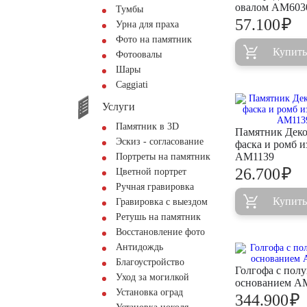
овалом AM603
Тумбы
₽
57.100
Урна для праха
Фото на памятник
Купить
Фотоовалы
Шары
Сaggiati
Услуги
Памятник в 3D
Памятник Деко
Эскиз - согласование
фаска и ромб и
AM1139
Портреты на памятник
₽
26.700
Цветной портрет
Ручная гравировка
Купить
Гравировка с выездом
Ретушь на памятник
Восстановление фото
Антидождь
Благоустройство
Голгофа с пол
Уход за могилкой
основанием A
Установка оград
₽
344.900