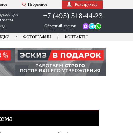
нное
Избранное
Конструктор
+7 (495) 518-44-23
джера для
 заказа
езд
Обратный звонок
ИДКИ
ФОТОГРАФИИ
КОНТАКТЫ
хема