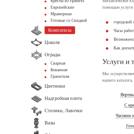
Кресты из гранита
Михайловское кла
Европейские
помощью услуги 
Мраморные
Готовые со Скидкой
городской 
Комплексы
Часы работы
Возможнос
Цоколя
Как доеха
Ограды
Услуги и 
Сварная
Кованная
Мы осуществляем
Гранитная
нашего каталога,
Цветники
Вертик
Надгробная плита
С кр
Столики, Лавочки
Часовни 
Вазы
Гот