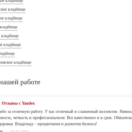
кое кладбище
ское кладбище
кое кладбище
 кладбище
е кладбище
ое кладбище
ладбище
ровское кладбище
нашей работе
Отзывы с Yandex
ибо за отличную работу. У вас отличный и слаженный коллектив. Начина
ивость, четкость и профессионализм. Все качественно и в срок. Обязат
оровья. Владельцу - процветания и развития бизнеса!