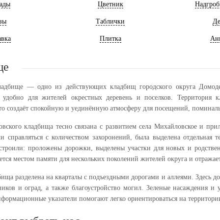
ады
Цветник
Надгроб
зы
Таблички
Де
авка
Плитка
Ан
ще
ладбище — одно из действующих кладбищ городского округа Домоде
 удобно для жителей окрестных деревень и поселков. Территория 
то создаёт спокойную и уединённую атмосферу для посещений, поминаль
вского кладбища тесно связана с развитием села Михайловское и прил
ли справляться с количеством захоронений, была выделена отдельная 
строили: проложены дорожки, выделены участки для новых и родстве
ется местом памяти для нескольких поколений жителей округа и отражае
бища разделена на кварталы с подъездными дорогами и аллеями. Здесь д
ников и оград, а также благоустройство могил. Зеленые насаждения и
нформационные указатели помогают легко ориентироваться на территори