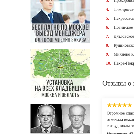
Прохоровс
Тимирязев
Некрасовс
Ногинское
Дятловско
Кудиновск
Михнево к
Пехра-Пок
Отзывы о 
Огромное спас
отмечала вежл
сотрудникам зд