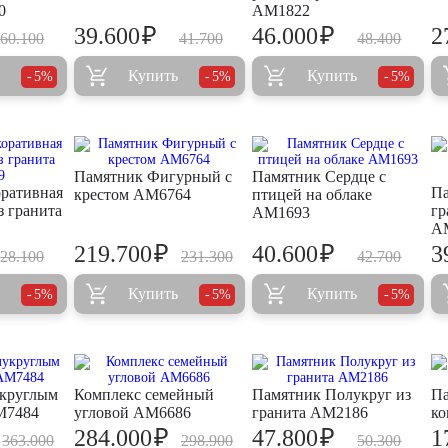
0
AM1822
₽
₽
39.600
46.000
2
60.100
41.700
48.400
Купить
Купить
5%
5%
5%
Памятник Фигурный с
Памятник Сердце с
ративная
Па
крестом AM6764
птицей на облаке
з гранита
гр
AM1693
A
₽
₽
219.700
40.600
3
28.100
231.300
42.700
Купить
Купить
5%
5%
5%
укруглым
Комплекс семейный
Памятник Полукруг из
Па
M7484
угловой AM6686
гранита AM2186
ко
₽
₽
284.000
47.800
1
363.000
298.900
50.300