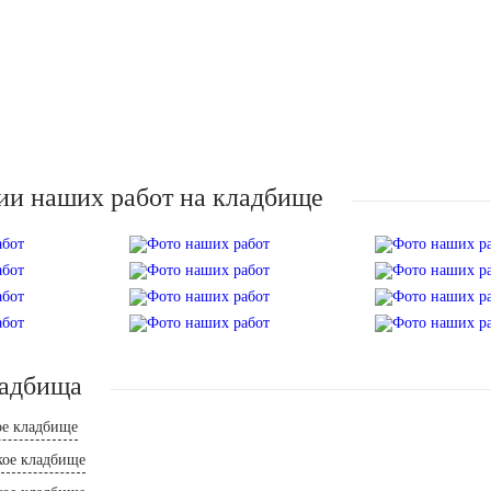
ии наших работ на кладбище
ладбища
ое кладбище
кое кладбище