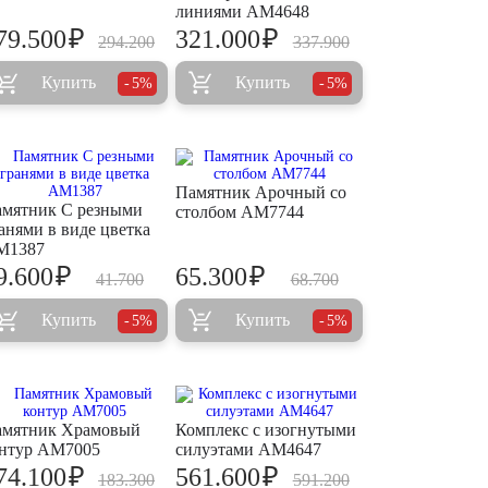
линиями AM4648
₽
₽
79.500
321.000
294.200
337.900
Купить
Купить
5%
5%
Памятник Арочный со
мятник С резными
столбом AM7744
анями в виде цветка
M1387
₽
₽
9.600
65.300
41.700
68.700
Купить
Купить
5%
5%
мятник Храмовый
Комплекс с изогнутыми
нтур AM7005
силуэтами AM4647
₽
₽
74.100
561.600
183.300
591.200