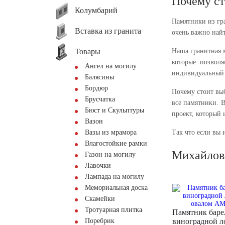
Почему ст
Колумбарий
Памятники из гр
Вставка из гранита
очень важно найт
Товары
Наша гранитная 
которые позвол
Ангел на могилу
индивидуальный 
Балясины
Бордюр
Почему стоит вы
Брусчатка
все памятники. 
Бюст и Скульптуры
проект, который 
Вазон
Вазы из мрамора
Так что если вы
Влагостойкие рамки
Михайлов
Газон на могилу
Лавочки
Лампада на могилу
Мемориальная доска
Скамейки
Тротуарная плитка
Памятник баре
Поребрик
виноградной л