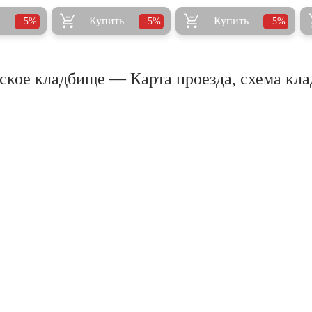
Купить
Купить
5%
5%
5%
кое кладбище — Карта проезда, схема кл