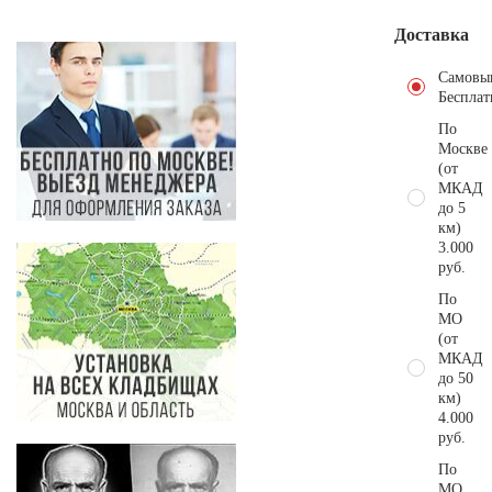
Доставка
Самовы
Бесплат
По
Москве
(от
МКАД
до 5
км)
3.000
руб.
По
МО
(от
МКАД
до 50
км)
4.000
руб.
По
МО