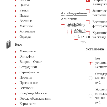
Антидож
Цветы
Рамки
Защитное
Ангел
Надгробная
Лавочка
покрытие
Ислам
AM5953
плита
на
Военные
Восстано
AM5126
могилу
67.300
фотограф
Машины
AM5446
руб.
74.900
Животные
Хранение
руб.
Одежда
22.500
на складе
руб.
Блог
Установка
Материалы
Эпитафии
Без
Вопрос - Ответ
установ
Бесплат
Сотрудники
Сертификаты
Стандар
Новости
60.000
руб.
Пресса о нас
Вакансии
Усиленн
Кладбища Москвы
со свая
90.000
Города обслуживания
руб.
Карта сайта