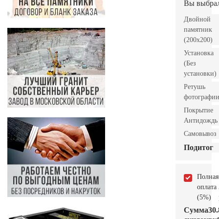
Вы выбра
Двойной
памятник
(200х200)
Установка
(Без
установки)
Ретушь
фотографи
Покрытие
Антидождь
Самовывоз
Подитог
Полная
оплата
(5%)
Сумма
30.