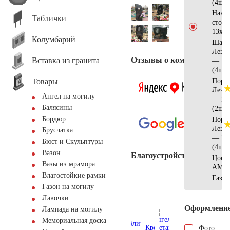
(4шт)
Накла
Таблички
стол
13х13
Колумбарий
Шар
Лезн
Отзывы о компании
Вставка из гранита
— 14
(4шт)
Товары
Поре
Лезн
Ангел на могилу
— 37
Балясины
(2шт)
Бордюр
Поре
Лезн
Брусчатка
— 75
Бюст и Скульптуры
(4шт)
Вазон
Благоустройство
Цоко
Вазы из мрамора
АМ56
Влагостойкие рамки
Газон
Газон на могилу
Лавочки
Оформлени
Лампада на могилу
Мемориальная доска
Фото