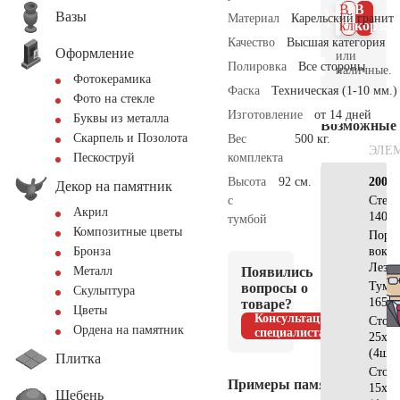
В 1
В
Вазы
Материал
Карельский гранит
клик
корзин
Качество
Высшая категория
Оформление
или
Полировка
Все стороны
наличные.
Фотокерамика
Фаска
Техническая (1-10 мм.)
Фото на стекле
Изготовление
от 14 дней
Буквы из металла
Возможные
Скарпель и Позолота
Вес
500 кг.
ЭЛЕ
комплекта
Пескоструй
Высота
92 см.
200х2
Декор на памятник
с
Стел
Акрил
140х1
тумбой
Композитные цветы
Поре
вокру
Бронза
Лезн
Появились
Металл
Тумб
вопросы о
Скульптура
165х2
товаре?
Цветы
Консультация
Стол
Ордена на памятник
специалиста
25х15
(4шт)
Плитка
Стол
Примеры памятников
15х15
Щебень