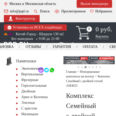
Москва и Московская область
Вызов менеджера
info@pqd.ru
Поиск
Просмотренное
Избранное
Конструктор
Установка на ВСЕХ кладбищах
0 руб.
0
0
Китай-Город - Шоурум 130 м2
Корзина
Без выходных : с 9:00 до 21:00
Выезд менеджера для
АНОВКА
ОТЗЫВЫ
ГАРАНТИЯ
ОПЛАТА
СК
оформления заказа
изготовление
Заказать выезд
памятников
+7 (495) 518-44-23
Памятники
Экономичные
Обратный звонок
Главная
>
Мемориальные
Вертикальные
комплексы на могилу
>
Комплекс
Фрезерные
Семейный с двойной стелой
Горизонтальные
AM4633
Двойные
Комплекс
Арки и Колонны
Элитные
Семейный
С крестом
с двойной
Маленькие