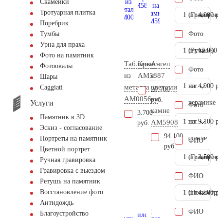
Скамейки
Тротуарная плитка
1 шт.
(Гравиров
4.900 
Поребрик
Фото
Тумбы
Урна для праха
1 шт.
(Ручное)
12.000
Фото на памятник
Табличка
Крест
Ангел
Фотоовалы
Фото
из
AM5887
с
Шары
1 шт.
на
4.900 
металла
цветами
Сaggiati
20.700
AM0056
на
руб.
Услуги
керамике
Фото
камне
3.700
Памятник в 3D
1 шт.
на
9.100 
AM5908
руб.
Эскиз - согласование
94.100
стекле
Портреты на памятник
ФИО
руб.
Цветной портрет
1 шт.
(Гравиров
3.500 
Ручная гравировка
Гравировка с выездом
ФИО
Ретушь на памятник
Восстановление фото
1 шт.
(Пескостр
4.500 
Антидождь
ФИО
Благоустройство