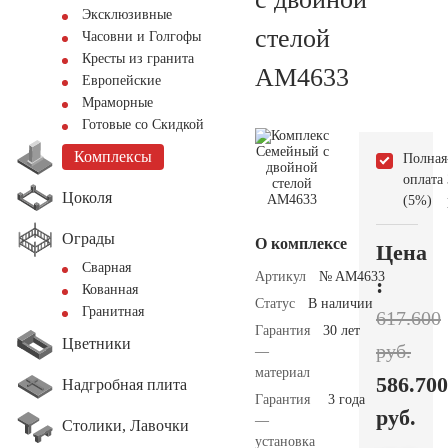
Эксклюзивные
стелой
Часовни и Голгофы
Кресты из гранита
AM4633
Европейские
Мраморные
Готовые со Скидкой
Комплексы
Полная
оплата
Цоколя
(5%)
Ограды
О комплексе
Цена
Сварная
Артикул
№ AM4633
:
Кованная
Статус
В наличии
Гранитная
617.600
Гарантия
30 лет
Цветники
руб.
—
материал
586.700
Надгробная плита
Гарантия
3 года
руб.
—
Столики, Лавочки
установка