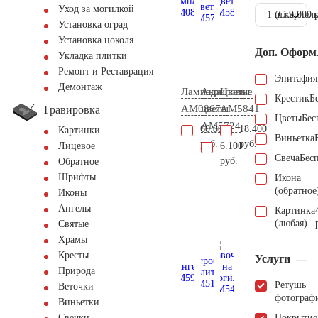
Уход за могилкой
1 шт.
(Скарпель
9.000 
Установка оград
Установка цоколя
Доп. Оформ
Укладка плитки
Ремонт и Реставрация
Эпитафия
Демонтаж
Лампада
Акриловые
Цветы
Крестик
Б
AM0867
цветы
AM5841
Гравировка
Цветы
Бес
AM5724
60.800
18.400
Картинки
Виньетка
руб.
руб.
6.100
Лицевое
Свеча
Бес
руб.
Обратное
Шрифты
Икона
(обратное
Иконы
Ангелы
Картинка
(любая)
Святые
Храмы
Кресты
Услуги
Природа
Ретушь
Веточки
фотограф
Виньетки
Покрытие
Свечки