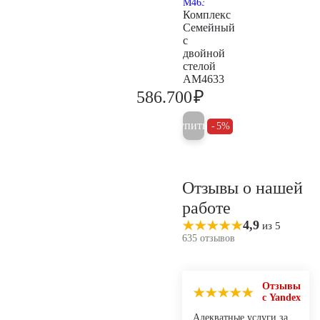
Комплекс
Семейный
с
двойной
стелой
AM4633
₽
586.700
617.600
Купить
5%
Отзывы о нашей
работе
4,9
из 5
635 отзывов
Отзывы
с Yandex
Адекватные услуги за