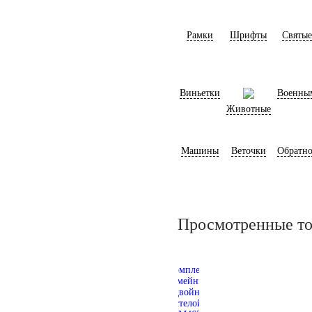
Рамки
Шрифты
Святые
Виньетки
Военны
Животные
Машины
Веточки
Обратно
Просмотренные т