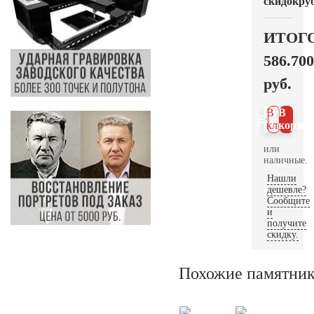
скидок
руб
ИТОГ
586.700
руб.
В 1
В
клик
корзин
или
наличные.
Нашли
дешевле?
Сообщите
и
получите
скидку.
Похожие памятни