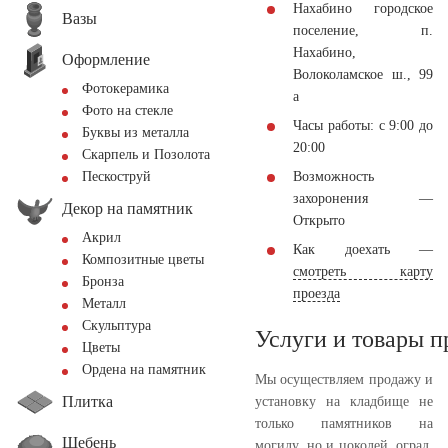
Нахабино городское
Вазы
поселение, п.
Нахабино,
Оформление
Волоколамское ш., 99
Фотокерамика
а
Фото на стекле
Часы работы: с 9:00 до
Буквы из металла
20:00
Скарпель и Позолота
Возможность
Пескоструй
захоронения —
Декор на памятник
Открыто
Акрил
Как доехать —
Композитные цветы
смотреть карту
Бронза
проезда
Металл
Скульптура
Услуги и товары 
Цветы
Ордена на памятник
Мы осуществляем продажу и
Плитка
установку на кладбище не
только памятников на
Щебень
могилу, но и цоколей, оград,