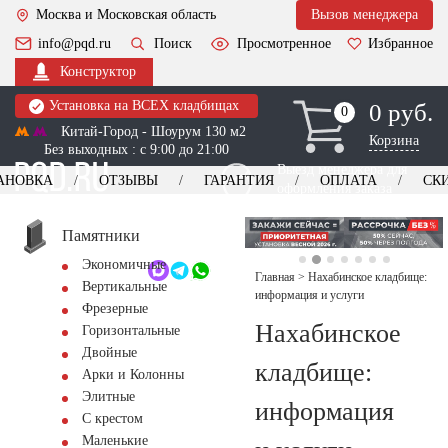
Москва и Московская область
Вызов менеджера
info@pqd.ru
Поиск
Просмотренное
Избранное
Конструктор
Установка на ВСЕХ кладбищах
0 руб.
0
0
Китай-Город - Шоурум 130 м2
Корзина
Без выходных : с 9:00 до 21:00
Выезд менеджера для
АНОВКА
ОТЗЫВЫ
ГАРАНТИЯ
ОПЛАТА
СК
оформления заказа
изготовление
Заказать выезд
памятников
+7 (495) 518-44-23
Памятники
Экономичные
Обратный звонок
Главная
>
Нахабинское кладбище:
Вертикальные
информация и услуги
Фрезерные
Нахабинское
Горизонтальные
Двойные
кладбище:
Арки и Колонны
Элитные
информация
С крестом
Маленькие