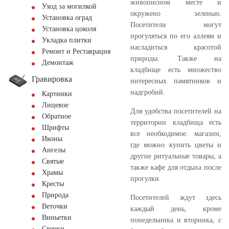
живописном месте и
Уход за могилкой
окружено зеленью.
Установка оград
Посетители могут
Установка цоколя
прогуляться по его аллеям и
Укладка плитки
насладиться красотой
Ремонт и Реставрация
природы. Также на
Демонтаж
кладбище есть множество
Гравировка
интересных памятников и
надгробий.
Картинки
Лицевое
Для удобства посетителей на
Обратное
территории кладбища есть
Шрифты
все необходимое: магазин,
Иконы
где можно купить цветы и
Ангелы
другие ритуальные товары, а
Святые
также кафе для отдыха после
Храмы
прогулки.
Кресты
Природа
Посетителей ждут здесь
Веточки
каждый день, кроме
Виньетки
понедельника и вторника, с
Свечки