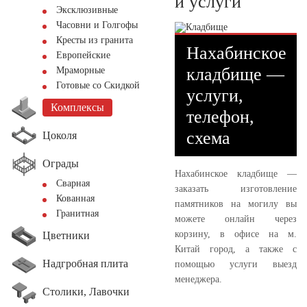
и услуги
Эксклюзивные
Часовни и Голгофы
Кресты из гранита
Нахабинское
Европейские
кладбище —
Мраморные
Готовые со Скидкой
услуги,
Комплексы
телефон,
схема
Цоколя
Ограды
Нахабинское кладбище —
Сварная
заказать изготовление
Кованная
памятников на могилу вы
Гранитная
можете онлайн через
корзину, в офисе на м.
Цветники
Китай город, а также с
Надгробная плита
помощью услуги выезд
менеджера.
Столики, Лавочки