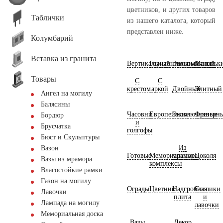
цветников, и других товаров
Таблички
из нашего каталога, который
представлен ниже.
Колумбарий
Вставка из гранита
Вертикальный
Горизонтальный
Экономичный
Маленьк
Товары
С
С
крестом
аркой
Двойный
Элитный
Ангел на могилу
Балясины
Часовни
Европейские
Эксклюзивные
Фрезерн
Бордюр
и
Брусчатка
голгофы
Бюст и Скульптуры
Из
Вазон
Готовые
Мемориальные
мрамора
Цоколя
Вазы из мрамора
комплексы
Влагостойкие рамки
Газон на могилу
Ограды
Цветник
Надгробная
Столики
Лавочки
плита
и
Лампада на могилу
лавочки
Мемориальная доска
Вазы
Декор