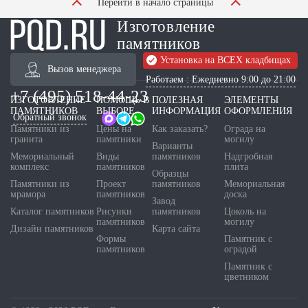
Перейти в начало страницы
Изготовление
памятников
Установка на ВСЕХ кладбищах
Вызов менеджера
Работаем : Ежедневно 9:00 до 21:00
+7 (495) 518-44-23
ИЗГОТОВЛЕНИЕ
ПОМОЩЬ В
ПОЛЕЗНАЯ
ЭЛЕМЕНТЫ
ПАМЯТНИКОВ
ВЫБОРЕ
ИНФОРМАЦИЯ
ОФОРМЛЕНИЯ
Обратный звонок
Памятники из
Цены на
Как заказать?
Ограда на
гранита
памятники
могилу
Варианты
Мемориальный
Виды
памятников
Надгробная
комплекс
памятников
плита
Образцы
Памятники из
Проект
памятников
Мемориальная
мрамора
памятников
доска
Завод
Каталог памятников
Рисунки
памятников
Цоколь на
памятников
могилу
Дизайн памятников
Карта сайта
Формы
Памятник с
памятников
оградой
Памятник с
цветником