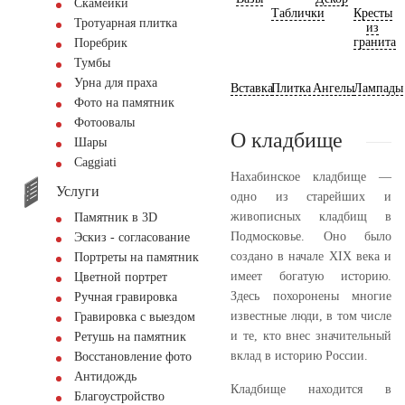
Скамейки
Таблички
Кресты
Тротуарная плитка
из
гранита
Поребрик
Тумбы
Урна для праха
Вставка
Плитка
Ангелы
Лампады
Фото на памятник
Фотоовалы
О кладбище
Шары
Сaggiati
Нахабинское кладбище —
Услуги
одно из старейших и
живописных кладбищ в
Памятник в 3D
Подмосковье. Оно было
Эскиз - согласование
создано в начале XIX века и
Портреты на памятник
имеет богатую историю.
Цветной портрет
Здесь похоронены многие
Ручная гравировка
известные люди, в том числе
Гравировка с выездом
и те, кто внес значительный
Ретушь на памятник
вклад в историю России.
Восстановление фото
Антидождь
Кладбище находится в
Благоустройство