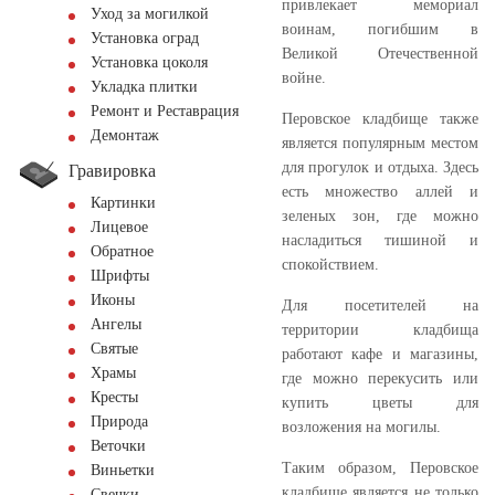
привлекает мемориал
Уход за могилкой
воинам, погибшим в
Установка оград
Великой Отечественной
Установка цоколя
войне.
Укладка плитки
Ремонт и Реставрация
Перовское кладбище также
Демонтаж
является популярным местом
для прогулок и отдыха. Здесь
Гравировка
есть множество аллей и
Картинки
зеленых зон, где можно
Лицевое
насладиться тишиной и
Обратное
спокойствием.
Шрифты
Иконы
Для посетителей на
Ангелы
территории кладбища
Святые
работают кафе и магазины,
Храмы
где можно перекусить или
Кресты
купить цветы для
Природа
возложения на могилы.
Веточки
Таким образом, Перовское
Виньетки
кладбище является не только
Свечки