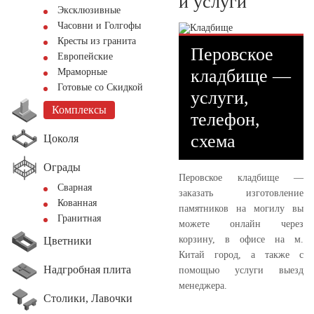
и услуги
Эксклюзивные
Часовни и Голгофы
Кресты из гранита
Перовское
Европейские
кладбище —
Мраморные
Готовые со Скидкой
услуги,
Комплексы
телефон,
схема
Цоколя
Ограды
Перовское кладбище —
Сварная
заказать изготовление
Кованная
памятников на могилу вы
Гранитная
можете онлайн через
корзину, в офисе на м.
Цветники
Китай город, а также с
Надгробная плита
помощью услуги выезд
менеджера.
Столики, Лавочки