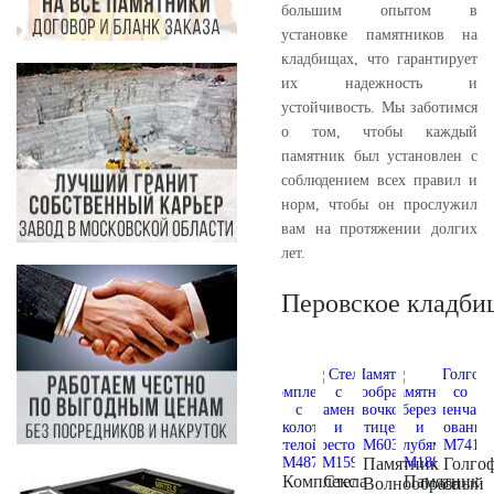
большим опытом в
установке памятников на
кладбищах, что гарантирует
их надежность и
устойчивость. Мы заботимся
о том, чтобы каждый
памятник был установлен с
соблюдением всех правил и
норм, чтобы он прослужил
вам на протяжении долгих
лет.
Перовское кладби
Памятник
Голго
Комплекс
Стела
Памятник
Волнообразный
со