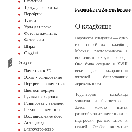
Скамейки
Тротуарная плитка
Вставка
Плитка
Ангелы
Лампады
Поребрик
Тумбы
О кладбище
Урна для праха
Фото на памятник
Перовское кладбище — одно
Фотоовалы
из старейших кладбищ
Шары
Москвы, расположенное в
Сaggiati
восточном округе города.
Услуги
Оно было создано в XVIII
веке для захоронения
Памятник в 3D
жителей близлежащих
Эскиз - согласование
деревень и сел.
Портреты на памятник
Цветной портрет
Территория кладбища
Ручная гравировка
ухожена и благоустроена.
Гравировка с выездом
Здесь можно найти
Ретушь на памятник
разнообразные памятники и
Восстановление фото
надгробия разных эпох и
Антидождь
стилей. Особое внимание
Благоустройство