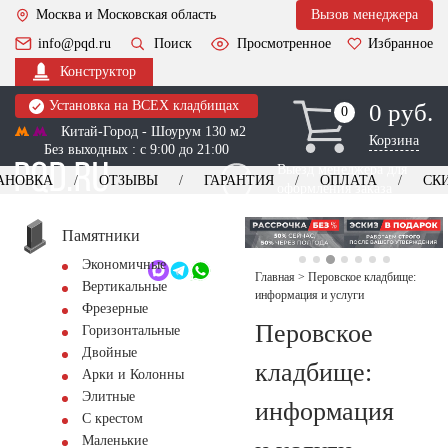
Москва и Московская область
Вызов менеджера
info@pqd.ru
Поиск
Просмотренное
Избранное
Конструктор
Установка на ВСЕХ кладбищах
0 руб.
0
0
Китай-Город - Шоурум 130 м2
Корзина
Без выходных : с 9:00 до 21:00
Выезд менеджера для
АНОВКА
ОТЗЫВЫ
ГАРАНТИЯ
ОПЛАТА
СК
оформления заказа
изготовление
Заказать выезд
памятников
+7 (495) 518-44-23
Памятники
Экономичные
Обратный звонок
Главная
>
Перовское кладбище:
Вертикальные
информация и услуги
Фрезерные
Перовское
Горизонтальные
Двойные
кладбище:
Арки и Колонны
Элитные
информация
С крестом
Маленькие