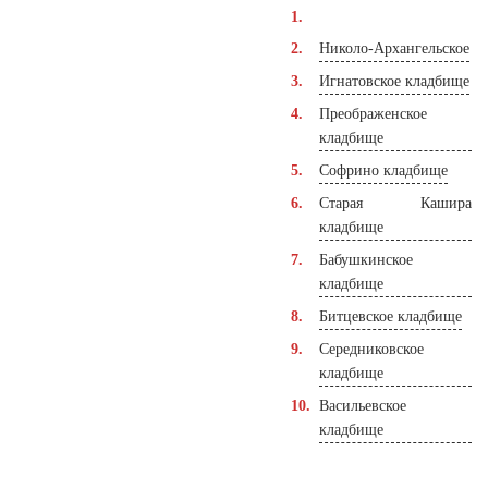
Николо-Архангельское
Игнатовское кладбище
Преображенское
кладбище
Софрино кладбище
Старая Кашира
кладбище
Бабушкинское
кладбище
Битцевское кладбище
Середниковское
кладбище
Васильевское
кладбище