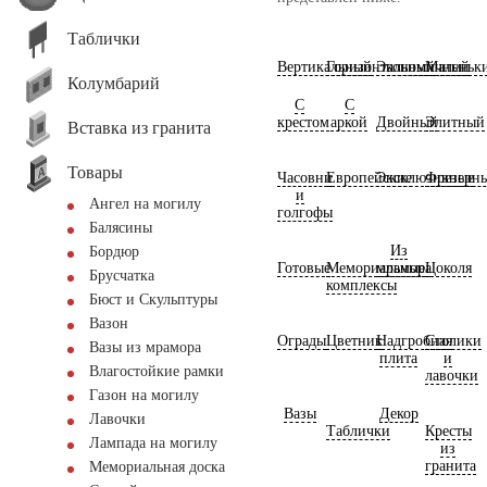
Таблички
Вертикальный
Горизонтальный
Экономичный
Маленьк
Колумбарий
С
С
крестом
аркой
Двойный
Элитный
Вставка из гранита
Товары
Часовни
Европейские
Эксклюзивные
Фрезерн
и
Ангел на могилу
голгофы
Балясины
Из
Бордюр
Готовые
Мемориальные
мрамора
Цоколя
Брусчатка
комплексы
Бюст и Скульптуры
Вазон
Ограды
Цветник
Надгробная
Столики
Вазы из мрамора
плита
и
Влагостойкие рамки
лавочки
Газон на могилу
Вазы
Декор
Лавочки
Таблички
Кресты
Лампада на могилу
из
гранита
Мемориальная доска