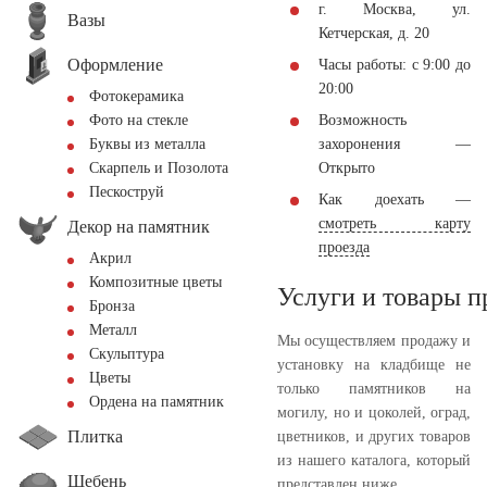
г. Москва, ул.
Вазы
Кетчерская, д. 20
Оформление
Часы работы: с 9:00 до
20:00
Фотокерамика
Возможность
Фото на стекле
захоронения —
Буквы из металла
Открыто
Скарпель и Позолота
Пескоструй
Как доехать —
смотреть карту
Декор на памятник
проезда
Акрил
Композитные цветы
Услуги и товары 
Бронза
Металл
Мы осуществляем продажу и
Скульптура
установку на кладбище не
Цветы
только памятников на
Ордена на памятник
могилу, но и цоколей, оград,
Плитка
цветников, и других товаров
из нашего каталога, который
Щебень
представлен ниже.