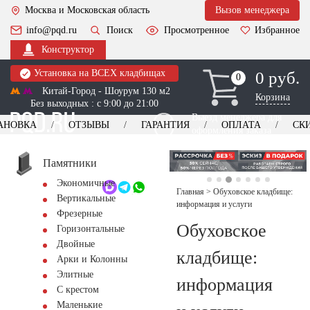
Москва и Московская область
Вызов менеджера
info@pqd.ru
Поиск
Просмотренное
Избранное
Конструктор
Установка на ВСЕХ кладбищах
0 руб.
0
0
Китай-Город - Шоурум 130 м2
Корзина
Без выходных : с 9:00 до 21:00
Выезд менеджера для
АНОВКА
ОТЗЫВЫ
ГАРАНТИЯ
ОПЛАТА
СК
оформления заказа
изготовление
Заказать выезд
памятников
+7 (495) 518-44-23
Памятники
Экономичные
Обратный звонок
Главная
>
Обуховское кладбище:
Вертикальные
информация и услуги
Фрезерные
Обуховское
Горизонтальные
Двойные
кладбище:
Арки и Колонны
Элитные
информация
С крестом
Маленькие