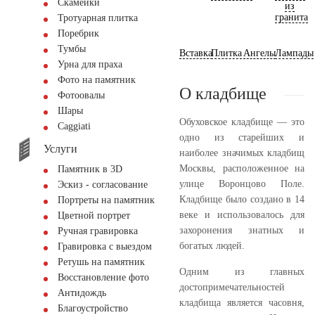
Скамейки
из
гранита
Тротуарная плитка
Поребрик
Тумбы
Вставка
Плитка
Ангелы
Лампады
Урна для праха
Фото на памятник
О кладбище
Фотоовалы
Шары
Обуховское кладбище — это
Сaggiati
одно из старейших и
Услуги
наиболее значимых кладбищ
Москвы, расположенное на
Памятник в 3D
улице Воронцово Поле.
Эскиз - согласование
Кладбище было создано в 14
Портреты на памятник
веке и использовалось для
Цветной портрет
захоронения знатных и
Ручная гравировка
богатых людей.
Гравировка с выездом
Ретушь на памятник
Одним из главных
Восстановление фото
достопримечательностей
Антидождь
кладбища является часовня,
Благоустройство