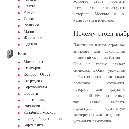
который стоит посетить
Цветы
всем, кто интересуется
Рамки
историей Москвы и ее
Ислам
культурным наследием.
Военные
Машины
Почему стоит выбр
Животные
Одежда
Памятники имеют огромное
значение для сохранения
Блог
памяти об умерших близких.
Материалы
Они не только служат
Эпитафии
символом любви, уважения
Вопрос - Ответ
и благодарности, но также
Сотрудники
помогают сохранить
Сертификаты
историю для будущих
Новости
поколений. Именно поэтому
Пресса о нас
так важно выбрать
Вакансии
надежную гранитную
Кладбища Москвы
мастерскую для создания и
Города обслуживания
установки памятника.
Карта сайта