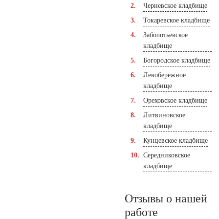
Черневское кладбище
Токаревское кладбище
Заболотьевское
кладбище
Богородское кладбище
Левобережное
кладбище
Ореховское кладбище
Литвиновское
кладбище
Кунцевское кладбище
Середниковское
кладбище
Отзывы о нашей
работе