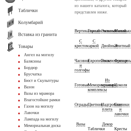
из нашего каталога, который
Таблички
представлен ниже.
Колумбарий
Вертикальный
Горизонтальный
Экономичный
Маленьк
Вставка из гранита
С
С
крестом
аркой
Двойный
Элитный
Товары
Ангел на могилу
Часовни
Европейские
Эксклюзивные
Фрезерн
Балясины
и
Бордюр
голгофы
Брусчатка
Из
Бюст и Скульптуры
Готовые
Мемориальные
мрамора
Цоколя
Вазон
комплексы
Вазы из мрамора
Влагостойкие рамки
Ограды
Цветник
Надгробная
Столики
Газон на могилу
плита
и
Лавочки
лавочки
Лампада на могилу
Вазы
Декор
Мемориальная доска
Таблички
Кресты