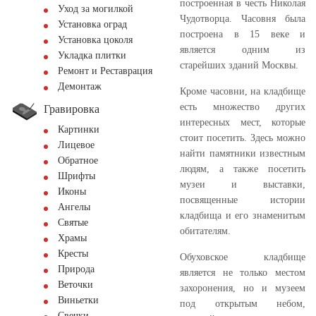
построенная в честь Николая
Уход за могилкой
Чудотворца. Часовня была
Установка оград
построена в 15 веке и
Установка цоколя
является одним из
Укладка плитки
старейших зданий Москвы.
Ремонт и Реставрация
Демонтаж
Кроме часовни, на кладбище
есть множество других
Гравировка
интересных мест, которые
Картинки
стоит посетить. Здесь можно
Лицевое
найти памятники известным
Обратное
людям, а также посетить
Шрифты
музеи и выставки,
Иконы
посвященные истории
Ангелы
кладбища и его знаменитым
Святые
обитателям.
Храмы
Кресты
Обуховское кладбище
Природа
является не только местом
Веточки
захоронения, но и музеем
Виньетки
под открытым небом,
Свечки