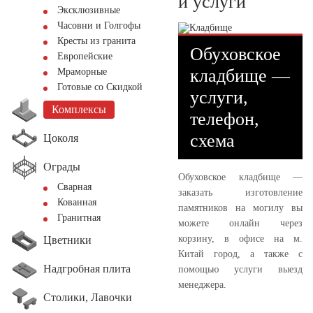
и услуги
Эксклюзивные
Часовни и Голгофы
Кресты из гранита
Обуховское
Европейские
кладбище —
Мраморные
Готовые со Скидкой
услуги,
Комплексы
телефон,
схема
Цоколя
Ограды
Обуховское кладбище —
Сварная
заказать изготовление
Кованная
памятников на могилу вы
Гранитная
можете онлайн через
корзину, в офисе на м.
Цветники
Китай город, а также с
Надгробная плита
помощью услуги выезд
менеджера.
Столики, Лавочки