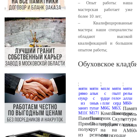
– Опыт работы: наша
мастерская работает уже
более 10 лет;
– Квалифицированные
мастера: наши специалисты
обладают высокой
квалификацией и большим
опытом работы;
Обуховское кладб
Памят
Комплекс
Памятник
барел
Памятник
Памятник
с
Скульптура
с
Прямой
Овальный
сердцем
ангелочка
калла
полукруг
с
на
на
AM60
из
резными
плите
сердце