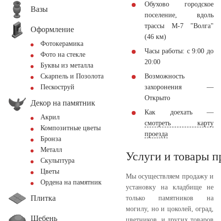
Обухово городское
Вазы
поселение, вдоль
трассы М-7 "Волга"
Оформление
(46 км)
Фотокерамика
Часы работы: с 9:00 до
Фото на стекле
20:00
Буквы из металла
Возможность
Скарпель и Позолота
захоронения —
Пескоструй
Открыто
Декор на памятник
Как доехать —
Акрил
смотреть карту
Композитные цветы
проезда
Бронза
Металл
Услуги и товары 
Скульптура
Цветы
Мы осуществляем продажу и
Ордена на памятник
установку на кладбище не
Плитка
только памятников на
могилу, но и цоколей, оград,
Щебень
цветников, и других товаров