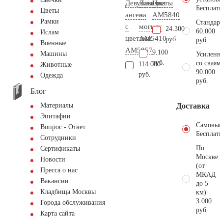
Девушка
Лавочка
Цветы
Бесплат
Цветы
ангел
на
AM5840
Рамки
Стандар
с
могилу
24.300
60.000
Ислам
цветами
AM5410
руб.
руб.
Военные
AM5857
9.100
Машины
Усиленн
руб.
со свая
114.000
Животные
90.000
руб.
Одежда
руб.
Блог
Доставка
Материалы
Эпитафии
Самовы
Вопрос - Ответ
Бесплат
Сотрудники
По
Сертификаты
Москве
Новости
(от
Пресса о нас
МКАД
Вакансии
до 5
Кладбища Москвы
км)
3.000
Города обслуживания
руб.
Карта сайта