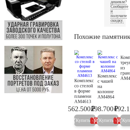
дешевле?
Сообщите
и
получите
скидку.
Похожие памятни
Ком
треу
из
гран
Комплекс
AM4
Комплекс
с чашей
со стелой
на
в форме
колонне
пламени
AM4864
AM4613
₽
₽
562.500
298.700
192.
592.100
314.4
Купить
Купить
Куп
5%
5%