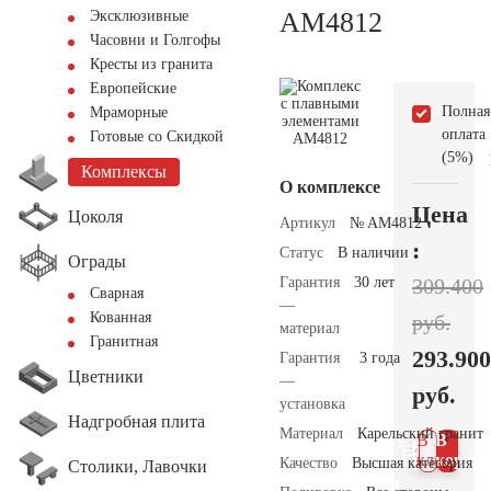
AM4812
Эксклюзивные
Часовни и Голгофы
Кресты из гранита
Европейские
Полная
Мраморные
оплата
Готовые со Скидкой
(5%)
Комплексы
О комплексе
Цена
Цоколя
Артикул
№ AM4812
:
Статус
В наличии
Ограды
Гарантия
30 лет
309.400
Сварная
—
Кованная
руб.
материал
Гранитная
293.900
Гарантия
3 года
Цветники
—
руб.
установка
Надгробная плита
Материал
Карельский гранит
В 1
В
клик
корзин
Качество
Высшая категория
Столики, Лавочки