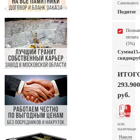
Самовывоз
Подитог
Полная
оплата
(5%)
Сумма
15.
скидок
руб
ИТОГ
293.900
руб.
В 1
В
клик
корзин
или
наличные.
Нашли