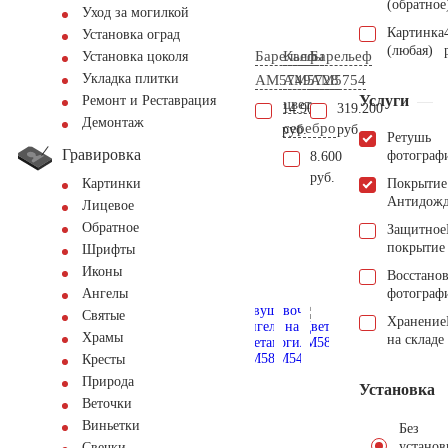
(обратное
Уход за могилкой
Картинка
Установка оград
(любая)
Барельеф
Каллы
Барельеф
Установка цоколя
Укладка плитки
AM5749
AM5728
AM5754
Услуги
Ремонт и Реставрация
цвет
14.900
319.200
Демонтаж
серебро
руб.
руб.
Ретушь
Гравировка
фотограф
8.600
руб.
Покрытие
Картинки
Антидож
Лицевое
Обратное
Защитное
покрытие
Шрифты
Иконы
Восстано
фотограф
Ангелы
Святые
Хранение
Храмы
на складе
Кресты
Природа
Установка
Веточки
Виньетки
Без
установ
Свечки