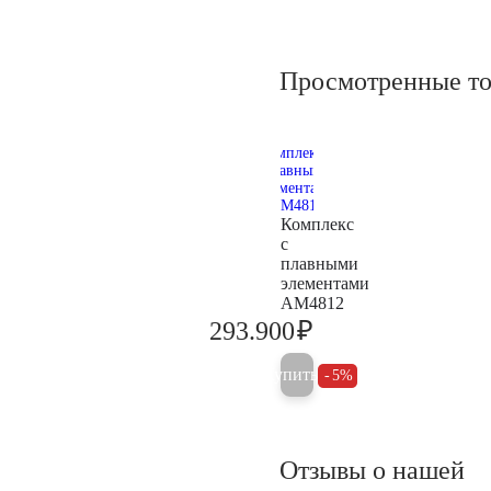
Просмотренные т
Комплекс
с
плавными
элементами
AM4812
₽
293.900
309.400
Купить
5%
Отзывы о нашей