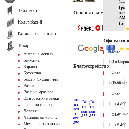
(3шт)
Грани
Таблички
Отзывы о компании
плит
АМ56
Колумбарий
Газон
Вставка из гранита
Оформлени
Товары
Фото
Ангел на могилу
Балясины
1 шт.
(Гравиров
4.900 
Благоустройство
Бордюр
Фото
Брусчатка
Бюст и Скульптуры
1 шт.
(Ручное)
12.000
Вазон
Вазы из мрамора
Фото
Влагостойкие рамки
1 шт.
на
4.900 
Газон на могилу
Лавочки
керамике
Фото
Лампада на могилу
Мемориальная доска
1 шт.
на
9.100 