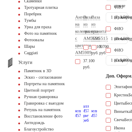
Скамейки
стекле
ФИО
Тротуарная плитка
Поребрик
Ангел
Ваза
Ваза
1 шт.
(Гравиров
3.500 
Тумбы
на
из
из
Урна для праха
ФИО
коленях
гранита
гранита
Фото на памятник
с
AM5556
AM5515
1 шт.
(Пескостр
4.500 
Фотоовалы
цветами
Шары
11.100
5.700
ФИО
AM5989
руб.
руб.
Сaggiati
1 шт.
(Скарпель
9.000 
37.100
Услуги
руб.
Памятник в 3D
Доп. Оформ
Эскиз - согласование
Портреты на памятник
Эпитафия
Цветной портрет
Крестик
Б
Ручная гравировка
Цветы
Бес
Гравировка с выездом
Ретушь на памятник
Виньетка
Восстановление фото
Свеча
Бес
Антидождь
Икона
Благоустройство