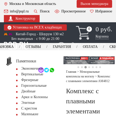
Москва и Московская область
Вызов менеджера
info@pqd.ru
Поиск
Просмотренное
Избранное
Конструктор
Установка на ВСЕХ кладбищах
0 руб.
0
0
Китай-Город - Шоурум 130 м2
Корзина
Без выходных : с 9:00 до 21:00
Выезд менеджера для
АНОВКА
ОТЗЫВЫ
ГАРАНТИЯ
ОПЛАТА
СК
оформления заказа
изготовление
Заказать выезд
памятников
+7 (495) 518-44-23
Памятники
Экономичные
Обратный звонок
Главная
>
Мемориальные
Вертикальные
комплексы на могилу
>
Комплекс
Фрезерные
с плавными элементами AM4812
Горизонтальные
Комплекс с
Двойные
Арки и Колонны
плавными
Элитные
С крестом
элементами
Маленькие