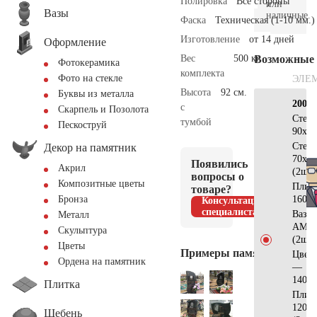
Полировка
Все стороны
или
Вазы
наличные.
Фаска
Техническая (1-10 мм.)
Изготовление
от 14 дней
Оформление
Вес
500 кг.
Возможные
Фотокерамика
комплекта
Фото на стекле
ЭЛЕ
Высота
92 см.
Буквы из металла
200×
с
Скарпель и Позолота
Стел
тумбой
Пескоструй
90х60
Стел
Декор на памятник
70х35
Появились
Акрил
(2шт)
вопросы о
Композитные цветы
Плит
товаре?
160х3
Бронза
Консультация
специалиста
Ваза
Металл
АМ55
Скульптура
(2шт)
Цветы
Примеры памятников
Цвет
Ордена на памятник
—
140х1
Плитка
Плит
120х2
Щебень