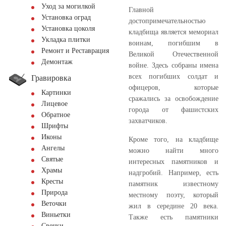
Уход за могилкой
Главной
Установка оград
достопримечательностью
Установка цоколя
кладбища является мемориал
Укладка плитки
воинам, погибшим в
Ремонт и Реставрация
Великой Отечественной
Демонтаж
войне. Здесь собраны имена
всех погибших солдат и
Гравировка
офицеров, которые
Картинки
сражались за освобождение
Лицевое
города от фашистских
Обратное
захватчиков.
Шрифты
Иконы
Кроме того, на кладбище
Ангелы
можно найти много
Святые
интересных памятников и
Храмы
надгробий. Например, есть
Кресты
памятник известному
Природа
местному поэту, который
Веточки
жил в середине 20 века.
Виньетки
Также есть памятники
Свечки