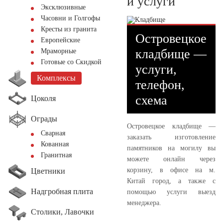
и услуги
Эксклюзивные
Часовни и Голгофы
Кресты из гранита
Островецкое
Европейские
кладбище —
Мраморные
Готовые со Скидкой
услуги,
Комплексы
телефон,
схема
Цоколя
Ограды
Островецкое кладбище —
Сварная
заказать изготовление
Кованная
памятников на могилу вы
Гранитная
можете онлайн через
корзину, в офисе на м.
Цветники
Китай город, а также с
Надгробная плита
помощью услуги выезд
менеджера.
Столики, Лавочки