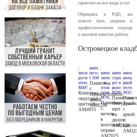
гарантию на все виды услуг.
Обращаясь в PQD, вы
можете быть уверены в
профессиональном подходе
и высоком качестве работы.
Островецкое клад
Памятник
с
Комплекс
Прямоугольной
Памятник
Памят
округлый
аркой
Памятник
Фигурный
Трапе
цветной
AM6798
С
щит
с
AM4955
мечом
на
аркой
в
двоих
и
винтовой
AM2858
крест
оправе
AM32
AM7025