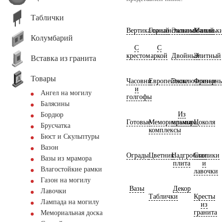
Таблички
Вертикальный
Горизонтальный
Экономичный
Маленьк
Колумбарий
С
С
крестом
аркой
Двойный
Элитный
Вставка из гранита
Товары
Часовни
Европейские
Эксклюзивные
Фрезерн
и
Ангел на могилу
голгофы
Балясины
Из
Бордюр
Готовые
Мемориальные
мрамора
Цоколя
Брусчатка
комплексы
Бюст и Скульптуры
Вазон
Ограды
Цветник
Надгробная
Столики
Вазы из мрамора
плита
и
Влагостойкие рамки
лавочки
Газон на могилу
Вазы
Декор
Лавочки
Таблички
Кресты
Лампада на могилу
из
гранита
Мемориальная доска