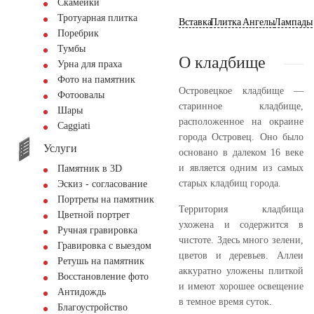
Скамейки
Тротуарная плитка
Вставка
Плитка
Ангелы
Лампады
Поребрик
Тумбы
О кладбище
Урна для праха
Фото на памятник
Островецкое кладбище —
Фотоовалы
старинное кладбище,
Шары
расположенное на окраине
Сaggiati
города Островец. Оно было
Услуги
основано в далеком 16 веке
и является одним из самых
Памятник в 3D
старых кладбищ города.
Эскиз - согласование
Портреты на памятник
Территория кладбища
Цветной портрет
ухожена и содержится в
Ручная гравировка
чистоте. Здесь много зелени,
Гравировка с выездом
цветов и деревьев. Аллеи
Ретушь на памятник
аккуратно уложены плиткой
Восстановление фото
и имеют хорошее освещение
Антидождь
в темное время суток.
Благоустройство