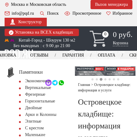
Москва и Московская область
Вызов менеджера
info@pqd.ru
Поиск
Просмотренное
Избранное
Конструктор
Установка на ВСЕХ кладбищах
0 руб.
0
0
Китай-Город - Шоурум 130 м2
Корзина
Без выходных : с 9:00 до 21:00
Выезд менеджера для
АНОВКА
ОТЗЫВЫ
ГАРАНТИЯ
ОПЛАТА
СК
оформления заказа
изготовление
Заказать выезд
памятников
+7 (495) 518-44-23
Памятники
Экономичные
Обратный звонок
Главная
>
Островецкое кладбище:
Вертикальные
информация и услуги
Фрезерные
Островецкое
Горизонтальные
Двойные
кладбище:
Арки и Колонны
Элитные
информация
С крестом
Маленькие