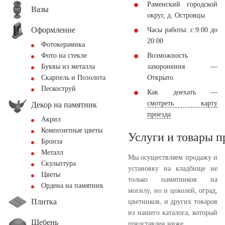
Раменский городской
Вазы
округ, д. Островцы
Оформление
Часы работы: с 9:00 до
20:00
Фотокерамика
Возможность
Фото на стекле
захоронения —
Буквы из металла
Открыто
Скарпель и Позолота
Пескоструй
Как доехать —
смотреть карту
Декор на памятник
проезда
Акрил
Композитные цветы
Услуги и товары 
Бронза
Металл
Мы осуществляем продажу и
Скульптура
установку на кладбище не
Цветы
только памятников на
Ордена на памятник
могилу, но и цоколей, оград,
Плитка
цветников, и других товаров
из нашего каталога, который
Щебень
представлен ниже.