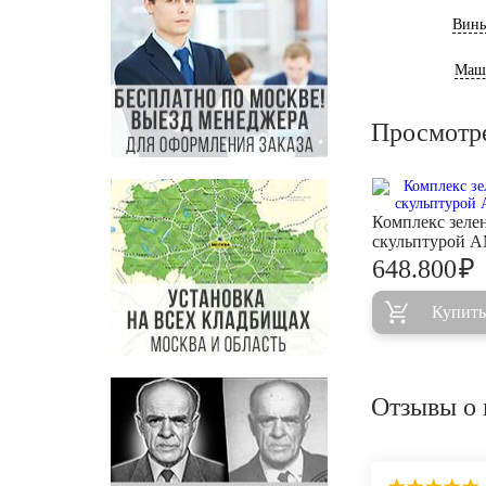
Винь
Маш
Просмотр
Комплекс зеле
скульптурой 
₽
648.800
Купить
Отзывы о 