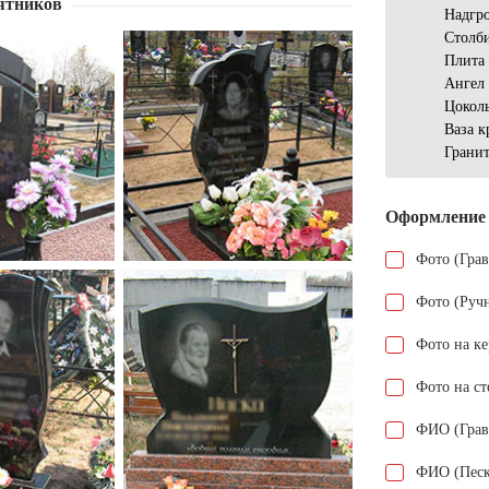
ятников
Надгр
Столб
Плита
Ангел
Цокол
Ваза к
Гранит
Оформление
Фото (Гра
Фото (Руч
Фото на к
Фото на ст
ФИО (Грав
ФИО (Песк