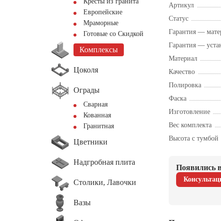
Кресты из гранита
Артикул
Европейские
Статус
Мраморные
Гарантия — мате
Готовые со Скидкой
Гарантия — уста
Комплексы
Материал
Цоколя
Качество
Полировка
Ограды
Фаска
Сварная
Изготовление
Кованная
Вес комплекта
Гранитная
Высота с тумбой
Цветники
Надгробная плита
Появились в
Консультац
Столики, Лавочки
Вазы