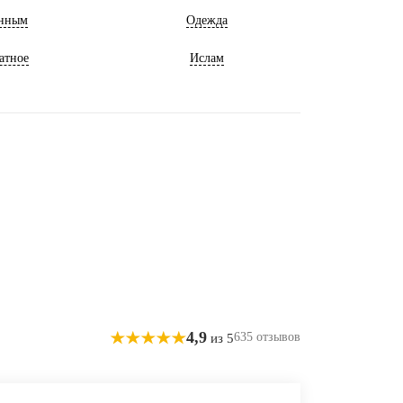
нным
Одежда
атное
Ислам
4,9
635 отзывов
из 5