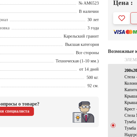
Цена :
№ AM6523
В наличии
риал
30 лет
новка
3 года
Карельский гранит
Высшая категория
Возможные 
Все стороны
ЭЛЕМ
Техническая (1-10 мм.)
от 14 дней
200х2
Стела
500 кг.
Колон
92 см.
Капит
Крыша
Крыша
опросы о товаре?
Крест
ия специалиста
Стела
Тумба
Тумба
Надгро