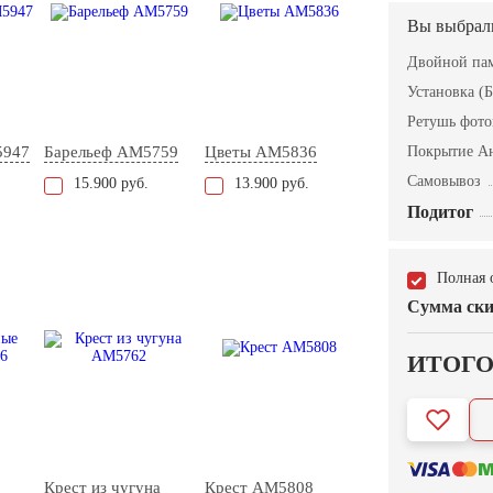
Вы выбрал
Двойной пам
Установка (Б
Ретушь фот
5947
Барельеф AM5759
Цветы AM5836
Покрытие А
Самовывоз
15.900 руб.
13.900 руб.
Подитог
Полная 
Сумма ски
ИТОГ
Крест из чугуна
Крест AM5808