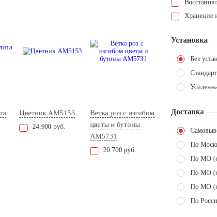
Восстанов
Хранение н
Установка
Без уста
Стандарт
Усиленна
Доставка
та
Цветник AM5153
Ветка роз с изгибом
цветы и бутоны
24.900 руб.
Самовыв
AM5731
По Моск
20.700 руб.
По МО (
По МО (
По МО (
По Росси