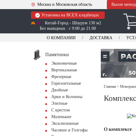
Москва и Московская область
Вызов менед
Установка на ВСЕХ кладбищах
Китай-Город - Шоурум 130 м2
Без выходных : с 9:00 до 21:00
О КОМПАНИИ
ДОСТАВКА
УСТ
Памятники
Экономичные
Вертикальные
Фрезерные
Горизонтальные
Главная
>
Мемориал
Двойные
Комплекс
Арки и Колонны
Элитные
С крестом
Маленькие
Эксклюзивные
О комплексе
Часовни и Голгофы