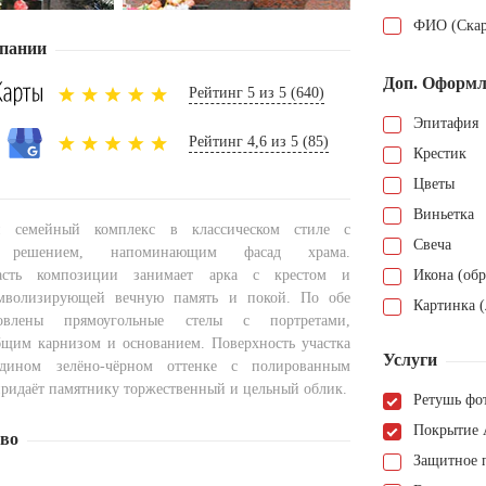
ФИО (Скар
пании
Доп. Оформл
Рейтинг 5 из 5 (640)
Эпитафия
Рейтинг 4,6 из 5 (85)
Крестик
Цветы
Виньетка
й семейный комплекс в классическом стиле с
Свеча
м решением, напоминающим фасад храма.
асть композиции занимает арка с крестом и
Икона (обр
имволизирующей вечную память и покой. По обе
Картинка (
овлены прямоугольные стелы с портретами,
щим карнизом и основанием. Поверхность участка
Услуги
дином зелёно-чёрном оттенке с полированным
придаёт памятнику торжественный и цельный облик.
Ретушь фо
Покрытие 
тво
Защитное 