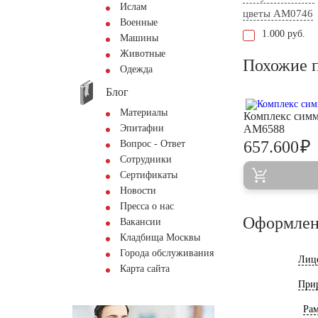
Ислам
цветы AM0746
Военные
1.000 руб.
Машины
Животные
Похожие 
Одежда
Блог
Материалы
Комплекс симм
Эпитафии
AM6588
₽
657.600
Вопрос - Ответ
Сотрудники
Сертификаты
Новости
Пресса о нас
Оформлен
Вакансии
Кладбища Москвы
Города обслуживания
Лиц
Карта сайта
При
Ра