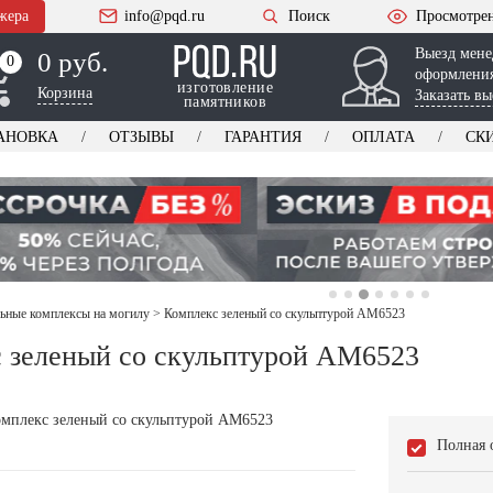
жера
info@pqd.ru
Поиск
Просмотре
Выезд мене
0 руб.
0
0
оформления
изготовление
Корзина
Заказать вы
памятников
АНОВКА
ОТЗЫВЫ
ГАРАНТИЯ
ОПЛАТА
СК
ьные комплексы на могилу
>
Комплекс зеленый со скульптурой AM6523
 зеленый со скульптурой AM6523
Полная 