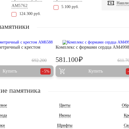
Нашли 
AM5762
5.100 руб.
124.300 руб.
памятники
етричный с крестом
Комплекс с формами сердца AM499
₽
581.100
692.200
611.7
Купить
Купить
5%
ие памятника
евое
Цветы
Обр
рода
Иконы
Кр
мки
Шрифты
Св