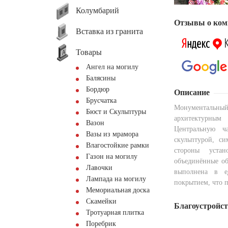
Колумбарий
Отзывы о ком
Вставка из гранита
Товары
Ангел на могилу
Балясины
Бордюр
Описание
Брусчатка
Монументальны
Бюст и Скульптуры
архитектурны
Вазон
Центральную ч
Вазы из мрамора
скульптурой, с
Влагостойкие рамки
стороны устан
Газон на могилу
объединённые об
Лавочки
выполнена в е
Лампада на могилу
покрытием, что 
Мемориальная доска
Скамейки
Благоустройс
Тротуарная плитка
Поребрик