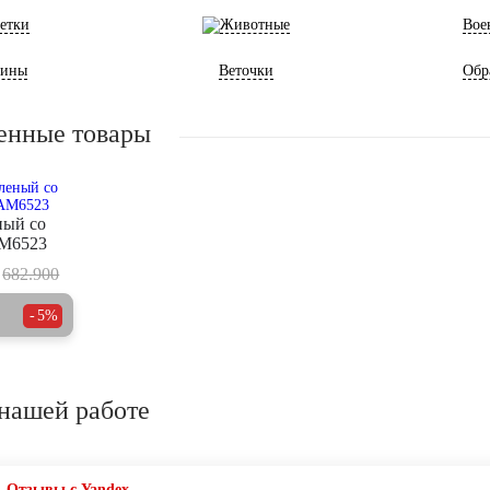
етки
Животные
Вое
ины
Веточки
Обр
енные товары
ный со
AM6523
682.900
5%
нашей работе
Отзывы с Yandex