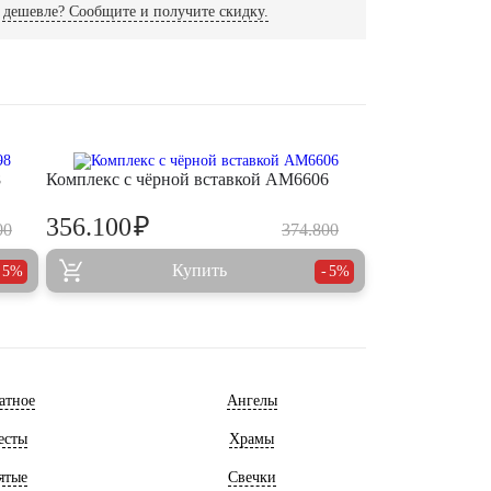
дешевле? Сообщите и получите скидку.
8
Комплекс с чёрной вставкой AM6606
₽
356.100
00
374.800
Купить
5%
5%
атное
Ангелы
есты
Храмы
ятые
Свечки