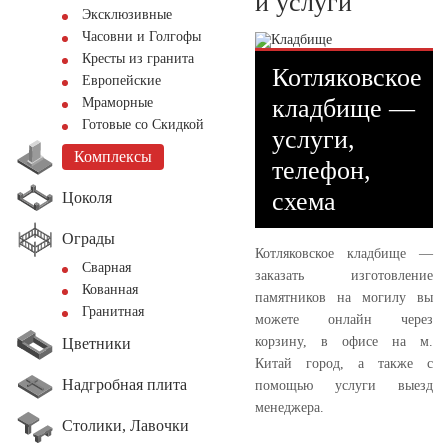
и услуги
Эксклюзивные
Часовни и Голгофы
Кресты из гранита
Котляковское
Европейские
кладбище —
Мраморные
Готовые со Скидкой
услуги,
Комплексы
телефон,
схема
Цоколя
Ограды
Котляковское кладбище —
Сварная
заказать изготовление
Кованная
памятников на могилу вы
Гранитная
можете онлайн через
корзину, в офисе на м.
Цветники
Китай город, а также с
Надгробная плита
помощью услуги выезд
менеджера.
Столики, Лавочки