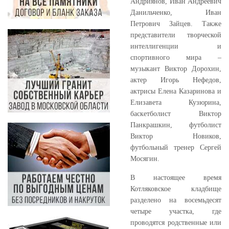
Андриянов, Иван Андреевич
Данильченко, Иван
Петрович Зайцев. Также
представители творческой
интеллигенции и
спортивного мира –
музыкант Виктор Дорохин,
актер Игорь Нефедов,
актрисы Елена Казаринова и
Елизавета Кузюрина,
баскетболист Виктор
Панкрашкин, футболист
Виктор Новиков,
футбольный тренер Сергей
Мосягин.
В настоящее время
Котляковское кладбище
разделено на восемьдесят
четыре участка, где
проводятся родственные или