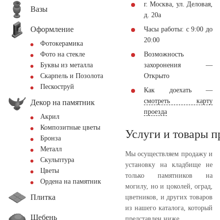
г. Москва, ул. Деловая,
Вазы
д. 20а
Оформление
Часы работы: с 9:00 до
20:00
Фотокерамика
Возможность
Фото на стекле
захоронения —
Буквы из металла
Открыто
Скарпель и Позолота
Пескоструй
Как доехать —
смотреть карту
Декор на памятник
проезда
Акрил
Композитные цветы
Услуги и товары 
Бронза
Металл
Мы осуществляем продажу и
Скульптура
установку на кладбище не
Цветы
только памятников на
Ордена на памятник
могилу, но и цоколей, оград,
Плитка
цветников, и других товаров
из нашего каталога, который
Щебень
представлен ниже.