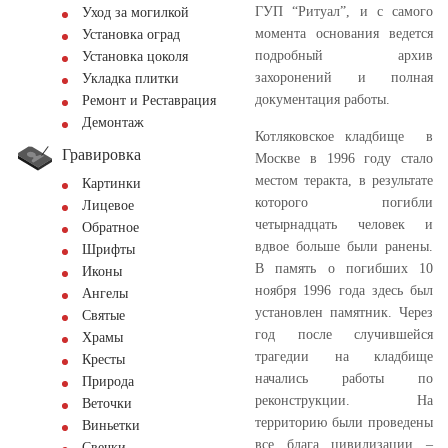
ГУП “Ритуал”, и с самого
Уход за могилкой
момента основания ведется
Установка оград
подробный архив
Установка цоколя
захоронений и полная
Укладка плитки
документация работы.
Ремонт и Реставрация
Демонтаж
Котляковское кладбище в
Гравировка
Москве в 1996 году стало
местом теракта, в результате
Картинки
которого погибли
Лицевое
четырнадцать человек и
Обратное
вдвое больше были ранены.
Шрифты
В память о погибших 10
Иконы
ноября 1996 года здесь был
Ангелы
установлен памятник. Через
Святые
год после случившейся
Храмы
трагедии на кладбище
Кресты
начались работы по
Природа
реконструкции. На
Веточки
территорию были проведены
Виньетки
все блага цивилизации –
Свечки