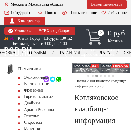
Москва и Московская область
Вызов менеджера
info@pqd.ru
Поиск
Просмотренное
Избранное
Конструктор
Установка на ВСЕХ кладбищах
0 руб.
0
0
Китай-Город - Шоурум 130 м2
Корзина
Без выходных : с 9:00 до 21:00
Выезд менеджера для
АНОВКА
ОТЗЫВЫ
ГАРАНТИЯ
ОПЛАТА
СК
оформления заказа
изготовление
Заказать выезд
памятников
+7 (495) 518-44-23
Памятники
Экономичные
Обратный звонок
Главная
>
Котляковское кладбище:
Вертикальные
информация и услуги
Фрезерные
Котляковское
Горизонтальные
Двойные
кладбище:
Арки и Колонны
Элитные
информация
С крестом
Маленькие