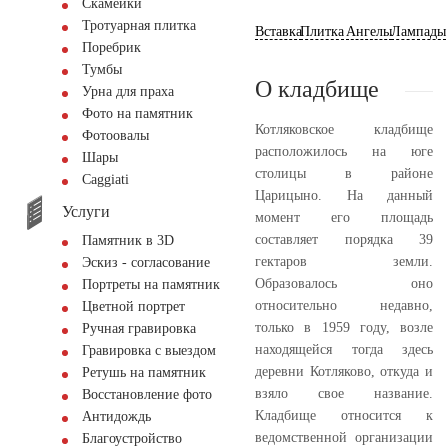
Скамейки
Тротуарная плитка
Вставка
Плитка
Ангелы
Лампады
Поребрик
Тумбы
О кладбище
Урна для праха
Фото на памятник
Котляковское кладбище
Фотоовалы
расположилось на юге
Шары
столицы в районе
Сaggiati
Царицыно. На данный
Услуги
момент его площадь
составляет порядка 39
Памятник в 3D
гектаров земли.
Эскиз - согласование
Образовалось оно
Портреты на памятник
относительно недавно,
Цветной портрет
только в 1959 году, возле
Ручная гравировка
находящейся тогда здесь
Гравировка с выездом
деревни Котляково, откуда и
Ретушь на памятник
взяло свое название.
Восстановление фото
Кладбище относится к
Антидождь
ведомственной организации
Благоустройство