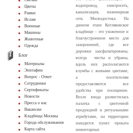
водопровод, электросеть,
Цветы
канализация, инженерная
Рамки
сеть Мосводостока. На
Ислам
данном этапе Котляковское
Военные
кладбище – это ухоженное и
Машины
благоустроенное место для
Животные
захоронений, где все
Одежда
дорожки заасфальтированы,
Блог
всегда чисты и убраны,
Материалы
вдоль них располагаются
Эпитафии
клумбы с живыми цветами,
Вопрос - Ответ
а посетителям
Сотрудники
предоставляются все
Сертификаты
удобства при посещении.
Новости
Возле входа разместилась
Пресса о нас
палатка с цветочной
Вакансии
продукцией и ритуальными
Кладбища Москвы
атрибутами, на территории
Города обслуживания
находится пункт проката
Карта сайта
инвентарных