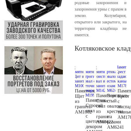
родовые захоронения и
захоронения урны с прахом в
землю. Колумбария,
открытого или закрытого, на
территории кладбища не
имеется.
Котляковское кла
Памятник
Памят
Памятник
Вертикаль
Щит
Крест
Памятник
Слоистый
с
из
с
Строгий
овал
овалом,
гранита
ниспа
овал
из
крестом
AM1002
ткань
с
гранита
и
AM17
цветочным
AM1422
розами
декором
AM6241