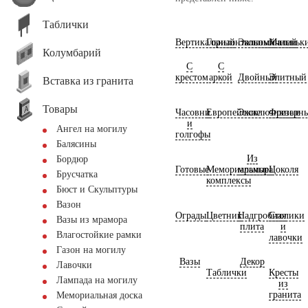
Таблички
Вертикальный
Горизонтальный
Экономичный
Маленьк
Колумбарий
С
С
крестом
аркой
Двойный
Элитный
Вставка из гранита
Товары
Часовни
Европейские
Эксклюзивные
Фрезерн
и
Ангел на могилу
голгофы
Балясины
Из
Бордюр
Готовые
Мемориальные
мрамора
Цоколя
Брусчатка
комплексы
Бюст и Скульптуры
Вазон
Ограды
Цветник
Надгробная
Столики
Вазы из мрамора
плита
и
Влагостойкие рамки
лавочки
Газон на могилу
Вазы
Декор
Лавочки
Таблички
Кресты
Лампада на могилу
из
гранита
Мемориальная доска