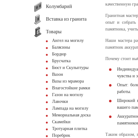
качественную гр
Колумбарий
Гранитная масте
Вставка из гранита
опыт и собрать
памятника, учит
Товары
Ангел на могилу
Наши мастера ра
Балясины
памятник аккурат
Бордюр
Почему стоит вы
Брусчатка
Бюст и Скульптуры
Индивидуа
Вазон
чувства и 
Вазы из мрамора
Опыт: боле
Влагостойкие рамки
работы.
Газон на могилу
Широкий в
Лавочки
вашего пам
Лампада на могилу
Мемориальная доска
Аккуратно
Скамейки
памятников
Тротуарная плитка
Таким образом, 
Поребрик