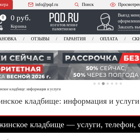
жера
info@pqd.ru
Поиск
Просмотре
Выезд мене
0 руб.
0
0
оформления
изготовление
Корзина
Заказать вы
памятников
АНОВКА
ОТЗЫВЫ
ГАРАНТИЯ
ОПЛАТА
СК
ское кладбище: информация и услуги
нское кладбище: информация и услуги
инское кладбище — услуги, телефон, 