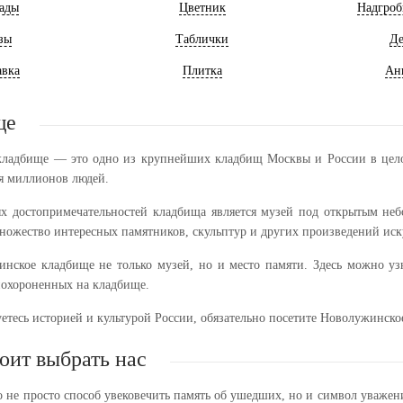
ады
Цветник
Надгроб
зы
Таблички
Де
авка
Плитка
Ан
ще
ладбище — это одно из крупнейших кладбищ Москвы и России в целом
я миллионов людей.
х достопримечательностей кладбища является музей под открытым не
ножество интересных памятников, скульптур и других произведений иск
нское кладбище не только музей, но и место памяти. Здесь можно уз
похороненных на кладбище.
етесь историей и культурой России, обязательно посетите Новолужинско
оит выбрать нас
 не просто способ увековечить память об ушедших, но и символ уважен