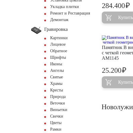
Установка цоколя
₽
284.400
Укладка плитки
Ремонт и Реставрация
Купить
Демонтаж
Гравировка
Картинки
Лицевое
Памятник В ви
Обратное
с четкой геоме
Шрифты
AM1145
Иконы
₽
25.200
Ангелы
Святые
Купить
Храмы
Кресты
Природа
Веточки
Новолужин
Виньетки
Свечки
Цветы
Рамки