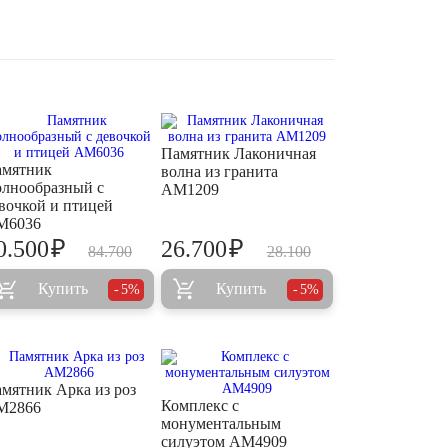
Памятник Лаконичная
амятник
волна из гранита
лнообразный с
AM1209
вочкой и птицей
M6036
₽
₽
0.500
26.700
84.700
28.100
Купить
Купить
5%
5%
мятник Арка из роз
Комплекс с
M2866
монументальным
силуэтом AM4909