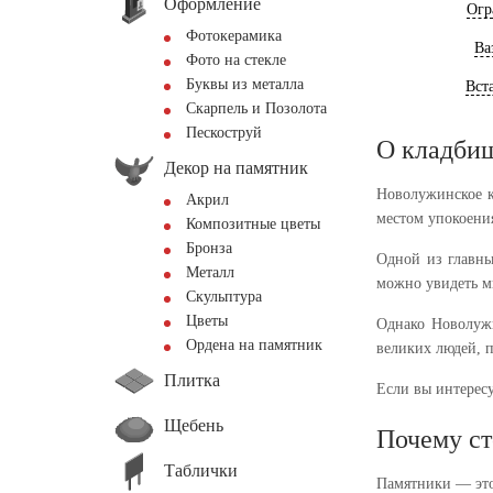
Оформление
Огр
Фотокерамика
Ва
Фото на стекле
Буквы из металла
Вст
Скарпель и Позолота
Пескоструй
О кладби
Декор на памятник
Новолужинское к
Акрил
местом упокоени
Композитные цветы
Бронза
Одной из главны
Металл
можно увидеть м
Скульптура
Цветы
Однако Новолужи
Ордена на памятник
великих людей, 
Плитка
Если вы интересу
Щебень
Почему ст
Таблички
Памятники — это