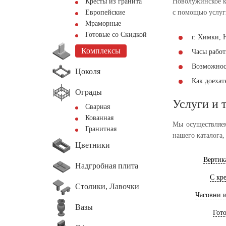
Кресты из гранита
Новолужинское к
Европейские
с помощью услуг
Мраморные
Готовые со Скидкой
г. Химки, 
Комплексы
Часы работы
Возможнос
Цоколя
Как доеха
Ограды
Услуги и 
Сварная
Кованная
Мы осуществляем
Гранитная
нашего каталога,
Цветники
Вертик
Надгробная плита
С кр
Столики, Лавочки
Часовни 
Вазы
Гот