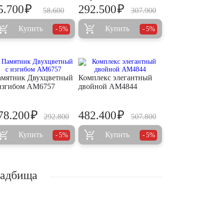
₽
₽
5.700
292.500
58.600
307.900
Купить
Купить
5%
5%
мятник Двухцветный
Комплекс элегантный
изгибом AM6757
двойной AM4844
₽
₽
78.200
482.400
292.800
507.800
Купить
Купить
5%
5%
ладбища