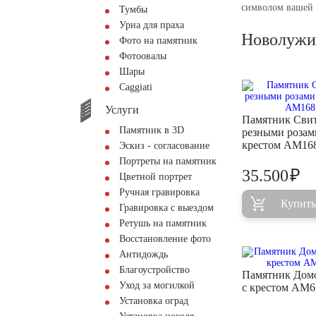
символом вашей 
Тумбы
Урна для праха
Новолужи
Фото на памятник
Фотоовалы
Шары
Сaggiati
Услуги
Памятник Свит
Памятник в 3D
резными розам
крестом AM16
Эскиз - согласование
Портреты на памятник
₽
35.500
Цветной портрет
Ручная гравировка
Купить
Гравировка с выездом
Ретушь на памятник
Восстановление фото
Антидождь
Благоустройство
Памятник Дом
Уход за могилкой
с крестом AM6
Установка оград