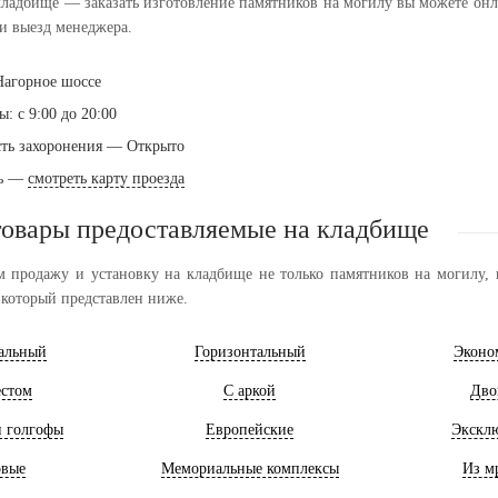
ладбище — заказать изготовление памятников на могилу вы можете онлай
и выезд менеджера.
Нагорное шоссе
: с 9:00 до 20:00
ть захоронения — Открыто
ть —
смотреть карту проезда
товары предоставляемые на кладбище
 продажу и установку на кладбище не только памятников на могилу, н
 который представлен ниже.
альный
Горизонтальный
Эконо
естом
С аркой
Дво
и голгофы
Европейские
Экскл
овые
Мемориальные комплексы
Из м