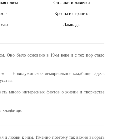
ная плита
Столики и лавочки
кор
Кресты из гранита
гелы
Лампады
. Оно было основано в 19-м веке и с тех пор стало
бом — Новолужинское мемориальное кладбище. Здесь
усства.
нать много интересных фактов о жизни и творчестве
е кладбище.
ия и любви к ним. Именно поэтому так важно выбрать