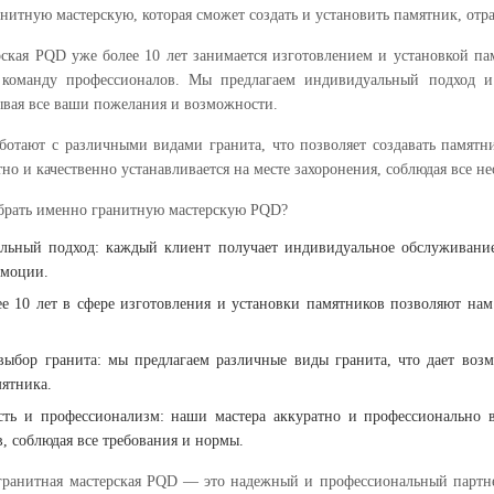
анитную мастерскую, которая сможет создать и установить памятник, от
рская PQD уже более 10 лет занимается изготовлением и установкой па
 команду профессионалов. Мы предлагаем индивидуальный подход и
ывая все ваши пожелания и возможности.
ботают с различными видами гранита, что позволяет создавать памятн
но и качественно устанавливается на месте захоронения, соблюдая все 
брать именно гранитную мастерскую PQD?
льный подход: каждый клиент получает индивидуальное обслуживани
эмоции.
е 10 лет в сфере изготовления и установки памятников позволяют нам
ыбор гранита: мы предлагаем различные виды гранита, что дает возм
ятника.
сть и профессионализм: наши мастера аккуратно и профессионально 
, соблюдая все требования и нормы.
гранитная мастерская PQD — это надежный и профессиональный партнер