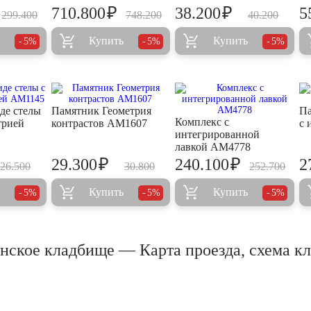
₽
₽
710.800
38.200
5
299.400
748.200
40.200
Купить
Купить
5%
5%
5%
де стелы
Памятник Геометрия
Па
Комплекс с
трией
контрастов AM1607
с 
интегрированной
лавкой AM4778
₽
₽
29.300
240.100
2
26.500
30.800
252.700
Купить
Купить
5%
5%
5%
ское кладбище — Карта проезда, схема к