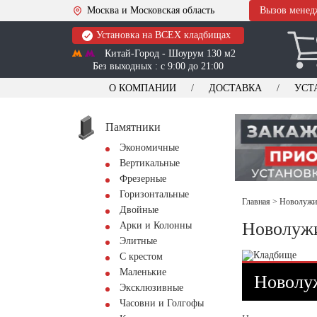
Москва и Московская область
Вызов менед
Установка на ВСЕХ кладбищах
Китай-Город - Шоурум 130 м2
Без выходных : с 9:00 до 21:00
О КОМПАНИИ
ДОСТАВКА
УСТ
Памятники
Экономичные
Вертикальные
Фрезерные
Горизонтальные
Главная
>
Новолужин
Двойные
Новолужи
Арки и Колонны
Элитные
С крестом
Маленькие
Новолуж
Эксклюзивные
Часовни и Голгофы