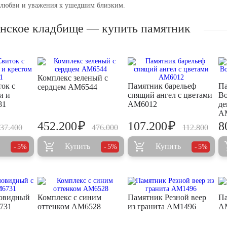
любви и уважения к ушедшим близким.
нское кладбище — купить памятник
Комплекс зеленый с
ок с
Памятник барельеф
П
сердцем AM6544
и и
спящий ангел с цветами
Во
81
AM6012
де
A
₽
₽
452.200
107.200
8
37.400
476.000
112.800
Купить
Купить
5%
5%
5%
овидный
Комплекс с синим
Памятник Резной веер
Па
731
оттенком AM6528
из гранита AM1496
A