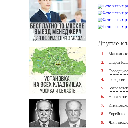
Другие к
Машкинско
Старая Ка
Городецко
Новодевич
Богословс
Никитское
Игнатовск
Еврейское
Жилинское