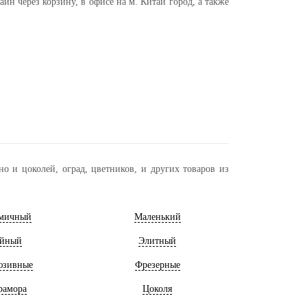
н через корзину, в офисе на м. Китай город, а также
о и цоколей, оград, цветников, и других товаров из
мичный
Маленький
йный
Элитный
юзивные
Фрезерные
рамора
Цоколя